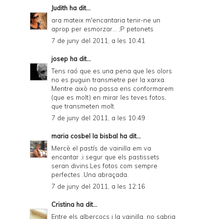
Judith
ha dit...
ara mateix m'encantaria tenir-ne un
aprop per esmorzar... ;P petonets
7 de juny del 2011, a les 10:41
josep
ha dit...
Tens raó que es una pena que les olors
no es puguin transmetre per la xarxa.
Mentre això no passa ens conformarem
(que es molt) en mirar les teves fotos,
que transmeten molt.
7 de juny del 2011, a les 10:49
maria cosbel la bisbal
ha dit...
Mercè el pastís de vainilla em va
encantar ,i segur que els pastissets
seran divins.Les fotos com sempre
perfectes .Una abraçada.
7 de juny del 2011, a les 12:16
Cristina
ha dit...
Entre els albercocs i la vainilla, no sabria