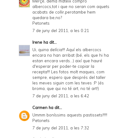
Merçè, dema mateix compro
albercocs,tot i que no seran com aquets
acabats de collir,perotambe hem
quedara be,no?
Petonets
7 de juny del 2011, a les 0:21
Irene
ha dit...
Ui, quina delícia!!! Aquí els albercocs
encara no han arribat (bé, els que hi ha
estan encara verds...) així que hauré
d'esperar per poder-te copiar la
recepta!!! Les fotos molt maques, com
sempre, espero que després del taller
les meves siguin com les teves :P (és
broma, que qui no té art, no té art!)
7 de juny del 2011, a les 6:42
Carmen
ha dit...
Ummm boníssims aquests pastissets!!!!!
Petonets
7 de juny del 2011, a les 7:32