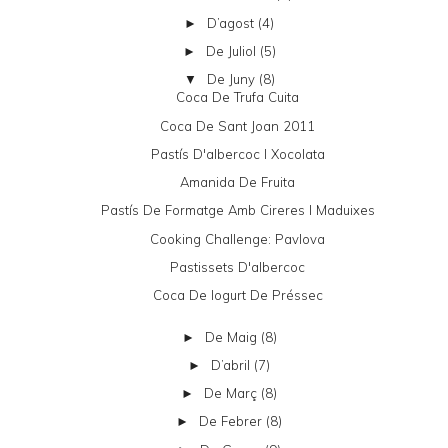
D’agost
(4)
►
De Juliol
(5)
►
De Juny
(8)
▼
Coca De Trufa Cuita
Coca De Sant Joan 2011
Pastís D'albercoc I Xocolata
Amanida De Fruita
Pastís De Formatge Amb Cireres I Maduixes
Cooking Challenge: Pavlova
Pastissets D'albercoc
Coca De Iogurt De Préssec
De Maig
(8)
►
D’abril
(7)
►
De Març
(8)
►
De Febrer
(8)
►