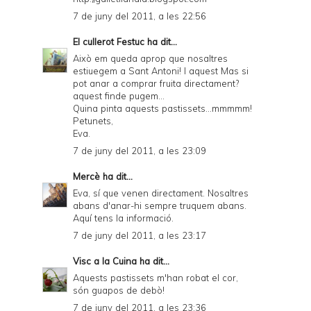
7 de juny del 2011, a les 22:56
El cullerot Festuc
ha dit...
Això em queda aprop que nosaltres
estiuegem a Sant Antoni! I aquest Mas si
pot anar a comprar fruita directament?
aquest finde pugem...
Quina pinta aquests pastissets...mmmmm!
Petunets,
Eva.
7 de juny del 2011, a les 23:09
Mercè
ha dit...
Eva, sí que venen directament. Nosaltres
abans d'anar-hi sempre truquem abans.
Aquí
tens la informació.
7 de juny del 2011, a les 23:17
Visc a la Cuina
ha dit...
Aquests pastissets m'han robat el cor,
són guapos de debò!
7 de juny del 2011, a les 23:36