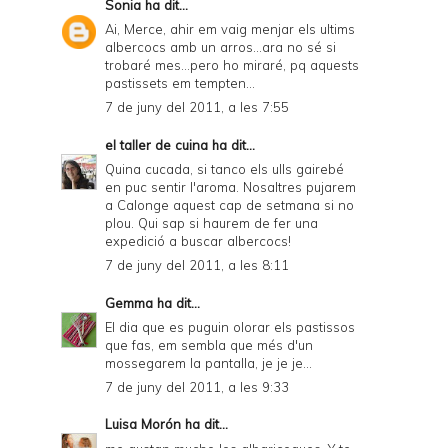
Sonia
ha dit...
Ai, Merce, ahir em vaig menjar els ultims
albercocs amb un arros...ara no sé si
trobaré mes...pero ho miraré, pq aquests
pastissets em tempten...
7 de juny del 2011, a les 7:55
el taller de cuina
ha dit...
Quina cucada, si tanco els ulls gairebé
en puc sentir l'aroma. Nosaltres pujarem
a Calonge aquest cap de setmana si no
plou. Qui sap si haurem de fer una
expedició a buscar albercocs!
7 de juny del 2011, a les 8:11
Gemma
ha dit...
El dia que es puguin olorar els pastissos
que fas, em sembla que més d'un
mossegarem la pantalla, je je je...
7 de juny del 2011, a les 9:33
Luisa Morón
ha dit...