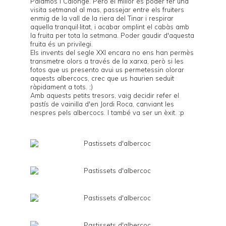
Palamós i Calonge. Però el millor és poder fer una
visita setmanal al mas, passejar entre els fruiters
enmig de la vall de la riera del Tinar i respirar
aquella tranquil·litat, i acabar omplint el cabàs amb
la fruita per tota la setmana. Poder gaudir d'aquesta
fruita és un privilegi.
Els invents del segle XXI encara no ens han permès
transmetre olors a través de la xarxa, però si les
fotos que us presento avui us permetessin olorar
aquests albercocs, crec que us haurien seduït
ràpidament a tots. ;)
Amb aquests petits tresors, vaig decidir refer el
pastís de vainilla
d'en
Jordi Roca
, canviant les
nespres pels albercocs. I també va ser un èxit. :p