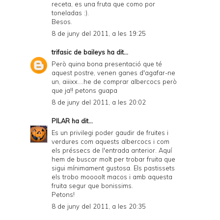
receta, es una fruta que como por
toneladas :).
Besos.
8 de juny del 2011, a les 19:25
trifasic de baileys
ha dit...
Però quina bona presentació que té
aquest postre, venen ganes d'agafar-ne
un, aiiixx....he de comprar albercocs però
que ja!! petons guapa
8 de juny del 2011, a les 20:02
PILAR
ha dit...
Es un privilegi poder gaudir de fruites i
verdures com aquests albercocs i com
els préssecs de l'entrada anterior. Aquí
hem de buscar molt per trobar fruita que
sigui mínimament gustosa. Els pastissets
els trobo moooolt macos i amb aquesta
fruita segur que bonissims.
Petons!
8 de juny del 2011, a les 20:35