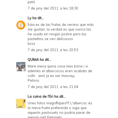
petó
7 de juny del 2011, a les 18:30
Ly
ha dit...
Esta es de las frutas de verano que más
me gustan, la verdad es que nunca las
he usado en ningún postre pero tus
pastelitos se ven deliciosos.
bsss
7 de juny del 2011, a les 20:53
QUIMA
ha dit...
Mare meva quina cosa mes bona i si
ademés el albercocos eren acabats de
collir , aixó ja eu ser massa¡¡¡
Petons
7 de juny del 2011, a les 21:04
La cuina de l'Eri
ha dit...
Unes fotos magnífiques!!!! L'albercoc és
la meva fruita prefereida o sigui que
aquests pastissets no podria parar de
menjar-ne!! Petonets