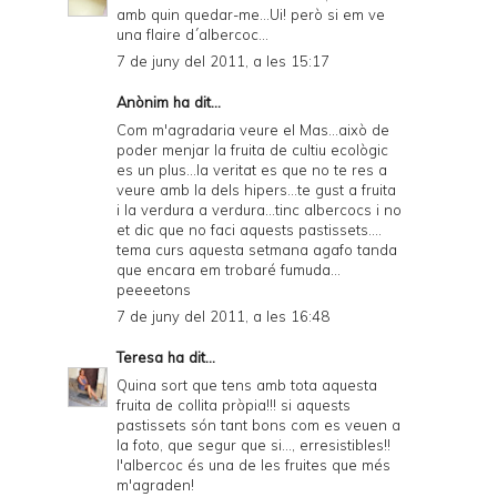
amb quin quedar-me...Ui! però si em ve
una flaire d´albercoc...
7 de juny del 2011, a les 15:17
Anònim ha dit...
Com m'agradaria veure el Mas...això de
poder menjar la fruita de cultiu ecològic
es un plus...la veritat es que no te res a
veure amb la dels hipers...te gust a fruita
i la verdura a verdura...tinc albercocs i no
et dic que no faci aquests pastissets....
tema curs aquesta setmana agafo tanda
que encara em trobaré fumuda...
peeeetons
7 de juny del 2011, a les 16:48
Teresa
ha dit...
Quina sort que tens amb tota aquesta
fruita de collita pròpia!!! si aquests
pastissets són tant bons com es veuen a
la foto, que segur que si..., erresistibles!!
l'albercoc és una de les fruites que més
m'agraden!