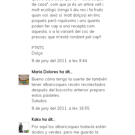
de casa", com que ja és un arbre vell i
molt ecològic (ningú li diu res i fa fruits
quan vol, això sí, molt dolços) en tinc
poquets però riquíssims i uns quants
poden fer cap a una recepta com
aquesta, o a la variant del coc de
pressec que m'està rondant pel cap!!
PTNTS
Dolça
8 de juny del 2011, a les 9:44
Maria Dolores
ha dit...
Bueno cómo tengo la suerte de también
tener albaricoques recién recolectados
después del bizcocho anterior preparo
estos pasteles.
Saludos
8 de juny del 2011, a les 16:55
Kako
ha dit...
Por aquí los albaricoques todavía están
ácidos y verdes, pero me guardo la