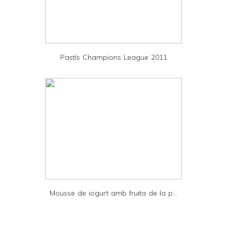
n
d
P
D
Pastís Champions League 2011
F
Mousse de iogurt amb fruita de la p...