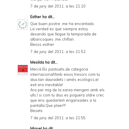
7 de juny del 2011, a les 21:10
Esther
ha dit...
Que buen postre ,me ha encantado.
La verdad es que siempre estoy
desando que llegue la temporada de
albaricoques ,me chiflan.
Besos esther
7 de juny del 2011, a les 21:52
Mesilda
ha dit...
Mercè:Els pastisets,de categoria
internacional!Amb eixos tresors com tu
dius,tan dauradets i amés ecològics,el
exit era inevitable!
Ara per mig de la xarxa mengem amb els
ulls.I si com tu dius es poguera oldre crec
que ens quedaríem enganxades a la
pantalla.Que plaer!!!
Besets
7 de juny del 2011, a les 21:55
Miquel
ha dit...