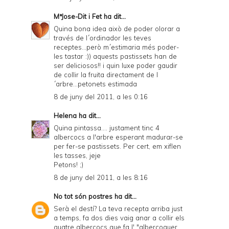
MªJose-Dit i Fet
ha dit...
Quina bona idea això de poder olorar a
través de l´ordinador les teves
receptes...però m´estimaria més poder-
les tastar :)) aquests pastissets han de
ser deliciosos!! i quin luxe poder gaudir
de collir la fruita directament de l
´arbre...petonets estimada
8 de juny del 2011, a les 0:16
Helena
ha dit...
Quina pintassa.... justament tinc 4
albercocs a l'arbre esperant madurar-se
per fer-se pastissets. Per cert, em xiflen
les tasses, jeje
Petons! ;)
8 de juny del 2011, a les 8:16
No tot són postres
ha dit...
Serà el destí? La teva recepta arriba just
a temps, fa dos dies vaig anar a collir els
quatre albercocs que fa l' "albercoquer