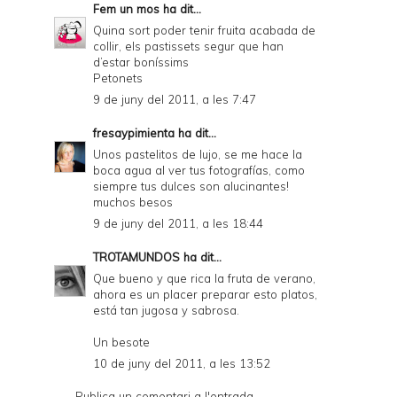
Fem un mos
ha dit...
Quina sort poder tenir fruita acabada de
collir, els pastissets segur que han
d’estar boníssims
Petonets
9 de juny del 2011, a les 7:47
fresaypimienta
ha dit...
Unos pastelitos de lujo, se me hace la
boca agua al ver tus fotografías, como
siempre tus dulces son alucinantes!
muchos besos
9 de juny del 2011, a les 18:44
TROTAMUNDOS
ha dit...
Que bueno y que rica la fruta de verano,
ahora es un placer preparar esto platos,
está tan jugosa y sabrosa.
Un besote
10 de juny del 2011, a les 13:52
Publica un comentari a l'entrada