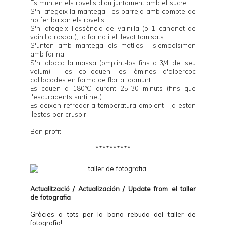
Es munten els rovells d'ou juntament amb el sucre.
S'hi afegeix la mantega i es barreja amb compte de
no fer baixar els rovells.
S'hi afegeix l'essència de vainilla (o 1 canonet de
vainilla raspat), la farina i el llevat tamisats.
S'unten amb mantega els motlles i s'empolsimen
amb farina.
S'hi aboca la massa (omplint-los fins a 3/4 del seu
volum) i es col·loquen les làmines d'albercoc
col·locades en forma de flor al damunt.
Es couen a 180ºC durant 25-30 minuts (fins que
l'escuradents surti net).
Es deixen refredar a temperatura ambient i ja estan
llestos per cruspir!
Bon profit!
**********
Actualització / Actualización / Update from el
taller
de fotografia
Gràcies a tots per la bona rebuda del taller de
fotografia!