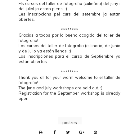
Els cursos del taller de fotografia (culinària) del juny i
del juliol ja estan plens. :)
Les inscripcions pel curs del setembre ja estan
obertes.
********
Gracias a todos por la buena acogida del taller de
fotografia!
Los cursos del taller de fotografia (culinaria) de Junio
y de Julio ya están llenos. :)
Las inscripciones para el curso de Septiembre ya
están abiertas.
********
Thank you all for your warm welcome to el taller de
fotografia!
The June and July workshops are sold out. :)
Registration for the September workshop is already
open.
postres
P