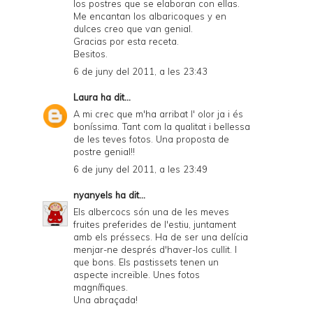
los postres que se elaboran con ellas.
Me encantan los albaricoques y en
dulces creo que van genial.
Gracias por esta receta.
Besitos.
6 de juny del 2011, a les 23:43
Laura
ha dit...
A mi crec que m'ha arribat l' olor ja i és
boníssima. Tant com la qualitat i bellessa
de les teves fotos. Una proposta de
postre genial!!
6 de juny del 2011, a les 23:49
nyanyels
ha dit...
Els albercocs són una de les meves
fruites preferides de l'estiu, juntament
amb els préssecs. Ha de ser una delícia
menjar-ne després d'haver-los cullit. I
que bons. Els pastissets tenen un
aspecte increïble. Unes fotos
magnífiques.
Una abraçada!