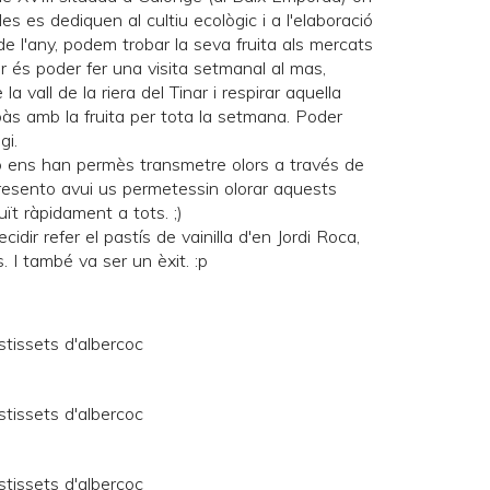
lles es dediquen al cultiu ecològic i a l'elaboració
e l'any, podem trobar la seva fruita als mercats
r és poder fer una visita setmanal al mas,
la vall de la riera del Tinar i respirar aquella
cabàs amb la fruita per tota la setmana. Poder
gi.
no ens han permès transmetre olors a través de
presento avui us permetessin olorar aquests
ït ràpidament a tots. ;)
cidir refer el
pastís de vainilla
d'en
Jordi Roca
,
. I també va ser un èxit. :p