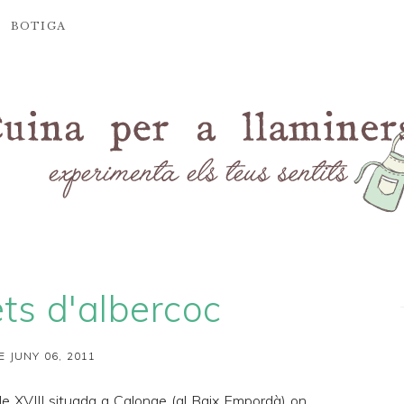
BOTIGA
ts d'albercoc
E JUNY 06, 2011
e XVIII situada a Calonge (al Baix Empordà) on