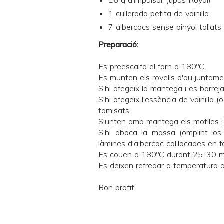
16 g d'impulsor (tipus Royal)
1 cullerada petita de vainilla
7 albercocs sense pinyol tallats
Preparació:
Es preescalfa el forn a 180ºC.
Es munten els rovells d'ou juntame
S'hi afegeix la mantega i es barrej
S'hi afegeix l'essència de vainilla (o
tamisats.
S'unten amb mantega els motlles i
S'hi aboca la massa (omplint-los
làmines d'albercoc col·locades en f
Es couen a 180ºC durant 25-30 min
Es deixen refredar a temperatura am
Bon profit!