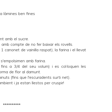
 a làmines ben fines
nt amb el sucre.
a amb compte de no fer baixar els rovells.
 1 canonet de vainilla raspat), la farina i el llevat
 s'empolsimen amb farina.
 fins a 3/4 del seu volum) i es col·loquen les
orma de flor al damunt.
uts (fins que l'escuradents surti net).
bient i ja estan llestos per cruspir!
**********