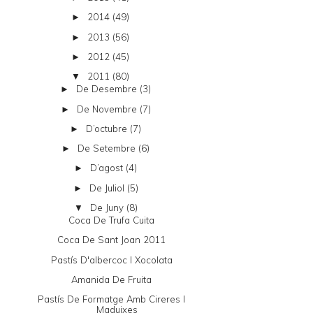
2014
(49)
►
2013
(56)
►
2012
(45)
►
2011
(80)
▼
De Desembre
(3)
►
De Novembre
(7)
►
D’octubre
(7)
►
De Setembre
(6)
►
D’agost
(4)
►
De Juliol
(5)
►
De Juny
(8)
▼
Coca De Trufa Cuita
Coca De Sant Joan 2011
Pastís D'albercoc I Xocolata
Amanida De Fruita
Pastís De Formatge Amb Cireres I
Maduixes