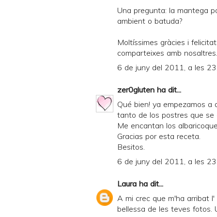
Una pregunta: la mantega 
ambient o batuda?
Moltíssimes gràcies i felicit
comparteixes amb nosaltres
6 de juny del 2011, a les 23
zer0gluten
ha dit...
Qué bien! ya empezamos a di
tanto de los postres que se 
Me encantan los albaricoque
Gracias por esta receta.
Besitos.
6 de juny del 2011, a les 23
Laura
ha dit...
A mi crec que m'ha arribat l' 
bellessa de les teves fotos. 