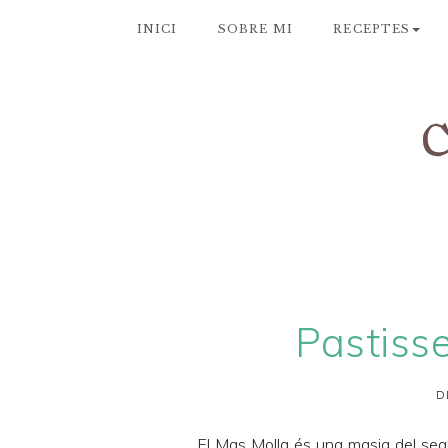
INICI
SOBRE MI
RECEPTES
Pastisse
D
El
Mas Molla
és una masia del segl