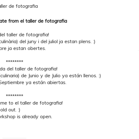
date from el
taller de fotografia
l taller de fotografia!
linària) del juny i del juliol ja estan plens. :)
bre ja estan obertes.
********
a del taller de fotografia!
culinaria) de Junio y de Julio ya están llenos. :)
 Septiembre ya están abiertas.
********
e to el taller de fotografia!
ld out. :)
rkshop is already open.