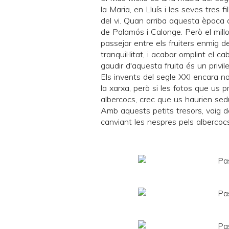
la Maria, en Lluís i les seves tres fi
del vi. Quan arriba aquesta època d
de Palamós i Calonge. Però el millo
passejar entre els fruiters enmig de 
tranquil·litat, i acabar omplint el 
gaudir d'aquesta fruita és un privile
Els invents del segle XXI encara 
la xarxa, però si les fotos que us 
albercocs, crec que us haurien sedu
Amb aquests petits tresors, vaig de
canviant les nespres pels albercocs