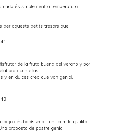
pomada és simplement a temperatura
ats per aquests petits tresors que
.
:41
sfrutar de la fruta buena del verano y por
elaboran con ellas.
s y en dulces creo que van genial.
:43
olor ja i és boníssima. Tant com la qualitat i
Una proposta de postre genial!!