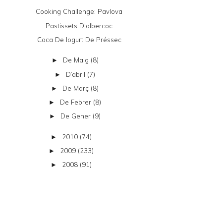
Cooking Challenge: Pavlova
Pastissets D'albercoc
Coca De Iogurt De Préssec
De Maig
(8)
►
D’abril
(7)
►
De Març
(8)
►
De Febrer
(8)
►
De Gener
(9)
►
2010
(74)
►
2009
(233)
►
2008
(91)
►