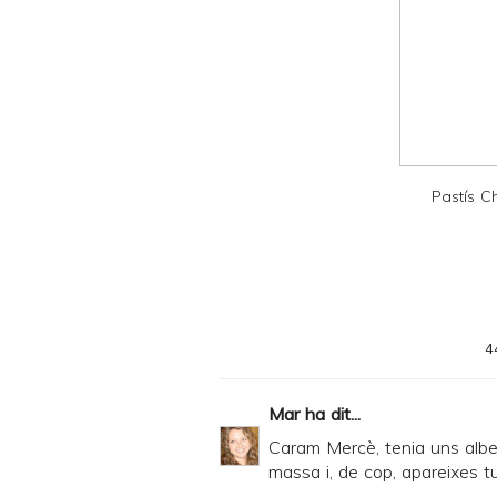
y
a
n
d
P
D
Pastís 
F
4
Mar
ha dit...
Caram Mercè, tenia uns alb
massa i, de cop, apareixes tu