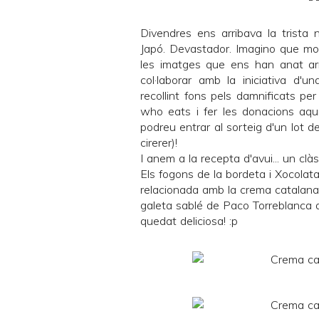
Divendres ens arribava la trista n
Japó. Devastador. Imagino que mo
les imatges que ens han anat arr
col·laborar amb la iniciativa d'u
recollint fons pels damnificats pe
who eats
i fer les donacions
aqu
podreu entrar al sorteig d'un lot d
cirerer)!
I anem a la recepta d'avui... un clàs
Els fogons de la bordeta
i
Xocolata
relacionada amb la crema catalana
galeta sablé de
Paco Torreblanca
q
quedat deliciosa! :p