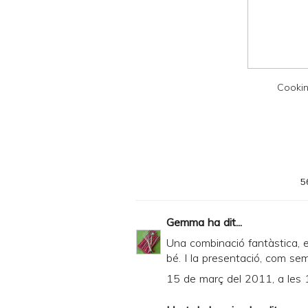
d
P
D
F
Cookin
5
Gemma
ha dit...
Una combinació fantàstica, 
bé. I la presentació, com sem
15 de març del 2011, a les 