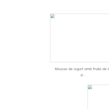
i
n
t
e
r
F
r
i
e
Mousse de iogurt amb fruita de 
n
p...
d
l
y
a
n