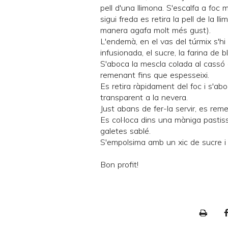
pell d'una llimona. S'escalfa a foc m
sigui freda es retira la pell de la l
manera agafa molt més gust).
L'endemà, en el vas del túrmix s'hi 
infusionada, el sucre, la farina de b
S'aboca la mescla colada al cassó de
remenant fins que espesseixi.
Es retira ràpidament del foc i s'ab
transparent a la nevera.
Just abans de fer-la servir, es rem
Es col·loca dins una màniga pastiss
galetes sablé.
S'empolsima amb un xic de sucre i 
Bon profit!
P
r