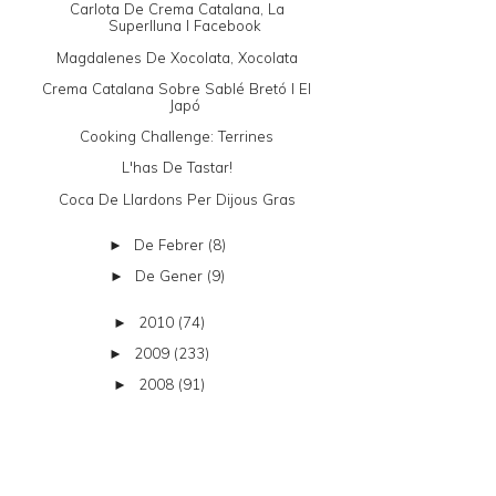
Carlota De Crema Catalana, La
Superlluna I Facebook
Magdalenes De Xocolata, Xocolata
Crema Catalana Sobre Sablé Bretó I El
Japó
Cooking Challenge: Terrines
L'has De Tastar!
Coca De Llardons Per Dijous Gras
De Febrer
(8)
►
De Gener
(9)
►
2010
(74)
►
2009
(233)
►
2008
(91)
►