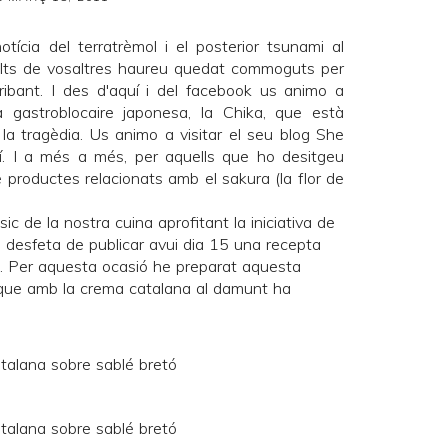
otícia del terratrèmol i el posterior tsunami al
lts de vosaltres haureu quedat commoguts per
ibant. I des d'aquí i del
facebook
us animo a
na gastroblocaire japonesa, la Chika, que està
r la tragèdia. Us animo a visitar el seu blog
She
í
. I a més a més, per aquells que ho desitgeu
e productes relacionats amb el sakura (la flor de
sic de la nostra cuina aprofitant la iniciativa de
 desfeta
de publicar avui dia 15 una recepta
. Per aquesta ocasió he preparat aquesta
ue amb la crema catalana al damunt ha