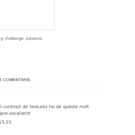
g challenge: pavlova
6 COMENTARIS:
el contrast de textures ha de quedar molt
pre excel·lent!
15:35