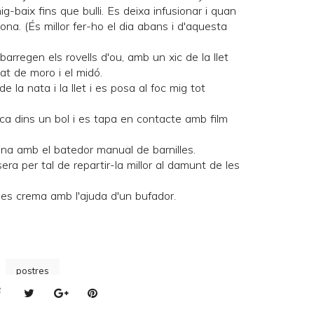
ig-baix fins que bulli. Es deixa infusionar i quan
limona. (És millor fer-ho el dia abans i d'aquesta
barregen els rovells d'ou, amb un xic de la llet
lat de moro i el midó.
 la nata i la llet i es posa al foc mig tot
oca dins un bol i es tapa en contacte amb film
ena amb el batedor manual de barnilles.
era per tal de repartir-la millor al damunt de les
es crema amb l'ajuda d'un bufador.
postres