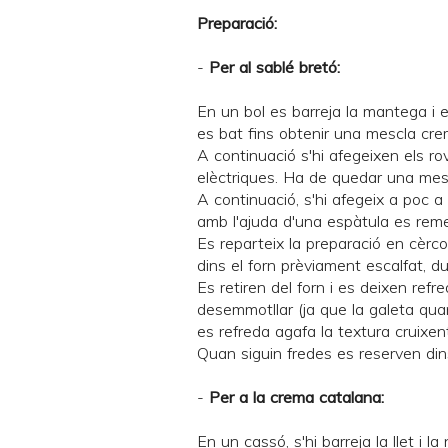
Preparació:
-
Per al sablé bretó:
En un bol es barreja la mantega i el
es bat fins obtenir una mescla cr
A continuació s'hi afegeixen els ro
elèctriques. Ha de quedar una mes
A continuació, s'hi afegeix a poc a po
amb l'ajuda d'una espàtula es rem
Es reparteix la preparació en cèrc
dins el forn prèviament escalfat, 
Es retiren del forn i es deixen re
desemmotllar (ja que la galeta qua
es refreda agafa la textura cruixent
Quan siguin fredes es reserven din
-
Per a la crema catalana:
En un cassó, s'hi barreja la llet i 