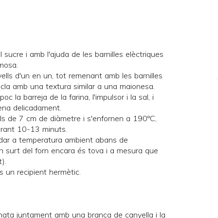
 sucre i amb l'ajuda de les barnilles elèctriques
emosa.
vells d'un en un, tot remenant amb les barnilles
cla amb una textura similar a una maionesa.
c la barreja de la farina, l'impulsor i la sal, i
ena delicadament.
ols de 7 cm de diàmetre i s'enfornen a 190ºC,
durant 10-13 minuts.
fredar a temperatura ambient abans de
n surt del forn encara és tova i a mesura que
).
s un recipient hermètic.
la nata juntament amb una branca de canyella i la