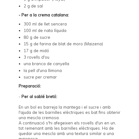
2 g de sal
- Per a la crema catalana:
300 ml de llet sencera
100 ml de nata líquida
80 g de sucre
15 g de farina de blat de moro (Maizena)
17 g de midó
3 rovells d'ou
una branca de canyella
la pell d'una llimona
sucre per cremar
Preparació:
-
Per al sablé bretó:
En un bol es barreja la mantega i el sucre i amb
l'ajuda de les barnilles elèctriques es bat fins obtenir
una mescla cremosa.
A continuació s'hi afegeixen els rovells d'un en un,
tot remenant amb les barnilles elèctriques. Ha de
quedar una mescla amb una textura similar a una
maionesa.