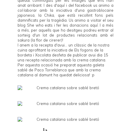
quedat commoguts per les imatges que ens han
anat arribant. I des d'aquí i del
facebook
us animo a
col·laborar amb la iniciativa d'una gastroblocaire
japonesa, la Chika, que està recollint fons pels
damnificats per la tragèdia. Us animo a visitar el seu
blog
She who eats
i fer les donacions
aquí
. I a més
a més, per aquells que ho desitgeu podreu entrar al
sorteig d'un lot de productes relacionats amb el
sakura (la flor de cirerer)!
I anem a la recepta d'avui... un clàssic de la nostra
cuina aprofitant la iniciativa de
Els fogons de la
bordeta
i
Xocolata desfeta
de publicar avui dia 15
una recepta relacionada amb la crema catalana.
Per aquesta ocasió he preparat aquesta galeta
sablé de
Paco Torreblanca
que amb la crema
catalana al damunt ha quedat deliciosa! :p