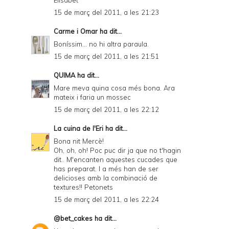
15 de març del 2011, a les 21:23
Carme i Omar
ha dit...
Boníssim... no hi altra paraula.
15 de març del 2011, a les 21:51
QUIMA
ha dit...
Mare meva quina cosa més bona. Ara
mateix i faria un mossec
15 de març del 2011, a les 22:12
La cuina de l'Eri
ha dit...
Bona nit Mercè!
Oh, oh, oh! Poc puc dir ja que no t'hagin
dit.. M'encanten aquestes cucades que
has preparat. I a més han de ser
delicioses amb la combinació de
textures!! Petonets
15 de març del 2011, a les 22:24
@bet_cakes
ha dit...