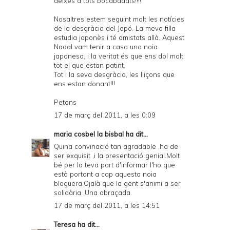
deixes a tots bocabadats!!!!
Nosaltres estem seguint molt les notícies
de la desgràcia del Japó. La meva filla
estudia japonès i té amistats allà. Aquest
Nadal vam tenir a casa una noia
japonesa, i la veritat és que ens dol molt
tot el que estan patint.
Tot i la seva desgràcia, les lliçons que
ens estan donant!!!
Petons
17 de març del 2011, a les 0:09
maria cosbel la bisbal
ha dit...
Quina convinació tan agradable ,ha de
ser exquisit ,i la presentació genial.Molt
bé per la teva part d'informar l'ho que
està portant a cap aquesta noia
bloguera.Ojalà que la gent s'animi a ser
solidària .Una abraçada.
17 de març del 2011, a les 14:51
Teresa
ha dit...