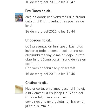
16 de març del 2011, a les 10:42
Eva Flores
ha dit...
això és donar una volta més a la crema
catalana! t'han quedat unes postres de
luxe!
16 de març del 2011, a les 10:44
Unodedos
ha dit...
Qué presentación tan lujosa! Las fotos
invitan a todo, a comer, cocinar, no sé,
alucinada me voy, o mejor, dejo un rato
abierta la página para mirarla de vez en
cuando!
Una versión fabulosa y diferente!
16 de març del 2011, a les 10:46
Cristina
ha dit...
Has encertat en el meu gust, tal li he dit
a la Gemma i a en Josep i la Glòria del
Cafè de Nit, m´encanten les
combinacions amb galeta i amb crema,
ja és el summun!.