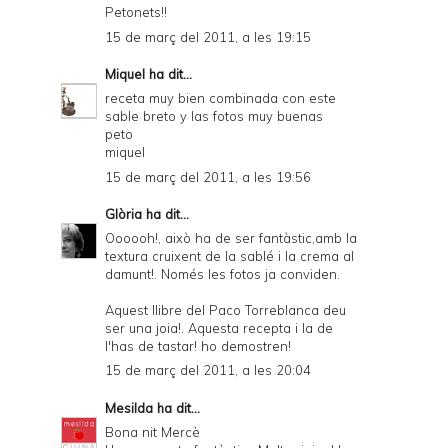
Petonets!!
15 de març del 2011, a les 19:15
Miquel
ha dit...
receta muy bien combinada con este
sable breto y las fotos muy buenas
peto
miquel
15 de març del 2011, a les 19:56
Glòria
ha dit...
Oooooh!, això ha de ser fantàstic,amb la
textura cruixent de la sablé i la crema al
damunt!. Només les fotos ja conviden.
Aquest llibre del Paco Torreblanca deu
ser una joia!. Aquesta recepta i la de
l'has de tastar! ho demostren!
15 de març del 2011, a les 20:04
Mesilda
ha dit...
Bona nit Mercè