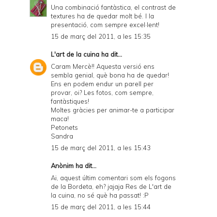
Una combinació fantàstica, el contrast de
textures ha de quedar molt bé. I la
presentació, com sempre excel·lent!
15 de març del 2011, a les 15:35
L'art de la cuina
ha dit...
Caram Mercè!! Aquesta versió ens
sembla genial, què bona ha de quedar!
Ens en podem endur un parell per
provar, oi? Les fotos, com sempre,
fantàstiques!
Moltes gràcies per animar-te a participar
maca!
Petonets
Sandra
15 de març del 2011, a les 15:43
Anònim ha dit...
Ai, aquest últim comentari som els fogons
de la Bordeta, eh? jajaja Res de L'art de
la cuina, no sé què ha passat! :P
15 de març del 2011, a les 15:44