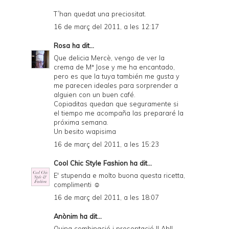
T´han quedat una preciositat.
16 de març del 2011, a les 12:17
Rosa
ha dit...
Que delicia Mercè, vengo de ver la
crema de Mª Jose y me ha encantado,
pero es que la tuya también me gusta y
me parecen ideales para sorprender a
alguien con un buen café.
Copiaditas quedan que seguramente si
el tiempo me acompaña las prepararé la
próxima semana.
Un besito wapisima
16 de març del 2011, a les 15:23
Cool Chic Style Fashion
ha dit...
E' stupenda e molto buona questa ricetta,
complimenti ☺
16 de març del 2011, a les 18:07
Anònim ha dit...
Quina combinació i presentació !! Ah!I