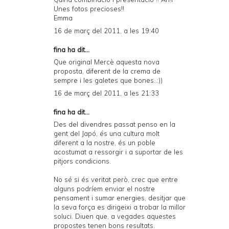
Unes fotos precioses!!
Emma
16 de març del 2011, a les 19:40
fina ha dit...
Que original Mercè aquesta nova
proposta, diferent de la crema de
sempre i les galetes que bones..:))
16 de març del 2011, a les 21:33
fina ha dit...
Des del divendres passat penso en la
gent del Japó, és una cultura molt
diferent a la nostre, és un poble
acostumat a ressorgir i a suportar de les
pitjors condicions.
No sé si és veritat però, crec que entre
alguns podríem enviar el nostre
pensament i sumar energies, desitjar que
la seva força es dirigeixi a trobar la millor
soluci. Diuen que, a vegades aquestes
propostes tenen bons resultats.