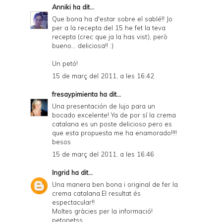
Anniki
ha dit...
Que bona ha d'estar sobre el sablé!! Jo
per a la recepta del 15 he fet la teva
recepta (crec que ja la has vist), però
bueno... deliciosa!! :)
Un petó!
15 de març del 2011, a les 16:42
fresaypimienta
ha dit...
Una presentación de lujo para un
bocado excelente! Ya de por sí la crema
catalana es un poste delicioso pero es
que esta propuesta me ha enamorado!!!!
besos
15 de març del 2011, a les 16:46
Ingrid
ha dit...
Una manera ben bona i original de fer la
crema catalana.El resultat és
espectacular!!
Moltes gràcies per la informació!
petonetss