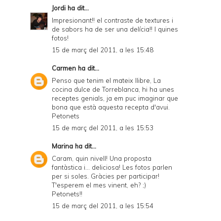
Jordi
ha dit...
Impresionant!! el contraste de textures i
de sabors ha de ser una delícia!! I quines
fotos!
15 de març del 2011, a les 15:48
Carmen
ha dit...
Penso que tenim el mateix llibre, La
cocina dulce de Torreblanca, hi ha unes
receptes genials, ja em puc imaginar que
bona que està aquesta recepta d'avui.
Petonets
15 de març del 2011, a les 15:53
Marina
ha dit...
Caram, quin nivell! Una proposta
fantàstica i... deliciosa! Les fotos parlen
per si soles. Gràcies per participar!
T'esperem el mes vinent, eh? ;)
Petonets!!
15 de març del 2011, a les 15:54