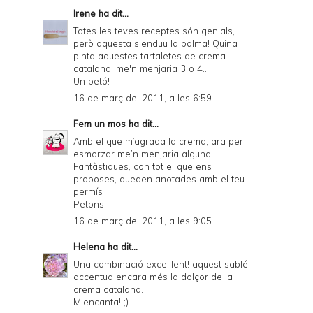
Irene
ha dit...
Totes les teves receptes són genials,
però aquesta s'enduu la palma! Quina
pinta aquestes tartaletes de crema
catalana, me'n menjaria 3 o 4...
Un petó!
16 de març del 2011, a les 6:59
Fem un mos
ha dit...
Amb el que m’agrada la crema, ara per
esmorzar me’n menjaria alguna.
Fantàstiques, con tot el que ens
proposes, queden anotades amb el teu
permís
Petons
16 de març del 2011, a les 9:05
Helena
ha dit...
Una combinació excel·lent! aquest sablé
accentua encara més la dolçor de la
crema catalana.
M'encanta! ;)