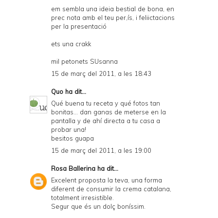
em sembla una ideia bestial de bona, en
prec nota amb el teu per,ís, i feliictacions
per la presentació
ets una crakk
mil petonets SUsanna
15 de març del 2011, a les 18:43
Quo
ha dit...
Qué buena tu receta y qué fotos tan
bonitas... dan ganas de meterse en la
pantalla y de ahí directa a tu casa a
probar una!
besitos guapa
15 de març del 2011, a les 19:00
Rosa Ballerina
ha dit...
Excelent proposta la teva, una forma
diferent de consumir la crema catalana,
totalment irresistible.
Segur que és un dolç boníssim.