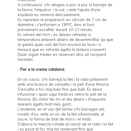
A continuació, s'hi afegeix a poc a poc la barreja de
la farina, l'impulsor i la sal, i amb l'ajuda d'una
espàtula es remena delicadament.
Es reparteix la preparació en cèrcols de 7 cm de
diàmetre i s'enfornen a 190ºC, dins el forn
prèviament escalfat, durant 10-13 minuts.
Es retiren del forn i es deixen refredar a
temperatura ambient abans de desemmotllar (ja que
la galeta quan surt del forn encara és tova i a
mesura que es refreda agafa la textura cruixent).
Quan siguin fredes es reserven dins un recipient
hermètic.
-
Per a la crema catalana:
En un cassó, s'hi barreja la llet i la nata juntament
amb una branca de canyella i la pell d'una llimona.
S'escalfa a foc mig-baix fins que bulli. Es deixa
infusionar i quan sigui freda es retira la pell de la
llimona. (És millor fer-ho el dia abans i d'aquesta
manera agafa molt més gust).
L'endemà, en el vas del túrmix s'hi barregen els
rovells d'ou, amb un xic de la llet infusionada, el
sucre, la farina de blat de moro i el midó.
S'aboca la mescla colada al cassó de la nata i la llet
i es posa al foc mig tot remenant fins que