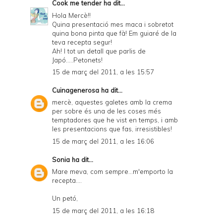
Cook me tender
ha dit...
Hola Mercè!!
Quina presentació mes maca i sobretot
quina bona pinta que fà! Em guiaré de la
teva recepta segur!
Ah! I tot un detall que parlis de
Japó.....Petonets!
15 de març del 2011, a les 15:57
Cuinagenerosa
ha dit...
mercè, aquestes galetes amb la crema
per sobre és una de les coses més
temptadores que he vist en temps, i amb
les presentacions que fas, irresistibles!
15 de març del 2011, a les 16:06
Sonia
ha dit...
Mare meva, com sempre...m'emporto la
recepta....
Un petó,
15 de març del 2011, a les 16:18