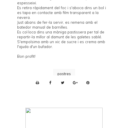
espesseixi.
Es retira ràpidament del foc i s'aboca dins un bol i
es tapa en contacte amb film transparent a la
nevera.
Just abans de fer-la servir, es remena amb el
batedor manual de barnilles.
Es col·loca dins una màniga pastissera per tal de
repartir-la millor al damunt de les galetes sablé.
S'empolsima amb un xic de sucre i es crema amb
l'ajuda d'un bufador.
Bon profit!
postres
P
r
i
n
t
e