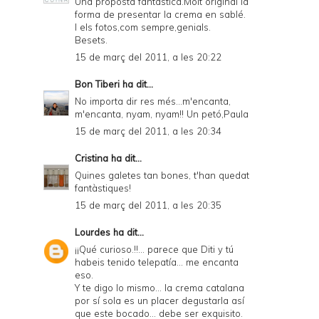
Una proposta fantàstica.Molt original la
forma de presentar la crema en sablé.
I els fotos,com sempre,genials.
Besets.
15 de març del 2011, a les 20:22
Bon Tiberi
ha dit...
No importa dir res més...m'encanta,
m'encanta, nyam, nyam!! Un petó,Paula
15 de març del 2011, a les 20:34
Cristina
ha dit...
Quines galetes tan bones, t'han quedat
fantàstiques!
15 de març del 2011, a les 20:35
Lourdes
ha dit...
¡¡Qué curioso.!!... parece que Diti y tú
habeis tenido telepatía... me encanta
eso.
Y te digo lo mismo... la crema catalana
por sí sola es un placer degustarla así
que este bocado... debe ser exquisito.