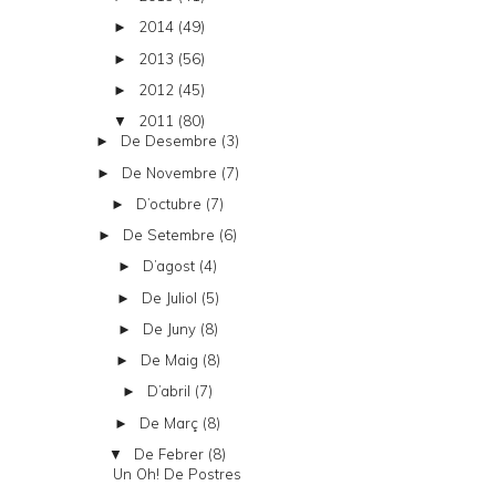
2014
(49)
►
2013
(56)
►
2012
(45)
►
2011
(80)
▼
De Desembre
(3)
►
De Novembre
(7)
►
D’octubre
(7)
►
De Setembre
(6)
►
D’agost
(4)
►
De Juliol
(5)
►
De Juny
(8)
►
De Maig
(8)
►
D’abril
(7)
►
De Març
(8)
►
De Febrer
(8)
▼
Un Oh! De Postres