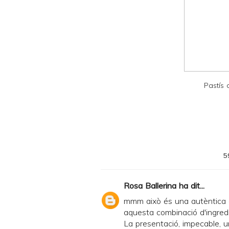
a
n
d
P
D
F
Pastís
5
Rosa Ballerina
ha dit...
mmm això és una autèntica d
aquesta combinació d'ingredien
La presentació, impecable, u