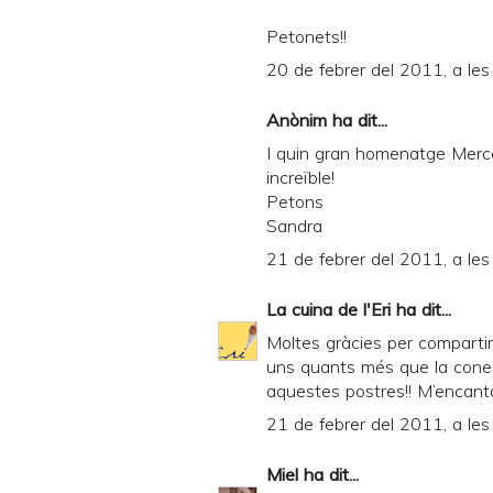
Petonets!!
20 de febrer del 2011, a le
Anònim ha dit...
I quin gran homenatge Mercè
increïble!
Petons
Sandra
21 de febrer del 2011, a les
La cuina de l'Eri
ha dit...
Moltes gràcies per comparti
uns quants més que la conei
aquestes postres!! M’encant
21 de febrer del 2011, a les
Miel
ha dit...