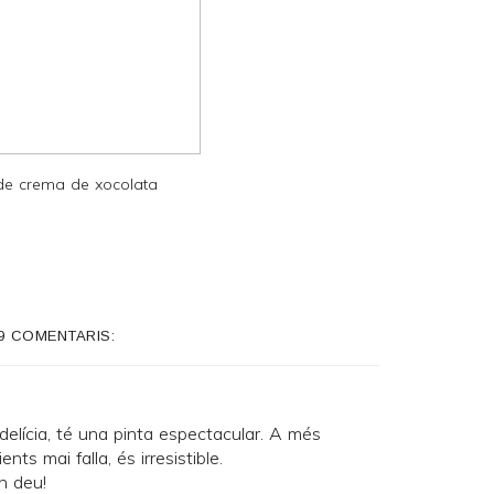
 de crema de xocolata
9 COMENTARIS:
elícia, té una pinta espectacular. A més
ts mai falla, és irresistible.
n deu!