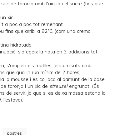
 suc de taronja amb l'aigua i el sucre (fins que
un xic.
olt a poc a poc tot remenant.
cou fins que arribi a 82ºC (com una crema
latina hidratada.
inuació, s'afegeix la nata en 3 addicions tot
ra, s'omplen els motlles (encamisats amb
ins que quallin (un mínim de 2 hores).
la la mousse i es col·loca al damunt de la base
 de taronja i un xic de
streusel
engrunat. (És
ns de servir, ja que si es deixa massa estona la
,
l'estova).
postres