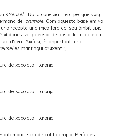
ssa
streusel
... No la coneixia! Però pel que vaig
germana del
crumble
. Com aquesta base em va
 una recepta una mica fora del seu àmbit típic
 Així doncs, vaig pensar de posar-la a la base i
ura d'avui. Això sí, és important fer el
reusel
es mantingui cruixent. ;)
 Santamaria
, sinó de collita pròpia. Però des