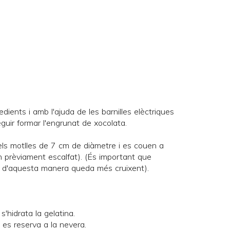
dients i amb l'ajuda de les barnilles elèctriques
eguir formar l'engrunat de xocolata.
els motlles de 7 cm de diàmetre i es couen a
n prèviament escalfat). (És important que
 d'aquesta manera queda més cruixent).
'hidrata la gelatina.
 es reserva a la nevera.