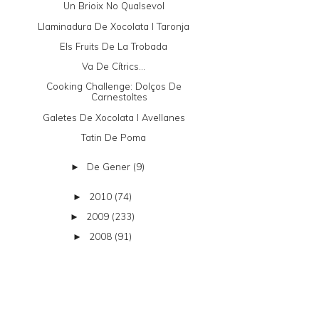
Un Brioix No Qualsevol
Llaminadura De Xocolata I Taronja
Els Fruits De La Trobada
Va De Cítrics...
Cooking Challenge: Dolços De
Carnestoltes
Galetes De Xocolata I Avellanes
Tatin De Poma
De Gener
(9)
►
2010
(74)
►
2009
(233)
►
2008
(91)
►