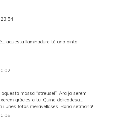
s 23:54
... aquesta llaminadura té una pinta
 0:02
r aquesta massa “streusel”. Ara ja serem
xerem gràcies a tu. Quina delicadesa…
a i unes fotos meravelloses. Bona setmana!
 0:06