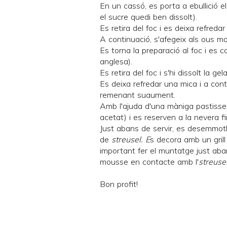
En un cassó, es porta a ebullició el
el sucre quedi ben dissolt).
Es retira del foc i es deixa refredar 
A continuació, s'afegeix als ous m
Es torna la preparació al foc i es 
anglesa).
Es retira del foc i s'hi dissolt la ge
Es deixa refredar una mica i a cont
remenant suaument.
Amb l'ajuda d'una màniga pastisse
acetat) i es reserven a la nevera f
Just abans de servir, es desemmotl
de
streusel. E
s decora amb un grill
important fer el muntatge just aba
mousse en contacte amb l'
streusel
Bon profit!