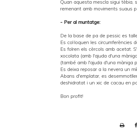
Quan aquesta mescla sigui tèbia, s'
remenant amb moviments suaus per
- Per al muntatge:
De la base de pa de pessic es tall
Es col·loquen les circumferències d
Es folren els cèrcols amb acetat. 
xocolata (amb l'ajuda d'una màniga
(també amb l'ajuda d'una màniga p
Es deixa reposar a la nevera un m
Abans d'emplatar, es desemmotlle
deshidratat i un xic de cacau en po
Bon profit!
P
r