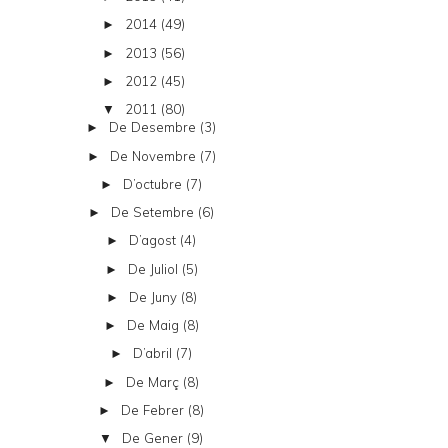
2014
(49)
►
2013
(56)
►
2012
(45)
►
2011
(80)
▼
De Desembre
(3)
►
De Novembre
(7)
►
D’octubre
(7)
►
De Setembre
(6)
►
D’agost
(4)
►
De Juliol
(5)
►
De Juny
(8)
►
De Maig
(8)
►
D’abril
(7)
►
De Març
(8)
►
De Febrer
(8)
►
De Gener
(9)
▼