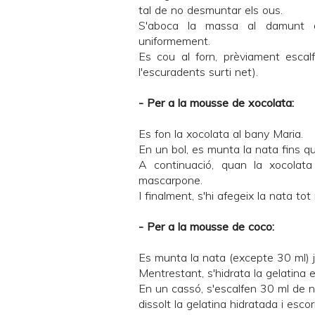
tal de no desmuntar els ous.
S'aboca la massa al damunt
uniformement.
Es cou al forn, prèviament escal
l'escuradents surti net).
- Per a la mousse de xocolata:
Es fon la xocolata al bany Maria.
En un bol, es munta la nata fins q
A continuació, quan la xocolata
mascarpone.
I finalment, s'hi afegeix la nata t
- Per a la mousse de coco:
Es munta la nata (excepte 30 ml) j
Mentrestant, s'hidrata la gelatina 
En un cassó, s'escalfen 30 ml de nata
dissolt la gelatina hidratada i esco