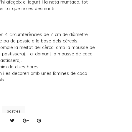
hi afegeix el iogurt i la nata muntada, tot
 tal que no es desmunti.
en 4 circumferències de 7 cm de diàmetre.
e pa de pessic a la base dels cèrcols.
S'omple la meitat del cèrcol amb la mousse de
 pastissera), i al damunt la mousse de coco
astissera).
ínim de dues hores.
n i es decoren amb unes làmines de coco
ls.
postres