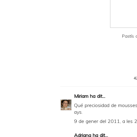
d
P
D
F
Pastís
4
Miriam
ha dit...
Qué preciosidad de mousses!
ays.
9 de gener del 2011, a les 
Adriana
ha dit...