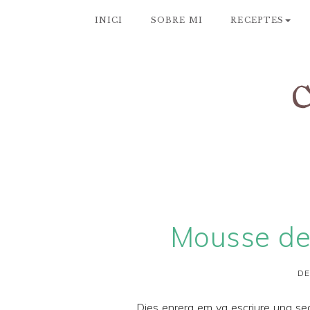
INICI
SOBRE MI
RECEPTES
Mousse de 
DE
Dies enrera em va escriure una se