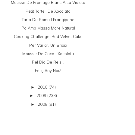
Mousse De Fromage Blanc A La Violeta
Petit Tortell De Xocolata
Tarta De Poma I Frangipane
Pa Amb Massa Mare Natural
Cooking Challenge: Red Velvet Cake
Per Variar, Un Brioix
Mousse De Coco I Xocolata
Pel Dia De Reis...
Feliç Any Nou!
2010
(74)
►
2009
(233)
►
2008
(91)
►