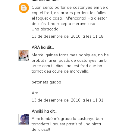
Quan sento parlar de castanyes em ve al
cap el fred, els arbres perdent les fulles,
el foquet a casa... M'encanta! Ha d'estar
deliciós. Una recepta meravellosa...
Una abraçada!
13 de desembre del 2010, a les 11:18
ARA
ha dit...
Mercè, quines fotos mes boniques, no he
probat mai un pastís de castanyes, amb
un te com tu dius i aquest fred que ha
tornat deu caure de maravella.
petonets guapa
Ara
13 de desembre del 2010, a les 11:31
Anniki
ha dit...
A mi també m'agrada la castanya ben
torradeta i aquest pastís té una pinta
deliciosa!!