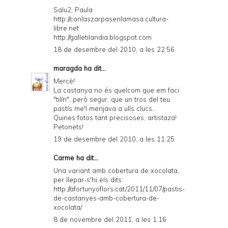
Salu2, Paula
http://conlaszarpasenlamasa.cultura-
libre.net
http://galletilandia.blogspot.com
18 de desembre del 2010, a les 22:56
maragda
ha dit...
Mercè!
La castanya no és quelcom que em faci
"tilín", però segur, que un tros del teu
pastís me'l menjava a ulls clucs...
Quines fotos tant precisoses, artistaza!
Petonets!
19 de desembre del 2010, a les 11:25
Carme ha dit...
Una variant amb cobertura de xocolata,
per llepar-s'hi els dits:
http://afortunyoflors.cat/2011/11/07/pastis-
de-castanyes-amb-cobertura-de-
xocolata/
8 de novembre del 2011, a les 1:16