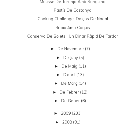
Mousse De Taronja Amb Sanguina
Pastís De Castanya
Cooking Challenge: Dolços De Nadal
Brioix Amb Caquis
Conserva De Bolets I Un Dinar Ràpid De Tardor
De Novembre
(7)
►
De Juny
(5)
►
De Maig
(11)
►
D’abril
(13)
►
De Març
(14)
►
De Febrer
(12)
►
De Gener
(6)
►
2009
(233)
►
2008
(91)
►