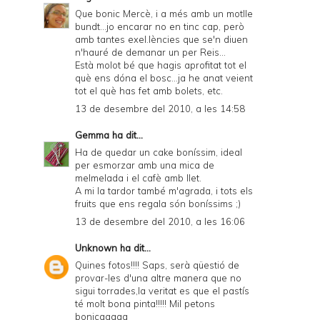
Que bonic Mercè, i a més amb un motlle
bundt...jo encarar no en tinc cap, però
amb tantes exel.lències que se'n diuen
n'hauré de demanar un per Reis...
Està molot bé que hagis aprofitat tot el
què ens dóna el bosc...ja he anat veient
tot el què has fet amb bolets, etc.
13 de desembre del 2010, a les 14:58
Gemma
ha dit...
Ha de quedar un cake boníssim, ideal
per esmorzar amb una mica de
melmelada i el cafè amb llet.
A mi la tardor també m'agrada, i tots els
fruits que ens regala són boníssims ;)
13 de desembre del 2010, a les 16:06
Unknown
ha dit...
Quines fotos!!!! Saps, serà qüestió de
provar-les d'una altre manera que no
sigui torrades,la veritat es que el pastís
té molt bona pinta!!!!! Mil petons
bonicaaaaa