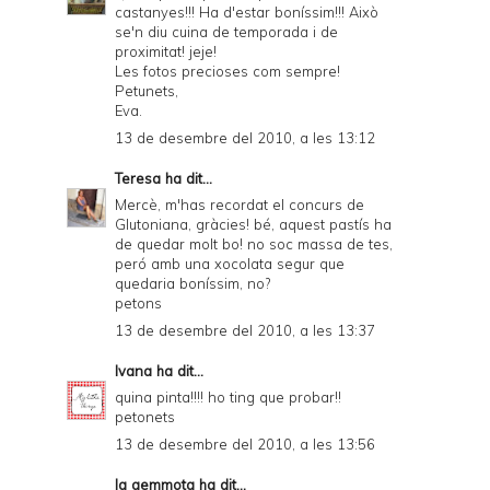
castanyes!!! Ha d'estar boníssim!!! Això
se'n diu cuina de temporada i de
proximitat! jeje!
Les fotos precioses com sempre!
Petunets,
Eva.
13 de desembre del 2010, a les 13:12
Teresa
ha dit...
Mercè, m'has recordat el concurs de
Glutoniana, gràcies! bé, aquest pastís ha
de quedar molt bo! no soc massa de tes,
peró amb una xocolata segur que
quedaria boníssim, no?
petons
13 de desembre del 2010, a les 13:37
Ivana
ha dit...
quina pinta!!!! ho ting que probar!!
petonets
13 de desembre del 2010, a les 13:56
la gemmota
ha dit...