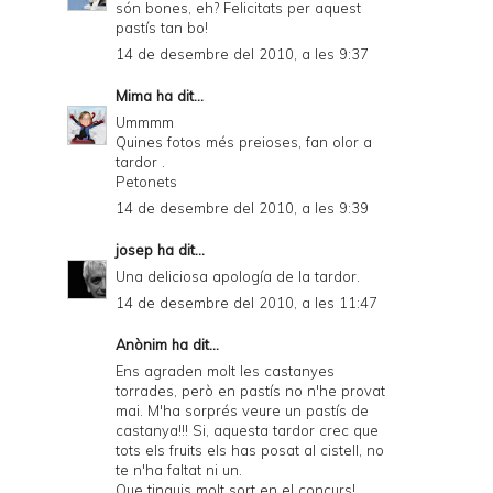
són bones, eh? Felicitats per aquest
pastís tan bo!
14 de desembre del 2010, a les 9:37
Mima
ha dit...
Ummmm
Quines fotos més preioses, fan olor a
tardor .
Petonets
14 de desembre del 2010, a les 9:39
josep
ha dit...
Una deliciosa apología de la tardor.
14 de desembre del 2010, a les 11:47
Anònim ha dit...
Ens agraden molt les castanyes
torrades, però en pastís no n'he provat
mai. M'ha sorprés veure un pastís de
castanya!!! Si, aquesta tardor crec que
tots els fruits els has posat al cistell, no
te n'ha faltat ni un.
Que tinguis molt sort en el concurs!