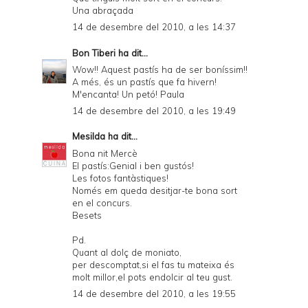
Una abraçada
14 de desembre del 2010, a les 14:37
Bon Tiberi
ha dit...
Wow!! Aquest pastís ha de ser boníssim!!
A més, és un pastís que fa hivern!
M'encanta! Un petó! Paula
14 de desembre del 2010, a les 19:49
Mesilda
ha dit...
Bona nit Mercè
El pastís:Genial i ben gustós!
Les fotos fantàstiques!
Només em queda desitjar-te bona sort
en el concurs.
Besets
Pd.
Quant al dolç de moniato,
per descomptat,si el fas tu mateixa és
molt millor,el pots endolcir al teu gust.
14 de desembre del 2010, a les 19:55