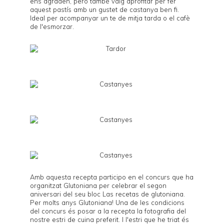
ens agraden, però també vaig aprofitar per fer
aquest pastís amb un gustet de castanya ben fi.
Ideal per acompanyar un te de mitja tarda o el cafè
de l'esmorzar.
Amb aquesta recepta participo en el concurs que ha
organitzat Glutoniana per celebrar el segon
aniversari del seu bloc
Las recetas de glutoniana
.
Per molts anys Glutoniana! Una de les condicions
del concurs és posar a la recepta la fotografia del
nostre estri de cuina preferit. I l'estri que he triat és