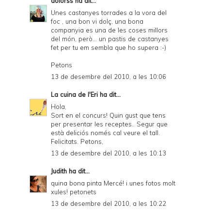
dolorss
ha dit...
Unes castanyes torrades a la vora del
foc , una bon vi dolç, una bona
companyia es una de les coses millors
del món, però... un pastis de castanyes
fet per tu em sembla que ho supera :-)
Petons
13 de desembre del 2010, a les 10:06
La cuina de l'Eri
ha dit...
Hola,
Sort en el concurs! Quin gust que tens
per presentar les receptes.. Segur que
està deliciós només cal veure el tall.
Felicitats. Petons,
13 de desembre del 2010, a les 10:13
Judith
ha dit...
quina bona pinta Mercé! i unes fotos molt
xules! petonets
13 de desembre del 2010, a les 10:22