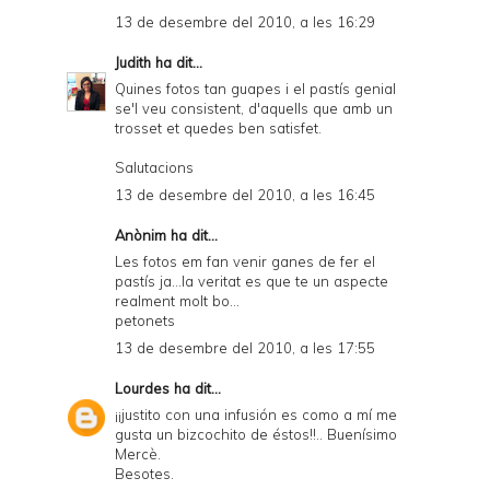
13 de desembre del 2010, a les 16:29
Judith
ha dit...
Quines fotos tan guapes i el pastís genial
se'l veu consistent, d'aquells que amb un
trosset et quedes ben satisfet.
Salutacions
13 de desembre del 2010, a les 16:45
Anònim ha dit...
Les fotos em fan venir ganes de fer el
pastís ja...la veritat es que te un aspecte
realment molt bo...
petonets
13 de desembre del 2010, a les 17:55
Lourdes
ha dit...
¡¡justito con una infusión es como a mí me
gusta un bizcochito de éstos!!.. Buenísimo
Mercè.
Besotes.