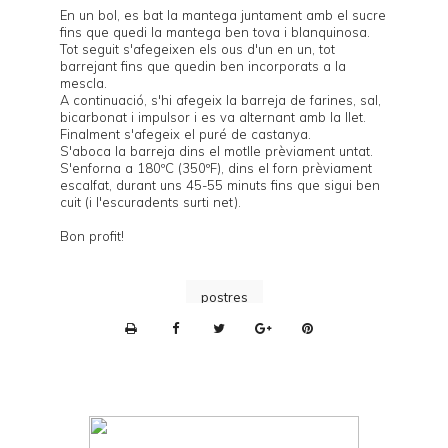
En un bol, es bat la mantega juntament amb el sucre
fins que quedi la mantega ben tova i blanquinosa.
Tot seguit s'afegeixen els ous d'un en un, tot
barrejant fins que quedin ben incorporats a la
mescla.
A continuació, s'hi afegeix la barreja de farines, sal,
bicarbonat i impulsor i es va alternant amb la llet.
Finalment s'afegeix el puré de castanya.
S'aboca la barreja dins el motlle prèviament untat.
S'enforna a 180ºC (350ºF), dins el forn prèviament
escalfat, durant uns 45-55 minuts fins que sigui ben
cuit (i l'escuradents surti net).
Bon profit!
postres
P
r
i
n
t