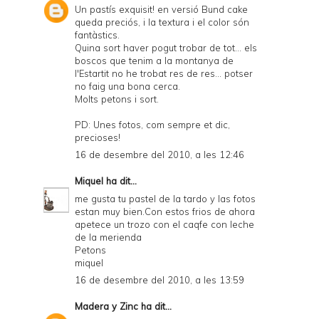
Un pastís exquisit! en versió Bund cake
queda preciós, i la textura i el color són
fantàstics.
Quina sort haver pogut trobar de tot... els
boscos que tenim a la montanya de
l'Estartit no he trobat res de res... potser
no faig una bona cerca.
Molts petons i sort.
PD: Unes fotos, com sempre et dic,
precioses!
16 de desembre del 2010, a les 12:46
Miquel
ha dit...
me gusta tu pastel de la tardo y las fotos
estan muy bien.Con estos frios de ahora
apetece un trozo con el caqfe con leche
de la merienda
Petons
miquel
16 de desembre del 2010, a les 13:59
Madera y Zinc
ha dit...