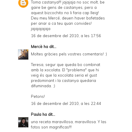
Toma castanya!!! jajajaja no soc molt, be
gaire be gens de castanyes, pero a
aquest bizcochito no li faria cap lleig!
Deu meu Mercé, deuen haver bofetades
per anar a ca teu quan convides!
jajajajajaja
16 de desembre del 2010, a les 17:56
Mercè
ha dit...
Moltes gràcies pels vostres comentaris! :)
Teresa, segur que queda bo combinat
amb la xocolata. El "problema" que hi
veig és que la xocolata seria el gust
predominant i la castanya quedaria
difuminada. ;)
Petons!
16 de desembre del 2010, a les 22:44
Paula
ha dit...
una receta maravillosa, maravillosa. Y las
fotos son magnificas!!!