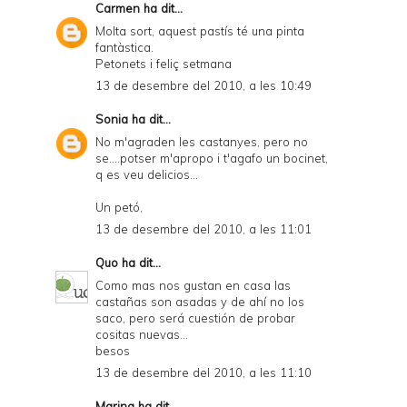
Carmen
ha dit...
Molta sort, aquest pastís té una pinta
fantàstica.
Petonets i feliç setmana
13 de desembre del 2010, a les 10:49
Sonia
ha dit...
No m'agraden les castanyes, pero no
se....potser m'apropo i t'agafo un bocinet,
q es veu delicios...
Un petó,
13 de desembre del 2010, a les 11:01
Quo
ha dit...
Como mas nos gustan en casa las
castañas son asadas y de ahí no los
saco, pero será cuestión de probar
cositas nuevas...
besos
13 de desembre del 2010, a les 11:10
Marina
ha dit...