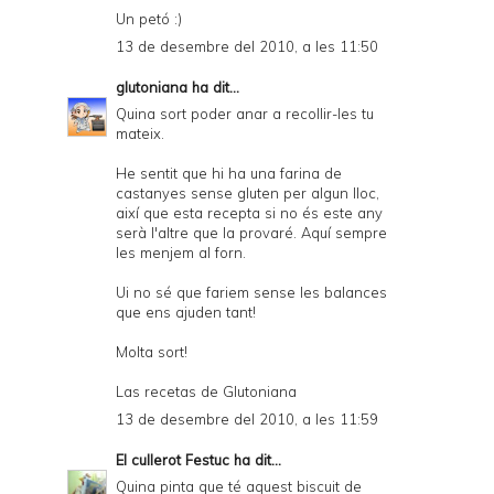
Un petó :)
13 de desembre del 2010, a les 11:50
glutoniana
ha dit...
Quina sort poder anar a recollir-les tu
mateix.
He sentit que hi ha una farina de
castanyes sense gluten per algun lloc,
així que esta recepta si no és este any
serà l'altre que la provaré. Aquí sempre
les menjem al forn.
Ui no sé que fariem sense les balances
que ens ajuden tant!
Molta sort!
Las recetas de Glutoniana
13 de desembre del 2010, a les 11:59
El cullerot Festuc
ha dit...
Quina pinta que té aquest biscuit de