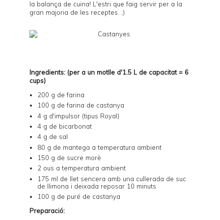
la balança de cuina! L'estri que faig servir per a la
gran majoria de les receptes. ;)
Ingredients: (per a un motlle d'1.5 L de capacitat = 6
cups)
200 g de farina
100 g de farina de castanya
4 g d'impulsor (tipus Royal)
4 g de bicarbonat
4 g de sal
80 g de mantega a temperatura ambient
150 g de sucre morè
2 ous a temperatura ambient
175 ml de llet sencera amb una cullerada de suc
de llimona i deixada reposar 10 minuts
100 g de
puré de castanya
Preparació: