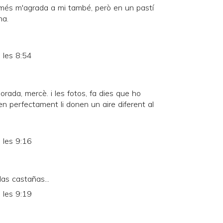
més m'agrada a mi també, però en un pastí
na.
 les 8:54
rada, mercè. i les fotos, fa dies que ho
 perfectament li donen un aire diferent al
 les 9:16
as castañas...
 les 9:19