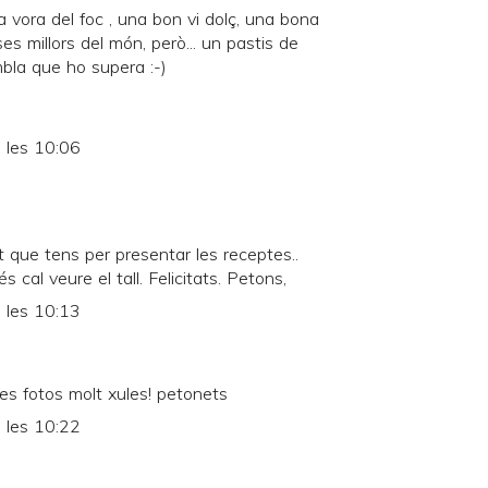
 vora del foc , una bon vi dolç, una bona
s millors del món, però... un pastis de
bla que ho supera :-)
 les 10:06
t que tens per presentar les receptes..
 cal veure el tall. Felicitats. Petons,
 les 10:13
es fotos molt xules! petonets
 les 10:22