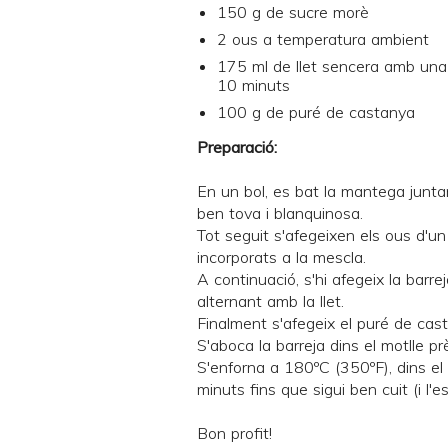
150 g de sucre morè
2 ous a temperatura ambient
175 ml de llet sencera amb una 
10 minuts
100 g de
puré de castanya
Preparació:
En un bol, es bat la mantega junt
ben tova i blanquinosa.
Tot seguit s'afegeixen els ous d'un
incorporats a la mescla.
A continuació, s'hi afegeix la barrej
alternant amb la llet.
Finalment s'afegeix el puré de cas
S'aboca la barreja dins el motlle p
S'enforna a 180ºC (350ºF), dins el
minuts fins que sigui ben cuit (i l'e
Bon profit!