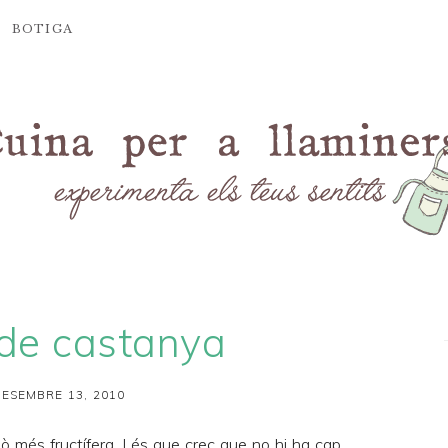
BOTIGA
 de castanya
ESEMBRE 13, 2010
lò més fructífera. I és que crec que no hi ha cap