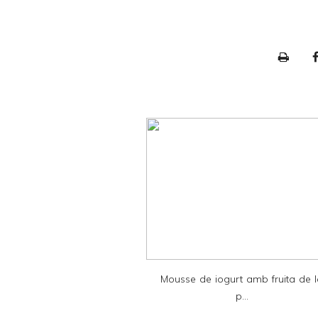
P
r
i
n
t
e
r
F
r
i
e
Mousse de iogurt amb fruita de 
n
p...
d