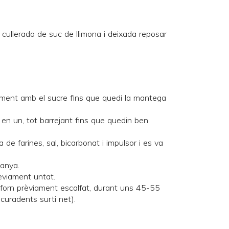
cullerada de suc de llimona i deixada reposar
ament amb el sucre fins que quedi la mantega
 en un, tot barrejant fins que quedin ben
a de farines, sal, bicarbonat i impulsor i es va
tanya.
rèviament untat.
 forn prèviament escalfat, durant uns 45-55
scuradents surti net).