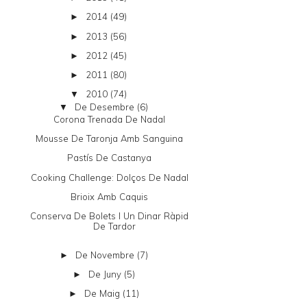
2014
(49)
►
2013
(56)
►
2012
(45)
►
2011
(80)
►
2010
(74)
▼
De Desembre
(6)
▼
Corona Trenada De Nadal
Mousse De Taronja Amb Sanguina
Pastís De Castanya
Cooking Challenge: Dolços De Nadal
Brioix Amb Caquis
Conserva De Bolets I Un Dinar Ràpid
De Tardor
De Novembre
(7)
►
De Juny
(5)
►
De Maig
(11)
►