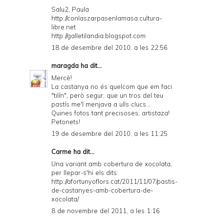
Salu2, Paula
http://conlaszarpasenlamasa.cultura-
libre.net
http://galletilandia.blogspot.com
18 de desembre del 2010, a les 22:56
maragda
ha dit...
Mercè!
La castanya no és quelcom que em faci
"tilín", però segur, que un tros del teu
pastís me'l menjava a ulls clucs...
Quines fotos tant precisoses, artistaza!
Petonets!
19 de desembre del 2010, a les 11:25
Carme ha dit...
Una variant amb cobertura de xocolata,
per llepar-s'hi els dits:
http://afortunyoflors.cat/2011/11/07/pastis-
de-castanyes-amb-cobertura-de-
xocolata/
8 de novembre del 2011, a les 1:16