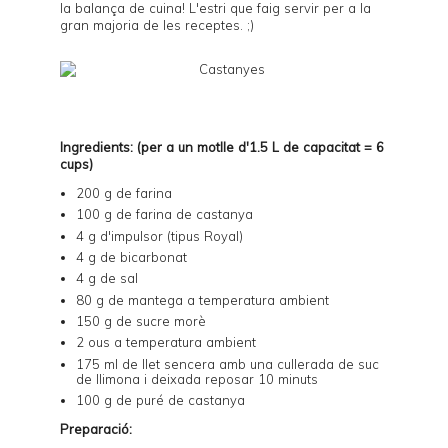
la balança de cuina! L'estri que faig servir per a la
gran majoria de les receptes. ;)
Ingredients: (per a un motlle d'1.5 L de capacitat = 6
cups)
200 g de farina
100 g de farina de castanya
4 g d'impulsor (tipus Royal)
4 g de bicarbonat
4 g de sal
80 g de mantega a temperatura ambient
150 g de sucre morè
2 ous a temperatura ambient
175 ml de llet sencera amb una cullerada de suc
de llimona i deixada reposar 10 minuts
100 g de
puré de castanya
Preparació: