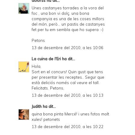
dolorss
ha dit...
Unes castanyes torrades a la vora del
foc , una bon vi dolç, una bona
companyia es una de les coses millors
del món, però... un pastis de castanyes
fet per tu em sembla que ho supera :-)
Petons
13 de desembre del 2010, a les 10:06
La cuina de l'Eri
ha dit...
Hola,
Sort en el concurs! Quin gust que tens
per presentar les receptes.. Segur que
està deliciós només cal veure el tall.
Felicitats. Petons,
13 de desembre del 2010, a les 10:13
Judith
ha dit...
quina bona pinta Mercé! i unes fotos molt
xules! petonets
13 de desembre del 2010, a les 10:22