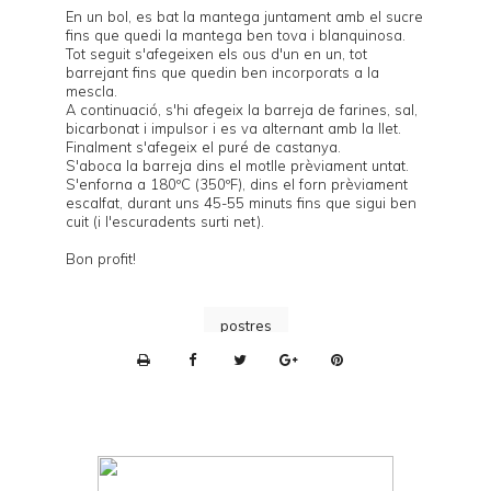
En un bol, es bat la mantega juntament amb el sucre
fins que quedi la mantega ben tova i blanquinosa.
Tot seguit s'afegeixen els ous d'un en un, tot
barrejant fins que quedin ben incorporats a la
mescla.
A continuació, s'hi afegeix la barreja de farines, sal,
bicarbonat i impulsor i es va alternant amb la llet.
Finalment s'afegeix el puré de castanya.
S'aboca la barreja dins el motlle prèviament untat.
S'enforna a 180ºC (350ºF), dins el forn prèviament
escalfat, durant uns 45-55 minuts fins que sigui ben
cuit (i l'escuradents surti net).
Bon profit!
postres
P
r
i
n
t