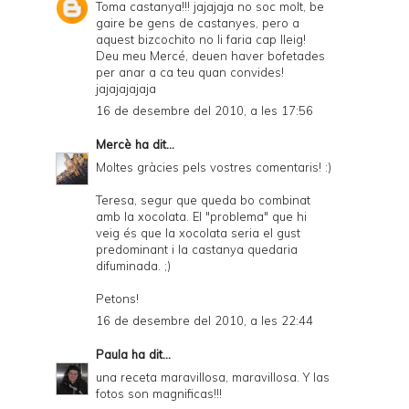
Toma castanya!!! jajajaja no soc molt, be
gaire be gens de castanyes, pero a
aquest bizcochito no li faria cap lleig!
Deu meu Mercé, deuen haver bofetades
per anar a ca teu quan convides!
jajajajajaja
16 de desembre del 2010, a les 17:56
Mercè
ha dit...
Moltes gràcies pels vostres comentaris! :)
Teresa, segur que queda bo combinat
amb la xocolata. El "problema" que hi
veig és que la xocolata seria el gust
predominant i la castanya quedaria
difuminada. ;)
Petons!
16 de desembre del 2010, a les 22:44
Paula
ha dit...
una receta maravillosa, maravillosa. Y las
fotos son magnificas!!!