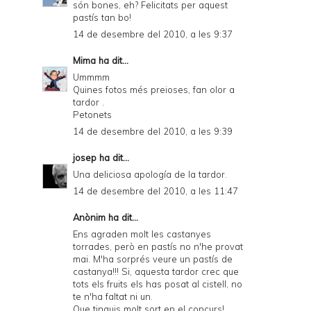
són bones, eh? Felicitats per aquest
pastís tan bo!
14 de desembre del 2010, a les 9:37
Mima
ha dit...
Ummmm
Quines fotos més preioses, fan olor a
tardor .
Petonets
14 de desembre del 2010, a les 9:39
josep
ha dit...
Una deliciosa apología de la tardor.
14 de desembre del 2010, a les 11:47
Anònim ha dit...
Ens agraden molt les castanyes
torrades, però en pastís no n'he provat
mai. M'ha sorprés veure un pastís de
castanya!!! Si, aquesta tardor crec que
tots els fruits els has posat al cistell, no
te n'ha faltat ni un.
Que tinguis molt sort en el concurs!