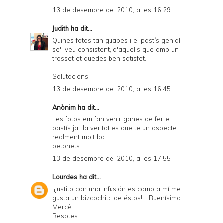
13 de desembre del 2010, a les 16:29
Judith
ha dit...
Quines fotos tan guapes i el pastís genial
se'l veu consistent, d'aquells que amb un
trosset et quedes ben satisfet.
Salutacions
13 de desembre del 2010, a les 16:45
Anònim ha dit...
Les fotos em fan venir ganes de fer el
pastís ja...la veritat es que te un aspecte
realment molt bo...
petonets
13 de desembre del 2010, a les 17:55
Lourdes
ha dit...
¡¡justito con una infusión es como a mí me
gusta un bizcochito de éstos!!.. Buenísimo
Mercè.
Besotes.