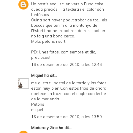
Un pastís exquisit! en versió Bund cake
queda preciós, i la textura i el color són
fantàstics.
Quina sort haver pogut trobar de tot... els
boscos que tenim a la montanya de
l'Estartit no he trobat res de res... potser
no faig una bona cerca.
Molts petons i sort.
PD: Unes fotos, com sempre et dic,
precioses!
16 de desembre del 2010, a les 12:46
Miquel
ha dit...
me gusta tu pastel de la tardo y las fotos
estan muy bien.Con estos frios de ahora
apetece un trozo con el caqfe con leche
de la merienda
Petons
miquel
16 de desembre del 2010, a les 13:59
Madera y Zinc
ha dit...