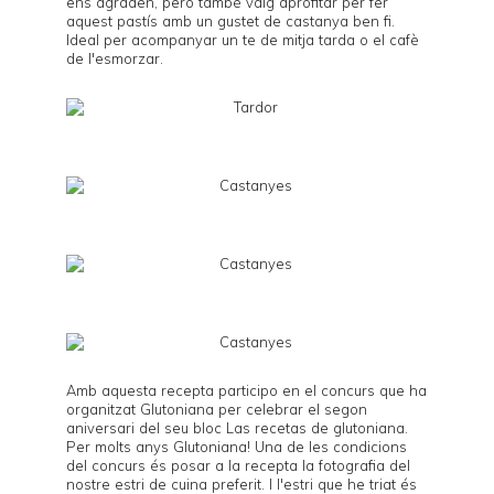
ens agraden, però també vaig aprofitar per fer
aquest pastís amb un gustet de castanya ben fi.
Ideal per acompanyar un te de mitja tarda o el cafè
de l'esmorzar.
Amb aquesta recepta participo en el concurs que ha
organitzat Glutoniana per celebrar el segon
aniversari del seu bloc
Las recetas de glutoniana
.
Per molts anys Glutoniana! Una de les condicions
del concurs és posar a la recepta la fotografia del
nostre estri de cuina preferit. I l'estri que he triat és