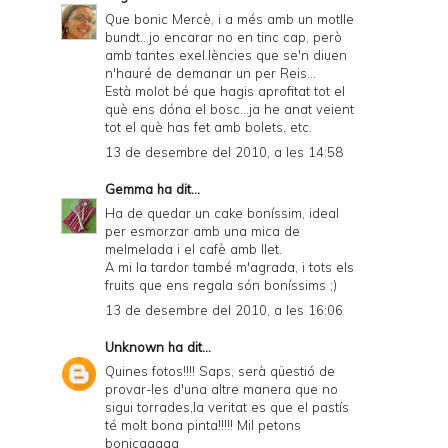
Que bonic Mercè, i a més amb un motlle
bundt...jo encarar no en tinc cap, però
amb tantes exel.lències que se'n diuen
n'hauré de demanar un per Reis...
Està molot bé que hagis aprofitat tot el
què ens dóna el bosc...ja he anat veient
tot el què has fet amb bolets, etc.
13 de desembre del 2010, a les 14:58
Gemma
ha dit...
Ha de quedar un cake boníssim, ideal
per esmorzar amb una mica de
melmelada i el cafè amb llet.
A mi la tardor també m'agrada, i tots els
fruits que ens regala són boníssims ;)
13 de desembre del 2010, a les 16:06
Unknown
ha dit...
Quines fotos!!!! Saps, serà qüestió de
provar-les d'una altre manera que no
sigui torrades,la veritat es que el pastís
té molt bona pinta!!!!! Mil petons
bonicaaaaa