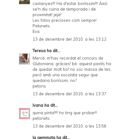
castanyes!!! Ha d'estar boníssim!!! Això
se'n diu cuina de temporada i de
proximitat! jeje!
Les fotos precioses com sempre!
Petunets,
Eva.
13 de desembre del 2010, a les 13:12
Teresa
ha dit...
Mercè, m'has recordat el concurs de
Glutoniana, gràcies! bé, aquest pastís ha
de quedar molt bo! no soc massa de tes,
peró amb una xocolata segur que
quedaria boníssim, no?
petons
13 de desembre del 2010, a les 13:37
Ivana
ha dit...
quina pinta!!!! ho ting que probar!!
petonets
13 de desembre del 2010, a les 13:56
la gemmota
ha dit...