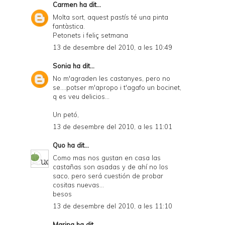
Carmen
ha dit...
Molta sort, aquest pastís té una pinta
fantàstica.
Petonets i feliç setmana
13 de desembre del 2010, a les 10:49
Sonia
ha dit...
No m'agraden les castanyes, pero no
se....potser m'apropo i t'agafo un bocinet,
q es veu delicios...
Un petó,
13 de desembre del 2010, a les 11:01
Quo
ha dit...
Como mas nos gustan en casa las
castañas son asadas y de ahí no los
saco, pero será cuestión de probar
cositas nuevas...
besos
13 de desembre del 2010, a les 11:10
Marina
ha dit...