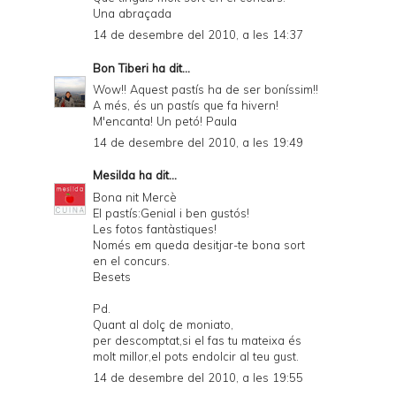
Una abraçada
14 de desembre del 2010, a les 14:37
Bon Tiberi
ha dit...
Wow!! Aquest pastís ha de ser boníssim!!
A més, és un pastís que fa hivern!
M'encanta! Un petó! Paula
14 de desembre del 2010, a les 19:49
Mesilda
ha dit...
Bona nit Mercè
El pastís:Genial i ben gustós!
Les fotos fantàstiques!
Només em queda desitjar-te bona sort
en el concurs.
Besets
Pd.
Quant al dolç de moniato,
per descomptat,si el fas tu mateixa és
molt millor,el pots endolcir al teu gust.
14 de desembre del 2010, a les 19:55