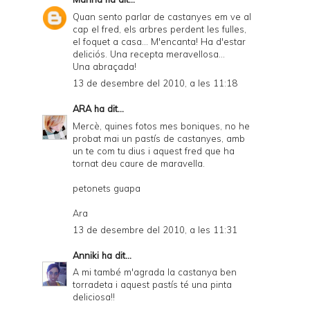
Quan sento parlar de castanyes em ve al
cap el fred, els arbres perdent les fulles,
el foquet a casa... M'encanta! Ha d'estar
deliciós. Una recepta meravellosa...
Una abraçada!
13 de desembre del 2010, a les 11:18
ARA
ha dit...
Mercè, quines fotos mes boniques, no he
probat mai un pastís de castanyes, amb
un te com tu dius i aquest fred que ha
tornat deu caure de maravella.
petonets guapa
Ara
13 de desembre del 2010, a les 11:31
Anniki
ha dit...
A mi també m'agrada la castanya ben
torradeta i aquest pastís té una pinta
deliciosa!!