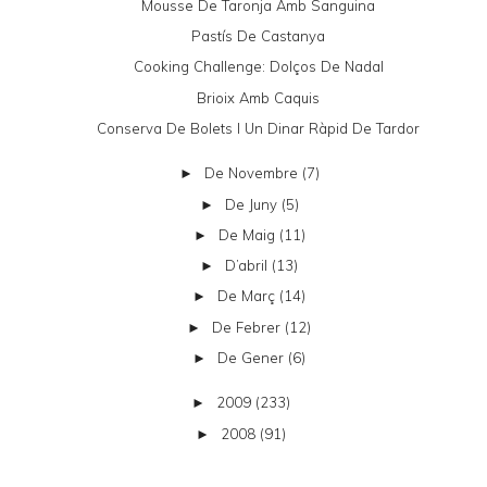
Mousse De Taronja Amb Sanguina
Pastís De Castanya
Cooking Challenge: Dolços De Nadal
Brioix Amb Caquis
Conserva De Bolets I Un Dinar Ràpid De Tardor
De Novembre
(7)
►
De Juny
(5)
►
De Maig
(11)
►
D’abril
(13)
►
De Març
(14)
►
De Febrer
(12)
►
De Gener
(6)
►
2009
(233)
►
2008
(91)
►