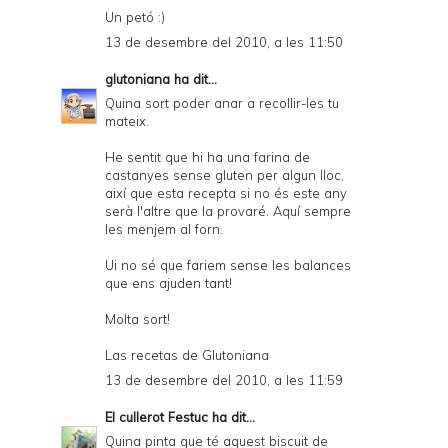
Un petó :)
13 de desembre del 2010, a les 11:50
glutoniana
ha dit...
Quina sort poder anar a recollir-les tu
mateix.
He sentit que hi ha una farina de
castanyes sense gluten per algun lloc,
així que esta recepta si no és este any
serà l'altre que la provaré. Aquí sempre
les menjem al forn.
Ui no sé que fariem sense les balances
que ens ajuden tant!
Molta sort!
Las recetas de Glutoniana
13 de desembre del 2010, a les 11:59
El cullerot Festuc
ha dit...
Quina pinta que té aquest biscuit de