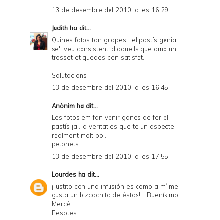
13 de desembre del 2010, a les 16:29
Judith
ha dit...
Quines fotos tan guapes i el pastís genial
se'l veu consistent, d'aquells que amb un
trosset et quedes ben satisfet.
Salutacions
13 de desembre del 2010, a les 16:45
Anònim ha dit...
Les fotos em fan venir ganes de fer el
pastís ja...la veritat es que te un aspecte
realment molt bo...
petonets
13 de desembre del 2010, a les 17:55
Lourdes
ha dit...
¡¡justito con una infusión es como a mí me
gusta un bizcochito de éstos!!.. Buenísimo
Mercè.
Besotes.