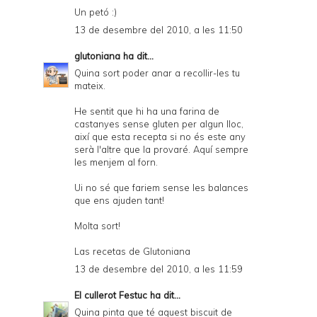
Un petó :)
13 de desembre del 2010, a les 11:50
glutoniana
ha dit...
Quina sort poder anar a recollir-les tu
mateix.
He sentit que hi ha una farina de
castanyes sense gluten per algun lloc,
així que esta recepta si no és este any
serà l'altre que la provaré. Aquí sempre
les menjem al forn.
Ui no sé que fariem sense les balances
que ens ajuden tant!
Molta sort!
Las recetas de Glutoniana
13 de desembre del 2010, a les 11:59
El cullerot Festuc
ha dit...
Quina pinta que té aquest biscuit de