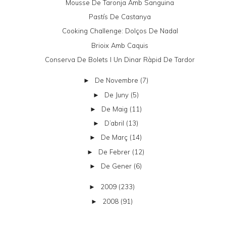
Mousse De Taronja Amb Sanguina
Pastís De Castanya
Cooking Challenge: Dolços De Nadal
Brioix Amb Caquis
Conserva De Bolets I Un Dinar Ràpid De Tardor
De Novembre
(7)
►
De Juny
(5)
►
De Maig
(11)
►
D’abril
(13)
►
De Març
(14)
►
De Febrer
(12)
►
De Gener
(6)
►
2009
(233)
►
2008
(91)
►