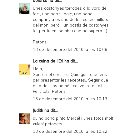
dolorss
ha dit...
Unes castanyes torrades a la vora del
foc , una bon vi dolç, una bona
companyia es una de les coses millors
del món, però... un pastis de castanyes
fet per tu em sembla que ho supera :-)
Petons
13 de desembre del 2010, a les 10:06
La cuina de l'Eri
ha dit...
Hola,
Sort en el concurs! Quin gust que tens
per presentar les receptes.. Segur que
està deliciós només cal veure el tall.
Felicitats. Petons,
13 de desembre del 2010, a les 10:13
Judith
ha dit...
quina bona pinta Mercé! i unes fotos molt
xules! petonets
13 de desembre del 2010, a les 10:22