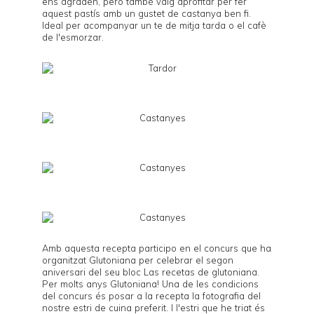
ens agraden, però també vaig aprofitar per fer
aquest pastís amb un gustet de castanya ben fi.
Ideal per acompanyar un te de mitja tarda o el cafè
de l'esmorzar.
Amb aquesta recepta participo en el concurs que ha
organitzat Glutoniana per celebrar el segon
aniversari del seu bloc
Las recetas de glutoniana
.
Per molts anys Glutoniana! Una de les condicions
del concurs és posar a la recepta la fotografia del
nostre estri de cuina preferit. I l'estri que he triat és