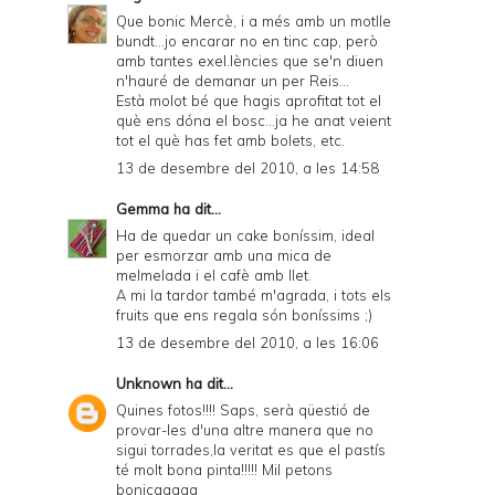
Que bonic Mercè, i a més amb un motlle
bundt...jo encarar no en tinc cap, però
amb tantes exel.lències que se'n diuen
n'hauré de demanar un per Reis...
Està molot bé que hagis aprofitat tot el
què ens dóna el bosc...ja he anat veient
tot el què has fet amb bolets, etc.
13 de desembre del 2010, a les 14:58
Gemma
ha dit...
Ha de quedar un cake boníssim, ideal
per esmorzar amb una mica de
melmelada i el cafè amb llet.
A mi la tardor també m'agrada, i tots els
fruits que ens regala són boníssims ;)
13 de desembre del 2010, a les 16:06
Unknown
ha dit...
Quines fotos!!!! Saps, serà qüestió de
provar-les d'una altre manera que no
sigui torrades,la veritat es que el pastís
té molt bona pinta!!!!! Mil petons
bonicaaaaa