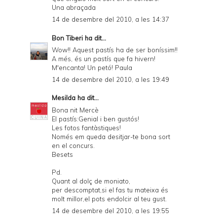
Una abraçada
14 de desembre del 2010, a les 14:37
Bon Tiberi
ha dit...
Wow!! Aquest pastís ha de ser boníssim!!
A més, és un pastís que fa hivern!
M'encanta! Un petó! Paula
14 de desembre del 2010, a les 19:49
Mesilda
ha dit...
Bona nit Mercè
El pastís:Genial i ben gustós!
Les fotos fantàstiques!
Només em queda desitjar-te bona sort
en el concurs.
Besets
Pd.
Quant al dolç de moniato,
per descomptat,si el fas tu mateixa és
molt millor,el pots endolcir al teu gust.
14 de desembre del 2010, a les 19:55