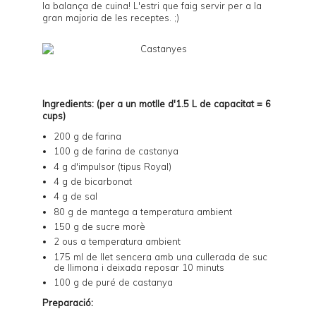
la balança de cuina! L'estri que faig servir per a la
gran majoria de les receptes. ;)
Ingredients: (per a un motlle d'1.5 L de capacitat = 6
cups)
200 g de farina
100 g de farina de castanya
4 g d'impulsor (tipus Royal)
4 g de bicarbonat
4 g de sal
80 g de mantega a temperatura ambient
150 g de sucre morè
2 ous a temperatura ambient
175 ml de llet sencera amb una cullerada de suc
de llimona i deixada reposar 10 minuts
100 g de
puré de castanya
Preparació: