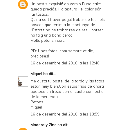
Un pastís exquisit! en versió Bund cake
queda preciós, i la textura i el color són
fantàstics.
Quina sort haver pogut trobar de tot... els
boscos que tenim a la montanya de
l'Estartit no he trobat res de res... potser
no faig una bona cerca.
Molts petons i sort.
PD: Unes fotos, com sempre et dic,
precioses!
16 de desembre del 2010, a les 12:46
Miquel
ha dit...
me gusta tu pastel de la tardo y las fotos
estan muy bien.Con estos frios de ahora
apetece un trozo con el caqfe con leche
de la merienda
Petons
miquel
16 de desembre del 2010, a les 13:59
Madera y Zinc
ha dit...