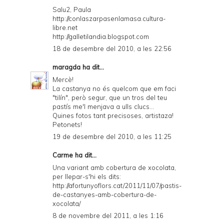
Salu2, Paula
http://conlaszarpasenlamasa.cultura-
libre.net
http://galletilandia.blogspot.com
18 de desembre del 2010, a les 22:56
maragda
ha dit...
Mercè!
La castanya no és quelcom que em faci
"tilín", però segur, que un tros del teu
pastís me'l menjava a ulls clucs...
Quines fotos tant precisoses, artistaza!
Petonets!
19 de desembre del 2010, a les 11:25
Carme ha dit...
Una variant amb cobertura de xocolata,
per llepar-s'hi els dits:
http://afortunyoflors.cat/2011/11/07/pastis-
de-castanyes-amb-cobertura-de-
xocolata/
8 de novembre del 2011, a les 1:16