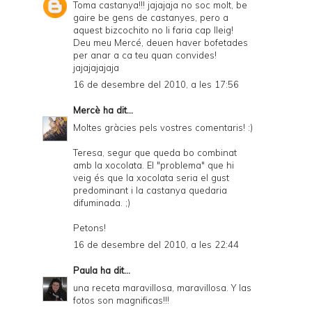
Toma castanya!!! jajajaja no soc molt, be
gaire be gens de castanyes, pero a
aquest bizcochito no li faria cap lleig!
Deu meu Mercé, deuen haver bofetades
per anar a ca teu quan convides!
jajajajajaja
16 de desembre del 2010, a les 17:56
Mercè
ha dit...
Moltes gràcies pels vostres comentaris! :)
Teresa, segur que queda bo combinat
amb la xocolata. El "problema" que hi
veig és que la xocolata seria el gust
predominant i la castanya quedaria
difuminada. ;)
Petons!
16 de desembre del 2010, a les 22:44
Paula
ha dit...
una receta maravillosa, maravillosa. Y las
fotos son magnificas!!!