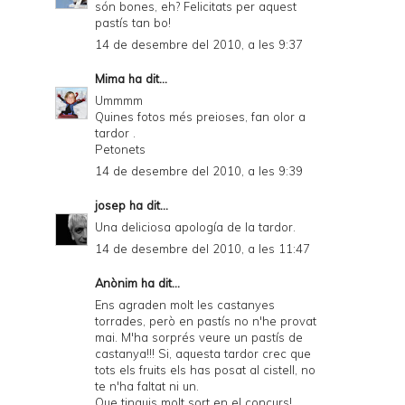
són bones, eh? Felicitats per aquest
pastís tan bo!
14 de desembre del 2010, a les 9:37
Mima
ha dit...
Ummmm
Quines fotos més preioses, fan olor a
tardor .
Petonets
14 de desembre del 2010, a les 9:39
josep
ha dit...
Una deliciosa apología de la tardor.
14 de desembre del 2010, a les 11:47
Anònim ha dit...
Ens agraden molt les castanyes
torrades, però en pastís no n'he provat
mai. M'ha sorprés veure un pastís de
castanya!!! Si, aquesta tardor crec que
tots els fruits els has posat al cistell, no
te n'ha faltat ni un.
Que tinguis molt sort en el concurs!