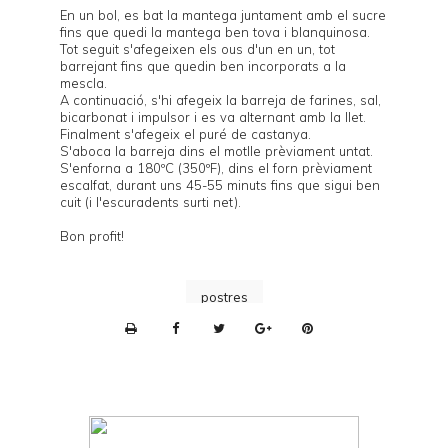
En un bol, es bat la mantega juntament amb el sucre
fins que quedi la mantega ben tova i blanquinosa.
Tot seguit s'afegeixen els ous d'un en un, tot
barrejant fins que quedin ben incorporats a la
mescla.
A continuació, s'hi afegeix la barreja de farines, sal,
bicarbonat i impulsor i es va alternant amb la llet.
Finalment s'afegeix el puré de castanya.
S'aboca la barreja dins el motlle prèviament untat.
S'enforna a 180ºC (350ºF), dins el forn prèviament
escalfat, durant uns 45-55 minuts fins que sigui ben
cuit (i l'escuradents surti net).
Bon profit!
postres
P
r
i
n
t