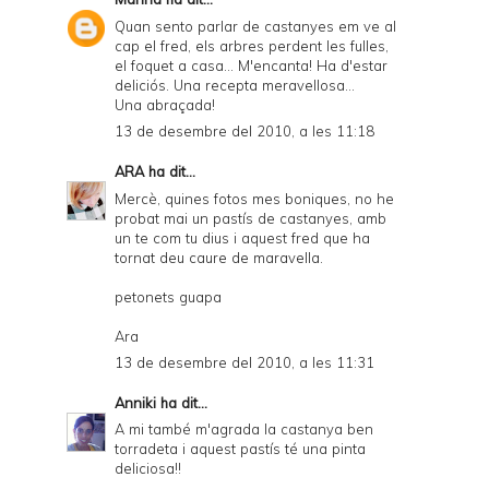
Quan sento parlar de castanyes em ve al
cap el fred, els arbres perdent les fulles,
el foquet a casa... M'encanta! Ha d'estar
deliciós. Una recepta meravellosa...
Una abraçada!
13 de desembre del 2010, a les 11:18
ARA
ha dit...
Mercè, quines fotos mes boniques, no he
probat mai un pastís de castanyes, amb
un te com tu dius i aquest fred que ha
tornat deu caure de maravella.
petonets guapa
Ara
13 de desembre del 2010, a les 11:31
Anniki
ha dit...
A mi també m'agrada la castanya ben
torradeta i aquest pastís té una pinta
deliciosa!!