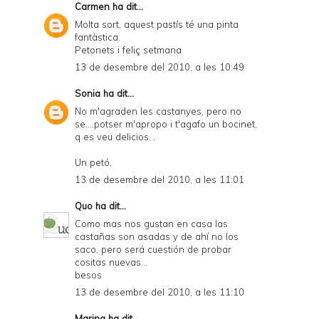
Carmen
ha dit...
Molta sort, aquest pastís té una pinta
fantàstica.
Petonets i feliç setmana
13 de desembre del 2010, a les 10:49
Sonia
ha dit...
No m'agraden les castanyes, pero no
se....potser m'apropo i t'agafo un bocinet,
q es veu delicios...
Un petó,
13 de desembre del 2010, a les 11:01
Quo
ha dit...
Como mas nos gustan en casa las
castañas son asadas y de ahí no los
saco, pero será cuestión de probar
cositas nuevas...
besos
13 de desembre del 2010, a les 11:10
Marina
ha dit...