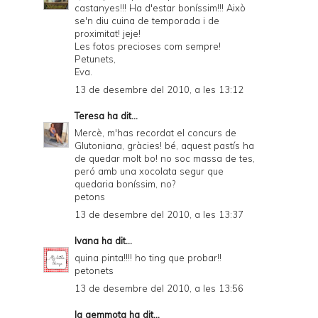
castanyes!!! Ha d'estar boníssim!!! Això
se'n diu cuina de temporada i de
proximitat! jeje!
Les fotos precioses com sempre!
Petunets,
Eva.
13 de desembre del 2010, a les 13:12
Teresa
ha dit...
Mercè, m'has recordat el concurs de
Glutoniana, gràcies! bé, aquest pastís ha
de quedar molt bo! no soc massa de tes,
peró amb una xocolata segur que
quedaria boníssim, no?
petons
13 de desembre del 2010, a les 13:37
Ivana
ha dit...
quina pinta!!!! ho ting que probar!!
petonets
13 de desembre del 2010, a les 13:56
la gemmota
ha dit...