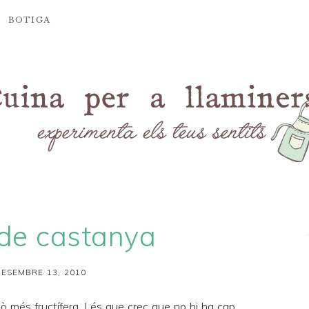
BOTIGA
 de castanya
ESEMBRE 13, 2010
lò més fructífera. I és que crec que no hi ha cap