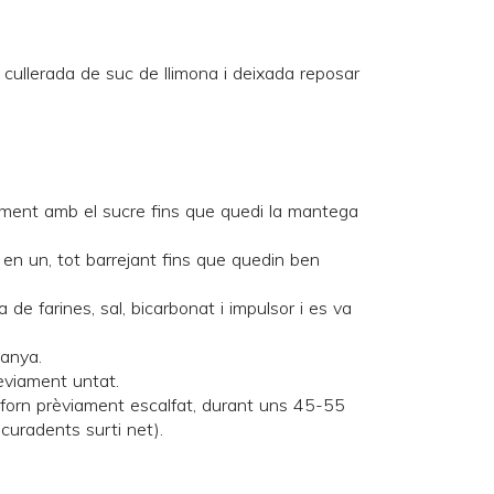
cullerada de suc de llimona i deixada reposar
ament amb el sucre fins que quedi la mantega
 en un, tot barrejant fins que quedin ben
a de farines, sal, bicarbonat i impulsor i es va
tanya.
rèviament untat.
 forn prèviament escalfat, durant uns 45-55
scuradents surti net).