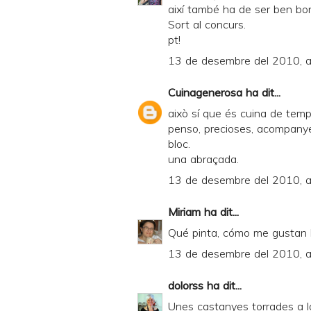
així també ha de ser ben bo
Sort al concurs.
pt!
13 de desembre del 2010, a
Cuinagenerosa
ha dit...
això sí que és cuina de tempo
penso, precioses, acompanyen
bloc.
una abraçada.
13 de desembre del 2010, a
Miriam
ha dit...
Qué pinta, cómo me gustan l
13 de desembre del 2010, a
dolorss
ha dit...
Unes castanyes torrades a la