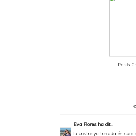
l
y
a
n
d
P
D
Pastís 
F
4
Eva Flores
ha dit...
la castanya torrada és com 