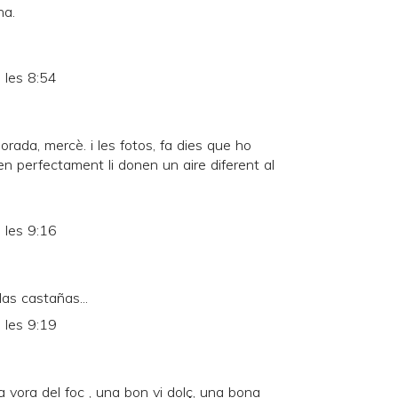
na.
 les 8:54
rada, mercè. i les fotos, fa dies que ho
 perfectament li donen un aire diferent al
 les 9:16
as castañas...
 les 9:19
 vora del foc , una bon vi dolç, una bona