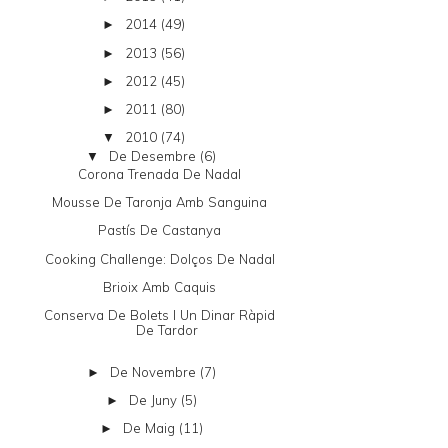
2014
(49)
►
2013
(56)
►
2012
(45)
►
2011
(80)
►
2010
(74)
▼
De Desembre
(6)
▼
Corona Trenada De Nadal
Mousse De Taronja Amb Sanguina
Pastís De Castanya
Cooking Challenge: Dolços De Nadal
Brioix Amb Caquis
Conserva De Bolets I Un Dinar Ràpid
De Tardor
De Novembre
(7)
►
De Juny
(5)
►
De Maig
(11)
►