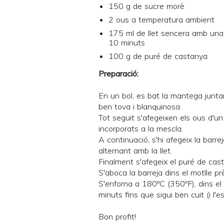
150 g de sucre morè
2 ous a temperatura ambient
175 ml de llet sencera amb una 
10 minuts
100 g de
puré de castanya
Preparació:
En un bol, es bat la mantega junt
ben tova i blanquinosa.
Tot seguit s'afegeixen els ous d'un
incorporats a la mescla.
A continuació, s'hi afegeix la barrej
alternant amb la llet.
Finalment s'afegeix el puré de cas
S'aboca la barreja dins el motlle p
S'enforna a 180ºC (350ºF), dins el
minuts fins que sigui ben cuit (i l'e
Bon profit!