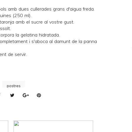
 pols amb dues cullerades grans d'aigua freda.
uines (250 ml).
 taronja amb el sucre al vostre gust.
ssolt.
ncorpora la gelatina hidratada.
 completament i s'aboca al damunt de la panna
nt de servir.
postres