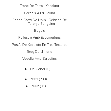
Tronc De Torró I Xocolata
Cargols A La Llauna
Panna Cotta De Litxis I Gelatina De
Taronja Sanguina
Bagels
Pollastre Amb Escamarlans
Pastís De Xocolata En Tres Textures
Braç De Llimona
Vedella Amb Salsafins
De Gener
(6)
►
2009
(233)
►
2008
(91)
►