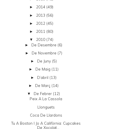
2014
(49)
►
2013
(56)
►
2012
(45)
►
2011
(80)
►
2010
(74)
▼
De Desembre
(6)
►
De Novembre
(7)
►
De Juny
(5)
►
De Maig
(11)
►
D’abril
(13)
►
De Març
(14)
►
De Febrer
(12)
▼
Peix A La Cassola
Llonguets
Coca De Llardons
Tu A Boston I Jo A Califòrnia: Cupcakes
De Xocolat...