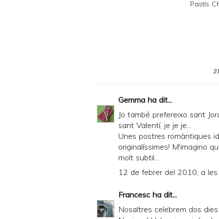
Pastís 
F
2
Gemma
ha dit...
Jo també prefereixo sant Jor
sant Valentí, je je je...
Unes postres romàntiques ide
originalíssimes! M'imagino qu
molt subtil...
12 de febrer del 2010, a les
Francesc
ha dit...
Nosaltres celebrem dos dies 