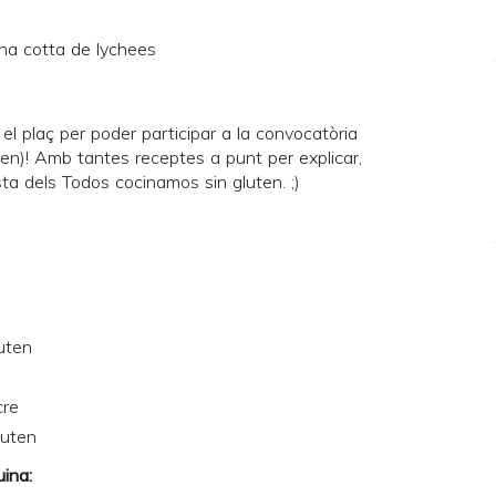
el plaç per poder participar a la convocatòria
en)! Amb tantes receptes a punt per explicar,
sta dels
Todos cocinamos sin gluten
. ;)
uten
cre
luten
uina: