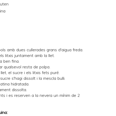
luten
ina
 pols amb dues cullerades grans d'aigua freda.
ls litxis juntament amb la llet.
a ben fina.
ar qualsevol resta de polpa.
let, el sucre i els litxis fets puré.
ucre s'hagi dissolt i la mescla bulli.
elatina hidratada.
ment dissolta.
ents i es reserven a la nevera un mínim de 2
uina: