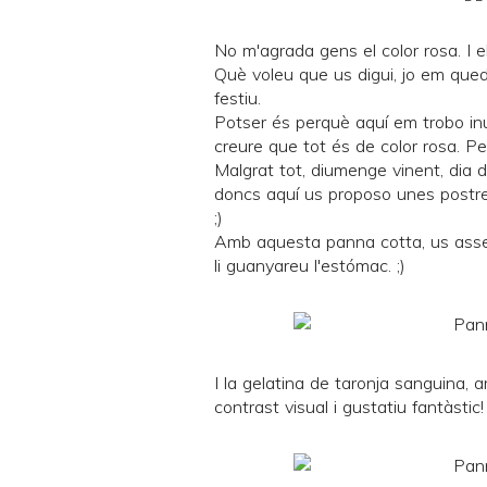
No m'agrada gens el color rosa. I e
Què voleu que us digui, jo em quedo
festiu.
Potser és perquè aquí em trobo i
creure que tot és de color rosa. Pe
Malgrat tot, diumenge vinent, dia d
doncs aquí us proposo unes postres o
;)
Amb aquesta panna cotta, us assegu
li guanyareu l'estómac. ;)
I la gelatina de taronja sanguina, 
contrast visual i gustatiu fantàstic! 