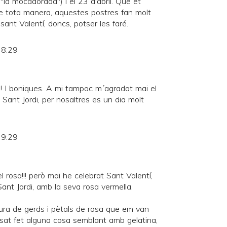
"la mocadorada") i el 23 d'abril. Què et
De tota manera, aquestes postres fan molt
 sant Valentí, doncs, potser les faré.
 8:29
! I boniques. A mi tampoc m´agradat mai el
Sant Jordi, per nosaltres es un dia molt
 9:29
l rosa!!! però mai he celebrat Sant Valentí,
ant Jordi, amb la seva rosa vermella.
ura de gerds i pètals de rosa que em van
nsat fet alguna cosa semblant amb gelatina,