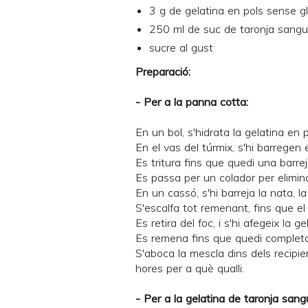
3 g de gelatina en pols sense g
250 ml de suc de taronja sangu
sucre al gust
Preparació:
- Per a la panna cotta:
En un bol, s'hidrata la gelatina en
En el vas del túrmix, s'hi barregen e
Es tritura fins que quedi una barrej
Es passa per un colador per elimin
En un cassó, s'hi barreja la nata, la l
S'escalfa tot remenant, fins que el s
Es retira del foc, i s'hi afegeix la g
Es remena fins que quedi completa
S'aboca la mescla dins dels recipi
hores per a què qualli.
- Per a la gelatina de taronja sang