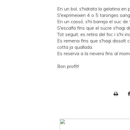
En un bol, s'hidrata la gelatina en
S'exprimeixen 4 o 5 taronges sang
En un cassó, s'hi barreja el suc de
S'escalfa fins que el sucre s'hagi di
Tot seguit, es retira del foc i s'hi i
Es remena fins que s'hagi dissolt
cotta ja quallada.
Es reserva a la nevera fins al mome
Bon profit!
P
r
i
n
t