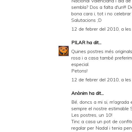
Nacional Valenciana i dia de 
sembla? Dos a falta d'un!!! 
bona cara i, tot i no celebrar
Salutacions ;D
12 de febrer del 2010, a les
PILAR
ha dit...
Quines postres més originals
rosa i a casa també preferim 
especial.
Petons!
12 de febrer del 2010, a les
Anònim ha dit...
Bé, doncs a mi si, m'agrada e
sempre el nostre estimable S
Les postres, un 10!
Tinc a casa un pot de confit
regalar per Nadal i tenia pe