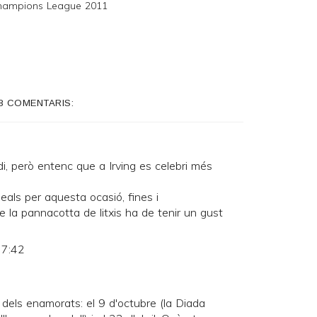
Champions League 2011
8 COMENTARIS:
di, però entenc que a Irving es celebri més
als per aquesta ocasió, fines i
e la pannacotta de litxis ha de tenir un gust
 7:42
dels enamorats: el 9 d'octubre (la Diada