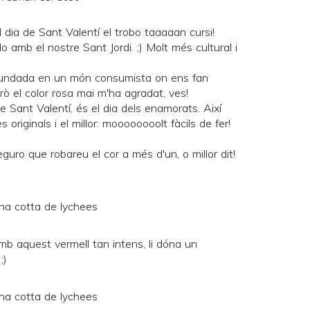
l dia de Sant Valentí el trobo taaaaan cursi!
 amb el nostre Sant Jordi. ;) Molt més cultural i
nundada en un món consumista on ens fan
rò el color rosa mai m'ha agradat, ves!
e Sant Valentí, és el dia dels enamorats. Així
riginals i el millor: moooooooolt fàcils de fer!
ro que robareu el cor a més d'un, o millor dit!
amb aquest vermell tan intens, li dóna un
;)