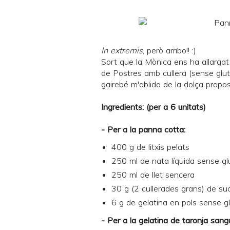
In extremis
, però arribo!! :)
Sort que la Mònica ens ha allargat 
de
Postres amb cullera
(sense glut
gairebé m'oblido de la dolça propo
Ingredients: (per a 6 unitats)
- Per a la panna cotta:
400 g de
litxis
pelats
250 ml de nata líquida sense gl
250 ml de llet sencera
30 g (2 cullerades grans) de su
6 g de gelatina en pols sense g
- Per a la gelatina de taronja sang