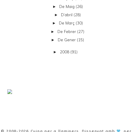
De Maig
(26)
►
D’abril
(28)
►
De Març
(30)
►
De Febrer
(27)
►
De Gener
(15)
►
2008
(91)
►
© 2008-2026
Cuina per a llaminers
. Dissenyat amb
per