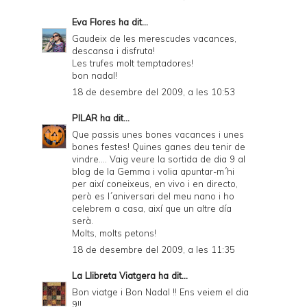
Eva Flores
ha dit...
Gaudeix de les merescudes vacances,
descansa i disfruta!
Les trufes molt temptadores!
bon nadal!
18 de desembre del 2009, a les 10:53
PILAR
ha dit...
Que passis unes bones vacances i unes
bones festes! Quines ganes deu tenir de
vindre.... Vaig veure la sortida de dia 9 al
blog de la Gemma i volia apuntar-m´hi
per així coneixeus, en vivo i en directo,
però es l´aniversari del meu nano i ho
celebrem a casa, així que un altre día
serà.
Molts, molts petons!
18 de desembre del 2009, a les 11:35
La Llibreta Viatgera
ha dit...
Bon viatge i Bon Nadal !! Ens veiem el dia
9!!