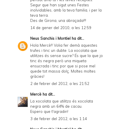
Segur que han sigut unes Festes
inolvidables, amb la teva familia, i per la
teva terra.
Des de Girona, una abraçada!!!
14 de gener del 2010, a les 12:59
Neus Sanchis i Montiel
ha dit...
Hola Mercè!! Volia fer demà aquestes
trufes i tinc un dubte. La xocolata que
utilitzes és sense sucre? És que la que jo
tinc és negra però una miqueta
ensucrada i tinc por que si pose mel
quede tot massa dolç. Moltes moltes
gràcies!
2 de febrer del 2012, a les 21:52
Mercè
ha dit...
La xocolata que utilitzo és xocolata
negra amb un 64% de cacau.
Espero que t'agradin!
3 de febrer del 2012, a les 1:14