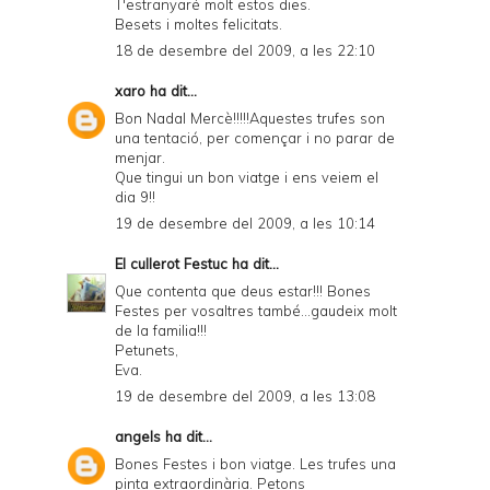
T'estranyaré molt estos dies.
Besets i moltes felicitats.
18 de desembre del 2009, a les 22:10
xaro
ha dit...
Bon Nadal Mercè!!!!!Aquestes trufes son
una tentació, per començar i no parar de
menjar.
Que tingui un bon viatge i ens veiem el
dia 9!!
19 de desembre del 2009, a les 10:14
El cullerot Festuc
ha dit...
Que contenta que deus estar!!! Bones
Festes per vosaltres també...gaudeix molt
de la familia!!!
Petunets,
Eva.
19 de desembre del 2009, a les 13:08
angels
ha dit...
Bones Festes i bon viatge. Les trufes una
pinta extraordinària. Petons