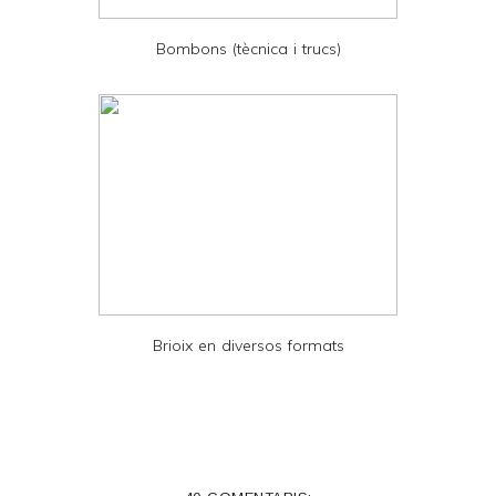
D
Bombons (tècnica i trucs)
F
Brioix en diversos formats