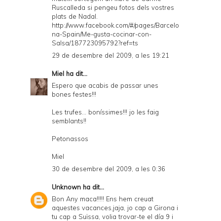
Ruscalleda si pengeu fotos dels vostres
plats de Nadal.
http://www.facebook.com/#/pages/Barcelo
na-Spain/Me-gusta-cocinar-con-
Salsa/187723095792?ref=ts
29 de desembre del 2009, a les 19:21
Miel
ha dit...
Espero que acabis de passar unes
bones festes!!!
Les trufes... boníssimes!!! jo les faig
semblants!!
Petonassos
Miel
30 de desembre del 2009, a les 0:36
Unknown
ha dit...
Bon Any maca!!!!! Ens hem creuat
aquestes vacances,jaja, jo cap a Girona i
tu cap a Suïssa, volia trovar-te el día 9 i