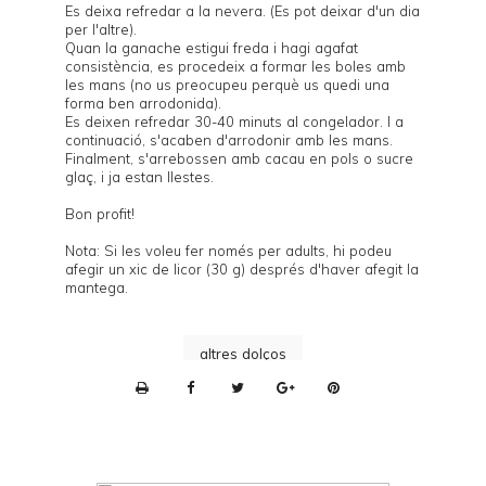
Es deixa refredar a la nevera. (Es pot deixar d'un dia
per l'altre).
Quan la ganache estigui freda i hagi agafat
consistència, es procedeix a formar les boles amb
les mans (no us preocupeu perquè us quedi una
forma ben arrodonida).
Es deixen refredar 30-40 minuts al congelador. I a
continuació, s'acaben d'arrodonir amb les mans.
Finalment, s'arrebossen amb cacau en pols o sucre
glaç, i ja estan llestes.
Bon profit!
Nota: Si les voleu fer només per adults, hi podeu
afegir un xic de licor (30 g) després d'haver afegit la
mantega.
altres dolços
P
r
i
n