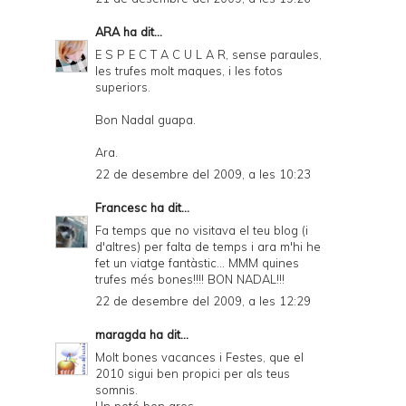
ARA
ha dit...
E S P E C T A C U L A R, sense paraules,
les trufes molt maques, i les fotos
superiors.
Bon Nadal guapa.
Ara.
22 de desembre del 2009, a les 10:23
Francesc
ha dit...
Fa temps que no visitava el teu blog (i
d'altres) per falta de temps i ara m'hi he
fet un viatge fantàstic... MMM quines
trufes més bones!!!! BON NADAL!!!
22 de desembre del 2009, a les 12:29
maragda
ha dit...
Molt bones vacances i Festes, que el
2010 sigui ben propici per als teus
somnis.
Un petó ben gros