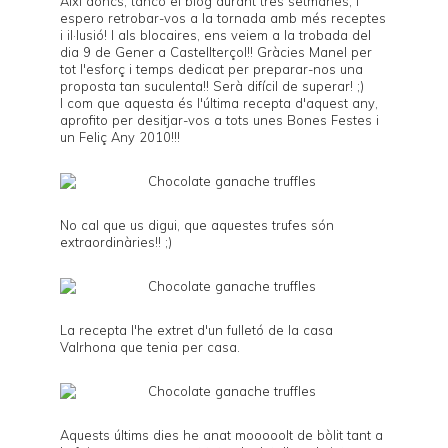
Així doncs, tanco el blog durant tres setmanes, i
espero retrobar-vos a la tornada amb més receptes
i il·lusió! I als blocaires, ens veiem a la
trobada
del
dia 9 de Gener a Castellterçol!! Gràcies Manel per
tot l'esforç i temps dedicat per preparar-nos una
proposta tan suculenta!! Serà difícil de superar! ;)
I com que aquesta és l'última recepta d'aquest any,
aprofito per desitjar-vos a tots unes Bones Festes i
un Feliç Any 2010!!!
No cal que us digui, que aquestes trufes són
extraordinàries!! ;)
La recepta l'he extret d'un fulletó de la casa
Valrhona
que tenia per casa.
Aquests últims dies he anat mooooolt de bòlit tant a