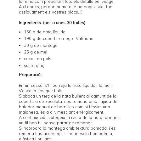
la feina com preparant tots els detalls pel viatge.
Així doncs, perdoneu-me que no hagi visitat tan
assíduament els vostres blocs. ;)
Ingredients: (per a unes 30 trufes)
150 g de nata líquida
190 g de cobertura negra Valrhona
30 g de mantega
25 g de mel
cacau en pols
sucre glaç
Preparació:
En un cassó, s'hi barreja la nata líquida i la mel i
s'escalfa fins que bulli.
S'aboca un terç de la nata bullent al damunt de la
cobertura de xocolata, i es remena amb l'ajuda del
batedor manual de barnilles com si féssim una
maionesa, és a dir, mesclant enèrgicament.
A continuació, s'afegeix la resta de la nata formant
un fil ben fi i sense parar de remenar.
S'incorpora la mantega amb textura pomada, i es
remena fins aconseguir una mescla homogènia,
elàstica i brillant.