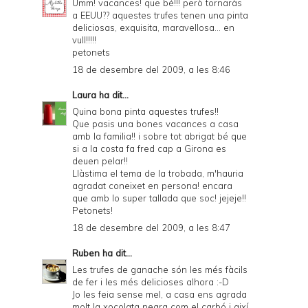
Umm! vacances! que bé!!! però tornaràs
a EEUU?? aquestes trufes tenen una pinta
deliciosas, exquisita, maravellosa... en
vull!!!!!
petonets
18 de desembre del 2009, a les 8:46
Laura
ha dit...
Quina bona pinta aquestes trufes!!
Que pasis una bones vacances a casa
amb la familia!! i sobre tot abrigat bé que
si a la costa fa fred cap a Girona es
deuen pelar!!
Llàstima el tema de la trobada, m'hauria
agradat coneixet en persona! encara
que amb lo super tallada que soc! jejeje!!
Petonets!
18 de desembre del 2009, a les 8:47
Ruben
ha dit...
Les trufes de ganache són les més fàcils
de fer i les més delicioses alhora :-D
Jo les feia sense mel, a casa ens agrada
molt la xocolata negra com el carbó i així