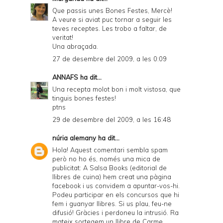
Que passis unes Bones Festes, Mercè!
A veure si aviat puc tornar a seguir les
teves receptes. Les trobo a faltar, de
veritat!
Una abraçada.
27 de desembre del 2009, a les 0:09
ANNAFS
ha dit...
Una recepta molot bon i molt vistosa, que
tinguis bones festes!
ptns
29 de desembre del 2009, a les 16:48
núria alemany
ha dit...
Hola! Aquest comentari sembla spam
però no ho és, només una mica de
publicitat: A Salsa Books (editorial de
llibres de cuina) hem creat una pàgina
facebook i us convidem a apuntar-vos-hi.
Podeu participar en els concursos que hi
fem i guanyar llibres. Si us plau, feu-ne
difusió! Gràcies i perdoneu la intrusió. Ra
mateix sortegem un llibre de Carme