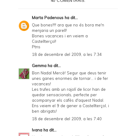
40 COMENTARIS:
Marta Padenous
ha dit...
Que bones!!!! ara que no és bora me'n
menjaria un parell!
Bones vacances i en veiem a
Castellterçol!
Ptns
18 de desembre del 2009, a les 7:34
Gemma
ha dit...
Bon Nadal Mercè! Segur que deus tenir
unes ganes enormes de tornar... i de fer
vacances!
Les trufes amb un rajolí de licor han de
quedar sensacionals, perfecte per
acompanyar els cafès d'aquest Nadal.
Ens veiem el 9 de gener a Castellterçol, i
ben abrigats!
18 de desembre del 2009, a les 7:40
Ivana
ha dit...