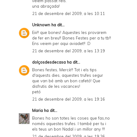
veiem passat reis.
una abraçada!
21 de desembre del 2009, a les 10:11
Unknown
ha dit...
Eiii!! que bones! Aquestes les provarem
de fer en breu!! Bones Festes per a tu tb!!
Ens veiem per aqui aviadet!! :D
21 de desembre del 2009, a les 13:19
dolçosdesdecasa
ha dit...
Bones festes, Mercè!! Tot i els tips
d'aquests dies, aquestes trufes segur
que van bé amb un bon cafetó! Que
disfrutis de les vacances!
petó
21 de desembre del 2009, a les 19:16
Maria
ha dit...
Bones ho son totes les coses que fas,no
només aquestes trufes. I també per tu i
els teus un bon Nadal i un millor any !!!
21 de desembre del 2009, a les 19:26