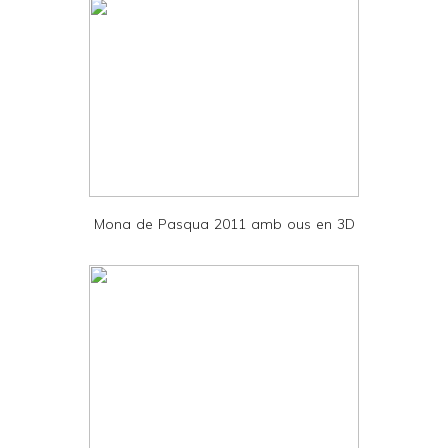
t
e
r
F
r
i
e
Mona de Pasqua 2011 amb ous en 3D
n
d
l
y
a
n
d
P