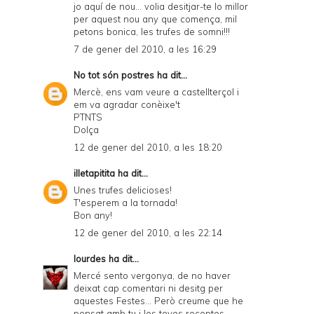
jo aquí de nou... volia desitjar-te lo millor
per aquest nou any que comença, mil
petons bonica, les trufes de somni!!!
7 de gener del 2010, a les 16:29
No tot són postres
ha dit...
Mercè, ens vam veure a castellterçol i
em va agradar conèixe't
PTNTS
Dolça
12 de gener del 2010, a les 18:20
illetapitita
ha dit...
Unes trufes delicioses!
T'esperem a la tornada!
Bon any!
12 de gener del 2010, a les 22:14
lourdes
ha dit...
Mercé sento vergonya, de no haver
deixat cap comentari ni desitg per
aquestes Festes... Però creume que he
pensat amb tu i les teves receptes.