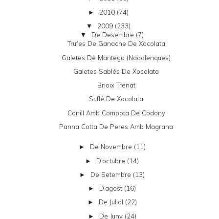
2010
(74)
►
2009
(233)
▼
De Desembre
(7)
▼
Trufes De Ganache De Xocolata
Galetes De Mantega (nadalenques)
Galetes Sablés De Xocolata
Brioix Trenat
Suflé De Xocolata
Conill Amb Compota De Codony
Panna Cotta De Peres Amb Magrana
De Novembre
(11)
►
D’octubre
(14)
►
De Setembre
(13)
►
D’agost
(16)
►
De Juliol
(22)
►
De Juny
(24)
►