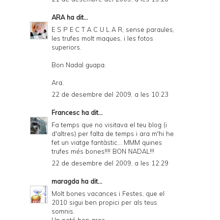
ARA
ha dit...
E S P E C T A C U L A R, sense paraules,
les trufes molt maques, i les fotos
superiors.
Bon Nadal guapa.
Ara.
22 de desembre del 2009, a les 10:23
Francesc
ha dit...
Fa temps que no visitava el teu blog (i
d'altres) per falta de temps i ara m'hi he
fet un viatge fantàstic... MMM quines
trufes més bones!!!! BON NADAL!!!
22 de desembre del 2009, a les 12:29
maragda
ha dit...
Molt bones vacances i Festes, que el
2010 sigui ben propici per als teus
somnis.
Un petó ben gros