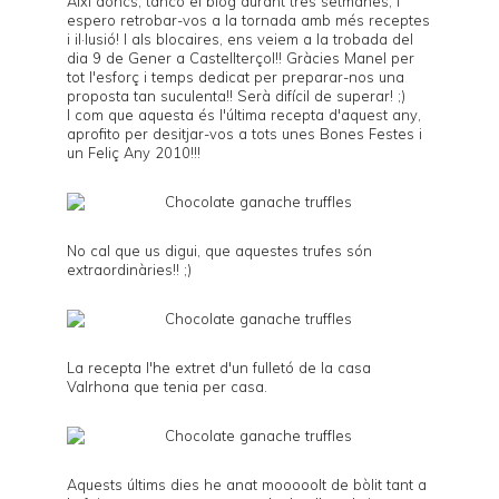
Així doncs, tanco el blog durant tres setmanes, i
espero retrobar-vos a la tornada amb més receptes
i il·lusió! I als blocaires, ens veiem a la
trobada
del
dia 9 de Gener a Castellterçol!! Gràcies Manel per
tot l'esforç i temps dedicat per preparar-nos una
proposta tan suculenta!! Serà difícil de superar! ;)
I com que aquesta és l'última recepta d'aquest any,
aprofito per desitjar-vos a tots unes Bones Festes i
un Feliç Any 2010!!!
No cal que us digui, que aquestes trufes són
extraordinàries!! ;)
La recepta l'he extret d'un fulletó de la casa
Valrhona
que tenia per casa.
Aquests últims dies he anat mooooolt de bòlit tant a