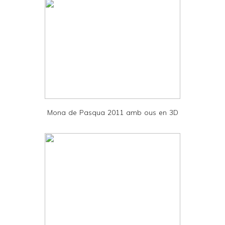
t
e
r
F
r
i
e
Mona de Pasqua 2011 amb ous en 3D
n
d
l
y
a
n
d
P