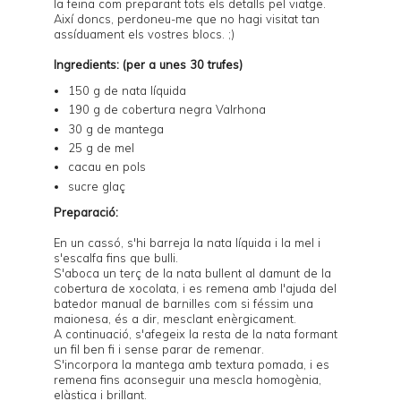
la feina com preparant tots els detalls pel viatge.
Així doncs, perdoneu-me que no hagi visitat tan
assíduament els vostres blocs. ;)
Ingredients: (per a unes 30 trufes)
150 g de nata líquida
190 g de cobertura negra Valrhona
30 g de mantega
25 g de mel
cacau en pols
sucre glaç
Preparació:
En un cassó, s'hi barreja la nata líquida i la mel i
s'escalfa fins que bulli.
S'aboca un terç de la nata bullent al damunt de la
cobertura de xocolata, i es remena amb l'ajuda del
batedor manual de barnilles com si féssim una
maionesa, és a dir, mesclant enèrgicament.
A continuació, s'afegeix la resta de la nata formant
un fil ben fi i sense parar de remenar.
S'incorpora la mantega amb textura pomada, i es
remena fins aconseguir una mescla homogènia,
elàstica i brillant.