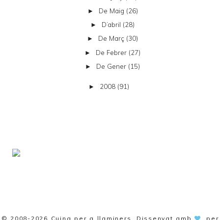
De Maig
(26)
►
D’abril
(28)
►
De Març
(30)
►
De Febrer
(27)
►
De Gener
(15)
►
2008
(91)
►
© 2008-2026
Cuina per a llaminers
. Dissenyat amb
per