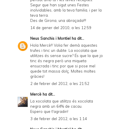
Segur que han sigut unes Festes
inolvidables, amb la teva familia, i per la
teva terra.
Des de Girona, una abraçada!!!
14 de gener del 2010, a les 12:59
Neus Sanchis i Montiel
ha dit...
Hola Mercè!! Volia fer demà aquestes
trufes i tinc un dubte. La xocolata que
utilitzes és sense sucre? És que la que jo
tinc és negra però una miqueta
ensucrada i tinc por que si pose mel
quede tot massa dolç. Moltes moltes
gràcies!
2 de febrer del 2012, a les 21:52
Mercè
ha dit...
La xocolata que utilitzo és xocolata
negra amb un 64% de cacau.
Espero que t'agradin!
3 de febrer del 2012, a les 1:14