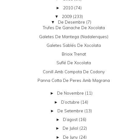
2010
(74)
►
2009
(233)
▼
De Desembre
(7)
▼
Trufes De Ganache De Xocolata
Galetes De Mantega (nadalenques)
Galetes Sablés De Xocolata
Brioix Trenat
Suflé De Xocolata
Conill Amb Compota De Codony
Panna Cotta De Peres Amb Magrana
De Novembre
(11)
►
D’octubre
(14)
►
De Setembre
(13)
►
D’agost
(16)
►
De Juliol
(22)
►
De Juny
(24)
►