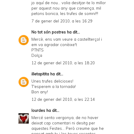
jo aquí de nou... volia desitjar-te lo millor
per aquest nou any que comença, mil
petons bonica, les trufes de somni!!!
7 de gener del 2010, a les 16:29
No tot són postres
ha dit...
Mercè, ens vam veure a castellterçol i
em va agradar conèixe't
PTNTS
Dolça
12 de gener del 2010, a les 18:20
illetapitita
ha dit...
Unes trufes delicioses!
T'esperem a la tornada!
Bon any!
12 de gener del 2010, a les 22:14
lourdes
ha dit...
Mercé sento vergonya, de no haver
deixat cap comentari ni desitg per
aquestes Festes... Però creume que he
pensat amb tu i les teves receptes.