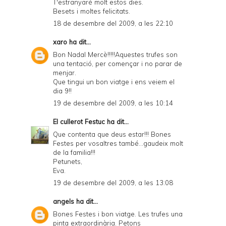
T'estranyaré molt estos dies.
Besets i moltes felicitats.
18 de desembre del 2009, a les 22:10
xaro
ha dit...
Bon Nadal Mercè!!!!!Aquestes trufes son
una tentació, per començar i no parar de
menjar.
Que tingui un bon viatge i ens veiem el
dia 9!!
19 de desembre del 2009, a les 10:14
El cullerot Festuc
ha dit...
Que contenta que deus estar!!! Bones
Festes per vosaltres també...gaudeix molt
de la familia!!!
Petunets,
Eva.
19 de desembre del 2009, a les 13:08
angels
ha dit...
Bones Festes i bon viatge. Les trufes una
pinta extraordinària. Petons