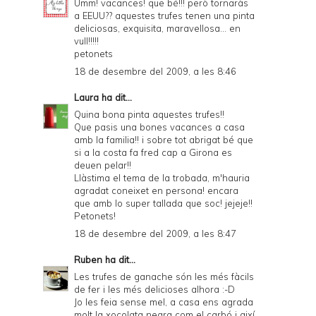
Umm! vacances! que bé!!! però tornaràs
a EEUU?? aquestes trufes tenen una pinta
deliciosas, exquisita, maravellosa... en
vull!!!!!
petonets
18 de desembre del 2009, a les 8:46
Laura
ha dit...
Quina bona pinta aquestes trufes!!
Que pasis una bones vacances a casa
amb la familia!! i sobre tot abrigat bé que
si a la costa fa fred cap a Girona es
deuen pelar!!
Llàstima el tema de la trobada, m'hauria
agradat coneixet en persona! encara
que amb lo super tallada que soc! jejeje!!
Petonets!
18 de desembre del 2009, a les 8:47
Ruben
ha dit...
Les trufes de ganache són les més fàcils
de fer i les més delicioses alhora :-D
Jo les feia sense mel, a casa ens agrada
molt la xocolata negra com el carbó i així