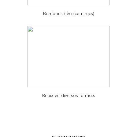
D
Bombons (tècnica i trucs)
F
Brioix en diversos formats