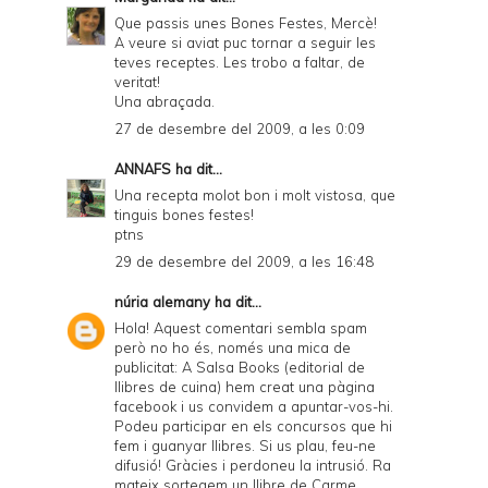
Que passis unes Bones Festes, Mercè!
A veure si aviat puc tornar a seguir les
teves receptes. Les trobo a faltar, de
veritat!
Una abraçada.
27 de desembre del 2009, a les 0:09
ANNAFS
ha dit...
Una recepta molot bon i molt vistosa, que
tinguis bones festes!
ptns
29 de desembre del 2009, a les 16:48
núria alemany
ha dit...
Hola! Aquest comentari sembla spam
però no ho és, només una mica de
publicitat: A Salsa Books (editorial de
llibres de cuina) hem creat una pàgina
facebook i us convidem a apuntar-vos-hi.
Podeu participar en els concursos que hi
fem i guanyar llibres. Si us plau, feu-ne
difusió! Gràcies i perdoneu la intrusió. Ra
mateix sortegem un llibre de Carme