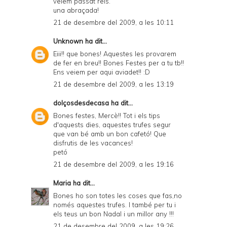
veiem passat reis.
una abraçada!
21 de desembre del 2009, a les 10:11
Unknown
ha dit...
Eiii!! que bones! Aquestes les provarem
de fer en breu!! Bones Festes per a tu tb!!
Ens veiem per aqui aviadet!! :D
21 de desembre del 2009, a les 13:19
dolçosdesdecasa
ha dit...
Bones festes, Mercè!! Tot i els tips
d'aquests dies, aquestes trufes segur
que van bé amb un bon cafetó! Que
disfrutis de les vacances!
petó
21 de desembre del 2009, a les 19:16
Maria
ha dit...
Bones ho son totes les coses que fas,no
només aquestes trufes. I també per tu i
els teus un bon Nadal i un millor any !!!
21 de desembre del 2009, a les 19:26