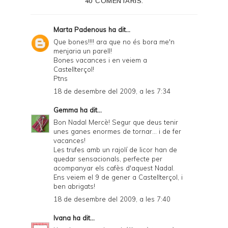
40 COMENTARIS:
Marta Padenous
ha dit...
Que bones!!!! ara que no és bora me'n
menjaria un parell!
Bones vacances i en veiem a
Castellterçol!
Ptns
18 de desembre del 2009, a les 7:34
Gemma
ha dit...
Bon Nadal Mercè! Segur que deus tenir
unes ganes enormes de tornar... i de fer
vacances!
Les trufes amb un rajolí de licor han de
quedar sensacionals, perfecte per
acompanyar els cafès d'aquest Nadal.
Ens veiem el 9 de gener a Castellterçol, i
ben abrigats!
18 de desembre del 2009, a les 7:40
Ivana
ha dit...