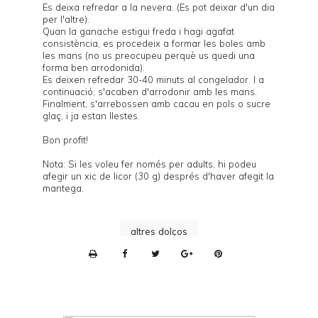
Es deixa refredar a la nevera. (Es pot deixar d'un dia
per l'altre).
Quan la ganache estigui freda i hagi agafat
consistència, es procedeix a formar les boles amb
les mans (no us preocupeu perquè us quedi una
forma ben arrodonida).
Es deixen refredar 30-40 minuts al congelador. I a
continuació, s'acaben d'arrodonir amb les mans.
Finalment, s'arrebossen amb cacau en pols o sucre
glaç, i ja estan llestes.
Bon profit!
Nota: Si les voleu fer només per adults, hi podeu
afegir un xic de licor (30 g) després d'haver afegit la
mantega.
altres dolços
P
r
i
n