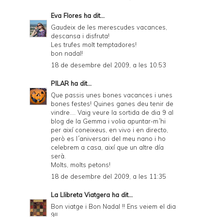
Eva Flores
ha dit...
Gaudeix de les merescudes vacances,
descansa i disfruta!
Les trufes molt temptadores!
bon nadal!
18 de desembre del 2009, a les 10:53
PILAR
ha dit...
Que passis unes bones vacances i unes
bones festes! Quines ganes deu tenir de
vindre.... Vaig veure la sortida de dia 9 al
blog de la Gemma i volia apuntar-m´hi
per així coneixeus, en vivo i en directo,
però es l´aniversari del meu nano i ho
celebrem a casa, així que un altre día
serà.
Molts, molts petons!
18 de desembre del 2009, a les 11:35
La Llibreta Viatgera
ha dit...
Bon viatge i Bon Nadal !! Ens veiem el dia
9!!