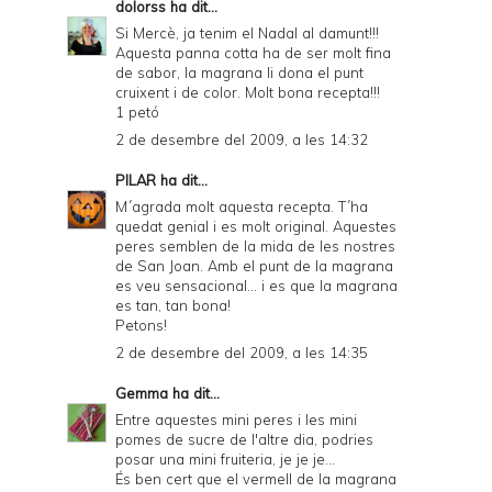
dolorss
ha dit...
Si Mercè, ja tenim el Nadal al damunt!!!
Aquesta panna cotta ha de ser molt fina
de sabor, la magrana li dona el punt
cruixent i de color. Molt bona recepta!!!
1 petó
2 de desembre del 2009, a les 14:32
PILAR
ha dit...
M´agrada molt aquesta recepta. T´ha
quedat genial i es molt original. Aquestes
peres semblen de la mida de les nostres
de San Joan. Amb el punt de la magrana
es veu sensacional... i es que la magrana
es tan, tan bona!
Petons!
2 de desembre del 2009, a les 14:35
Gemma
ha dit...
Entre aquestes mini peres i les mini
pomes de sucre de l'altre dia, podries
posar una mini fruiteria, je je je...
És ben cert que el vermell de la magrana