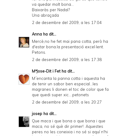
va quedar molt bona...
Baixaràs per Nadal?
Una abraçada
2 de desembre del 2009, a les 17:04
Anna
ha dit...
Mercè,no he fet mai pana cotta, però ha
d'estar bona.la presentació excel·lent.
Petons.
2 de desembre del 2009, a les 17:38
MªJose-Dit i Fet
ha dit...
M´encanta la panna cotta i aquesta ha
de tenir un sabor ben especial...les
magranes li donen el toc de color que fa
que quedi super xic....petonets
2 de desembre del 2009, a les 20:27
josep
ha dit...
Que maca i que bona o que bona i que
maca, no sé què dir primer!. Aquestes
peres no les coneixia i no sé si aquí n'hi