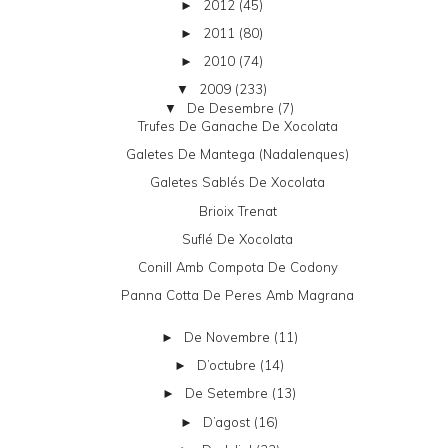
2012
(45)
►
2011
(80)
►
2010
(74)
►
2009
(233)
▼
De Desembre
(7)
▼
Trufes De Ganache De Xocolata
Galetes De Mantega (nadalenques)
Galetes Sablés De Xocolata
Brioix Trenat
Suflé De Xocolata
Conill Amb Compota De Codony
Panna Cotta De Peres Amb Magrana
De Novembre
(11)
►
D’octubre
(14)
►
De Setembre
(13)
►
D’agost
(16)
►