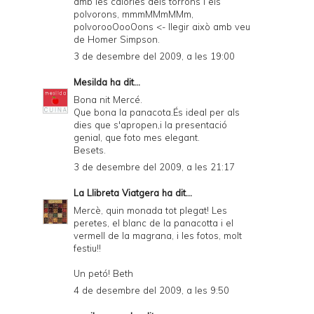
amb les calories dels torrons i els
polvorons, mmmMMmMMm,
polvorooOooOons <- llegir això amb veu
de Homer Simpson.
3 de desembre del 2009, a les 19:00
Mesilda
ha dit...
Bona nit Mercé.
Que bona la panacota.És ideal per als
dies que s'apropen,i la presentació
genial, que foto mes elegant.
Besets.
3 de desembre del 2009, a les 21:17
La Llibreta Viatgera
ha dit...
Mercè, quin monada tot plegat! Les
peretes, el blanc de la panacotta i el
vermell de la magrana, i les fotos, molt
festiu!!
Un petó! Beth
4 de desembre del 2009, a les 9:50