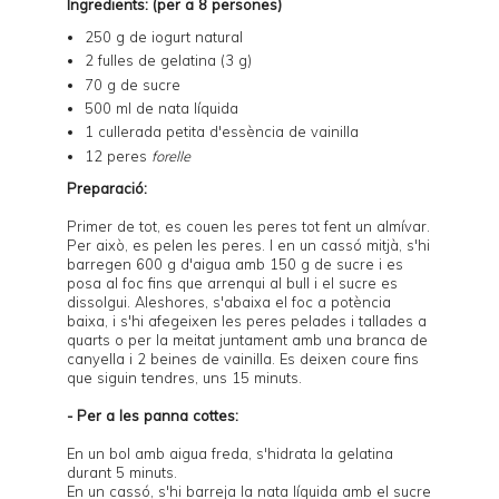
Ingredients: (per a 8 persones)
250 g de
iogurt natural
2 fulles de gelatina (3 g)
70 g de sucre
500 ml de nata líquida
1 cullerada petita d'essència de vainilla
12 peres
forelle
Preparació:
Primer de tot, es couen les peres tot fent un almívar.
Per això, es pelen les peres. I en un cassó mitjà, s'hi
barregen 600 g d'aigua amb 150 g de sucre i es
posa al foc fins que arrenqui al bull i el sucre es
dissolgui. Aleshores, s'abaixa el foc a potència
baixa, i s'hi afegeixen les peres pelades i tallades a
quarts o per la meitat juntament amb una branca de
canyella i 2 beines de vainilla. Es deixen coure fins
que siguin tendres, uns 15 minuts.
- Per a les panna cottes:
En un bol amb aigua freda, s'hidrata la gelatina
durant 5 minuts.
En un cassó, s'hi barreja la nata líquida amb el sucre