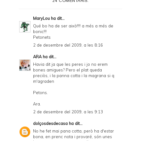
24 COMENTARIS:
MaryLou
ha dit...
Qué bo ha de ser això!!!! a més a més de
bonic!!!
Petonets
2 de desembre del 2009, a les 8:16
ARA
ha dit...
Havia dit ja que les peres i jo no erem
bones amigues? Pero el plat queda
preciòs, i la panna cotta i la magrana si q
m'agraden
Petons.
Ara.
2 de desembre del 2009, a les 9:13
dolçosdesdecasa
ha dit...
No he fet mai pana cotta, però ha d'estar
bona, en prenc nota i provaré, són unes