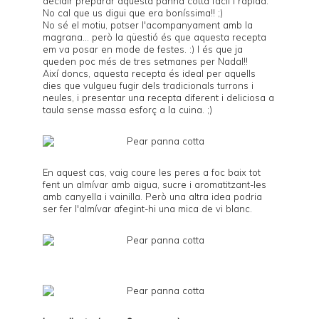
decidir preparar aquesta panna cotta fàcil i ràpida.
No cal que us digui que era boníssima!! ;)
No sé el motiu, potser l'acompanyament amb la
magrana... però la qüestió és que aquesta recepta
em va posar en mode de festes. :) I és que ja
queden poc més de tres setmanes per Nadal!!
Així doncs, aquesta recepta és ideal per aquells
dies que vulgueu fugir dels tradicionals turrons i
neules, i presentar una recepta diferent i deliciosa a
taula sense massa esforç a la cuina. ;)
En aquest cas, vaig coure les peres a foc baix tot
fent un almívar amb aigua, sucre i aromatitzant-les
amb canyella i vainilla. Però una altra idea podria
ser fer l'almívar afegint-hi una mica de vi blanc.