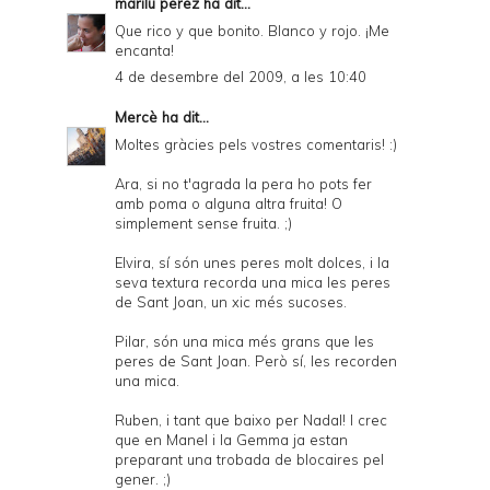
marilu perez
ha dit...
Que rico y que bonito. Blanco y rojo. ¡Me
encanta!
4 de desembre del 2009, a les 10:40
Mercè
ha dit...
Moltes gràcies pels vostres comentaris! :)
Ara, si no t'agrada la pera ho pots fer
amb poma o alguna altra fruita! O
simplement sense fruita. ;)
Elvira, sí són unes peres molt dolces, i la
seva textura recorda una mica les peres
de Sant Joan, un xic més sucoses.
Pilar, són una mica més grans que les
peres de Sant Joan. Però sí, les recorden
una mica.
Ruben, i tant que baixo per Nadal! I crec
que en Manel i la Gemma ja estan
preparant una trobada de blocaires pel
gener. ;)