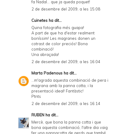
fa Nadal... que ja queda poquet!
2 de desembre del 2009, a les 15:08
Cuinetes
ha dit...
Quina fotografia més guapa!
A part de que ha d'estar realment
boníssim! Les magranes donen un
cotrast de color preciós! Bona
combinació!
Una abraçada!
2 de desembre del 2009, a les 16:04
Marta Padenous
ha dit...
...m'agrada aquesta combinació de pera i
magrana amb la panna cotta, i la
presentació ideal! Fantàstic!
Ptnts
2 de desembre del 2009, a les 16:14
RUBEN
ha dit...
Mercè, que bona la panna cotta i que
bona aquesta combinació, l'altre dia vaig
fer una pannacotta de gerds que també