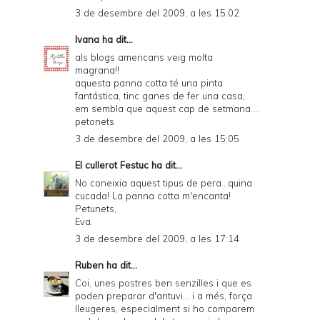
3 de desembre del 2009, a les 15:02
Ivana
ha dit...
als blogs americans veig molta
magrana!!
aquesta panna cotta té una pinta
fantástica, tinc ganes de fer una casa,
em sembla que aquest cap de setmana....
petonets
3 de desembre del 2009, a les 15:05
El cullerot Festuc
ha dit...
No coneixia aquest tipus de pera...quina
cucada! La panna cotta m'encanta!
Petunets,
Eva.
3 de desembre del 2009, a les 17:14
Ruben
ha dit...
Coi, unes postres ben senzilles i que es
poden preparar d'antuvi... i a més, força
lleugeres, especialment si ho comparem