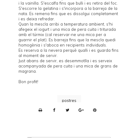
i la vainilla. S'escalfa fins que bulli i es retira del foc.
S'escorre la gelatina i s'incorpora a la barreja de la
nata. Es remena fins que es dissolgui completament
i es deixa refredar.
Quan la mescla arribi a temperatura ambient, s'hi
afegeix el iogurt i una mica de pera cuita i triturada
amb el túrmix (cal reservar-ne una mica per a
guarnir el plat). Es barreja fins que la mescla quedi
homogènia i s'aboca en recipients individuals.
Es reserva a la nevera perquè qualli i es guarda fins
al moment de servir.
Just abans de servir, es desemmotlla i es serveix
acompanyada de pera cuita i una mica de grans de
magrana.
Bon profit!
postres
P
r
i
n