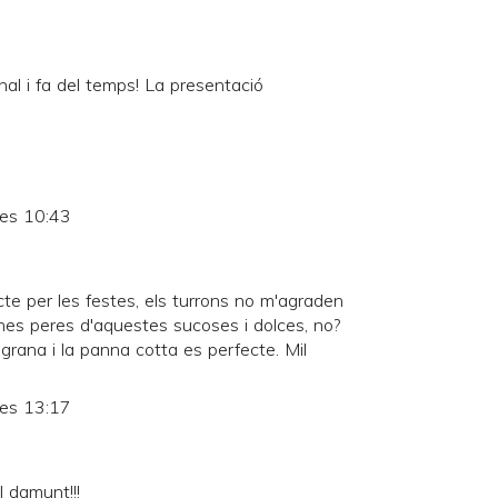
al i fa del temps! La presentació
les 10:43
cte per les festes, els turrons no m'agraden
unes peres d'aquestes sucoses i dolces, no?
grana i la panna cotta es perfecte. Mil
les 13:17
l damunt!!!