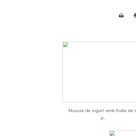
P
r
i
n
t
e
r
F
r
i
e
Mousse de iogurt amb fruita de 
n
p...
d
l