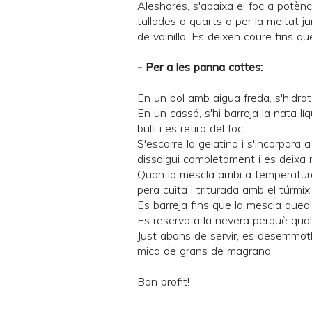
Aleshores, s'abaixa el foc a potènci
tallades a quarts o per la meitat 
de vainilla. Es deixen coure fins q
- Per a les panna cottes:
En un bol amb aigua freda, s'hidrat
En un cassó, s'hi barreja la nata líq
bulli i es retira del foc.
S'escorre la gelatina i s'incorpora 
dissolgui completament i es deixa r
Quan la mescla arribi a temperatura
pera cuita i triturada amb el túrmix
Es barreja fins que la mescla quedi
Es reserva a la nevera perquè quall
Just abans de servir, es desemmotl
mica de grans de magrana.
Bon profit!