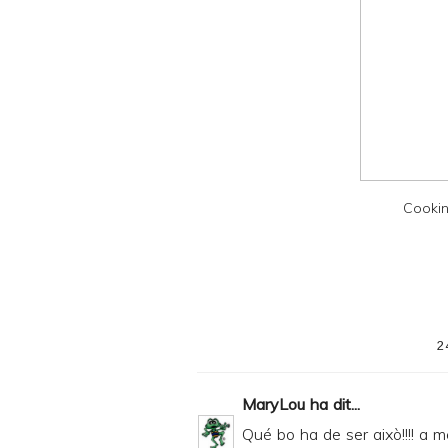
y
a
n
d
P
D
F
Cookin
2
MaryLou
ha dit...
Qué bo ha de ser això!!!! a m