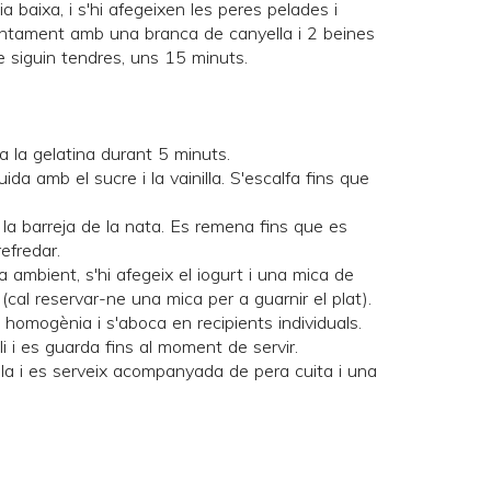
a baixa, i s'hi afegeixen les peres pelades i
juntament amb una branca de canyella i 2 beines
ue siguin tendres, uns 15 minuts.
a la gelatina durant 5 minuts.
uida amb el sucre i la vainilla. S'escalfa fins que
a la barreja de la nata. Es remena fins que es
efredar.
 ambient, s'hi afegeix el iogurt i una mica de
 (cal reservar-ne una mica per a guarnir el plat).
 homogènia i s'aboca en recipients individuals.
i i es guarda fins al moment de servir.
la i es serveix acompanyada de pera cuita i una