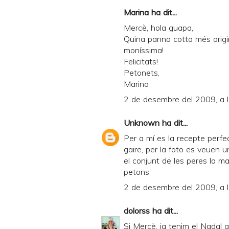
Marina
ha dit...
Mercè, hola guapa,
Quina panna cotta més origin
moníssima!
Felicitats!
Petonets,
Marina
2 de desembre del 2009, a 
Unknown
ha dit...
Per a mí es la recepte perfe
gaire, per la foto es veuen 
el conjunt de les peres la ma
petons
2 de desembre del 2009, a 
dolorss
ha dit...
Si Mercè, ja tenim el Nadal a