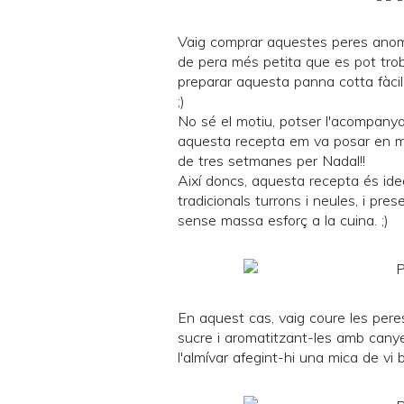
Vaig comprar aquestes peres an
de pera més petita que es pot troba
preparar aquesta panna cotta fàcil 
;)
No sé el motiu, potser l'acompany
aquesta recepta em va posar en mo
de tres setmanes per Nadal!!
Així doncs, aquesta recepta és idea
tradicionals turrons i neules, i pres
sense massa esforç a la cuina. ;)
En aquest cas, vaig coure les peres
sucre i aromatitzant-les amb canyell
l'almívar afegint-hi una mica de vi 