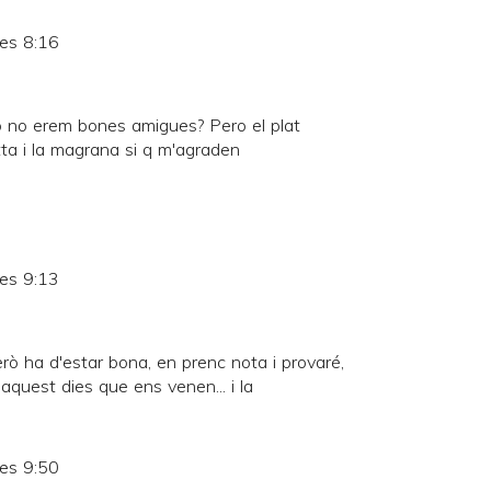
les 8:16
 jo no erem bones amigues? Pero el plat
tta i la magrana si q m'agraden
les 9:13
rò ha d'estar bona, en prenc nota i provaré,
quest dies que ens venen... i la
les 9:50