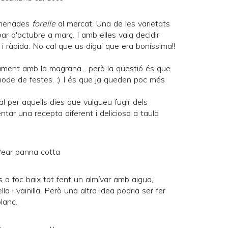
omenades
forelle
al mercat. Una de les varietats
r d'octubre a març. I amb elles vaig decidir
i ràpida. No cal que us digui que era boníssima!!
ament amb la magrana... però la qüestió és que
de de festes. :) I és que ja queden poc més
l per aquells dies que vulgueu fugir dels
entar una recepta diferent i deliciosa a taula
 a foc baix tot fent un almívar amb aigua,
a i vainilla. Però una altra idea podria ser fer
blanc.