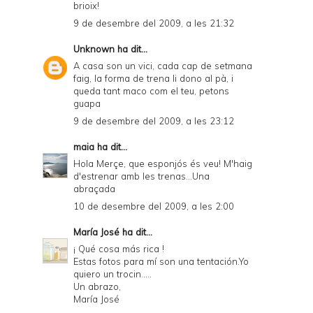
brioix!
9 de desembre del 2009, a les 21:32
Unknown
ha dit...
A casa son un vici, cada cap de setmana
faig, la forma de trena li dono al pà, i
queda tant maco com el teu, petons
guapa
9 de desembre del 2009, a les 23:12
maia
ha dit...
Hola Merçe, que esponjós és veu! M'haig
d'estrenar amb les trenas...Una
abraçada
10 de desembre del 2009, a les 2:00
María José
ha dit...
¡ Qué cosa más rica !
Estas fotos para mí son una tentación.Yo
quiero un trocin.....
Un abrazo,
María José