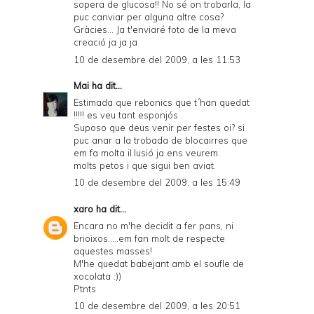
sopera de glucosa!! No sé on trobarla, la
puc canviar per alguna altre cosa?
Gràcies... Ja t'enviaré foto de la meva
creació ja ja ja
10 de desembre del 2009, a les 11:53
Mai
ha dit...
Estimada que rebonics que t´han quedat
!!!!! es veu tant esponjós .
Suposo que deus venir per festes oi? si
puc anar a la trobada de blocairres que
em fa molta il.lusió ja ens veurem.
molts petos i que sigui ben aviat.
10 de desembre del 2009, a les 15:49
xaro
ha dit...
Encara no m'he decidit a fer pans, ni
brioixos.....em fan molt de respecte
aquestes masses!
M'he quedat babejant amb el soufle de
xocolata :))
Ptnts
10 de desembre del 2009, a les 20:51