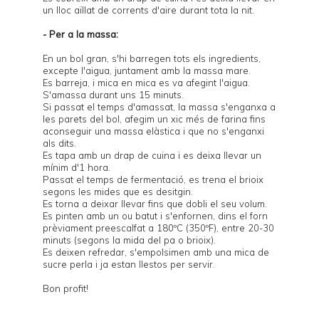
un lloc aïllat de corrents d'aire durant tota la nit.
- Per a la massa:
En un bol gran, s'hi barregen tots els ingredients,
excepte l'aigua, juntament amb la massa mare.
Es barreja, i mica en mica es va afegint l'aigua.
S'amassa durant uns 15 minuts.
Si passat el temps d'amassat, la massa s'enganxa a
les parets del bol, afegim un xic més de farina fins
aconseguir una massa elàstica i que no s'enganxi
als dits.
Es tapa amb un drap de cuina i es deixa llevar un
mínim d'1 hora.
Passat el temps de fermentació, es trena el brioix
segons les mides que es desitgin.
Es torna a deixar llevar fins que dobli el seu volum.
Es pinten amb un ou batut i s'enfornen, dins el forn
prèviament preescalfat a 180ºC (350ºF), entre 20-30
minuts (segons la mida del pa o brioix).
Es deixen refredar, s'empolsimen amb una mica de
sucre perla i ja estan llestos per servir.
Bon profit!