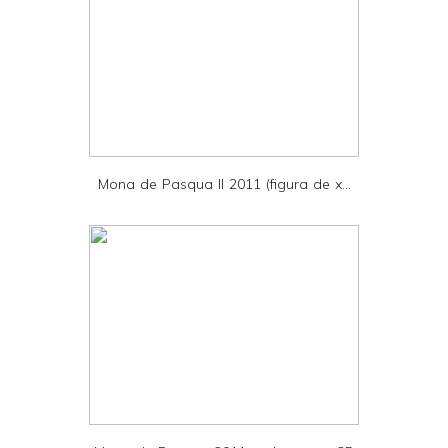
y
a
n
d
P
D
Mona de Pasqua II 2011 (figura de x...
F