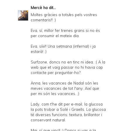
Mercè
ha dit...
Moltes gràcies a tots/es pels vostres
comentaris!! :)
Eva, sí, millor fer trenes grans si no és
per consumir el mateix dia.
Eva, síiii!! Una setmana (infernal) i ja
estarà! :)
Surfzone, doncs no en tinc ni idea. :( A la
web que et vaig passar no hi havia cap
contacte per preguntar-ho?
Anna, les vacances de Nadal són les
meves vacances de tot l'any. Així que
per mi són les vacances. ;)
Lady, com t'he dit per e-mail, la glucosa
la pots trobar a Solé i Graells. La glucosa
té diverses funcions: textura, brillantor i
conservant natural.
Mai, sí que vinc!! :) Doncs si vas a la