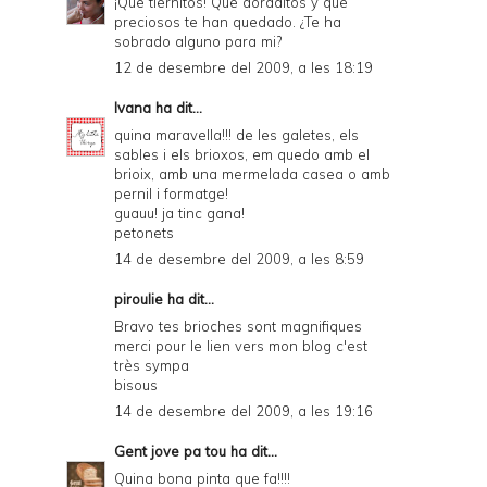
¡Que tiernitos! Que doraditos y que
preciosos te han quedado. ¿Te ha
sobrado alguno para mi?
12 de desembre del 2009, a les 18:19
Ivana
ha dit...
quina maravella!!! de les galetes, els
sables i els brioxos, em quedo amb el
brioix, amb una mermelada casea o amb
pernil i formatge!
guauu! ja tinc gana!
petonets
14 de desembre del 2009, a les 8:59
piroulie
ha dit...
Bravo tes brioches sont magnifiques
merci pour le lien vers mon blog c'est
très sympa
bisous
14 de desembre del 2009, a les 19:16
Gent jove pa tou
ha dit...
Quina bona pinta que fa!!!!