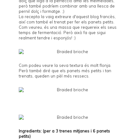
dolç que lliga a la perfecció amb les melmelades,
però també podríem combinar amb una llesca de
pernil dolç i formatge. ;)
La recepta la vaig extreure d'
aquest
blog francès,
així com també el trenat per fer els panets petits.
Com veureu, és una massa que requereix els seus
temps de fermentació. Però això fa que sigui
realment tendre i esponjós! :)
Com podeu veure la seva textura és molt flonja.
Però també diré que els panets més petits i tan
trenats, queden un pèl més ressecs.
Ingredients: (per a 3 trenes mitjanes i 6 panets
petits)