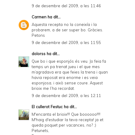
9 de desembre del 2009, a les 11:46
Carmen
ha dit...
Aquesta recepta no la coneixía i la
probarem, a de ser super bo. Gràcies.
Petons
9 de desembre del 2009, a les 11:55
dolorss
ha dit...
Que bo i que esponjós és veu. Jo feia fa
temps un pa trenat jueu i el que mes
m’agradava era que feies la trena i quan
havia reposat era enorme i es veia
esponjosa, i això sense coure. Aquest
brioix me l’ha recordat.
9 de desembre del 2009, a les 12:11
El cullerot Festuc
ha dit...
M'encanta el brioix!!! Que boooooo!!!!
M'haig d'estudiar la teva recepta! ja et
queda poquet per vacances, no? ;)
Petunets,