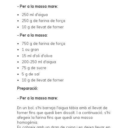
- Per a la massa mare:
250 ml d'aigua
250 g de farina de força
10 g de llevat de forner
- Per a la massa:
750 g de farina de força
1 ou gran
15 ml d'oli d'oliva
200-250 ml d'aigua
75 g de sucre
5 g de sal
10 g de llevat de forner
Preparació:
- Per a la massa mare:
En un bol, s'hi barreja l'aigua tèbia amb el llevat de
forner fins que quedi ben dissolt. I a continuació, s'hi
afegeix la farina fins que quedi una massa
homogènia.
Es cobreix amb un drap de cuina i es deixa llevar en