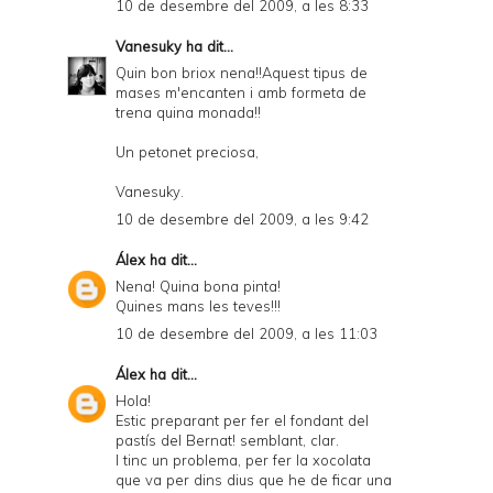
10 de desembre del 2009, a les 8:33
Vanesuky
ha dit...
Quin bon briox nena!!Aquest tipus de
mases m'encanten i amb formeta de
trena quina monada!!
Un petonet preciosa,
Vanesuky.
10 de desembre del 2009, a les 9:42
Álex
ha dit...
Nena! Quina bona pinta!
Quines mans les teves!!!
10 de desembre del 2009, a les 11:03
Álex
ha dit...
Hola!
Estic preparant per fer el fondant del
pastís del Bernat! semblant, clar.
I tinc un problema, per fer la xocolata
que va per dins dius que he de ficar una