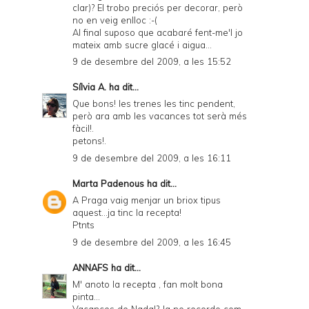
clar)? El trobo preciós per decorar, però
no en veig enlloc :-(
Al final suposo que acabaré fent-me'l jo
mateix amb sucre glacé i aigua...
9 de desembre del 2009, a les 15:52
Sílvia A.
ha dit...
Que bons! les trenes les tinc pendent,
però ara amb les vacances tot serà més
fàcil!.
petons!.
9 de desembre del 2009, a les 16:11
Marta Padenous
ha dit...
A Praga vaig menjar un briox tipus
aquest...ja tinc la recepta!
Ptnts
9 de desembre del 2009, a les 16:45
ANNAFS
ha dit...
M' anoto la recepta , fan molt bona
pinta...