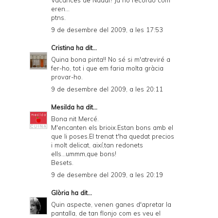
Vacances de Nadal? Ja no recordo com
eren...
ptns.
9 de desembre del 2009, a les 17:53
Cristina
ha dit...
Quina bona pinta!! No sé si m'atreviré a
fer-ho, tot i que em faria molta gràcia
provar-ho.
9 de desembre del 2009, a les 20:11
Mesilda
ha dit...
Bona nit Mercé.
M'encanten els brioix.Estan bons amb el
que li poses.El trenat t'ha quedat precios
i molt delicat, així,tan redonets
ells...ummm,que bons!
Besets.
9 de desembre del 2009, a les 20:19
Glòria
ha dit...
Quin aspecte, venen ganes d'apretar la
pantalla, de tan flonjo com es veu el