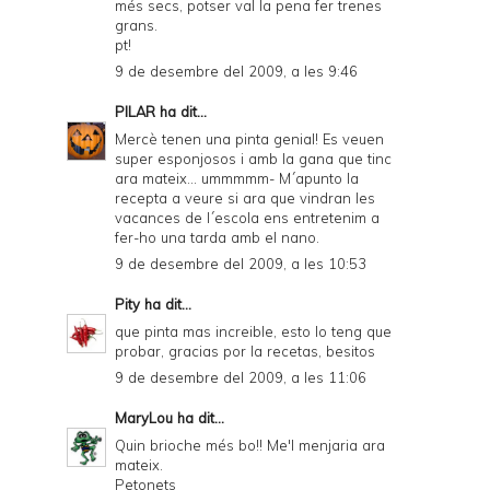
més secs, potser val la pena fer trenes
grans.
pt!
9 de desembre del 2009, a les 9:46
PILAR
ha dit...
Mercè tenen una pinta genial! Es veuen
super esponjosos i amb la gana que tinc
ara mateix... ummmmm- M´apunto la
recepta a veure si ara que vindran les
vacances de l´escola ens entretenim a
fer-ho una tarda amb el nano.
9 de desembre del 2009, a les 10:53
Pity
ha dit...
que pinta mas increible, esto lo teng que
probar, gracias por la recetas, besitos
9 de desembre del 2009, a les 11:06
MaryLou
ha dit...
Quin brioche més bo!! Me'l menjaria ara
mateix.
Petonets