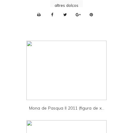
altres dolços
P
r
i
n
t
e
r
F
r
i
e
Mona de Pasqua II 2011 (figura de x...
n
d
l