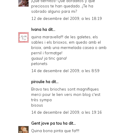
¡Que tiernitos! Que doraditos y que
preciosos te han quedado. ¿Te ha
sobrado alguno para mi?
12 de desembre del 2009, a les 18:19
Ivana
ha dit...
quina maravella!!! de les galetes, els
sables i els brioxos, em quedo amb el
brioix, amb una mermelada casea o amb
pernil i formatge!
guauu! ja tinc gana!
petonets
14 de desembre del 2009, a les 8:59
piroulie
ha dit...
Bravo tes brioches sont magnifiques
merci pour le lien vers mon blog c'est
très sympa
bisous
14 de desembre del 2009, a les 19:16
Gent jove pa tou
ha dit...
Quina bona pinta que fa!!!!