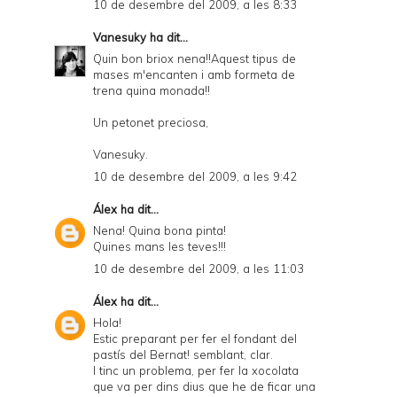
10 de desembre del 2009, a les 8:33
Vanesuky
ha dit...
Quin bon briox nena!!Aquest tipus de
mases m'encanten i amb formeta de
trena quina monada!!
Un petonet preciosa,
Vanesuky.
10 de desembre del 2009, a les 9:42
Álex
ha dit...
Nena! Quina bona pinta!
Quines mans les teves!!!
10 de desembre del 2009, a les 11:03
Álex
ha dit...
Hola!
Estic preparant per fer el fondant del
pastís del Bernat! semblant, clar.
I tinc un problema, per fer la xocolata
que va per dins dius que he de ficar una