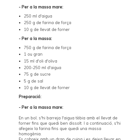
- Per a la massa mare:
250 ml d'aigua
250 g de farina de força
10 g de llevat de forner
- Per a la massa:
750 g de farina de força
1 ou gran
15 ml d'oli d'oliva
200-250 ml d'aigua
75 g de sucre
5 g de sal
10 g de llevat de forner
Preparació:
- Per a la massa mare:
En un bol, s'hi barreja l'aigua tèbia amb el llevat de
forner fins que quedi ben dissolt. I a continuació, s'hi
afegeix la farina fins que quedi una massa
homogènia.
Es cobreix amb un drap de cuina i es deixa llevar en