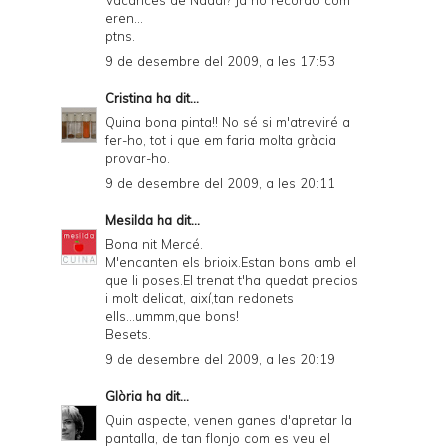
Vacances de Nadal? Ja no recordo com
eren...
ptns.
9 de desembre del 2009, a les 17:53
Cristina
ha dit...
Quina bona pinta!! No sé si m'atreviré a
fer-ho, tot i que em faria molta gràcia
provar-ho.
9 de desembre del 2009, a les 20:11
Mesilda
ha dit...
Bona nit Mercé.
M'encanten els brioix.Estan bons amb el
que li poses.El trenat t'ha quedat precios
i molt delicat, així,tan redonets
ells...ummm,que bons!
Besets.
9 de desembre del 2009, a les 20:19
Glòria
ha dit...
Quin aspecte, venen ganes d'apretar la
pantalla, de tan flonjo com es veu el