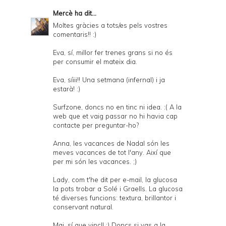
Mercè
ha dit...
Moltes gràcies a tots/es pels vostres
comentaris!! :)
Eva, sí, millor fer trenes grans si no és
per consumir el mateix dia.
Eva, síiii!! Una setmana (infernal) i ja
estarà! :)
Surfzone, doncs no en tinc ni idea. :( A la
web que et vaig passar no hi havia cap
contacte per preguntar-ho?
Anna, les vacances de Nadal són les
meves vacances de tot l'any. Així que
per mi són les vacances. ;)
Lady, com t'he dit per e-mail, la glucosa
la pots trobar a Solé i Graells. La glucosa
té diverses funcions: textura, brillantor i
conservant natural.
Mai, sí que vinc!! :) Doncs si vas a la