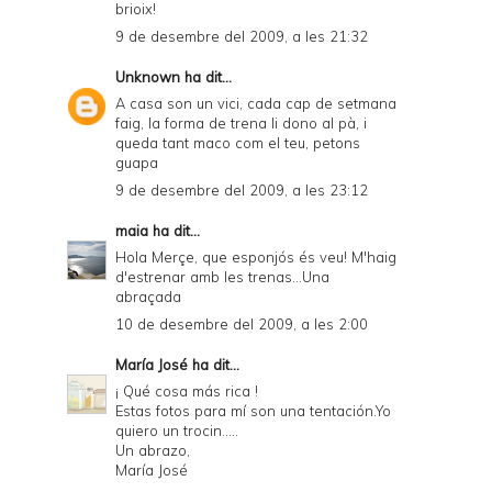
brioix!
9 de desembre del 2009, a les 21:32
Unknown
ha dit...
A casa son un vici, cada cap de setmana
faig, la forma de trena li dono al pà, i
queda tant maco com el teu, petons
guapa
9 de desembre del 2009, a les 23:12
maia
ha dit...
Hola Merçe, que esponjós és veu! M'haig
d'estrenar amb les trenas...Una
abraçada
10 de desembre del 2009, a les 2:00
María José
ha dit...
¡ Qué cosa más rica !
Estas fotos para mí son una tentación.Yo
quiero un trocin.....
Un abrazo,
María José