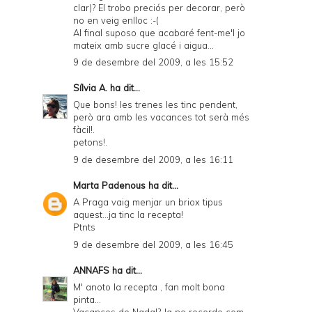
clar)? El trobo preciós per decorar, però
no en veig enlloc :-(
Al final suposo que acabaré fent-me'l jo
mateix amb sucre glacé i aigua...
9 de desembre del 2009, a les 15:52
Sílvia A.
ha dit...
Que bons! les trenes les tinc pendent,
però ara amb les vacances tot serà més
fàcil!.
petons!.
9 de desembre del 2009, a les 16:11
Marta Padenous
ha dit...
A Praga vaig menjar un briox tipus
aquest...ja tinc la recepta!
Ptnts
9 de desembre del 2009, a les 16:45
ANNAFS
ha dit...
M' anoto la recepta , fan molt bona
pinta...