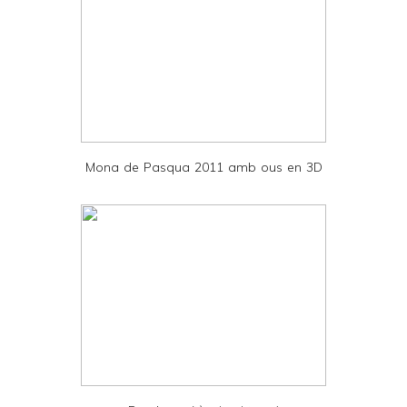
y
a
n
d
P
D
Mona de Pasqua 2011 amb ous en 3D
F