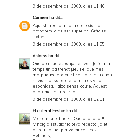
9 de desembre del 2009, a les 11:46
Carmen
ha dit...
Aquesta recepta no la coneixía i la
probarem, a de ser super bo. Gràcies.
Petons
9 de desembre del 2009, a les 11:55
dolorss
ha dit...
Que bo i que esponjós és veu. Jo feia fa
temps un pa trenat jueu i el que mes
m’agradava era que feies la trena i quan
havia reposat era enorme i es veia
esponjosa, i això sense coure. Aquest
brioix me l’ha recordat.
9 de desembre del 2009, a les 12:11
El cullerot Festuc
ha dit...
M'encanta el brioix!!! Que boooooo!!!!
M'haig d'estudiar la teva recepta! ja et
queda poquet per vacances, no? ;)
Petunets,