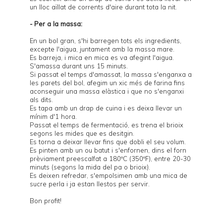
un lloc aïllat de corrents d'aire durant tota la nit.
- Per a la massa:
En un bol gran, s'hi barregen tots els ingredients,
excepte l'aigua, juntament amb la massa mare.
Es barreja, i mica en mica es va afegint l'aigua.
S'amassa durant uns 15 minuts.
Si passat el temps d'amassat, la massa s'enganxa a
les parets del bol, afegim un xic més de farina fins
aconseguir una massa elàstica i que no s'enganxi
als dits.
Es tapa amb un drap de cuina i es deixa llevar un
mínim d'1 hora.
Passat el temps de fermentació, es trena el brioix
segons les mides que es desitgin.
Es torna a deixar llevar fins que dobli el seu volum.
Es pinten amb un ou batut i s'enfornen, dins el forn
prèviament preescalfat a 180ºC (350ºF), entre 20-30
minuts (segons la mida del pa o brioix).
Es deixen refredar, s'empolsimen amb una mica de
sucre perla i ja estan llestos per servir.
Bon profit!