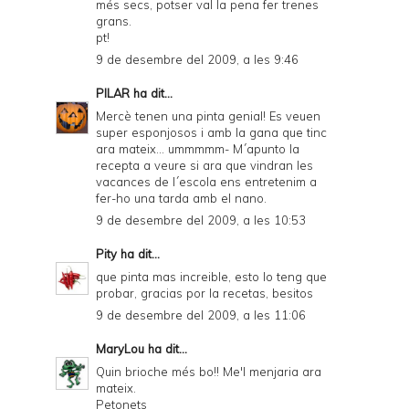
més secs, potser val la pena fer trenes
grans.
pt!
9 de desembre del 2009, a les 9:46
PILAR
ha dit...
Mercè tenen una pinta genial! Es veuen
super esponjosos i amb la gana que tinc
ara mateix... ummmmm- M´apunto la
recepta a veure si ara que vindran les
vacances de l´escola ens entretenim a
fer-ho una tarda amb el nano.
9 de desembre del 2009, a les 10:53
Pity
ha dit...
que pinta mas increible, esto lo teng que
probar, gracias por la recetas, besitos
9 de desembre del 2009, a les 11:06
MaryLou
ha dit...
Quin brioche més bo!! Me'l menjaria ara
mateix.
Petonets