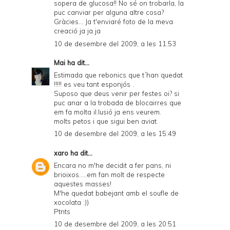
sopera de glucosa!! No sé on trobarla, la
puc canviar per alguna altre cosa?
Gràcies... Ja t'enviaré foto de la meva
creació ja ja ja
10 de desembre del 2009, a les 11:53
Mai
ha dit...
Estimada que rebonics que t´han quedat
!!!!! es veu tant esponjós .
Suposo que deus venir per festes oi? si
puc anar a la trobada de blocairres que
em fa molta il.lusió ja ens veurem.
molts petos i que sigui ben aviat.
10 de desembre del 2009, a les 15:49
xaro
ha dit...
Encara no m'he decidit a fer pans, ni
brioixos.....em fan molt de respecte
aquestes masses!
M'he quedat babejant amb el soufle de
xocolata :))
Ptnts
10 de desembre del 2009, a les 20:51