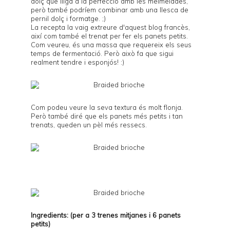
dolç que lliga a la perfecció amb les melmelades,
però també podríem combinar amb una llesca de
pernil dolç i formatge. ;)
La recepta la vaig extreure d'
aquest
blog francès,
així com també el trenat per fer els panets petits.
Com veureu, és una massa que requereix els seus
temps de fermentació. Però això fa que sigui
realment tendre i esponjós! :)
Com podeu veure la seva textura és molt flonja.
Però també diré que els panets més petits i tan
trenats, queden un pèl més ressecs.
Ingredients: (per a 3 trenes mitjanes i 6 panets
petits)