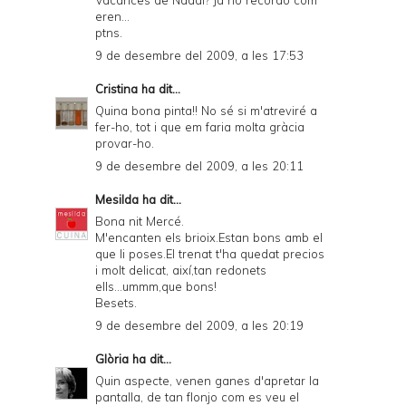
Vacances de Nadal? Ja no recordo com
eren...
ptns.
9 de desembre del 2009, a les 17:53
Cristina
ha dit...
Quina bona pinta!! No sé si m'atreviré a
fer-ho, tot i que em faria molta gràcia
provar-ho.
9 de desembre del 2009, a les 20:11
Mesilda
ha dit...
Bona nit Mercé.
M'encanten els brioix.Estan bons amb el
que li poses.El trenat t'ha quedat precios
i molt delicat, així,tan redonets
ells...ummm,que bons!
Besets.
9 de desembre del 2009, a les 20:19
Glòria
ha dit...
Quin aspecte, venen ganes d'apretar la
pantalla, de tan flonjo com es veu el