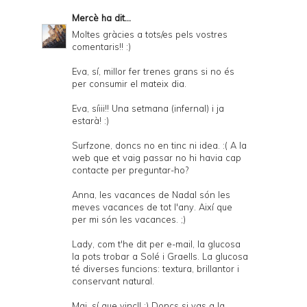
Mercè
ha dit...
Moltes gràcies a tots/es pels vostres
comentaris!! :)
Eva, sí, millor fer trenes grans si no és
per consumir el mateix dia.
Eva, síiii!! Una setmana (infernal) i ja
estarà! :)
Surfzone, doncs no en tinc ni idea. :( A la
web que et vaig passar no hi havia cap
contacte per preguntar-ho?
Anna, les vacances de Nadal són les
meves vacances de tot l'any. Així que
per mi són les vacances. ;)
Lady, com t'he dit per e-mail, la glucosa
la pots trobar a Solé i Graells. La glucosa
té diverses funcions: textura, brillantor i
conservant natural.
Mai, sí que vinc!! :) Doncs si vas a la