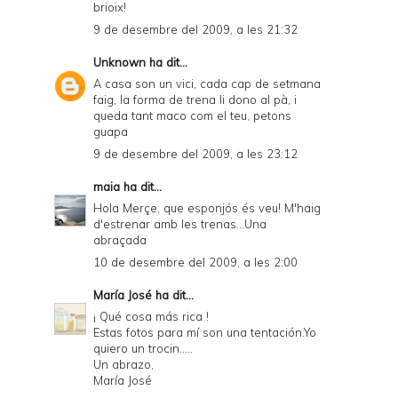
brioix!
9 de desembre del 2009, a les 21:32
Unknown
ha dit...
A casa son un vici, cada cap de setmana
faig, la forma de trena li dono al pà, i
queda tant maco com el teu, petons
guapa
9 de desembre del 2009, a les 23:12
maia
ha dit...
Hola Merçe, que esponjós és veu! M'haig
d'estrenar amb les trenas...Una
abraçada
10 de desembre del 2009, a les 2:00
María José
ha dit...
¡ Qué cosa más rica !
Estas fotos para mí son una tentación.Yo
quiero un trocin.....
Un abrazo,
María José