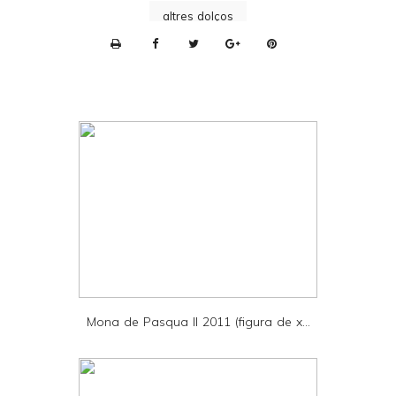
altres dolços
P
r
i
n
t
e
r
F
r
i
e
Mona de Pasqua II 2011 (figura de x...
n
d
l