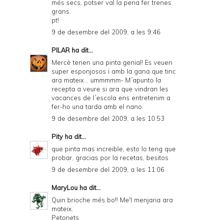
més secs, potser val la pena fer trenes
grans.
pt!
9 de desembre del 2009, a les 9:46
PILAR
ha dit...
Mercè tenen una pinta genial! Es veuen
super esponjosos i amb la gana que tinc
ara mateix... ummmmm- M´apunto la
recepta a veure si ara que vindran les
vacances de l´escola ens entretenim a
fer-ho una tarda amb el nano.
9 de desembre del 2009, a les 10:53
Pity
ha dit...
que pinta mas increible, esto lo teng que
probar, gracias por la recetas, besitos
9 de desembre del 2009, a les 11:06
MaryLou
ha dit...
Quin brioche més bo!! Me'l menjaria ara
mateix.
Petonets