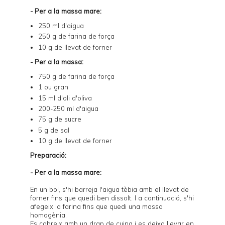
- Per a la massa mare:
250 ml d'aigua
250 g de farina de força
10 g de llevat de forner
- Per a la massa:
750 g de farina de força
1 ou gran
15 ml d'oli d'oliva
200-250 ml d'aigua
75 g de sucre
5 g de sal
10 g de llevat de forner
Preparació:
- Per a la massa mare:
En un bol, s'hi barreja l'aigua tèbia amb el llevat de
forner fins que quedi ben dissolt. I a continuació, s'hi
afegeix la farina fins que quedi una massa
homogènia.
Es cobreix amb un drap de cuina i es deixa llevar en