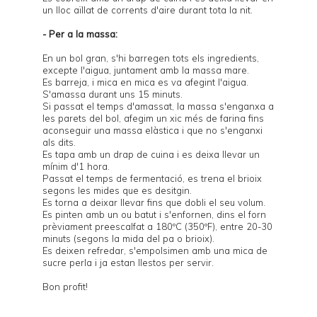
un lloc aïllat de corrents d'aire durant tota la nit.
- Per a la massa:
En un bol gran, s'hi barregen tots els ingredients,
excepte l'aigua, juntament amb la massa mare.
Es barreja, i mica en mica es va afegint l'aigua.
S'amassa durant uns 15 minuts.
Si passat el temps d'amassat, la massa s'enganxa a
les parets del bol, afegim un xic més de farina fins
aconseguir una massa elàstica i que no s'enganxi
als dits.
Es tapa amb un drap de cuina i es deixa llevar un
mínim d'1 hora.
Passat el temps de fermentació, es trena el brioix
segons les mides que es desitgin.
Es torna a deixar llevar fins que dobli el seu volum.
Es pinten amb un ou batut i s'enfornen, dins el forn
prèviament preescalfat a 180ºC (350ºF), entre 20-30
minuts (segons la mida del pa o brioix).
Es deixen refredar, s'empolsimen amb una mica de
sucre perla i ja estan llestos per servir.
Bon profit!