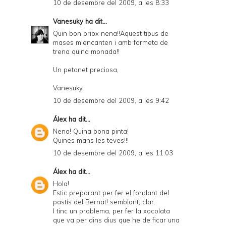
10 de desembre del 2009, a les 8:33
Vanesuky
ha dit...
Quin bon briox nena!!Aquest tipus de
mases m'encanten i amb formeta de
trena quina monada!!
Un petonet preciosa,
Vanesuky.
10 de desembre del 2009, a les 9:42
Álex
ha dit...
Nena! Quina bona pinta!
Quines mans les teves!!!
10 de desembre del 2009, a les 11:03
Álex
ha dit...
Hola!
Estic preparant per fer el fondant del
pastís del Bernat! semblant, clar.
I tinc un problema, per fer la xocolata
que va per dins dius que he de ficar una