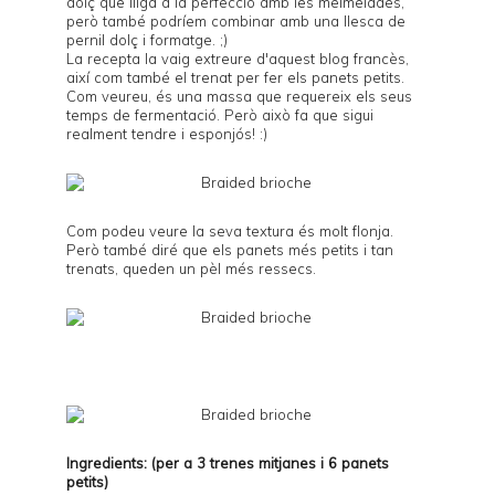
dolç que lliga a la perfecció amb les melmelades,
però també podríem combinar amb una llesca de
pernil dolç i formatge. ;)
La recepta la vaig extreure d'
aquest
blog francès,
així com també el trenat per fer els panets petits.
Com veureu, és una massa que requereix els seus
temps de fermentació. Però això fa que sigui
realment tendre i esponjós! :)
Com podeu veure la seva textura és molt flonja.
Però també diré que els panets més petits i tan
trenats, queden un pèl més ressecs.
Ingredients: (per a 3 trenes mitjanes i 6 panets
petits)