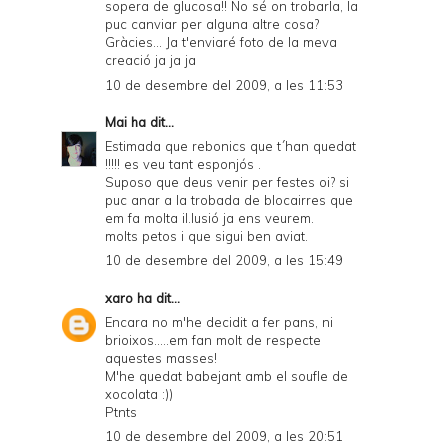
sopera de glucosa!! No sé on trobarla, la
puc canviar per alguna altre cosa?
Gràcies... Ja t'enviaré foto de la meva
creació ja ja ja
10 de desembre del 2009, a les 11:53
Mai
ha dit...
Estimada que rebonics que t´han quedat
!!!!! es veu tant esponjós .
Suposo que deus venir per festes oi? si
puc anar a la trobada de blocairres que
em fa molta il.lusió ja ens veurem.
molts petos i que sigui ben aviat.
10 de desembre del 2009, a les 15:49
xaro
ha dit...
Encara no m'he decidit a fer pans, ni
brioixos.....em fan molt de respecte
aquestes masses!
M'he quedat babejant amb el soufle de
xocolata :))
Ptnts
10 de desembre del 2009, a les 20:51