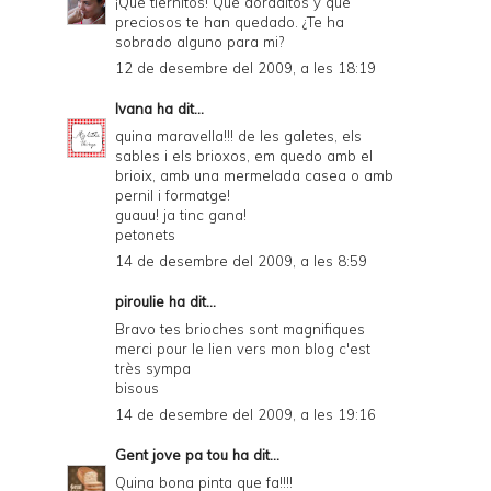
¡Que tiernitos! Que doraditos y que
preciosos te han quedado. ¿Te ha
sobrado alguno para mi?
12 de desembre del 2009, a les 18:19
Ivana
ha dit...
quina maravella!!! de les galetes, els
sables i els brioxos, em quedo amb el
brioix, amb una mermelada casea o amb
pernil i formatge!
guauu! ja tinc gana!
petonets
14 de desembre del 2009, a les 8:59
piroulie
ha dit...
Bravo tes brioches sont magnifiques
merci pour le lien vers mon blog c'est
très sympa
bisous
14 de desembre del 2009, a les 19:16
Gent jove pa tou
ha dit...
Quina bona pinta que fa!!!!