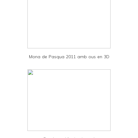
y
a
n
d
P
D
Mona de Pasqua 2011 amb ous en 3D
F