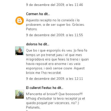
9 de desembre del 2009, a les 11:46
Carmen
ha dit...
Aquesta recepta no la coneixía i la
probarem, a de ser super bo. Gràcies.
Petons
9 de desembre del 2009, a les 11:55
dolorss
ha dit...
Que bo i que esponjós és veu. Jo feia fa
temps un pa trenat jueu i el que mes
m’agradava era que feies la trena i quan
havia reposat era enorme i es veia
esponjosa, i això sense coure. Aquest
brioix me l’ha recordat.
9 de desembre del 2009, a les 12:11
El cullerot Festuc
ha dit...
M'encanta el brioix!!! Que boooooo!!!!
M'haig d'estudiar la teva recepta! ja et
queda poquet per vacances, no? ;)
Petunets,