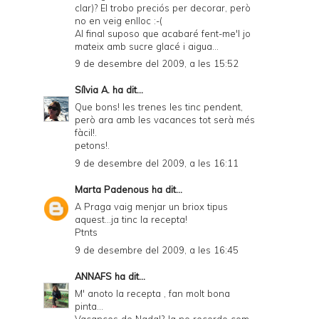
clar)? El trobo preciós per decorar, però
no en veig enlloc :-(
Al final suposo que acabaré fent-me'l jo
mateix amb sucre glacé i aigua...
9 de desembre del 2009, a les 15:52
Sílvia A.
ha dit...
Que bons! les trenes les tinc pendent,
però ara amb les vacances tot serà més
fàcil!.
petons!.
9 de desembre del 2009, a les 16:11
Marta Padenous
ha dit...
A Praga vaig menjar un briox tipus
aquest...ja tinc la recepta!
Ptnts
9 de desembre del 2009, a les 16:45
ANNAFS
ha dit...
M' anoto la recepta , fan molt bona
pinta...