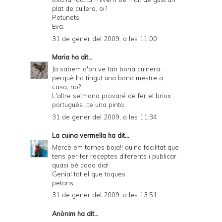
a
plat de cullera, oi?
Petunets,
n
Eva.
d
31 de gener del 2009, a les 11:00
P
Maria
ha dit...
D
Ja sabem d'on ve tan bona cuinera...
perquè ha tingut una bona mestre a
F
casa, no?
L'altre setmana provaré de fer el briox
portugués...te una pinta..
31 de gener del 2009, a les 11:34
La cuina vermella
ha dit...
Mercè em tornes boja!! quina facilitat que
tens per fer receptes diferents i publicar
quasi bé cada dia!
Genial tot el que toques.
petons.
31 de gener del 2009, a les 13:51
Anònim ha dit...