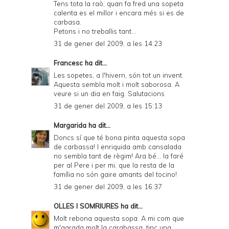
Tens tota la raò, quan fa fred una sopeta
calenta es el millor i encara més si es de
carbasa.
Petons i no treballis tant...
31 de gener del 2009, a les 14:23
Francesc
ha dit...
Les sopetes, a l'hivern, són tot un invent.
Aquesta sembla molt i molt saborosa. A
veure si un dia en faig. Salutacions
31 de gener del 2009, a les 15:13
Margarida
ha dit...
Doncs sí que té bona pinta aquesta sopa
de carbassa! I enriquida amb cansalada
no sembla tant de règim! Ara bé... la faré
per al Pere i per mi, que la resta de la
família no són gaire amants del tocino!
31 de gener del 2009, a les 16:37
OLLES I SOMRIURES
ha dit...
Molt rebona aquesta sopa. A mi com que
m'agrada molt la carabassa, tinc una