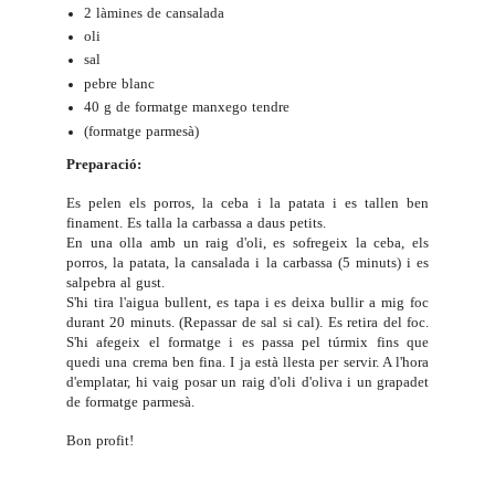
2 làmines de cansalada
oli
sal
pebre blanc
40 g de formatge manxego tendre
(formatge parmesà)
Preparació:
Es pelen els porros, la ceba i la patata i es tallen ben
finament. Es talla la carbassa a daus petits.
En una olla amb un raig d'oli, es sofregeix la ceba, els
porros, la patata, la cansalada i la carbassa (5 minuts) i es
salpebra al gust.
S'hi tira l'aigua bullent, es tapa i es deixa bullir a mig foc
durant 20 minuts. (Repassar de sal si cal). Es retira del foc.
S'hi afegeix el formatge i es passa pel túrmix fins que
quedi una crema ben fina. I ja està llesta per servir. A l'hora
d'emplatar, hi vaig posar un raig d'oli d'oliva i un grapadet
de formatge parmesà.
Bon profit!