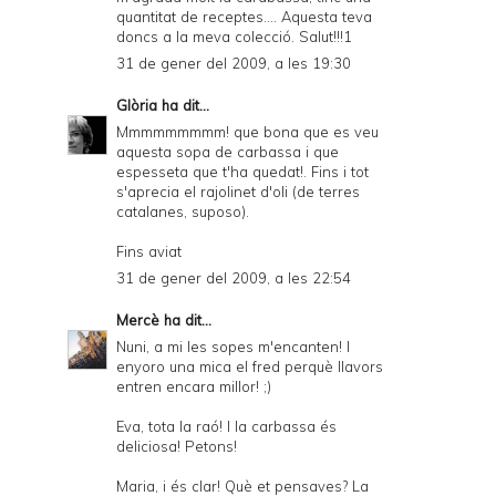
quantitat de receptes.... Aquesta teva
doncs a la meva colecció. Salut!!!1
31 de gener del 2009, a les 19:30
Glòria
ha dit...
Mmmmmmmmm! que bona que es veu
aquesta sopa de carbassa i que
espesseta que t'ha quedat!. Fins i tot
s'aprecia el rajolinet d'oli (de terres
catalanes, suposo).
Fins aviat
31 de gener del 2009, a les 22:54
Mercè
ha dit...
Nuni, a mi les sopes m'encanten! I
enyoro una mica el fred perquè llavors
entren encara millor! ;)
Eva, tota la raó! I la carbassa és
deliciosa! Petons!
Maria, i és clar! Què et pensaves? La