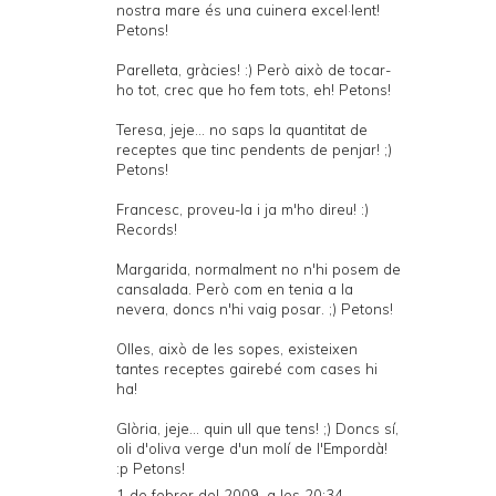
nostra mare és una cuinera excel·lent!
Petons!
Parelleta, gràcies! :) Però això de tocar-
ho tot, crec que ho fem tots, eh! Petons!
Teresa, jeje... no saps la quantitat de
receptes que tinc pendents de penjar! ;)
Petons!
Francesc, proveu-la i ja m'ho direu! :)
Records!
Margarida, normalment no n'hi posem de
cansalada. Però com en tenia a la
nevera, doncs n'hi vaig posar. ;) Petons!
Olles, això de les sopes, existeixen
tantes receptes gairebé com cases hi
ha!
Glòria, jeje... quin ull que tens! ;) Doncs sí,
oli d'oliva verge d'un molí de l'Empordà!
:p Petons!
1 de febrer del 2009, a les 20:34