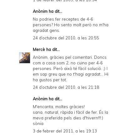
Anònim ha dit...
No podries fer receptes de 4-6
persones? Ho sento molt però no m'ha
agradat gens.
24 d’octubre del 2010, a les 20:55
Mercè
ha dit...
Anònim, gràcies pel comentari. Doncs
com a casa som 2, no cuino per 4-6
persones. Però això té fàcil solució. ;) I
em sap greu que no t'hagi agradat... Hi
ha gustos per tot.
24 d’octubre del 2010, a les 21:18
Anònim ha dit...
M'encanta, moltes gràcies!
sana, natural, ràpida i fàcil de fer. És la
meva preferida pels dies d'hivern!!!:)
sònia
3 de febrer del 2011, a les 19:13