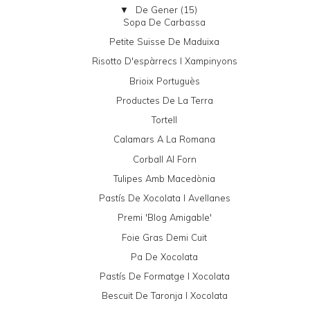
De Gener
(15)
▼
Sopa De Carbassa
Petite Suisse De Maduixa
Risotto D'espàrrecs I Xampinyons
Brioix Portuguès
Productes De La Terra
Tortell
Calamars A La Romana
Corball Al Forn
Tulipes Amb Macedònia
Pastís De Xocolata I Avellanes
Premi 'Blog Amigable'
Foie Gras Demi Cuit
Pa De Xocolata
Pastís De Formatge I Xocolata
Bescuit De Taronja I Xocolata