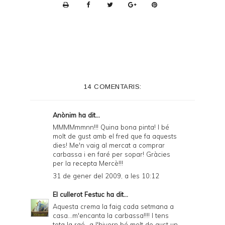
P
r
i
n
t
e
14 COMENTARIS:
r
F
Anònim ha dit...
r
MMMMmmnn!!! Quina bona pinta! I bé
molt de gust amb el fred que fa aquests
i
dies! Me'n vaig al mercat a comprar
e
carbassa i en faré per sopar! Gràcies
per la recepta Mercè!!!
n
31 de gener del 2009, a les 10:12
d
El cullerot Festuc
ha dit...
l
Aquesta crema la faig cada setmana a
y
casa...m'encanta la carbassa!!!! I tens
tota la raó...a l'hivern bé molt de gust un