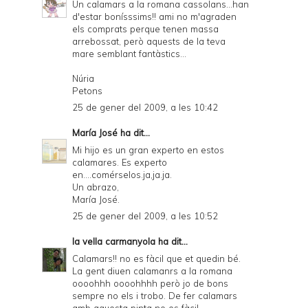
Un calamars a la romana cassolans...han
d'estar bonísssims!! ami no m'agraden
els comprats perque tenen massa
arrebossat, però aquests de la teva
mare semblant fantàstics...
Núria
Petons
25 de gener del 2009, a les 10:42
María José
ha dit...
Mi hijo es un gran experto en estos
calamares. Es experto
en....comérselos.ja,ja.ja.
Un abrazo,
María José.
25 de gener del 2009, a les 10:52
la vella carmanyola
ha dit...
Calamars!! no es fàcil que et quedin bé.
La gent diuen calamanrs a la romana
oooohhh oooohhhh però jo de bons
sempre no els i trobo. De fer calamars
amb aquesta pinta no es fàcil.