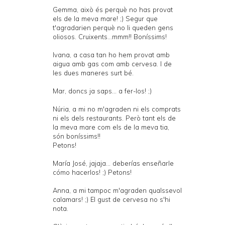
Gemma, això és perquè no has provat
els de la meva mare! ;) Segur que
t'agradarien perquè no li queden gens
oliosos. Cruixents...mmm!! Boníssims!
Ivana, a casa tan ho hem provat amb
aigua amb gas com amb cervesa. I de
les dues maneres surt bé.
Mar, doncs ja saps... a fer-los! ;)
Núria, a mi no m'agraden ni els comprats
ni els dels restaurants. Però tant els de
la meva mare com els de la meva tia,
són boníssims!!
Petons!
María José, jajaja... deberías enseñarle
cómo hacerlos! ;) Petons!
Anna, a mi tampoc m'agraden qualssevol
calamars! ;) El gust de cervesa no s'hi
nota.