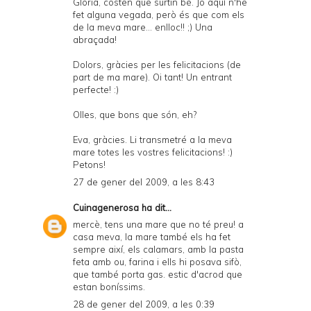
Glòria, costen que surtin bé. Jo aquí n'he
fet alguna vegada, però és que com els
de la meva mare... enlloc!! ;) Una
abraçada!
Dolors, gràcies per les felicitacions (de
part de ma mare). Oi tant! Un entrant
perfecte! :)
Olles, que bons que són, eh?
Eva, gràcies. Li transmetré a la meva
mare totes les vostres felicitacions! :)
Petons!
27 de gener del 2009, a les 8:43
Cuinagenerosa
ha dit...
mercè, tens una mare que no té preu! a
casa meva, la mare també els ha fet
sempre així, els calamars, amb la pasta
feta amb ou, farina i ells hi posava sifò,
que també porta gas. estic d'acrod que
estan boníssims.
28 de gener del 2009, a les 0:39