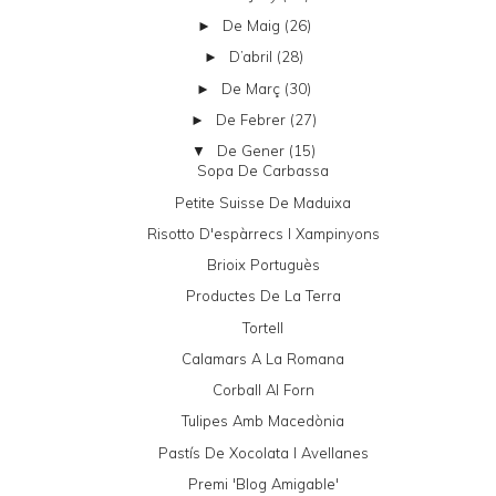
De Maig
(26)
►
D’abril
(28)
►
De Març
(30)
►
De Febrer
(27)
►
De Gener
(15)
▼
Sopa De Carbassa
Petite Suisse De Maduixa
Risotto D'espàrrecs I Xampinyons
Brioix Portuguès
Productes De La Terra
Tortell
Calamars A La Romana
Corball Al Forn
Tulipes Amb Macedònia
Pastís De Xocolata I Avellanes
Premi 'Blog Amigable'