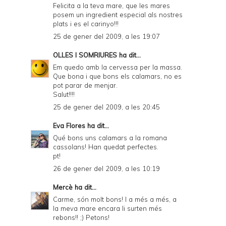
Felicita a la teva mare, que les mares
posem un ingredient especial als nostres
plats i es el carinyo!!!
25 de gener del 2009, a les 19:07
OLLES I SOMRIURES
ha dit...
Em quedo amb la cervessa per la massa.
Que bona i que bons els calamars, no es
pot parar de menjar.
Salut!!!!
25 de gener del 2009, a les 20:45
Eva Flores
ha dit...
Qué bons uns calamars a la romana
cassolans! Han quedat perfectes.
pt!
26 de gener del 2009, a les 10:19
Mercè
ha dit...
Carme, són molt bons! I a més a més, a
la meva mare encara li surten més
rebons!! ;) Petons!