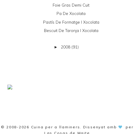
Foie Gras Demi Cuit
Pa De Xocolata
Pastís De Formatge I Xocolata
Bescuit De Taronja I Xocolata
2008
(91)
►
© 2008-2026
Cuina per a llaminers
. Dissenyat amb
per
Las Cosas de Maite