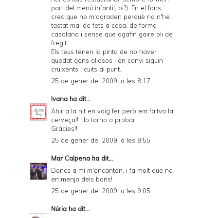
d
part del menú infantil, oi?). En el fons,
crec que no m'agraden perquè no n'he
P
tastat mai de fets a casa, de forma
casolana i sense que agafin gaire oli de
D
fregit.
F
Els teus tenen la pinta de no haver
quedat gens oliosos i en canvi siguin
cruixents i cuits al punt.
25 de gener del 2009, a les 8:17
Ivana
ha dit...
Ahir a la nit en vaig fer però em faltva la
cerveça!! Ho torno a probar!
Gràcies!!
25 de gener del 2009, a les 8:55
Mar Calpena
ha dit...
Doncs a mi m'encanten, i fa molt que no
en menjo dels bons!
25 de gener del 2009, a les 9:05
Núria
ha dit...