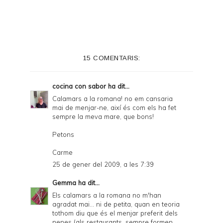
i
n
t
e
15 COMENTARIS:
r
F
cocina con sabor
ha dit...
r
Calamars a la romana! no em cansaria
mai de menjar-ne, així és com els ha fet
i
sempre la meva mare, que bons!
e
Petons
n
Carme
d
25 de gener del 2009, a les 7:39
l
Gemma
ha dit...
y
Els calamars a la romana no m'han
a
agradat mai... ni de petita, quan en teoria
tothom diu que és el menjar preferit dels
n
nenes (als restaurants, sempre formen