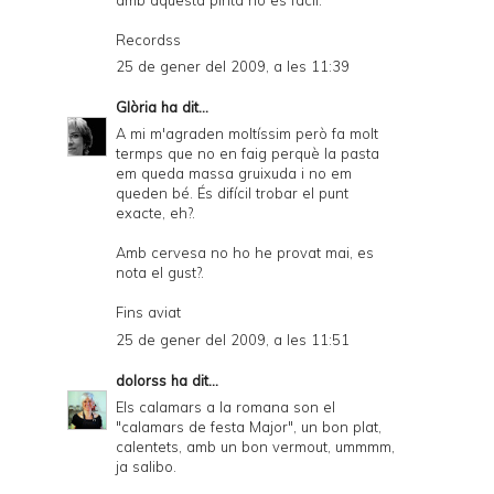
Recordss
25 de gener del 2009, a les 11:39
Glòria
ha dit...
A mi m'agraden moltíssim però fa molt
termps que no en faig perquè la pasta
em queda massa gruixuda i no em
queden bé. És difícil trobar el punt
exacte, eh?.
Amb cervesa no ho he provat mai, es
nota el gust?.
Fins aviat
25 de gener del 2009, a les 11:51
dolorss
ha dit...
Els calamars a la romana son el
"calamars de festa Major", un bon plat,
calentets, amb un bon vermout, ummmm,
ja salibo.