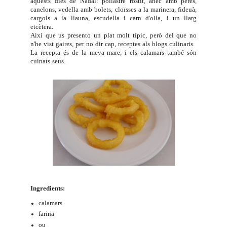
aquests dies de Nadal: pollastre rostit, ànec amb peres,
canelons, vedella amb bolets, cloïsses a la marinera, fideuà,
cargols a la llauna, escudella i carn d'olla, i un llarg
etcètera.
Així que us presento un plat molt típic, però del que no
n'he vist gaires, per no dir cap, receptes als blogs culinaris.
La recepta és de la meva mare, i els calamars també són
cuinats seus.
Ingredients:
calamars
farina
ou