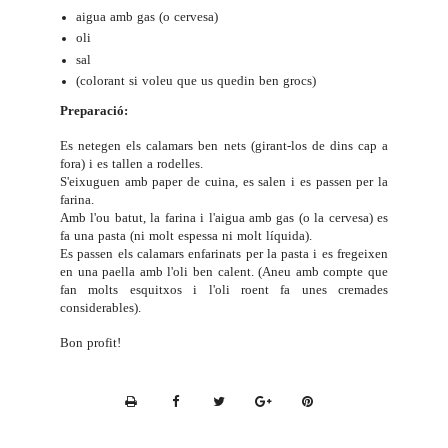
aigua amb gas (o cervesa)
oli
sal
(colorant si voleu que us quedin ben grocs)
Preparació:
Es netegen els calamars ben nets (girant-los de dins cap a
fora) i es tallen a rodelles.
S'eixuguen amb paper de cuina, es salen i es passen per la
farina.
Amb l'ou batut, la farina i l'aigua amb gas (o la cervesa) es
fa una pasta (ni molt espessa ni molt líquida).
Es passen els calamars enfarinats per la pasta i es fregeixen
en una paella amb l'oli ben calent. (Aneu amb compte que
fan molts esquitxos i l'oli roent fa unes cremades
considerables).
Bon profit!
P
r