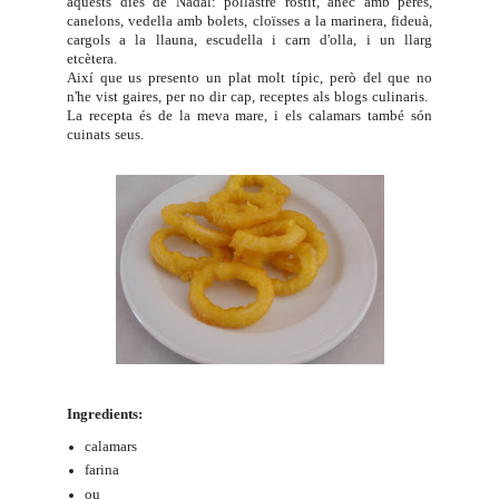
aquests dies de Nadal: pollastre rostit, ànec amb peres,
canelons, vedella amb bolets, cloïsses a la marinera, fideuà,
cargols a la llauna, escudella i carn d'olla, i un llarg
etcètera.
Així que us presento un plat molt típic, però del que no
n'he vist gaires, per no dir cap, receptes als blogs culinaris.
La recepta és de la meva mare, i els calamars també són
cuinats seus.
Ingredients:
calamars
farina
ou