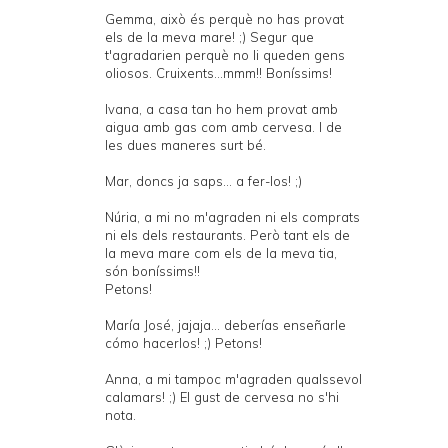
Gemma, això és perquè no has provat
els de la meva mare! ;) Segur que
t'agradarien perquè no li queden gens
oliosos. Cruixents...mmm!! Boníssims!
Ivana, a casa tan ho hem provat amb
aigua amb gas com amb cervesa. I de
les dues maneres surt bé.
Mar, doncs ja saps... a fer-los! ;)
Núria, a mi no m'agraden ni els comprats
ni els dels restaurants. Però tant els de
la meva mare com els de la meva tia,
són boníssims!!
Petons!
María José, jajaja... deberías enseñarle
cómo hacerlos! ;) Petons!
Anna, a mi tampoc m'agraden qualssevol
calamars! ;) El gust de cervesa no s'hi
nota.