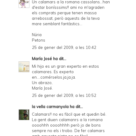
Un calamars a la romana cassolans...han
d'estar bonísssims!! ami no m'agraden
els comprats perque tenen massa
arrebossat, però aquests de la teva
mare semblant fantàstics...
Núria
Petons
25 de gener del 2009, a les 10:42
María José
ha dit...
Mi hijo es un gran experto en estos
calamares. Es experto
en....comérselos.ja,ja.ja.
Un abrazo,
María José.
25 de gener del 2009, a les 10:52
la vella carmanyola
ha dit...
Calamars!! no es fàcil que et quedin bé.
La gent diuen calamanrs a la romana
oooohhh oooohhhh però jo de bons
sempre no els i trobo. De fer calamars
amb aquesta pinta no es fàcil.