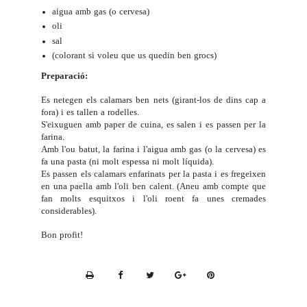
aigua amb gas (o cervesa)
oli
sal
(colorant si voleu que us quedin ben grocs)
Preparació:
Es netegen els calamars ben nets (girant-los de dins cap a
fora) i es tallen a rodelles.
S'eixuguen amb paper de cuina, es salen i es passen per la
farina.
Amb l'ou batut, la farina i l'aigua amb gas (o la cervesa) es
fa una pasta (ni molt espessa ni molt líquida).
Es passen els calamars enfarinats per la pasta i es fregeixen
en una paella amb l'oli ben calent. (Aneu amb compte que
fan molts esquitxos i l'oli roent fa unes cremades
considerables).
Bon profit!
P
r