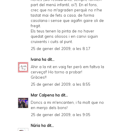
d
part del menú infantil, oi?). En el fons,
crec que no m'agraden perquè no n'he
P
tastat mai de fets a casa, de forma
casolana i sense que agafin gaire oli de
D
fregit.
F
Els teus tenen la pinta de no haver
quedat gens oliosos i en canvi siguin
cruixents i cuits al punt.
25 de gener del 2009, a les 8:17
Ivana
ha dit...
Ahir a la nit en vaig fer però em faltva la
cerveça!! Ho torno a probar!
Gràcies!!
25 de gener del 2009, a les 8:55
Mar Calpena
ha dit...
Doncs a mi m'encanten, i fa molt que no
en menjo dels bons!
25 de gener del 2009, a les 9:05
Núria
ha dit...