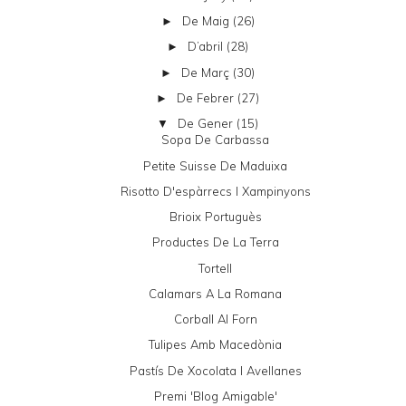
De Maig
(26)
►
D’abril
(28)
►
De Març
(30)
►
De Febrer
(27)
►
De Gener
(15)
▼
Sopa De Carbassa
Petite Suisse De Maduixa
Risotto D'espàrrecs I Xampinyons
Brioix Portuguès
Productes De La Terra
Tortell
Calamars A La Romana
Corball Al Forn
Tulipes Amb Macedònia
Pastís De Xocolata I Avellanes
Premi 'Blog Amigable'