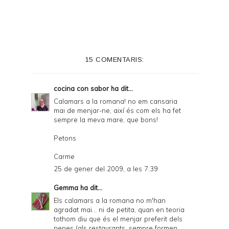
i
n
t
e
15 COMENTARIS:
r
F
cocina con sabor
ha dit...
r
Calamars a la romana! no em cansaria
mai de menjar-ne, així és com els ha fet
i
sempre la meva mare, que bons!
e
Petons
n
Carme
d
25 de gener del 2009, a les 7:39
l
Gemma
ha dit...
y
Els calamars a la romana no m'han
a
agradat mai... ni de petita, quan en teoria
tothom diu que és el menjar preferit dels
n
nenes (als restaurants, sempre formen