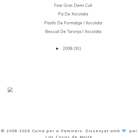
Foie Gras Demi Cuit
Pa De Xocolata
Pastís De Formatge I Xocolata
Bescuit De Taronja I Xocolata
2008
(91)
►
© 2008-2026
Cuina per a llaminers
. Dissenyat amb
per
Las Cosas de Maite