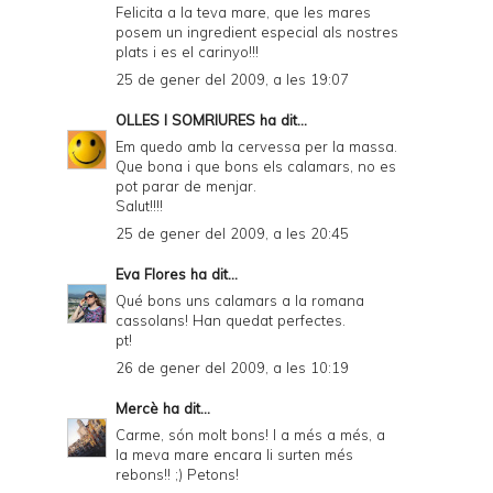
Felicita a la teva mare, que les mares
posem un ingredient especial als nostres
plats i es el carinyo!!!
25 de gener del 2009, a les 19:07
OLLES I SOMRIURES
ha dit...
Em quedo amb la cervessa per la massa.
Que bona i que bons els calamars, no es
pot parar de menjar.
Salut!!!!
25 de gener del 2009, a les 20:45
Eva Flores
ha dit...
Qué bons uns calamars a la romana
cassolans! Han quedat perfectes.
pt!
26 de gener del 2009, a les 10:19
Mercè
ha dit...
Carme, són molt bons! I a més a més, a
la meva mare encara li surten més
rebons!! ;) Petons!