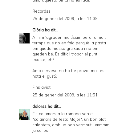
Recordss
25 de gener del 2009, a les 11:39
Glòria
ha dit...
A mi m'agraden moltíssim però fa molt
termps que no en faig perquè la pasta
em queda massa gruixuda i no em
queden bé. És difícil trobar el punt
exacte, eh?.
Amb cervesa no ho he provat mai, es
nota el gust?.
Fins aviat
25 de gener del 2009, a les 11:51
dolorss
ha dit...
Els calamars a la romana son el
"calamars de festa Major", un bon plat,
calentets, amb un bon vermout, ummmm,
ja salibo.