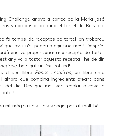
ing Challenge
anava a càrrec de la Maria José
 ens va proposar preparar el Tortell de Reis o la
e fa temps, de receptes de tortell en trobareu
í que avui n'hi podeu afegir una més!! Després
ordà
ens va proporcionar una recepta de tortell
uest any volia tastar aquesta recepta i he de dir,
nettone
, ha sigut un èxit rotund!
s el seu llibre
Panes creativos
, un llibre amb
a i alhora que combina ingredients creant pans
pat del dia. Des que
me'l van regalar
, a casa ja
cantat!
 nit màgica i els Reis s'hagin portat molt bé!