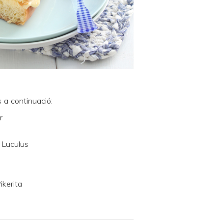
 a continuació:
r
 Luculus
ikerita