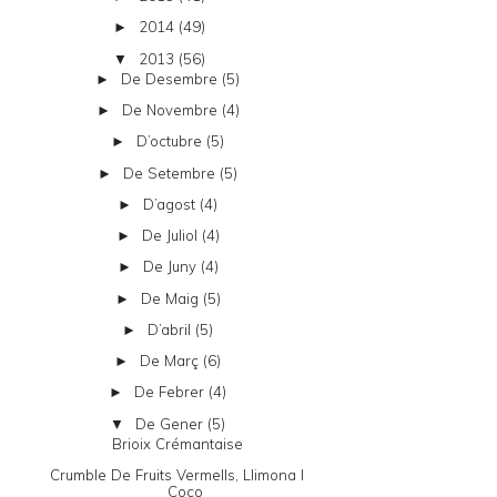
2014
(49)
►
2013
(56)
▼
De Desembre
(5)
►
De Novembre
(4)
►
D’octubre
(5)
►
De Setembre
(5)
►
D’agost
(4)
►
De Juliol
(4)
►
De Juny
(4)
►
De Maig
(5)
►
D’abril
(5)
►
De Març
(6)
►
De Febrer
(4)
►
De Gener
(5)
▼
Brioix Crémantaise
Crumble De Fruits Vermells, Llimona I
Coco