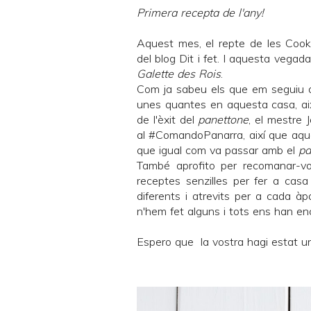
Primera recepta de l'any!
Aquest mes, el repte de les
Cook
del blog
Dit i fet
. I aquesta vegada
Galette des Rois
.
Com ja sabeu els que em seguiu d
unes quantes en aquesta casa, aix
de l'èxit del
panettone
, el
mestre J
al #
ComandoPanarra
, així que aq
que igual com va passar amb el
pa
També aprofito per recomanar-vo
receptes senzilles per fer a cas
diferents i atrevits per a cada à
n'hem fet alguns i tots ens han en
Espero que la vostra hagi estat una