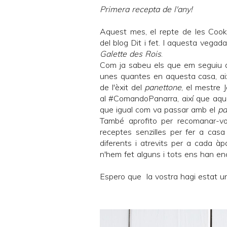
Primera recepta de l'any!
Aquest mes, el repte de les
Cook
del blog
Dit i fet
. I aquesta vegada
Galette des Rois
.
Com ja sabeu els que em seguiu d
unes quantes en aquesta casa, aix
de l'èxit del
panettone
, el
mestre J
al #
ComandoPanarra
, així que aq
que igual com va passar amb el
pa
També aprofito per recomanar-vo
receptes senzilles per fer a cas
diferents i atrevits per a cada à
n'hem fet alguns i tots ens han en
Espero que la vostra hagi estat una