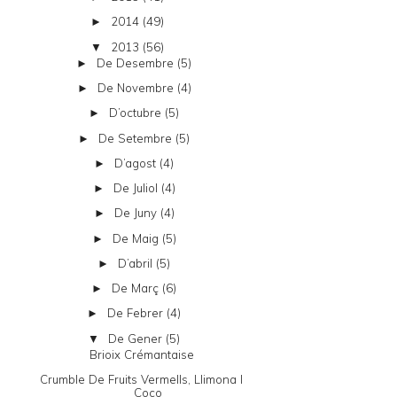
2014
(49)
►
2013
(56)
▼
De Desembre
(5)
►
De Novembre
(4)
►
D’octubre
(5)
►
De Setembre
(5)
►
D’agost
(4)
►
De Juliol
(4)
►
De Juny
(4)
►
De Maig
(5)
►
D’abril
(5)
►
De Març
(6)
►
De Febrer
(4)
►
De Gener
(5)
▼
Brioix Crémantaise
Crumble De Fruits Vermells, Llimona I
Coco