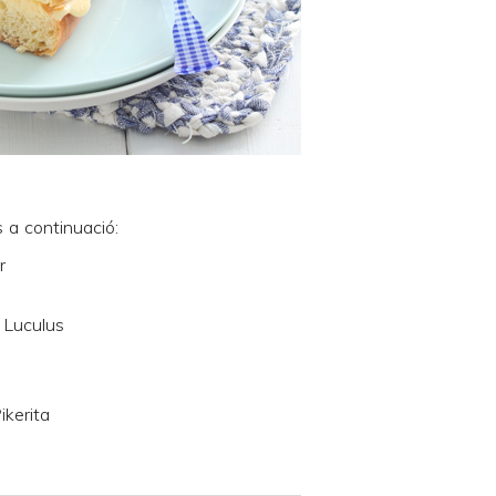
 a continuació:
r
 Luculus
ikerita