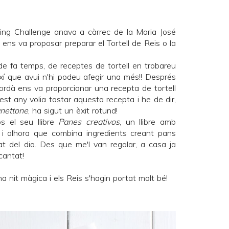
ing Challenge
anava a càrrec de la Maria José
 ens va proposar preparar el Tortell de Reis o la
e fa temps, de receptes de tortell en trobareu
í que avui n'hi podeu afegir una més!! Després
ordà
ens va proporcionar una recepta de tortell
uest any volia tastar aquesta recepta i he de dir,
nettone
, ha sigut un èxit rotund!
s el seu llibre
Panes creativos
, un llibre amb
a i alhora que combina ingredients creant pans
pat del dia. Des que
me'l van regalar
, a casa ja
cantat!
 nit màgica i els Reis s'hagin portat molt bé!