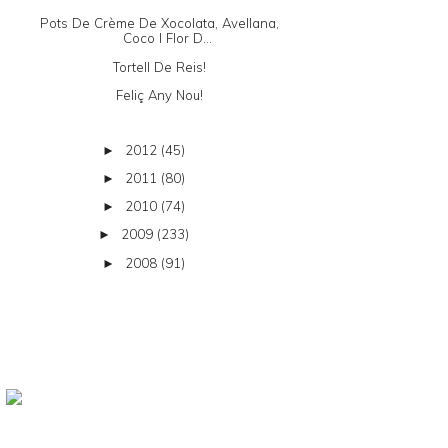
Pots De Crème De Xocolata, Avellana,
Coco I Flor D...
Tortell De Reis!
Feliç Any Nou!
2012
(45)
►
2011
(80)
►
2010
(74)
►
2009
(233)
►
2008
(91)
►