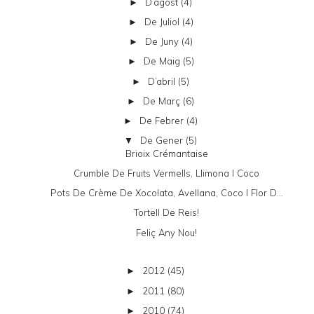
D’agost
(4)
►
De Juliol
(4)
►
De Juny
(4)
►
De Maig
(5)
►
D’abril
(5)
►
De Març
(6)
►
De Febrer
(4)
►
De Gener
(5)
▼
Brioix Crémantaise
Crumble De Fruits Vermells, Llimona I Coco
Pots De Crème De Xocolata, Avellana, Coco I Flor D...
Tortell De Reis!
Feliç Any Nou!
2012
(45)
►
2011
(80)
►
2010
(74)
►