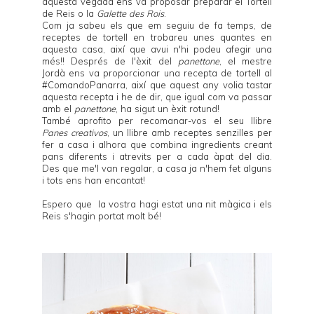
aquesta vegada ens va proposar preparar el Tortell
de Reis o la
Galette des Rois
.
Com ja sabeu els que em seguiu de fa temps, de
receptes de tortell en trobareu unes quantes en
aquesta casa, així que avui n'hi podeu afegir una
més!! Després de l'èxit del
panettone
, el
mestre
Jordà
ens va proporcionar una recepta de tortell al
#
ComandoPanarra
, així que aquest any volia tastar
aquesta recepta i he de dir, que igual com va passar
amb el
panettone
, ha sigut un èxit rotund!
També aprofito per recomanar-vos el seu llibre
Panes creativos
, un llibre amb receptes senzilles per
fer a casa i alhora que combina ingredients creant
pans diferents i atrevits per a cada àpat del dia.
Des que
me'l van regalar
, a casa ja n'hem fet alguns
i tots ens han encantat!
Espero que la vostra hagi estat una nit màgica i els
Reis s'hagin portat molt bé!