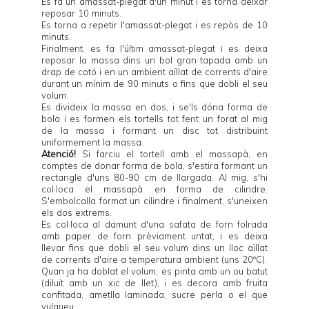
Es fa un amassat-plegat d'un minut i es torna deixar
reposar 10 minuts.
Es torna a repetir l'amassat-plegat i es repòs de 10
minuts.
Finalment, es fa l'últim amassat-plegat i es deixa
reposar la massa dins un bol gran tapada amb un
drap de cotó i en un ambient aïllat de corrents d'aire
durant un mínim de 90 minuts o fins que dobli el seu
volum.
Es divideix la massa en dos, i se'ls dóna forma de
bola i es formen els tortells tot fent un forat al mig
de la massa i formant un disc tot distribuint
uniformement la massa.
Atenció!
Si farciu el tortell amb el massapà, en
comptes de donar forma de bola, s'estira formant un
rectangle d'uns 80-90 cm de llargada. Al mig, s'hi
col·loca el massapà en forma de cilindre.
S'embolcalla format un cilindre i finalment, s'uneixen
els dos extrems.
Es col·loca al damunt d'una safata de forn folrada
amb paper de forn prèviament untat, i es deixa
llevar fins que dobli el seu volum dins un lloc aïllat
de corrents d'aire a temperatura ambient (uns 20ºC).
Quan ja ha doblat el volum, es pinta amb un ou batut
(diluït amb un xic de llet), i es decora amb fruita
confitada, ametlla laminada, sucre perla o el que
vulgueu.