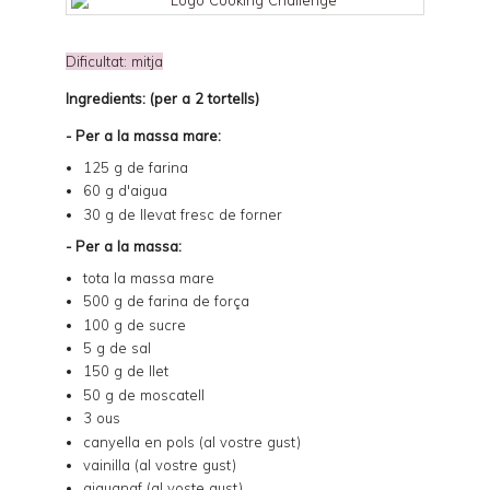
Dificultat: mitja
Ingredients: (per a 2 tortells)
- Per a la massa mare:
125 g de farina
60 g d'aigua
30 g de llevat fresc de forner
- Per a la massa:
tota la massa mare
500 g de farina de força
100 g de sucre
5 g de sal
150 g de llet
50 g de moscatell
3 ous
canyella en pols (al vostre gust)
vainilla (al vostre gust)
aiguanaf (al voste gust)