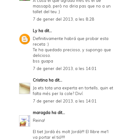
A casa el que agrada més és el de
massapà, però no diria pas que no a un
tallet del teu ;)
7 de gener del 2013, a les 8:28
Ly
ha dit...
Definitivamente habrá que probar esta
receta :)
Te ha quedado precioso, y supongo que
delicioso.
bss guapa
7 de gener del 2013, a les 14:01
Cristina
ha dit...
Ja ets tota una experta en tortells, quin et
falta més per la cole? Diví.
7 de gener del 2013, a les 14:01
maragda
ha dit...
Reina!
El tiet Jordà és molt Jordà!!! El llibre me'l
va portar el tió!!!!