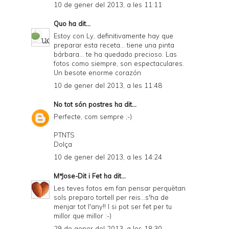
10 de gener del 2013, a les 11:11
Quo
ha dit...
Estoy con Ly, definitivamente hay que
preparar esta receta... tiene una pinta
bárbara... te ha quedado precioso. Las
fotos como siempre, son espectaculares.
Un besote enorme corazón
10 de gener del 2013, a les 11:48
No tot són postres
ha dit...
Perfecte, com sempre ;-)
PTNTS
Dolça
10 de gener del 2013, a les 14:24
MªJose-Dit i Fet
ha dit...
Les teves fotos em fan pensar perquètan
sols preparo tortell per reis...s'ha de
menjar tot l'any!! I si pot ser fet per tu
millor que millor :-)
29 de gener del 2013, a les 18:30