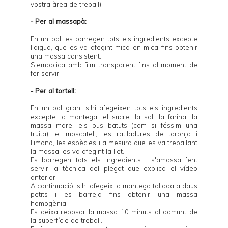
vostra àrea de treball).
- Per al massapà:
En un bol, es barregen tots els ingredients excepte
l'aigua, que es va afegint mica en mica fins obtenir
una massa consistent.
S'embolica amb film transparent fins al moment de
fer servir.
- Per al tortell:
En un bol gran, s'hi afegeixen tots els ingredients
excepte la mantega: el sucre, la sal, la farina, la
massa mare, els ous batuts (com si féssim una
truita), el moscatell, les ratlladures de taronja i
llimona, les espècies i a mesura que es va treballant
la massa, es va afegint la llet.
Es barregen tots els ingredients i s'amassa fent
servir la tècnica del plegat que explica el vídeo
anterior.
A continuació, s'hi afegeix la mantega tallada a daus
petits i es barreja fins obtenir una massa
homogènia.
Es deixa reposar la massa 10 minuts al damunt de
la superfície de treball.