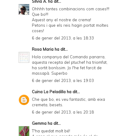
Sílvia A.
ha dit...
Ohhhh tantes combinacions com cases!!!
Que bo!!!
Aquest any el nostre de crema!
Petons i que els reis hagin portat moltes
coses!
6 de gener del 2013, a les 18:33
Rosa Maria
ha dit...
Hola companya del Comando panarra,
aquesta recepta del ptuchef ha triomfat,
ha sortit boníssim. Jo l'he fet farcit de
massapà. Superbo
6 de gener del 2013, a les 19:03
Cuina La Peladilla
ha dit...
Che que bo, es veu fantastic, amb eixa
cremeta, besets.
6 de gener del 2013, a les 20:18
Gemma
ha dit...
T'ha quedat molt bé!