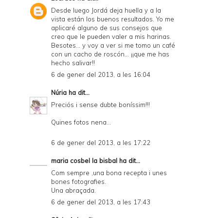
r
Desde luego Jordá deja huella y a la
vista están los buenos resultados. Yo me
i
aplicaré alguno de sus consejos que
e
creo que le pueden valer a mis harinas.
Besotes... y voy a ver si me tomo un café
n
con un cacho de roscón... ¡¡que me has
hecho salivar!!
d
6 de gener del 2013, a les 16:04
l
Núria
ha dit...
y
Preciós i sense dubte boníssim!!!
a
Quines fotos nena...
n
d
6 de gener del 2013, a les 17:22
P
maria cosbel la bisbal
ha dit...
D
Com sempre ,una bona recepta i unes
bones fotografies.
F
Una abraçada.
6 de gener del 2013, a les 17:43