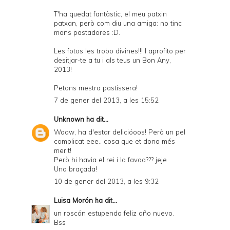
T'ha quedat fantàstic, el meu patxin
patxan, però com diu una amiga: no tinc
mans pastadores :D.
Les fotos les trobo divines!!! I aprofito per
desitjar-te a tu i als teus un Bon Any,
2013!
Petons mestra pastissera!
7 de gener del 2013, a les 15:52
Unknown
ha dit...
Waaw, ha d'estar delicióoos! Però un pel
complicat eee.. cosa que et dona més
merit!
Però hi havia el rei i la favaa??? jeje
Una braçada!
10 de gener del 2013, a les 9:32
Luisa Morón
ha dit...
un roscón estupendo feliz año nuevo.
Bss