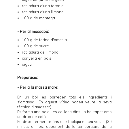
ratlladura d'una taronja
ratlladura d'una llimona
100 g de mantega
- Per al massapà:
100 g de farina d'ametlla
100 g de sucre
ratlladura de llimona
canyella en pols
aigua
Preparació:
- Per a la massa mare:
En un bol, es barregen tots els ingredients i
s'amassa. (En
aquest vídeo
podeu veure la seva
tècnica d'amassat).
Es forma una bola i es col·loca dins un bol tapat amb
un drap de cotó.
Es deixa fermentar fins que tripliqui el seu volum (30
minuts o més, depenent de la temperatura de la