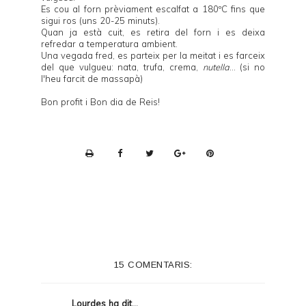
Es cou al forn prèviament escalfat a 180ºC fins que
sigui ros (uns 20-25 minuts).
Quan ja està cuit, es retira del forn i es deixa
refredar a temperatura ambient.
Una vegada fred, es parteix per la meitat i es farceix
del que vulgueu: nata, trufa, crema,
nutella
... (si no
l'heu farcit de massapà)
Bon profit i Bon dia de Reis!
P
r
i
n
t
e
15 COMENTARIS:
r
F
Lourdes
ha dit...