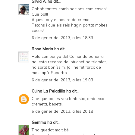
Sílvia A.
ha dit...
Ohhhh tantes combinacions com cases!!!
Que bo!!!
Aquest any el nostre de crema!
Petons i que els reis hagin portat moltes
coses!
6 de gener del 2013, a les 18:33
Rosa Maria
ha dit...
Hola companya del Comando panarra,
aquesta recepta del ptuchef ha triomfat,
ha sortit boníssim. Jo l'he fet farcit de
massapà. Superbo
6 de gener del 2013, a les 19:03
Cuina La Peladilla
ha dit...
Che que bo, es veu fantastic, amb eixa
cremeta, besets.
6 de gener del 2013, a les 20:18
Gemma
ha dit...
T'ha quedat molt bé!