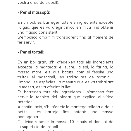
vostra àrea de treball).
- Per al massapà:
En un bol, es barregen tots els ingredients excepte
l'aigua, que es va afegint mica en mica fins obtenir
una massa consistent.
S'embolica amb film transparent fins al moment de
fer servir.
- Per al tortell:
En un bol gran, s'hi afegeixen tots els ingredients
excepte la mantega: el sucre, la sal, la farina, la
massa mare, els ous batuts (com si féssim una
truita), el moscatell, les ratlladures de taronja i
llimona, les espècies i a mesura que es va treballant
la massa, es va afegint la llet.
Es barregen tots els ingredients i s'amassa fent
servir la tècnica del plegat que explica el vídeo
anterior.
A continuació, s'hi afegeix la mantega tallada a daus
petits i es barreja fins obtenir una massa
homogènia.
Es deixa reposar la massa 10 minuts al damunt de
la superfície de treball.