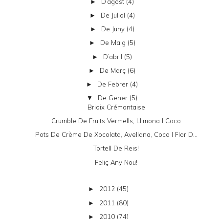
D’agost
(4)
►
De Juliol
(4)
►
De Juny
(4)
►
De Maig
(5)
►
D’abril
(5)
►
De Març
(6)
►
De Febrer
(4)
►
De Gener
(5)
▼
Brioix Crémantaise
Crumble De Fruits Vermells, Llimona I Coco
Pots De Crème De Xocolata, Avellana, Coco I Flor D...
Tortell De Reis!
Feliç Any Nou!
2012
(45)
►
2011
(80)
►
2010
(74)
►