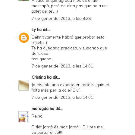
A casa el que agrada més és el de
massapà, però no diria pas que no a un
tallet del teu ;)
7 de gener del 2013, a les 8:28
Ly
ha dit...
Definitivamente habrá que probar esta
receta :)
Te ha quedado precioso, y supongo que
delicioso.
bss guapa
7 de gener del 2013, a les 14:01
Cristina
ha dit...
Ja ets tota una experta en tortells, quin et
falta més per la cole? Diví.
7 de gener del 2013, a les 14:01
maragda
ha dit...
Reina!
El tiet Jordà és molt Jordà!!! El llibre me'l
va portar el tió!!!!