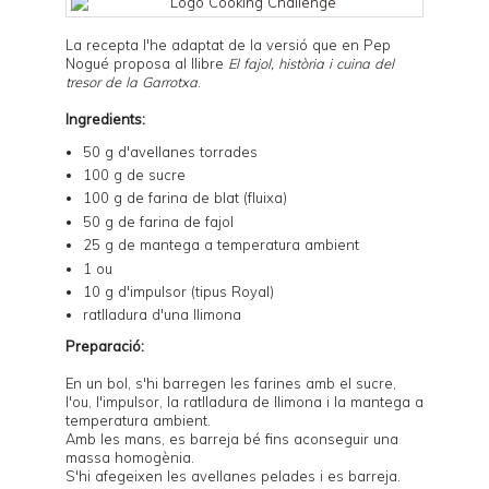
La recepta l'he adaptat de la versió que en Pep
Nogué proposa al llibre
El fajol, història i cuina del
tresor de la Garrotxa
.
Ingredients:
50 g d'avellanes torrades
100 g de sucre
100 g de farina de blat (fluixa)
50 g de farina de fajol
25 g de mantega a temperatura ambient
1 ou
10 g d'impulsor (tipus Royal)
ratlladura d'una llimona
Preparació:
En un bol, s'hi barregen les farines amb el sucre,
l'ou, l'impulsor, la ratlladura de llimona i la mantega a
temperatura ambient.
Amb les mans, es barreja bé fins aconseguir una
massa homogènia.
S'hi afegeixen les avellanes pelades i es barreja.