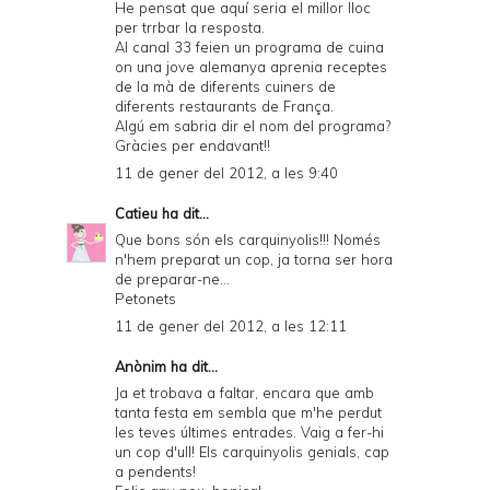
He pensat que aquí seria el millor lloc
per trrbar la resposta.
Al canal 33 feien un programa de cuina
on una jove alemanya aprenia receptes
de la mà de diferents cuiners de
diferents restaurants de França.
Algú em sabria dir el nom del programa?
Gràcies per endavant!!
11 de gener del 2012, a les 9:40
Catieu
ha dit...
Que bons són els carquinyolis!!! Només
n'hem preparat un cop, ja torna ser hora
de preparar-ne...
Petonets
11 de gener del 2012, a les 12:11
Anònim ha dit...
Ja et trobava a faltar, encara que amb
tanta festa em sembla que m'he perdut
les teves últimes entrades. Vaig a fer-hi
un cop d'ull! Els carquinyolis genials, cap
a pendents!