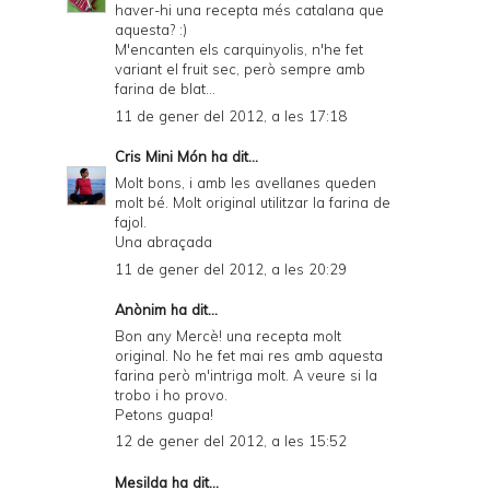
haver-hi una recepta més catalana que
aquesta? :)
M'encanten els carquinyolis, n'he fet
variant el fruit sec, però sempre amb
farina de blat...
11 de gener del 2012, a les 17:18
Cris Mini Món
ha dit...
Molt bons, i amb les avellanes queden
molt bé. Molt original utilitzar la farina de
fajol.
Una abraçada
11 de gener del 2012, a les 20:29
Anònim ha dit...
Bon any Mercè! una recepta molt
original. No he fet mai res amb aquesta
farina però m'intriga molt. A veure si la
trobo i ho provo.
Petons guapa!
12 de gener del 2012, a les 15:52
Mesilda
ha dit...