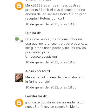
Mercèèèèè es un dels meus postres
preferits!!! I amb el plus d'aquesta farina
encara deuen ser més bons!!!!! Una gran
recepte!!! Petons bonica!!!!
10 de gener del 2012, a les 18:19
Quo
ha dit...
Que ricos, eso sí, me da que la harina
esa aquí no la encuentro... pero bueno, tu
me guardas unos pocos y me los envías
por correo jajaja...
Un besote guapísima!
10 de gener del 2012, a les 18:25
A peu coix
ha dit...
Mercè genial la idea de prepar-ho amb
la farina de fajol!
10 de gener del 2012, a les 18:35
Lourdes
ha dit...
¡¡nunca te acostarás sin aprender algo
nuevo!!.... ¡¡Y hoy se cumple!!... Me ha