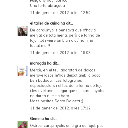
Feliç any nou, bonica!
Una forta abraçada
11 de gener del 2012, a les 12:54
el taller de cuina
ha dit...
De carquinyolis pensava que n'havia
menjat de tota mena, però de farina de
fajol, tot i viure amb un olotí no n'he
tastat mai!!!
11 de gener del 2012, a les 16:03
maragda
ha dit...
Mercè, en el teu laboratori de dolços
meravellosos m'has deixat amb la boca
ben badada... Les fotografies
espectaculars i el toc de la farina de fajol
i les avellanes, segur que els carquinyolis
no duren ni mitja hora...
Molts besitos Santa Dolceta ;)
11 de gener del 2012, a les 17:12
Gemma
ha dit...
Ostres, carquinyolis amb gra de fajol, pot