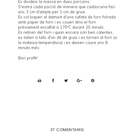
Es divideix la massa en dues porcions.
S'estira cada porció de manera que cadascuna faci
uns 3 cm d'ample per 1 cm de gruix.
Es col·loquen al damunt d'una safata de forn folrada
amb paper de forn i es couen dins el forn
prèviament escalfat a 175ºC durant 20 minuts.
Es retiren del forn i quan encara són ben calentes,
es tallen a talls d'un dit de gruix i es tornen al forn (a
la mateixa temperatura) i es deixen coure uns 8
minuts més.
Bon profit!
P
r
i
n
t
e
37 COMENTARIS:
r