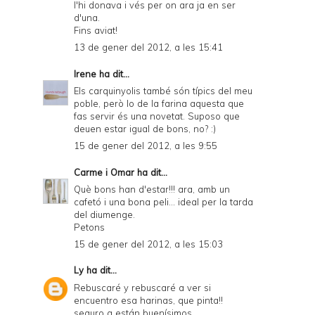
l'hi donava i vés per on ara ja en ser
d'una.
Fins aviat!
13 de gener del 2012, a les 15:41
Irene
ha dit...
Els carquinyolis també són típics del meu
poble, però lo de la farina aquesta que
fas servir és una novetat. Suposo que
deuen estar igual de bons, no? :)
15 de gener del 2012, a les 9:55
Carme i Omar
ha dit...
Què bons han d'estar!!! ara, amb un
cafetó i una bona peli... ideal per la tarda
del diumenge.
Petons
15 de gener del 2012, a les 15:03
Ly
ha dit...
Rebuscaré y rebuscaré a ver si
encuentro esa harinas, que pinta!!
seguro q están buenísimos.