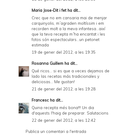
Maria Jose-Dit i fet
ha dit...
Crec que no em cansaria mai de menjar
carquinyolis, m´agraden moltíssim i em
recorden molt a la meva infantesa...així
que la teva recepta m´ha encantat i les
fotos són espectaculars...un petonet
estimada
19 de gener del 2012, a les 19:35
Rosanna Guillem
ha dit...
Qué ricos... si es que a veces dejamos de
lado las recetas más tradicionales y
deliciosas... Me gustan!
21 de gener del 2012, a les 19:28
Francesc
ha dit...
Quina recepta més bona!!! Un dia
d'aquests l'haig de preparar. Salutacions
22 de gener del 2012, a les 12:42
Publica un comentari a l'entrada