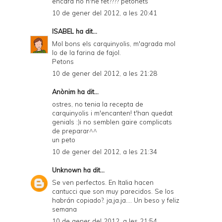
encara no n'he fet???? petonets
10 de gener del 2012, a les 20:41
ISABEL
ha dit...
Mol bons els carquinyolis, m'agrada mol
lo de la farina de fajol.
Petons
10 de gener del 2012, a les 21:28
Anònim ha dit...
ostres, no tenia la recepta de
carquinyolis i m'encanten! t'han quedat
genials :)i no semblen gaire complicats
de preparar^^
un peto
10 de gener del 2012, a les 21:34
Unknown
ha dit...
Se ven perfectos. En Italia hacen
cantucci que son muy parecidos. Se los
habrán copiado?. ja,ja.ja.... Un beso y feliz
semana
10 de gener del 2012, a les 21:54