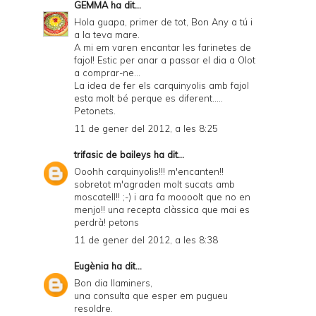
GEMMA
ha dit...
Hola guapa, primer de tot, Bon Any a tú i
a la teva mare.
A mi em varen encantar les farinetes de
fajol! Estic per anar a passar el dia a Olot
a comprar-ne...
La idea de fer els carquinyolis amb fajol
esta molt bé perque es diferent.....
Petonets.
11 de gener del 2012, a les 8:25
trifasic de baileys
ha dit...
Ooohh carquinyolis!!! m'encanten!!
sobretot m'agraden molt sucats amb
moscatell!! ;-) i ara fa moooolt que no en
menjo!! una recepta clàssica que mai es
perdrà! petons
11 de gener del 2012, a les 8:38
Eugènia
ha dit...
Bon dia llaminers,
una consulta que esper em pugueu
resoldre.