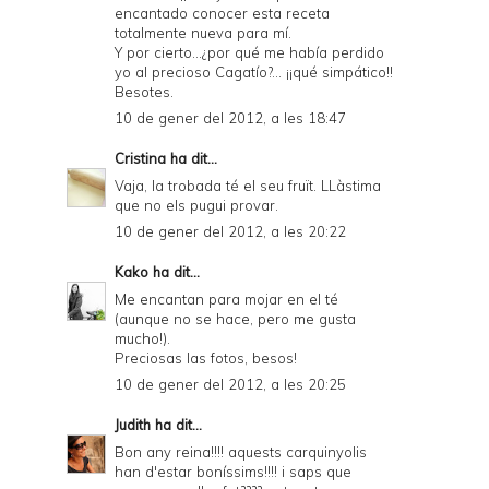
encantado conocer esta receta
totalmente nueva para mí.
Y por cierto...¿por qué me había perdido
yo al precioso Cagatío?... ¡¡qué simpático!!
Besotes.
10 de gener del 2012, a les 18:47
Cristina
ha dit...
Vaja, la trobada té el seu fruït. LLàstima
que no els pugui provar.
10 de gener del 2012, a les 20:22
Kako
ha dit...
Me encantan para mojar en el té
(aunque no se hace, pero me gusta
mucho!).
Preciosas las fotos, besos!
10 de gener del 2012, a les 20:25
Judith
ha dit...
Bon any reina!!!! aquests carquinyolis
han d'estar boníssims!!!! i saps que