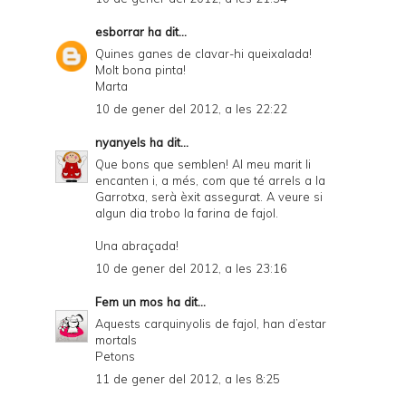
esborrar
ha dit...
Quines ganes de clavar-hi queixalada!
Molt bona pinta!
Marta
10 de gener del 2012, a les 22:22
nyanyels
ha dit...
Que bons que semblen! Al meu marit li
encanten i, a més, com que té arrels a la
Garrotxa, serà èxit assegurat. A veure si
algun dia trobo la farina de fajol.
Una abraçada!
10 de gener del 2012, a les 23:16
Fem un mos
ha dit...
Aquests carquinyolis de fajol, han d’estar
mortals
Petons
11 de gener del 2012, a les 8:25