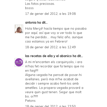
Las fotos preciosas.
bssss
17 de gener del 2012, a les 19:08
antonia
ha dit...
Hola Merçé! hacía tiempo que no pasaba
por aquí, así que voy a ver todo lo que
me he perdido.... muy feliz año, aunque
casi estamos ya en Febrero!
18 de gener del 2012, a les 12:49
las recetas de ella y el abanico
ha dit...
A mi m'encanten els carquinyolis, i ara
m'has fet recordar que fa temps que no
en faig!!!!
Alguna vegada he pensat de posar-hi
avellanes, però mai m'he acabat de
decidir i sempre acabo fent-los amb
ametlles. La propera vegada provaré a
veure quin gust tenen. Segur que molt
bo, oi?!!!!!
Petons
18 de gener del 2012, a les 23:50