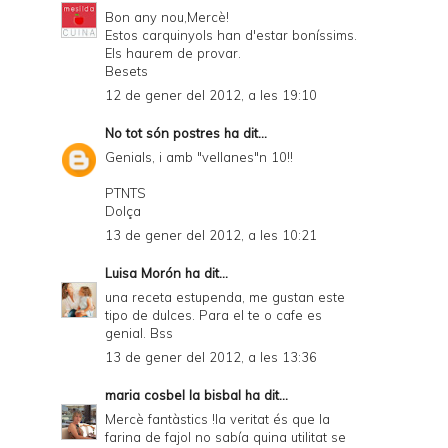
Bon any nou,Mercè!
Estos carquinyols han d'estar boníssims.
Els haurem de provar.
Besets
12 de gener del 2012, a les 19:10
No tot són postres
ha dit...
Genials, i amb "vellanes"n 10!!
PTNTS
Dolça
13 de gener del 2012, a les 10:21
Luisa Morón
ha dit...
una receta estupenda, me gustan este
tipo de dulces. Para el te o cafe es
genial. Bss
13 de gener del 2012, a les 13:36
maria cosbel la bisbal
ha dit...
Mercè fantàstics !la veritat és que la
farina de fajol no sabía quina utilitat se