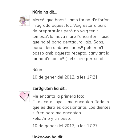
F
Núria
ha dit...
r
Mercé, que bons!! i amb farina d'alforfon,
m'agrada aquest toc..Vaig estar a punt
i
de preparar-los però no vaig tenir
e
temps..A la meva mare l'encanten, i això
que no té bona dentadura..jaja. Saps,
n
bona idea amb avellanes!! potser m'hi
posso amb aquesta recepta, canviant la
d
farina d'espelta!! ;)i el sucre per xilitol
l
Núria
y
10 de gener del 2012, a les 17:21
a
zer0gluten
ha dit...
n
Me encanta la primera foto.
d
Estos carquinyolis me encantan. Todo lo
que es duro es apasionante. Los dientes
P
sufren pero me encantan.
Feliz Año y un beso.
D
10 de gener del 2012, a les 17:27
F
Unknown
ha dit...