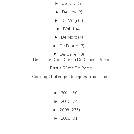
De Juliol
(3)
►
De Juny
(2)
►
De Maig
(5)
►
D’abril
(4)
►
De Març
(7)
►
De Febrer
(3)
►
De Gener
(3)
▼
Recuit De Drap, Crema De Cítrics I Poma
Pastís Rústic De Poma
Cooking Challenge: Receptes Tradicionals
2011
(80)
►
2010
(74)
►
2009
(233)
►
2008
(91)
►