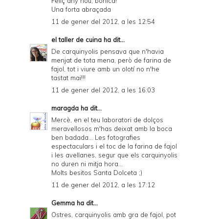
Feliç any nou, bonica!
Una forta abraçada
11 de gener del 2012, a les 12:54
el taller de cuina
ha dit...
De carquinyolis pensava que n'havia
menjat de tota mena, però de farina de
fajol, tot i viure amb un olotí no n'he
tastat mai!!!
11 de gener del 2012, a les 16:03
maragda
ha dit...
Mercè, en el teu laboratori de dolços
meravellosos m'has deixat amb la boca
ben badada... Les fotografies
espectaculars i el toc de la farina de fajol
i les avellanes, segur que els carquinyolis
no duren ni mitja hora...
Molts besitos Santa Dolceta ;)
11 de gener del 2012, a les 17:12
Gemma
ha dit...
Ostres, carquinyolis amb gra de fajol, pot