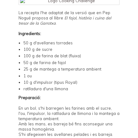
La recepta l'he adaptat de la versió que en Pep
Nogué proposa al llibre
El fajol, història i cuina del
tresor de la Garrotxa
.
Ingredients:
50 g d'avellanes torrades
100 g de sucre
100 g de farina de blat (fluixa)
50 g de farina de fajol
25 g de mantega a temperatura ambient
1 ou
10 g d'impulsor (tipus Royal)
ratlladura d'una llimona
Preparació:
En un bol, s'hi barregen les farines amb el sucre,
l'ou, l'impulsor, la ratlladura de llimona i la mantega a
temperatura ambient.
Amb les mans, es barreja bé fins aconseguir una
massa homogènia.
S'hi afegeixen les avellanes pelades i es barreja.