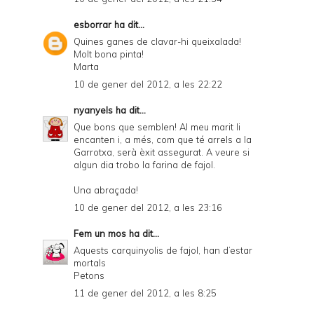
esborrar
ha dit...
Quines ganes de clavar-hi queixalada!
Molt bona pinta!
Marta
10 de gener del 2012, a les 22:22
nyanyels
ha dit...
Que bons que semblen! Al meu marit li
encanten i, a més, com que té arrels a la
Garrotxa, serà èxit assegurat. A veure si
algun dia trobo la farina de fajol.
Una abraçada!
10 de gener del 2012, a les 23:16
Fem un mos
ha dit...
Aquests carquinyolis de fajol, han d’estar
mortals
Petons
11 de gener del 2012, a les 8:25