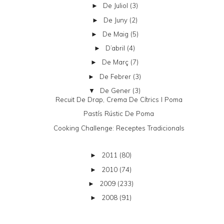
De Juliol
(3)
►
De Juny
(2)
►
De Maig
(5)
►
D’abril
(4)
►
De Març
(7)
►
De Febrer
(3)
►
De Gener
(3)
▼
Recuit De Drap, Crema De Cítrics I Poma
Pastís Rústic De Poma
Cooking Challenge: Receptes Tradicionals
2011
(80)
►
2010
(74)
►
2009
(233)
►
2008
(91)
►