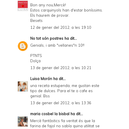
Bon any nou,Mercè!
Estos carquinyols han d'estar boníssims.
Els haurem de provar.
Besets
12 de gener del 2012, a les 19:10
No tot són postres
ha dit...
Genials, i amb "vellanes"n 10!!
PTNTS
Dolça
13 de gener del 2012, a les 10:21
Luisa Morón
ha dit...
una receta estupenda, me gustan este
tipo de dulces. Para el te o cafe es
genial. Bss
13 de gener del 2012, a les 13:36
maria cosbel la bisbal
ha dit...
Mercè fantàstics !la veritat és que la
farina de fajol no sabía quina utilitat se