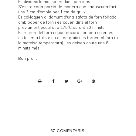
Es divideix la massa en dues porcions.
S'estira cada porció de manera que cadascuna faci
uns 3 cm d'ample per 1 cm de gruix.
Es col·loquen al damunt d'una safata de forn folrada
amb paper de forn i es couen dins el forn
prèviament escalfat a 175ºC durant 20 minuts.
Es retiren del forn i quan encara són ben calentes,
es tallen a talls d'un dit de gruix i es tornen al forn (a
la mateixa temperatura) i es deixen coure uns 8
minuts més.
Bon profit!
P
r
i
n
t
e
37 COMENTARIS:
r