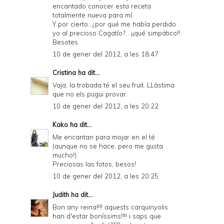
encantado conocer esta receta
totalmente nueva para mí.
Y por cierto...¿por qué me había perdido
yo al precioso Cagatío?... ¡¡qué simpático!!
Besotes.
10 de gener del 2012, a les 18:47
Cristina
ha dit...
Vaja, la trobada té el seu fruït. LLàstima
que no els pugui provar.
10 de gener del 2012, a les 20:22
Kako
ha dit...
Me encantan para mojar en el té
(aunque no se hace, pero me gusta
mucho!).
Preciosas las fotos, besos!
10 de gener del 2012, a les 20:25
Judith
ha dit...
Bon any reina!!!! aquests carquinyolis
han d'estar boníssims!!!! i saps que