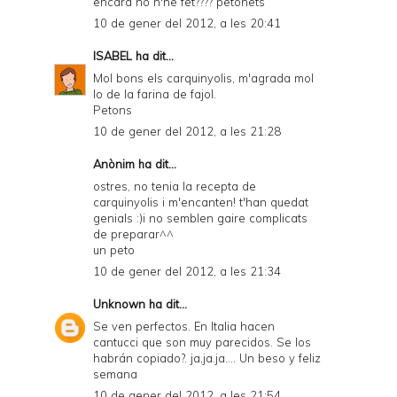
encara no n'he fet???? petonets
10 de gener del 2012, a les 20:41
ISABEL
ha dit...
Mol bons els carquinyolis, m'agrada mol
lo de la farina de fajol.
Petons
10 de gener del 2012, a les 21:28
Anònim ha dit...
ostres, no tenia la recepta de
carquinyolis i m'encanten! t'han quedat
genials :)i no semblen gaire complicats
de preparar^^
un peto
10 de gener del 2012, a les 21:34
Unknown
ha dit...
Se ven perfectos. En Italia hacen
cantucci que son muy parecidos. Se los
habrán copiado?. ja,ja.ja.... Un beso y feliz
semana
10 de gener del 2012, a les 21:54