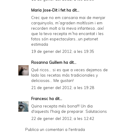
Maria Jose-Dit i fet
ha dit...
Crec que no em cansaria mai de menjar
carquinyolis, m´agraden moltíssim i em
recorden molt a la meva infantesa...així
que la teva recepta m´ha encantat i les
fotos són espectaculars...un petonet
estimada
19 de gener del 2012, a les 19:35
Rosanna Guillem
ha dit...
Qué ricos... si es que a veces dejamos de
lado las recetas más tradicionales y
deliciosas... Me gustan!
21 de gener del 2012, a les 19:28
Francesc
ha dit...
Quina recepta més bona!!! Un dia
d'aquests l'haig de preparar. Salutacions
22 de gener del 2012, a les 12:42
Publica un comentari a l'entrada