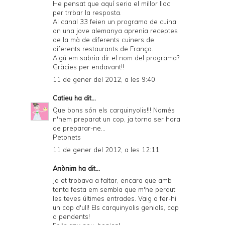
He pensat que aquí seria el millor lloc
per trrbar la resposta.
Al canal 33 feien un programa de cuina
on una jove alemanya aprenia receptes
de la mà de diferents cuiners de
diferents restaurants de França.
Algú em sabria dir el nom del programa?
Gràcies per endavant!!
11 de gener del 2012, a les 9:40
Catieu
ha dit...
Que bons són els carquinyolis!!! Només
n'hem preparat un cop, ja torna ser hora
de preparar-ne...
Petonets
11 de gener del 2012, a les 12:11
Anònim ha dit...
Ja et trobava a faltar, encara que amb
tanta festa em sembla que m'he perdut
les teves últimes entrades. Vaig a fer-hi
un cop d'ull! Els carquinyolis genials, cap
a pendents!