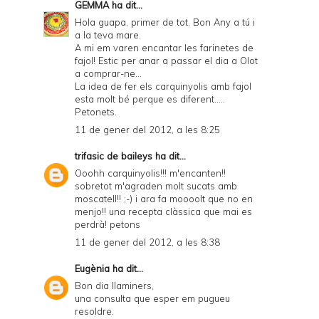
GEMMA
ha dit...
Hola guapa, primer de tot, Bon Any a tú i
a la teva mare.
A mi em varen encantar les farinetes de
fajol! Estic per anar a passar el dia a Olot
a comprar-ne...
La idea de fer els carquinyolis amb fajol
esta molt bé perque es diferent.....
Petonets.
11 de gener del 2012, a les 8:25
trifasic de baileys
ha dit...
Ooohh carquinyolis!!! m'encanten!!
sobretot m'agraden molt sucats amb
moscatell!! ;-) i ara fa moooolt que no en
menjo!! una recepta clàssica que mai es
perdrà! petons
11 de gener del 2012, a les 8:38
Eugènia
ha dit...
Bon dia llaminers,
una consulta que esper em pugueu
resoldre.