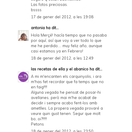
Las fotos preciosas.
bssss
17 de gener del 2012, a les 19:08
antonia
ha dit...
Hola Merçé! hacía tiempo que no pasaba
por aquí, así que voy a ver todo lo que
me he perdido.... muy feliz año, aunque
casi estamos ya en Febrero!
18 de gener del 2012, a les 12:49
las recetas de ella y el abanico
ha dit...
A mi m'encanten els carquinyolis, i ara
m'has fet recordar que fa temps que no
en faig!!!!
Alguna vegada he pensat de posar-hi
avellanes, però mai m'he acabat de
decidir i sempre acabo fent-los amb
ametlles. La propera vegada provaré a
veure quin gust tenen. Segur que molt
bo, oi?!!!!!
Petons
18 de gener del 2012, a les 23:50