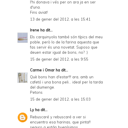
l'hi donava i vés per on ara ja en ser
d'una.
Fins aviat!
13 de gener del 2012, a les 15:41
Irene
ha dit...
Els carquinyolis també són típics del meu
poble, però lo de la farina aquesta que
fas servir és una novetat. Suposo que
deuen estar igual de bons, no? :)
15 de gener del 2012, a les 9:55
Carme i Omar
ha dit...
Què bons han d'estar!!! ara, amb un
cafetó i una bona peli... ideal per la tarda
del diumenge.
Petons
15 de gener del 2012, a les 15:03
Ly
ha dit...
Rebuscaré y rebuscaré a ver si
encuentro esa harinas, que pinta!!
seguro q están buenísimos.