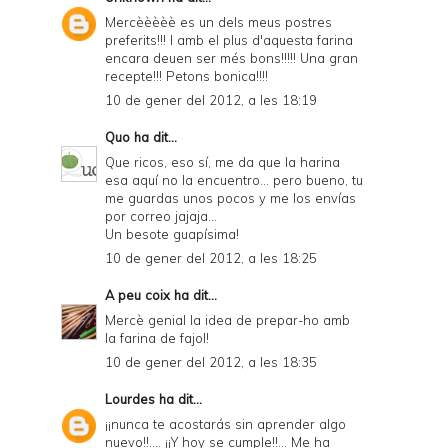
Mercèèèèè es un dels meus postres
preferits!!! I amb el plus d'aquesta farina
encara deuen ser més bons!!!!! Una gran
recepte!!! Petons bonica!!!!
10 de gener del 2012, a les 18:19
Quo
ha dit...
Que ricos, eso sí, me da que la harina
esa aquí no la encuentro... pero bueno, tu
me guardas unos pocos y me los envías
por correo jajaja...
Un besote guapísima!
10 de gener del 2012, a les 18:25
A peu coix
ha dit...
Mercè genial la idea de prepar-ho amb
la farina de fajol!
10 de gener del 2012, a les 18:35
Lourdes
ha dit...
¡¡nunca te acostarás sin aprender algo
nuevo!!.... ¡¡Y hoy se cumple!!... Me ha