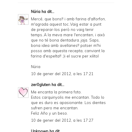
F
Núria
ha dit...
r
Mercé, que bons!! i amb farina d'alforfon,
m'agrada aquest toc..Vaig estar a punt
i
de preparar-los però no vaig tenir
e
temps..A la meva mare l'encanten, i això
que no té bona dentadura..jaja. Saps,
n
bona idea amb avellanes!! potser m'hi
posso amb aquesta recepta, canviant la
d
farina d'espelta!! ;)i el sucre per xilitol
l
Núria
y
10 de gener del 2012, a les 17:21
a
zer0gluten
ha dit...
n
Me encanta la primera foto.
d
Estos carquinyolis me encantan. Todo lo
que es duro es apasionante. Los dientes
P
sufren pero me encantan.
Feliz Año y un beso.
D
10 de gener del 2012, a les 17:27
F
Unknown
ha dit...