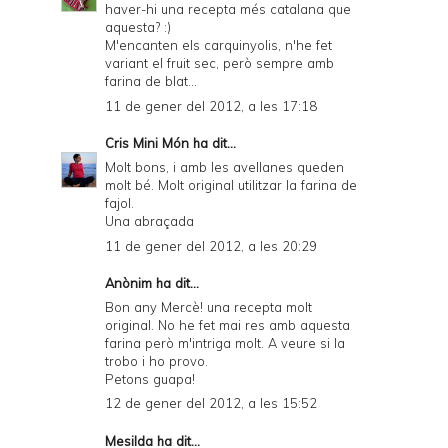
haver-hi una recepta més catalana que
aquesta? :)
M'encanten els carquinyolis, n'he fet
variant el fruit sec, però sempre amb
farina de blat...
11 de gener del 2012, a les 17:18
Cris Mini Món
ha dit...
Molt bons, i amb les avellanes queden
molt bé. Molt original utilitzar la farina de
fajol.
Una abraçada
11 de gener del 2012, a les 20:29
Anònim ha dit...
Bon any Mercè! una recepta molt
original. No he fet mai res amb aquesta
farina però m'intriga molt. A veure si la
trobo i ho provo.
Petons guapa!
12 de gener del 2012, a les 15:52
Mesilda
ha dit...