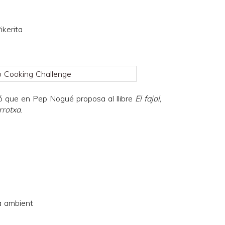
ikerita
ió que en Pep Nogué proposa al llibre
El fajol,
rrotxa
.
a ambient