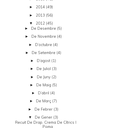
2014
(49)
►
2013
(56)
►
2012
(45)
▼
De Desembre
(5)
►
De Novembre
(4)
►
D’octubre
(4)
►
De Setembre
(4)
►
D’agost
(1)
►
De Juliol
(3)
►
De Juny
(2)
►
De Maig
(5)
►
D’abril
(4)
►
De Març
(7)
►
De Febrer
(3)
►
De Gener
(3)
▼
Recuit De Drap, Crema De Cítrics I
Poma