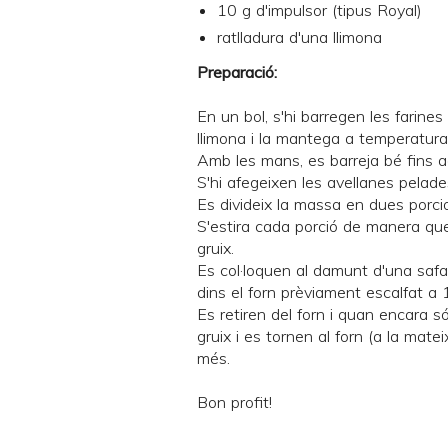
10 g d'impulsor (tipus Royal)
ratlladura d'una llimona
Preparació:
En un bol, s'hi barregen les farines 
llimona i la mantega a temperatura
Amb les mans, es barreja bé fins
S'hi afegeixen les avellanes pelades
Es divideix la massa en dues porci
S'estira cada porció de manera qu
gruix.
Es col·loquen al damunt d'una safa
dins el forn prèviament escalfat a
Es retiren del forn i quan encara só
gruix i es tornen al forn (a la mat
més.
Bon profit!