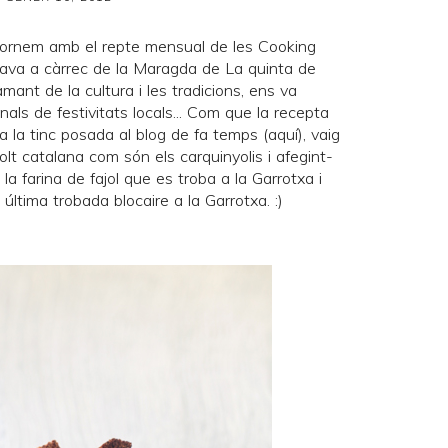
tornem amb el repte mensual de les
Cooking
anava a càrrec de la Maragda de
La quinta de
nt de la cultura i les tradicions, ens va
nals de festivitats locals... Com que la recepta
 la tinc posada al blog de fa temps (
aquí
), vaig
molt catalana com són els
carquinyolis
i afegint-
 la farina de
fajol
que es troba a la Garrotxa i
a última
trobada blocaire a la Garrotxa
. :)