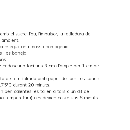
amb el sucre, l'ou, l'impulsor, la ratlladura de
 ambient.
 aconseguir una massa homogènia.
 i es barreja.
ons.
e cadascuna faci uns 3 cm d'ample per 1 cm de
ta de forn folrada amb paper de forn i es couen
 175ºC durant 20 minuts.
n ben calentes, es tallen a talls d'un dit de
eixa temperatura) i es deixen coure uns 8 minuts