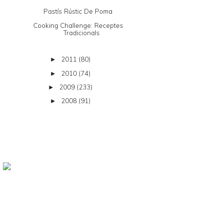
Pastís Rústic De Poma
Cooking Challenge: Receptes
Tradicionals
2011
(80)
►
2010
(74)
►
2009
(233)
►
2008
(91)
►