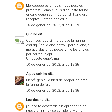
Mercèèèèè es un dels meus postres
preferits!!! I amb el plus d'aquesta farina
encara deuen ser més bons!!!!! Una gran
recepte!!! Petons bonica!!!!
10 de gener del 2012, a les 18:19
Quo
ha dit...
Que ricos, eso sí, me da que la harina
esa aquí no la encuentro... pero bueno, tu
me guardas unos pocos y me los envías
por correo jajaja...
Un besote guapísima!
10 de gener del 2012, a les 18:25
A peu coix
ha dit...
Mercè genial la idea de prepar-ho amb
la farina de fajol!
10 de gener del 2012, a les 18:35
Lourdes
ha dit...
¡¡nunca te acostarás sin aprender algo
nuevo!!.... ¡¡Y hoy se cumple!!... Me ha