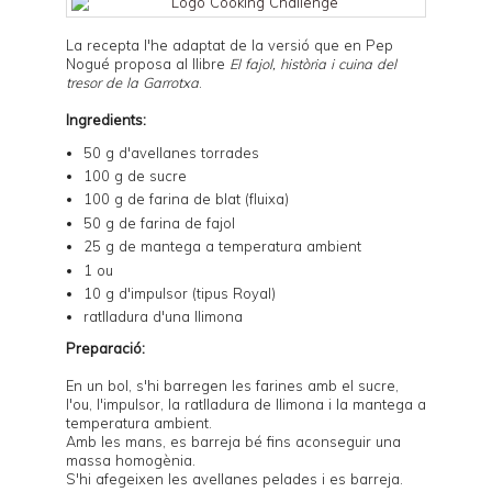
La recepta l'he adaptat de la versió que en Pep
Nogué proposa al llibre
El fajol, història i cuina del
tresor de la Garrotxa
.
Ingredients:
50 g d'avellanes torrades
100 g de sucre
100 g de farina de blat (fluixa)
50 g de farina de fajol
25 g de mantega a temperatura ambient
1 ou
10 g d'impulsor (tipus Royal)
ratlladura d'una llimona
Preparació:
En un bol, s'hi barregen les farines amb el sucre,
l'ou, l'impulsor, la ratlladura de llimona i la mantega a
temperatura ambient.
Amb les mans, es barreja bé fins aconseguir una
massa homogènia.
S'hi afegeixen les avellanes pelades i es barreja.