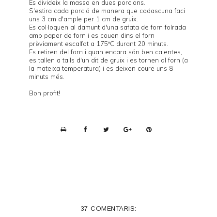
Es divideix la massa en dues porcions.
S'estira cada porció de manera que cadascuna faci
uns 3 cm d'ample per 1 cm de gruix.
Es col·loquen al damunt d'una safata de forn folrada
amb paper de forn i es couen dins el forn
prèviament escalfat a 175ºC durant 20 minuts.
Es retiren del forn i quan encara són ben calentes,
es tallen a talls d'un dit de gruix i es tornen al forn (a
la mateixa temperatura) i es deixen coure uns 8
minuts més.
Bon profit!
P
r
i
n
t
e
37 COMENTARIS:
r