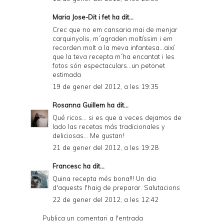
Maria Jose-Dit i fet
ha dit...
Crec que no em cansaria mai de menjar
carquinyolis, m´agraden moltíssim i em
recorden molt a la meva infantesa...així
que la teva recepta m´ha encantat i les
fotos són espectaculars...un petonet
estimada
19 de gener del 2012, a les 19:35
Rosanna Guillem
ha dit...
Qué ricos... si es que a veces dejamos de
lado las recetas más tradicionales y
deliciosas... Me gustan!
21 de gener del 2012, a les 19:28
Francesc
ha dit...
Quina recepta més bona!!! Un dia
d'aquests l'haig de preparar. Salutacions
22 de gener del 2012, a les 12:42
Publica un comentari a l'entrada