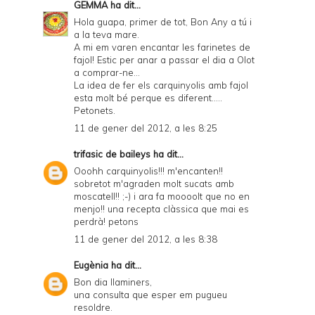
GEMMA
ha dit...
Hola guapa, primer de tot, Bon Any a tú i
a la teva mare.
A mi em varen encantar les farinetes de
fajol! Estic per anar a passar el dia a Olot
a comprar-ne...
La idea de fer els carquinyolis amb fajol
esta molt bé perque es diferent.....
Petonets.
11 de gener del 2012, a les 8:25
trifasic de baileys
ha dit...
Ooohh carquinyolis!!! m'encanten!!
sobretot m'agraden molt sucats amb
moscatell!! ;-) i ara fa moooolt que no en
menjo!! una recepta clàssica que mai es
perdrà! petons
11 de gener del 2012, a les 8:38
Eugènia
ha dit...
Bon dia llaminers,
una consulta que esper em pugueu
resoldre.