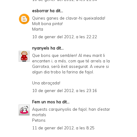
esborrar
ha dit...
Quines ganes de clavar-hi queixalada!
Molt bona pinta!
Marta
10 de gener del 2012, a les 22:22
nyanyels
ha dit...
Que bons que semblen! Al meu marit li
encanten i, a més, com que té arrels a la
Garrotxa, serà èxit assegurat. A veure si
algun dia trobo la farina de fajol.
Una abraçada!
10 de gener del 2012, a les 23:16
Fem un mos
ha dit...
Aquests carquinyolis de fajol, han d’estar
mortals
Petons
11 de gener del 2012, a les 8:25