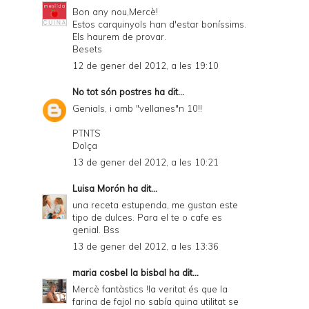
Bon any nou,Mercè!
Estos carquinyols han d'estar boníssims.
Els haurem de provar.
Besets
12 de gener del 2012, a les 19:10
No tot són postres
ha dit...
Genials, i amb "vellanes"n 10!!
PTNTS
Dolça
13 de gener del 2012, a les 10:21
Luisa Morón
ha dit...
una receta estupenda, me gustan este
tipo de dulces. Para el te o cafe es
genial. Bss
13 de gener del 2012, a les 13:36
maria cosbel la bisbal
ha dit...
Mercè fantàstics !la veritat és que la
farina de fajol no sabía quina utilitat se