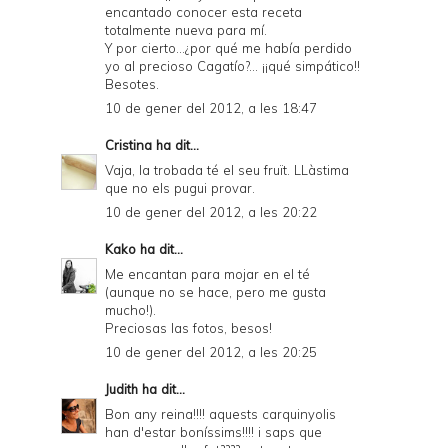
encantado conocer esta receta
totalmente nueva para mí.
Y por cierto...¿por qué me había perdido
yo al precioso Cagatío?... ¡¡qué simpático!!
Besotes.
10 de gener del 2012, a les 18:47
Cristina
ha dit...
Vaja, la trobada té el seu fruït. LLàstima
que no els pugui provar.
10 de gener del 2012, a les 20:22
Kako
ha dit...
Me encantan para mojar en el té
(aunque no se hace, pero me gusta
mucho!).
Preciosas las fotos, besos!
10 de gener del 2012, a les 20:25
Judith
ha dit...
Bon any reina!!!! aquests carquinyolis
han d'estar boníssims!!!! i saps que