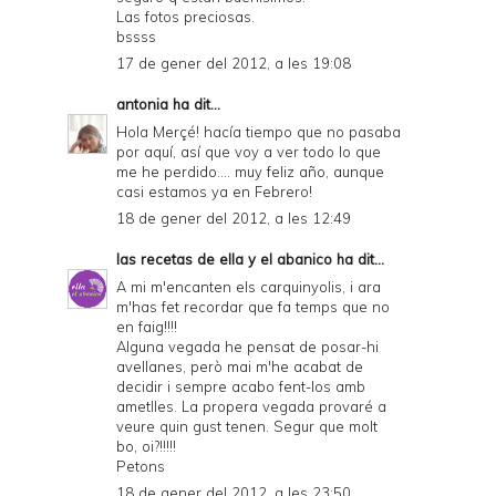
Las fotos preciosas.
bssss
17 de gener del 2012, a les 19:08
antonia
ha dit...
Hola Merçé! hacía tiempo que no pasaba
por aquí, así que voy a ver todo lo que
me he perdido.... muy feliz año, aunque
casi estamos ya en Febrero!
18 de gener del 2012, a les 12:49
las recetas de ella y el abanico
ha dit...
A mi m'encanten els carquinyolis, i ara
m'has fet recordar que fa temps que no
en faig!!!!
Alguna vegada he pensat de posar-hi
avellanes, però mai m'he acabat de
decidir i sempre acabo fent-los amb
ametlles. La propera vegada provaré a
veure quin gust tenen. Segur que molt
bo, oi?!!!!!
Petons
18 de gener del 2012, a les 23:50