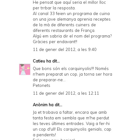
He pensat que aquí seria el millor lloc
per trrbar la resposta.
Al canal 33 feien un programa de cuina
on una jove alemanya aprenia receptes
de la mà de diferents cuiners de
diferents restaurants de França.
Algú em sabria dir el nom del programa?
Gràcies per endavant!!
11 de gener del 2012, a les 9:40
Catieu
ha dit...
Que bons són els carquinyolis!!! Només
n'hem preparat un cop, ja torna ser hora
de preparar-ne...
Petonets
11 de gener del 2012, a les 12:11
Anònim ha dit...
Ja et trobava a faltar, encara que amb
tanta festa em sembla que m'he perdut
les teves últimes entrades. Vaig a fer-hi
un cop d'ull! Els carquinyolis genials, cap
a pendents!