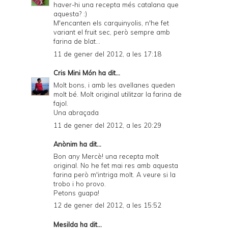
haver-hi una recepta més catalana que
aquesta? :)
M'encanten els carquinyolis, n'he fet
variant el fruit sec, però sempre amb
farina de blat...
11 de gener del 2012, a les 17:18
Cris Mini Món
ha dit...
Molt bons, i amb les avellanes queden
molt bé. Molt original utilitzar la farina de
fajol.
Una abraçada
11 de gener del 2012, a les 20:29
Anònim ha dit...
Bon any Mercè! una recepta molt
original. No he fet mai res amb aquesta
farina però m'intriga molt. A veure si la
trobo i ho provo.
Petons guapa!
12 de gener del 2012, a les 15:52
Mesilda
ha dit...