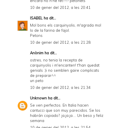
encara no n'he fet???? petonets
10 de gener del 2012, a les 20:41
ISABEL
ha dit...
Mol bons els carquinyolis, m'agrada mol
lo de la farina de fajol.
Petons
10 de gener del 2012, a les 21:28
Anònim ha dit...
ostres, no tenia la recepta de
carquinyolis i m'encanten! t'han quedat
genials :)i no semblen gaire complicats
de preparar^^
un peto
10 de gener del 2012, a les 21:34
Unknown
ha dit...
Se ven perfectos. En Italia hacen
cantucci que son muy parecidos. Se los
habrán copiado?. ja,ja.ja.... Un beso y feliz
semana
10 de gener del 2012, a les 21:54