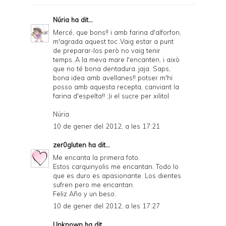
F
Núria
ha dit...
r
Mercé, que bons!! i amb farina d'alforfon,
m'agrada aquest toc..Vaig estar a punt
i
de preparar-los però no vaig tenir
e
temps..A la meva mare l'encanten, i això
que no té bona dentadura..jaja. Saps,
n
bona idea amb avellanes!! potser m'hi
posso amb aquesta recepta, canviant la
d
farina d'espelta!! ;)i el sucre per xilitol
l
Núria
y
10 de gener del 2012, a les 17:21
a
zer0gluten
ha dit...
n
Me encanta la primera foto.
d
Estos carquinyolis me encantan. Todo lo
que es duro es apasionante. Los dientes
P
sufren pero me encantan.
Feliz Año y un beso.
D
10 de gener del 2012, a les 17:27
F
Unknown
ha dit...