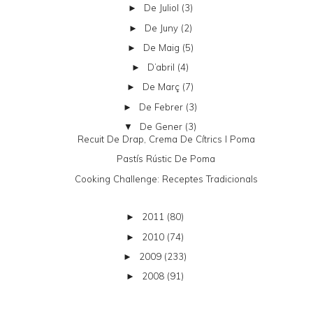
De Juliol
(3)
►
De Juny
(2)
►
De Maig
(5)
►
D’abril
(4)
►
De Març
(7)
►
De Febrer
(3)
►
De Gener
(3)
▼
Recuit De Drap, Crema De Cítrics I Poma
Pastís Rústic De Poma
Cooking Challenge: Receptes Tradicionals
2011
(80)
►
2010
(74)
►
2009
(233)
►
2008
(91)
►