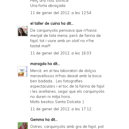
Feliç any nou, bonica!
Una forta abraçada
11 de gener del 2012, a les 12:54
el taller de cuina
ha dit...
De carquinyolis pensava que n'havia
menjat de tota mena, però de farina de
fajol, tot i viure amb un olotí no n'he
tastat mai!!!
11 de gener del 2012, a les 16:03
maragda
ha dit...
Mercè, en el teu laboratori de dolços
meravellosos m'has deixat amb la boca
ben badada... Les fotografies
espectaculars i el toc de la farina de fajol
i les avellanes, segur que els carquinyolis
no duren ni mitja hora...
Molts besitos Santa Dolceta ;)
11 de gener del 2012, a les 17:12
Gemma
ha dit...
Ostres, carquinyolis amb gra de fajol, pot