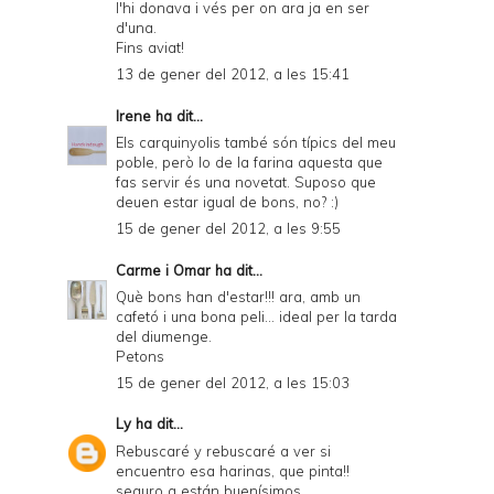
l'hi donava i vés per on ara ja en ser
d'una.
Fins aviat!
13 de gener del 2012, a les 15:41
Irene
ha dit...
Els carquinyolis també són típics del meu
poble, però lo de la farina aquesta que
fas servir és una novetat. Suposo que
deuen estar igual de bons, no? :)
15 de gener del 2012, a les 9:55
Carme i Omar
ha dit...
Què bons han d'estar!!! ara, amb un
cafetó i una bona peli... ideal per la tarda
del diumenge.
Petons
15 de gener del 2012, a les 15:03
Ly
ha dit...
Rebuscaré y rebuscaré a ver si
encuentro esa harinas, que pinta!!
seguro q están buenísimos.