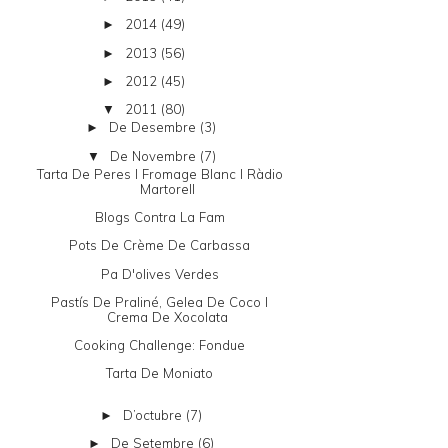
2014
(49)
►
2013
(56)
►
2012
(45)
►
2011
(80)
▼
De Desembre
(3)
►
De Novembre
(7)
▼
Tarta De Peres I Fromage Blanc I Ràdio
Martorell
Blogs Contra La Fam
Pots De Crème De Carbassa
Pa D'olives Verdes
Pastís De Praliné, Gelea De Coco I
Crema De Xocolata
Cooking Challenge: Fondue
Tarta De Moniato
D’octubre
(7)
►
De Setembre
(6)
►