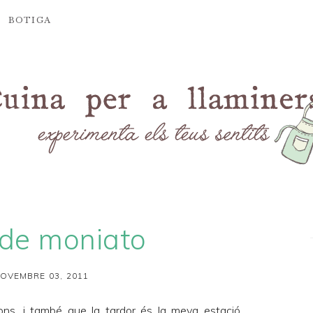
BOTIGA
 de moniato
OVEMBRE 03, 2011
ons, i també que la tardor és la meva estació