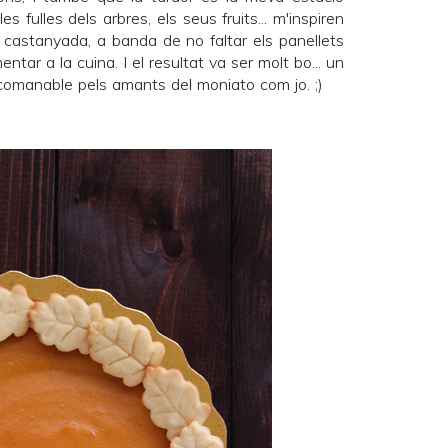
es fulles dels arbres, els seus fruits... m'inspiren
a castanyada, a banda de no faltar els
panellets
ntar a la cuina. I el resultat va ser molt bo... un
ecomanable pels amants del moniato com jo. ;)