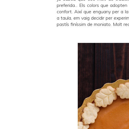
preferida... Els colors que adopten l
confort. Així que enguany per a l
a taula, em vaig decidir per experime
pastís finíssim de moniato. Molt r