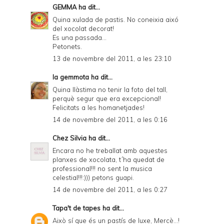
GEMMA
ha dit...
Quina xulada de pastis. No coneixia aixó
del xocolat decorat!
Es una passada...
Petonets.
13 de novembre del 2011, a les 23:10
la gemmota
ha dit...
Quina llàstima no tenir la foto del tall,
perquè segur que era excepcional!
Felicitats a les homanetjades!
14 de novembre del 2011, a les 0:16
Chez Silvia
ha dit...
Encara no he treballat amb aquestes
planxes de xocolata, t´ha quedat de
professional!!! no sent la musica
celestial!!!:))) petons guapi.
14 de novembre del 2011, a les 0:27
Tapa't de tapes
ha dit...
Això sí que és un pastís de luxe, Mercè...!