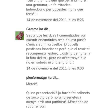
"currar", ja ho diuen que per una mare i
una germana, un fa miracles.
Enhorabona per aquestes mans que
tens! ;)
14 de novembre del 2011, a les 8:26
Gemma
ha dit...
Segur que les dues homenatjades van
queadr encantades amb aquest pastís
d'aniversari maravellós. D'aquells
pastissos laboriosos però que el resultat
recompensa l'esforç. Llàstima de no tenir
la foto del tall, però no m'estranya que
no en sobrés ni una engruna ;)
14 de novembre del 2011, a les 9:00
plouformatge ha dit...
Mercè!!
Quina presentació!!! Jo havia fet collarets
de xocolata però no amb senefes i
menys amb una partitura!!! M'acabes de
robar el cor!