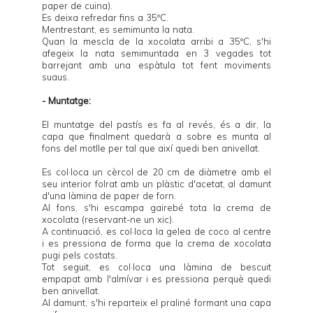
paper de cuina).
Es deixa refredar fins a 35ºC.
Mentrestant, es semimunta la nata.
Quan la mescla de la xocolata arribi a 35ºC, s'hi
afegeix la nata semimuntada en 3 vegades tot
barrejant amb una espàtula tot fent moviments
suaus.
- Muntatge:
El muntatge del pastís es fa al revés, és a dir, la
capa que finalment quedarà a sobre es munta al
fons del motlle per tal que així quedi ben anivellat.
Es col·loca un cèrcol de 20 cm de diàmetre amb el
seu interior folrat amb un plàstic d'acetat, al damunt
d'una làmina de paper de forn.
Al fons, s'hi escampa gairebé tota la crema de
xocolata (reservant-ne un xic).
A continuació, es col·loca la gelea de coco al centre
i es pressiona de forma que la crema de xocolata
pugi pels costats.
Tot seguit, es col·loca una làmina de bescuit
empapat amb l'almívar i es pressiona perquè quedi
ben anivellat.
Al damunt, s'hi reparteix el praliné formant una capa