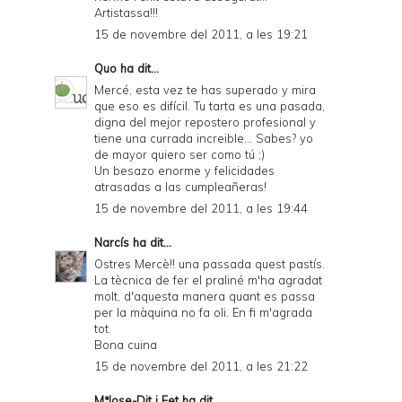
Artistassa!!!
15 de novembre del 2011, a les 19:21
Quo
ha dit...
Mercé, esta vez te has superado y mira
que eso es difícil. Tu tarta es una pasada,
digna del mejor repostero profesional y
tiene una currada increible... Sabes? yo
de mayor quiero ser como tú ;)
Un besazo enorme y felicidades
atrasadas a las cumpleañeras!
15 de novembre del 2011, a les 19:44
Narcís
ha dit...
Ostres Mercè!! una passada quest pastís.
La tècnica de fer el praliné m'ha agradat
molt, d'aquesta manera quant es passa
per la màquina no fa oli. En fi m'agrada
tot.
Bona cuina
15 de novembre del 2011, a les 21:22
MªJose-Dit i Fet
ha dit...