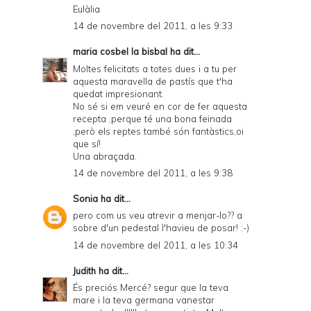
Eulàlia
14 de novembre del 2011, a les 9:33
maria cosbel la bisbal
ha dit...
Moltes felicitats a totes dues i a tu per
aquesta maravella de pastís que t'ha
quedat impresionant.
No sé si em veuré en cor de fer aquesta
recepta ,perque té una bona feinada
,però els reptes també són fantàstics,oi
que sí!
Una abraçada.
14 de novembre del 2011, a les 9:38
Sonia
ha dit...
pero com us veu atrevir a menjar-lo?? a
sobre d'un pedestal l'havieu de posar! :-)
14 de novembre del 2011, a les 10:34
Judith
ha dit...
És preciós Mercé? segur que la teva
mare i la teva germana vanestar