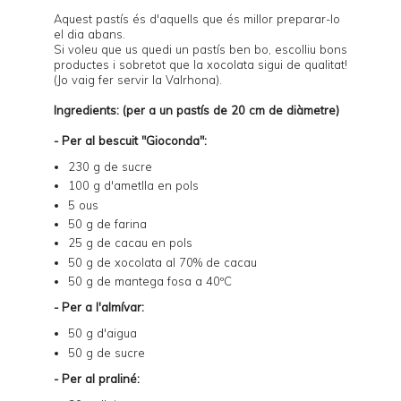
Aquest pastís és d'aquells que és millor preparar-lo
el dia abans.
Si voleu que us quedi un pastís ben bo, escolliu bons
productes i sobretot que la xocolata sigui de qualitat!
(Jo vaig fer servir la Valrhona).
Ingredients: (per a un pastís de 20 cm de diàmetre)
- Per al bescuit "Gioconda":
230 g de sucre
100 g d'ametlla en pols
5 ous
50 g de farina
25 g de cacau en pols
50 g de xocolata al 70% de cacau
50 g de mantega fosa a 40ºC
- Per a l'almívar:
50 g d'aigua
50 g de sucre
- Per al praliné: