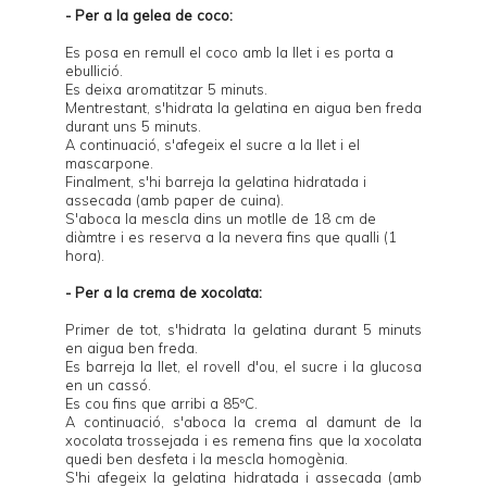
- Per a la gelea de coco:
Es posa en remull el coco amb la llet i es porta a
ebullició.
Es deixa aromatitzar 5 minuts.
Mentrestant, s'hidrata la gelatina en aigua ben freda
durant uns 5 minuts.
A continuació, s'afegeix el sucre a la llet i el
mascarpone.
Finalment, s'hi barreja la gelatina hidratada i
assecada (amb paper de cuina).
S'aboca la mescla dins un motlle de 18 cm de
diàmtre i es reserva a la nevera fins que qualli (1
hora).
- Per a la crema de xocolata:
Primer de tot, s'hidrata la gelatina durant 5 minuts
en aigua ben freda.
Es barreja la llet, el rovell d'ou, el sucre i la glucosa
en un cassó.
Es cou fins que arribi a 85ºC.
A continuació, s'aboca la crema al damunt de la
xocolata trossejada i es remena fins que la xocolata
quedi ben desfeta i la mescla homogènia.
S'hi afegeix la gelatina hidratada i assecada (amb