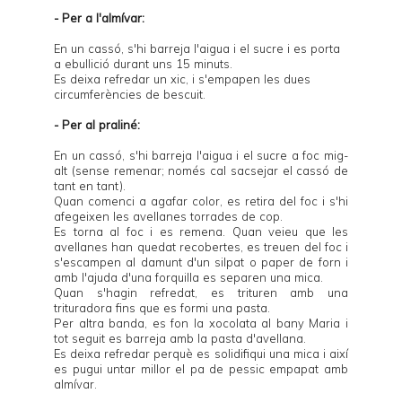
- Per a l'almívar:
En un cassó, s'hi barreja l'aigua i el sucre i es porta
a ebullició durant uns 15 minuts.
Es deixa refredar un xic, i s'empapen les dues
circumferències de bescuit.
- Per al praliné:
En un cassó, s'hi barreja l'aigua i el sucre a foc mig-
alt (sense remenar; només cal sacsejar el cassó de
tant en tant).
Quan comenci a agafar color, es retira del foc i s'hi
afegeixen les avellanes torrades de cop.
Es torna al foc i es remena. Quan veieu que les
avellanes han quedat recobertes, es treuen del foc i
s'escampen al damunt d'un silpat o paper de forn i
amb l'ajuda d'una forquilla es separen una mica.
Quan s'hagin refredat, es trituren amb una
trituradora fins que es formi una pasta.
Per altra banda, es fon la xocolata al bany Maria i
tot seguit es barreja amb la pasta d'avellana.
Es deixa refredar perquè es solidifiqui una mica i així
es pugui untar millor el pa de pessic empapat amb
almívar.