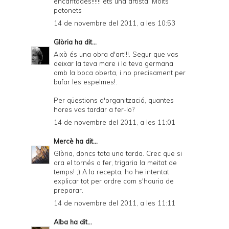
encantades!!!!!! ets una artista. Molts
petonets
14 de novembre del 2011, a les 10:53
Glòria
ha dit...
Això és una obra d'art!!!. Segur que vas
deixar la teva mare i la teva germana
amb la boca oberta, i no precisament per
bufar les espelmes!.
Per qüestions d'organització, quantes
hores vas tardar a fer-lo?
14 de novembre del 2011, a les 11:01
Mercè
ha dit...
Glòria, doncs tota una tarda. Crec que si
ara el tornés a fer, trigaria la meitat de
temps! ;) A la recepta, ho he intentat
explicar tot per ordre com s'hauria de
preparar.
14 de novembre del 2011, a les 11:11
Alba
ha dit...