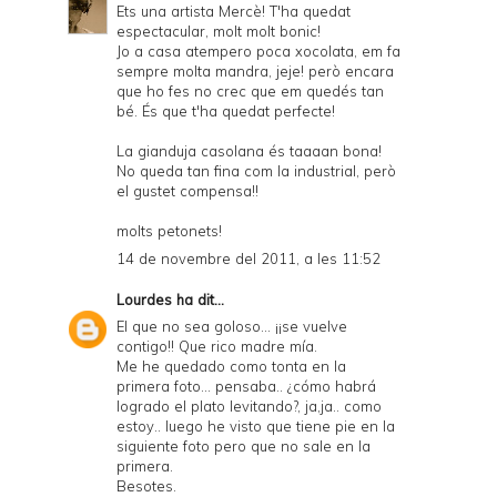
Ets una artista Mercè! T'ha quedat
espectacular, molt molt bonic!
Jo a casa atempero poca xocolata, em fa
sempre molta mandra, jeje! però encara
que ho fes no crec que em quedés tan
bé. És que t'ha quedat perfecte!
La gianduja casolana és taaaan bona!
No queda tan fina com la industrial, però
el gustet compensa!!
molts petonets!
14 de novembre del 2011, a les 11:52
Lourdes
ha dit...
El que no sea goloso... ¡¡se vuelve
contigo!! Que rico madre mía.
Me he quedado como tonta en la
primera foto... pensaba.. ¿cómo habrá
logrado el plato levitando?, ja,ja.. como
estoy.. luego he visto que tiene pie en la
siguiente foto pero que no sale en la
primera.
Besotes.