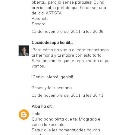
oberta... però jo sense paraules! Quina
l
preciositat, a part de que ha de ser una
y
delícia! ARTISTA!
Petonets
a
Sandra
n
13 de novembre del 2011, a les 20:36
d
Cocidodesopa
ha dit...
P
¡Pero cómo no van a quedar encantadas
tu hermana y tu madre con esta tarta!
D
Sería un crimen que te reprocharan algo,
vamos.
F
¡Genial, Mercé, genial!
Besos y feliz semana.
13 de novembre del 2011, a les 20:41
Alba
ha dit...
Hola!
Quina bona pinta que té. M'agrada el
coco i la xocolata.
Segur que les homenatjades hauran