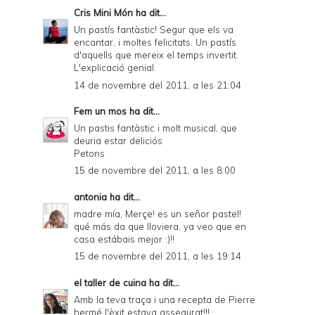
Cris Mini Món
ha dit...
Un pastís fantàstic! Segur que els va
encantar, i moltes felicitats. Un pastís
d'aquells que mereix el temps invertit.
L'explicació genial.
14 de novembre del 2011, a les 21:04
Fem un mos
ha dit...
Un pastis fantàstic i molt musical, que
deuria estar deliciós
Petons
15 de novembre del 2011, a les 8:00
antonia
ha dit...
madre mía, Merçe! es un señor pastel!
qué más da que lloviera, ya veo que en
casa estábais mejor :)!!
15 de novembre del 2011, a les 19:14
el taller de cuina
ha dit...
Amb la teva traça i una recepta de Pierre
hermé l'èxit estava assegurat!!!