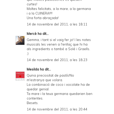
curtes!
Moltes felicitats, a la mare, a la germana
i a la CUINERA!!!!
Una forta abraçada!
14 de novembre del 2011, a les 18:11
Mercè
ha dit...
Gemma, i tant si el vaig fer jo! I les notes
musicals les venen a l'enllaç que hi ha
als ingredients o també a Solé i Graells.
;)
14 de novembre del 2011, a les 18:23
Mesilda
ha dit...
Quina preciositat de pastís!No
m'estranya que volara.
La combinació de coco i xocolate ha de
quedar genial.
Ta mare i la teua germana quedarien ben
contentes.
Besets.
14 de novembre del 2011, a les 20:44