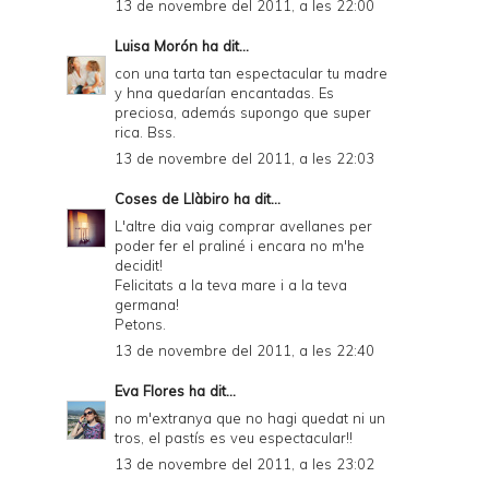
13 de novembre del 2011, a les 22:00
Luisa Morón
ha dit...
con una tarta tan espectacular tu madre
y hna quedarían encantadas. Es
preciosa, además supongo que super
rica. Bss.
13 de novembre del 2011, a les 22:03
Coses de Llàbiro
ha dit...
L'altre dia vaig comprar avellanes per
poder fer el praliné i encara no m'he
decidit!
Felicitats a la teva mare i a la teva
germana!
Petons.
13 de novembre del 2011, a les 22:40
Eva Flores
ha dit...
no m'extranya que no hagi quedat ni un
tros, el pastís es veu espectacular!!
13 de novembre del 2011, a les 23:02