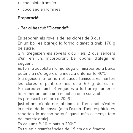
chocolate transfers
coco sec en làmines
Preparació:
- Per al bescuit "Gioconda":
Es separen els rovells de les clares de 3 ous.
En un bol, es barreja la farina d'ametlla amb 170 g
de sucre.
S'hi afegeixen els rovells d'ou i els 2 ous sencers
d'un en un, incorporant bé abans d'afegir el
següent.
Es fon la xocolata i la mantega al microones a baixa
potència i s'afegeix a la mescla anterior (a 40ºC).
S'afegeixen la farina i el cacau tamisats.Es munten
les clares a punt de neu amb 60 g de sucre.
S'incorporen amb 3 vegades a la barreja anterior
tot remenant amb una espàtula amb suavitat.
Es preescalfa el forn a 200ºC.
Just abans d'enfornar, al damunt d'un silpat, s'extén
la meitat de la massa (amb l'ajuda d'una espàtula es
reparteix la massa perquè quedi més o menys tota
del mateix gruix).
Es cou uns 8-10 minuts a 200ºC.
Es tallen circumferències de 19 cm de diàmetre.