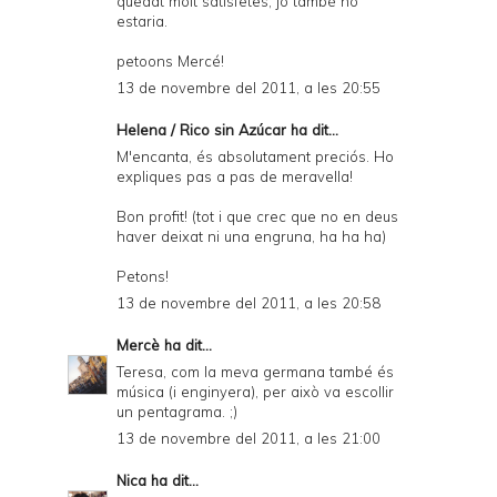
quedat molt satisfetes, jo també ho
estaria.
petoons Mercé!
13 de novembre del 2011, a les 20:55
Helena / Rico sin Azúcar
ha dit...
M'encanta, és absolutament preciós. Ho
expliques pas a pas de meravella!
Bon profit! (tot i que crec que no en deus
haver deixat ni una engruna, ha ha ha)
Petons!
13 de novembre del 2011, a les 20:58
Mercè
ha dit...
Teresa, com la meva germana també és
música (i enginyera), per això va escollir
un pentagrama. ;)
13 de novembre del 2011, a les 21:00
Nica
ha dit...