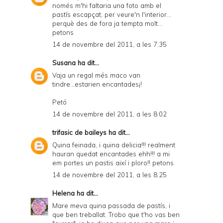
només m'hi faltaria una foto amb el
pastís escapçat, per veure'n l'interior...
perquè des de fora ja tempta molt...
petons
14 de novembre del 2011, a les 7:35
Susana
ha dit...
Vaja un regal més maco van
tindre...estarien encantades¡!
Petó
14 de novembre del 2011, a les 8:02
trifasic de baileys
ha dit...
Quina feinada, i quina delicia!!! realment
hauran quedat encantades ehh!!! a mi
em portes un pastis així i ploro!! petons
14 de novembre del 2011, a les 8:25
Helena
ha dit...
Mare meva quina passada de pastís, i
que ben treballat. Trobo que t'ho vas ben