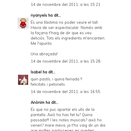
14 de novembre del 2011, a les 15:21
nyanyels
ha dit...
És una llàstima no poder veure el tall.
Havia de ser espectacular. Només amb
la façana t'haig de dir que es veu
deliciós. Tots els ingredients m'encanten.
Me l'apunto.
Una abraçada!
14 de novembre del 2011, a les 15:28
Isabel
ha dit...
quin pastís, i quina feinada !!
felicitats i petonets
14 de novembre del 2011, a les 16:55
Anònim ha dit...
És que no puc apartar els ulls de la
pantalla. Això ho has fet tu? Quina
passada!!! I les notes musicals? això ho
venen? mare meva, ja t'ho vaig dir un dia
que moltes pastisseries es queden