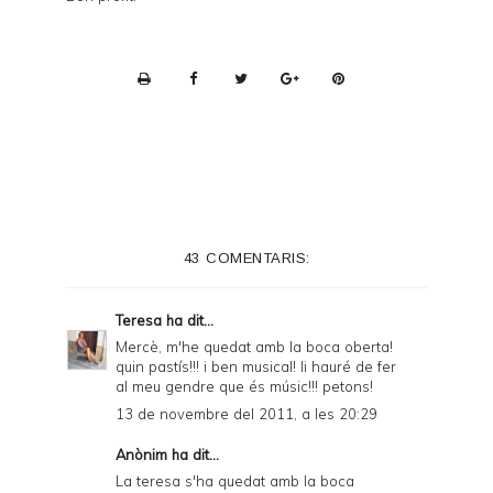
P
r
i
n
t
e
43 COMENTARIS:
r
F
Teresa
ha dit...
r
Mercè, m'he quedat amb la boca oberta!
quin pastís!!! i ben musical! li hauré de fer
i
al meu gendre que és músic!!! petons!
e
13 de novembre del 2011, a les 20:29
n
Anònim ha dit...
d
La teresa s'ha quedat amb la boca