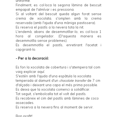
uniforme.
Finalment, es col·loca la segona làmina de bescuit
empapat de l'almívar i es pressiona.
Si al voltant del bescuit queda algun forat sense
crema de xocolata, s'omplen amb la crema
reservada (amb l'ajuda d'una màniga pastissera).
Es reserva el pastís a la nevera tota la nit.
L'endemà, abans de desemmotllar-lo, es col·loca 1
hora al congelador. (D'aquesta manera es
desemmotlla sense problemes).
Es desemmotlla el pastís, enretirant l'acetat i
capgirant-lo.
- Per a la decoració:
Es fon la xocolata de cobertura i s'atempera tal com
vaig explicar
aquí
.
S'estén amb l'ajuda d'una espàtula la xocolata
temperada al damunt d'un
chocolate transfer
de 7 cm
d'alçada i deixant una capa el més prima possible.
Es deixa que la xocolata comenci a solidificar.
Tot seguit, s'embolcalla tot el volt del pastís.
Es recobreix el cim del pastís amb làmines de coco
assecades.
Es reserva a la nevera fins al moment de servir.
Bon profit!