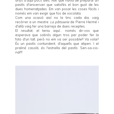
anys d'aquí pocs dies. Així que havia de preparar un
pastís d'aniversari que satisfés el bon gust de les
dues homenatjades. Em van posar les coses fàcils i
només em van exigir que fos de xocolata.
Com una ocasió així no la tinc cada dia, vaig
recórrer a un mestre:
La pâtisserie
de Pierre Hermé i
d'allà vaig fer una barreja de dues receptes.
El resultat, el teniu aquí... només dir-vos que
esperava que sobrés algun tros per poder fer la
foto d'un tall, però no em va ser possible!! Va volar!
És un pastís contundent, d'aquells que atipen. I el
praliné casolà, és l'estrella del pastís. Sen-sa-cio-
nal!!!