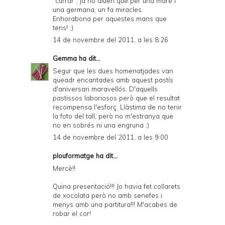
"currar", ja ho diuen que per una mare i
una germana, un fa miracles.
Enhorabona per aquestes mans que
tens! ;)
14 de novembre del 2011, a les 8:26
Gemma
ha dit...
Segur que les dues homenatjades van
queadr encantades amb aquest pastís
d'aniversari maravellós. D'aquells
pastissos laboriosos però que el resultat
recompensa l'esforç. Llàstima de no tenir
la foto del tall, però no m'estranya que
no en sobrés ni una engruna ;)
14 de novembre del 2011, a les 9:00
plouformatge ha dit...
Mercè!!
Quina presentació!!! Jo havia fet collarets
de xocolata però no amb senefes i
menys amb una partitura!!! M'acabes de
robar el cor!