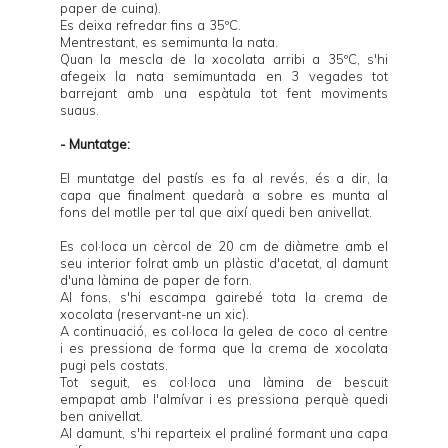
paper de cuina).
Es deixa refredar fins a 35ºC.
Mentrestant, es semimunta la nata.
Quan la mescla de la xocolata arribi a 35ºC, s'hi
afegeix la nata semimuntada en 3 vegades tot
barrejant amb una espàtula tot fent moviments
suaus.
- Muntatge:
El muntatge del pastís es fa al revés, és a dir, la
capa que finalment quedarà a sobre es munta al
fons del motlle per tal que així quedi ben anivellat.
Es col·loca un cèrcol de 20 cm de diàmetre amb el
seu interior folrat amb un plàstic d'acetat, al damunt
d'una làmina de paper de forn.
Al fons, s'hi escampa gairebé tota la crema de
xocolata (reservant-ne un xic).
A continuació, es col·loca la gelea de coco al centre
i es pressiona de forma que la crema de xocolata
pugi pels costats.
Tot seguit, es col·loca una làmina de bescuit
empapat amb l'almívar i es pressiona perquè quedi
ben anivellat.
Al damunt, s'hi reparteix el praliné formant una capa