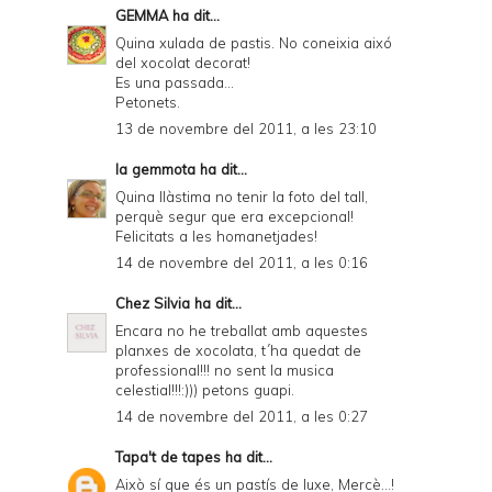
GEMMA
ha dit...
Quina xulada de pastis. No coneixia aixó
del xocolat decorat!
Es una passada...
Petonets.
13 de novembre del 2011, a les 23:10
la gemmota
ha dit...
Quina llàstima no tenir la foto del tall,
perquè segur que era excepcional!
Felicitats a les homanetjades!
14 de novembre del 2011, a les 0:16
Chez Silvia
ha dit...
Encara no he treballat amb aquestes
planxes de xocolata, t´ha quedat de
professional!!! no sent la musica
celestial!!!:))) petons guapi.
14 de novembre del 2011, a les 0:27
Tapa't de tapes
ha dit...
Això sí que és un pastís de luxe, Mercè...!