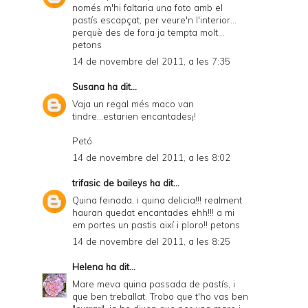
només m'hi faltaria una foto amb el
pastís escapçat, per veure'n l'interior...
perquè des de fora ja tempta molt...
petons
14 de novembre del 2011, a les 7:35
Susana
ha dit...
Vaja un regal més maco van
tindre...estarien encantades¡!
Petó
14 de novembre del 2011, a les 8:02
trifasic de baileys
ha dit...
Quina feinada, i quina delicia!!! realment
hauran quedat encantades ehh!!! a mi
em portes un pastis així i ploro!! petons
14 de novembre del 2011, a les 8:25
Helena
ha dit...
Mare meva quina passada de pastís, i
que ben treballat. Trobo que t'ho vas ben