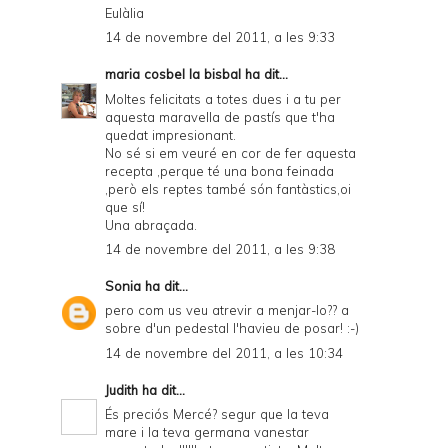
Eulàlia
14 de novembre del 2011, a les 9:33
maria cosbel la bisbal
ha dit...
Moltes felicitats a totes dues i a tu per
aquesta maravella de pastís que t'ha
quedat impresionant.
No sé si em veuré en cor de fer aquesta
recepta ,perque té una bona feinada
,però els reptes també són fantàstics,oi
que sí!
Una abraçada.
14 de novembre del 2011, a les 9:38
Sonia
ha dit...
pero com us veu atrevir a menjar-lo?? a
sobre d'un pedestal l'havieu de posar! :-)
14 de novembre del 2011, a les 10:34
Judith
ha dit...
És preciós Mercé? segur que la teva
mare i la teva germana vanestar