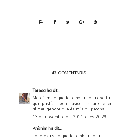
P
r
i
n
t
e
43 COMENTARIS:
r
F
Teresa
ha dit...
r
Mercè, m'he quedat amb la boca oberta!
quin pastís!!! i ben musical! li hauré de fer
i
al meu gendre que és músic!!! petons!
e
13 de novembre del 2011, a les 20:29
n
Anònim ha dit...
d
La teresa s'ha quedat amb la boca