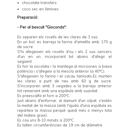
chocolate transfers
coco sec en làmines
Preparació:
- Per al bescuit "Gioconda":
Es separen els rovells de les clares de 3 ous.
En un bol, es barreja la farina d'ametlla amb 170 g
de sucre.
S'hi afegeixen els rovells d'ou i els 2 ous sencers
d'un en un, incorporant bé abans d'afegir el
següent.
Es fon la xocolata i la mantega al microones a baixa
potència i s'afegeix a la mescla anterior (a 40ºC).
S'afegeixen la farina i el cacau tamisats.Es munten
les clares a punt de neu amb 60 g de sucre.
S'incorporen amb 3 vegades a la barreja anterior
tot remenant amb una espàtula amb suavitat.
Es preescalfa el forn a 200ºC.
Just abans d'enfornar, al damunt d'un silpat, s'extén
la meitat de la massa (amb l'ajuda d'una espàtula es
reparteix la massa perquè quedi més o menys tota
del mateix gruix).
Es cou uns 8-10 minuts a 200ºC.
Es tallen circumferències de 19 cm de diàmetre.