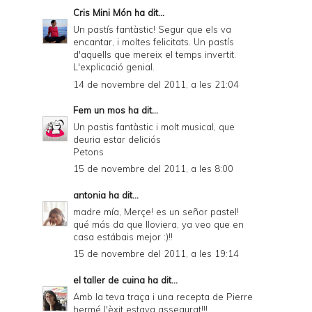
Cris Mini Món
ha dit...
Un pastís fantàstic! Segur que els va
encantar, i moltes felicitats. Un pastís
d'aquells que mereix el temps invertit.
L'explicació genial.
14 de novembre del 2011, a les 21:04
Fem un mos
ha dit...
Un pastis fantàstic i molt musical, que
deuria estar deliciós
Petons
15 de novembre del 2011, a les 8:00
antonia
ha dit...
madre mía, Merçe! es un señor pastel!
qué más da que lloviera, ya veo que en
casa estábais mejor :)!!
15 de novembre del 2011, a les 19:14
el taller de cuina
ha dit...
Amb la teva traça i una recepta de Pierre
hermé l'èxit estava assegurat!!!