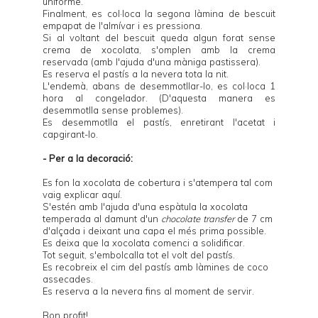
uniforme.
Finalment, es col·loca la segona làmina de bescuit
empapat de l'almívar i es pressiona.
Si al voltant del bescuit queda algun forat sense
crema de xocolata, s'omplen amb la crema
reservada (amb l'ajuda d'una màniga pastissera).
Es reserva el pastís a la nevera tota la nit.
L'endemà, abans de desemmotllar-lo, es col·loca 1
hora al congelador. (D'aquesta manera es
desemmotlla sense problemes).
Es desemmotlla el pastís, enretirant l'acetat i
capgirant-lo.
- Per a la decoració:
Es fon la xocolata de cobertura i s'atempera tal com
vaig explicar
aquí
.
S'estén amb l'ajuda d'una espàtula la xocolata
temperada al damunt d'un
chocolate transfer
de 7 cm
d'alçada i deixant una capa el més prima possible.
Es deixa que la xocolata comenci a solidificar.
Tot seguit, s'embolcalla tot el volt del pastís.
Es recobreix el cim del pastís amb làmines de coco
assecades.
Es reserva a la nevera fins al moment de servir.
Bon profit!