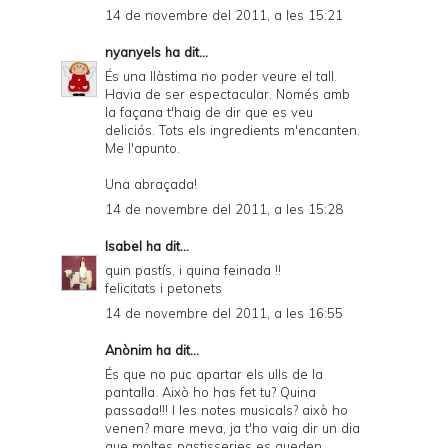
14 de novembre del 2011, a les 15:21
nyanyels
ha dit...
És una llàstima no poder veure el tall.
Havia de ser espectacular. Només amb
la façana t'haig de dir que es veu
deliciós. Tots els ingredients m'encanten.
Me l'apunto.
Una abraçada!
14 de novembre del 2011, a les 15:28
Isabel
ha dit...
quin pastís, i quina feinada !!
felicitats i petonets
14 de novembre del 2011, a les 16:55
Anònim ha dit...
És que no puc apartar els ulls de la
pantalla. Això ho has fet tu? Quina
passada!!! I les notes musicals? això ho
venen? mare meva, ja t'ho vaig dir un dia
que moltes pastisseries es queden