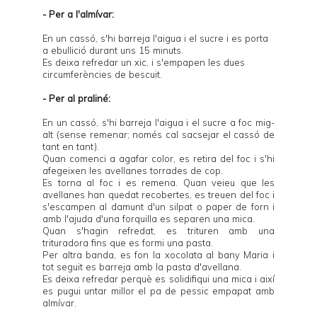
- Per a l'almívar:
En un cassó, s'hi barreja l'aigua i el sucre i es porta
a ebullició durant uns 15 minuts.
Es deixa refredar un xic, i s'empapen les dues
circumferències de bescuit.
- Per al praliné:
En un cassó, s'hi barreja l'aigua i el sucre a foc mig-
alt (sense remenar; només cal sacsejar el cassó de
tant en tant).
Quan comenci a agafar color, es retira del foc i s'hi
afegeixen les avellanes torrades de cop.
Es torna al foc i es remena. Quan veieu que les
avellanes han quedat recobertes, es treuen del foc i
s'escampen al damunt d'un silpat o paper de forn i
amb l'ajuda d'una forquilla es separen una mica.
Quan s'hagin refredat, es trituren amb una
trituradora fins que es formi una pasta.
Per altra banda, es fon la xocolata al bany Maria i
tot seguit es barreja amb la pasta d'avellana.
Es deixa refredar perquè es solidifiqui una mica i així
es pugui untar millor el pa de pessic empapat amb
almívar.