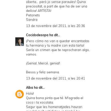
oberta... però jo sense paraules! Quina
l
preciositat, a part de que ha de ser una
y
delícia! ARTISTA!
Petonets
a
Sandra
n
13 de novembre del 2011, a les 20:36
d
Cocidodesopa
ha dit...
P
¡Pero cómo no van a quedar encantadas
tu hermana y tu madre con esta tarta!
D
Sería un crimen que te reprocharan algo,
vamos.
F
¡Genial, Mercé, genial!
Besos y feliz semana.
13 de novembre del 2011, a les 20:41
Alba
ha dit...
Hola!
Quina bona pinta que té. M'agrada el
coco i la xocolata.
Segur que les homenatjades hauran