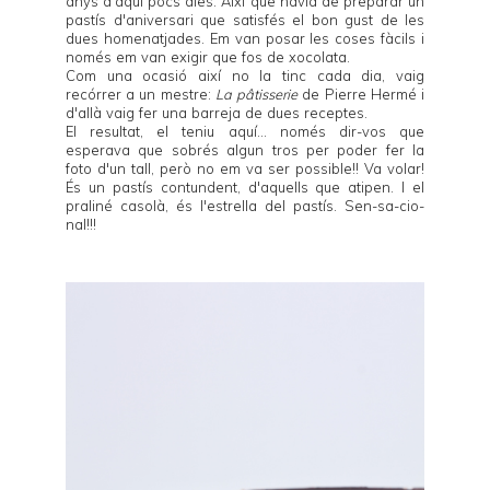
anys d'aquí pocs dies. Així que havia de preparar un
pastís d'aniversari que satisfés el bon gust de les
dues homenatjades. Em van posar les coses fàcils i
només em van exigir que fos de xocolata.
Com una ocasió així no la tinc cada dia, vaig
recórrer a un mestre:
La pâtisserie
de Pierre Hermé i
d'allà vaig fer una barreja de dues receptes.
El resultat, el teniu aquí... només dir-vos que
esperava que sobrés algun tros per poder fer la
foto d'un tall, però no em va ser possible!! Va volar!
És un pastís contundent, d'aquells que atipen. I el
praliné casolà, és l'estrella del pastís. Sen-sa-cio-
nal!!!