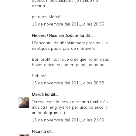
quedat molt satisfetes, jo també ho
estaria.
petoons Mercé!
13 de novembre del 2011, a les 20:55
Helena / Rico sin Azúcar
ha dit...
M'encanta, és absolutament preciós. Ho
expliques pas a pas de meravella!
Bon profit! (tot i que crec que no en deus
haver deixat ni una engruna, ha ha ha)
Petons!
13 de novembre del 2011, a les 20:58
Mercè
ha dit...
Teresa, com la meva germana també és
música (i enginyera), per això va escollir
un pentagrama. ;)
13 de novembre del 2011, a les 21:00
Nica
ha dit...