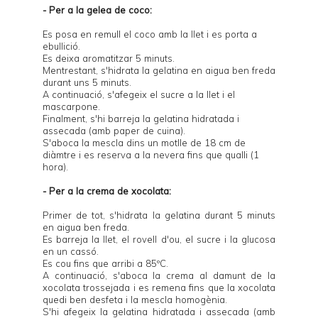
- Per a la gelea de coco:
Es posa en remull el coco amb la llet i es porta a
ebullició.
Es deixa aromatitzar 5 minuts.
Mentrestant, s'hidrata la gelatina en aigua ben freda
durant uns 5 minuts.
A continuació, s'afegeix el sucre a la llet i el
mascarpone.
Finalment, s'hi barreja la gelatina hidratada i
assecada (amb paper de cuina).
S'aboca la mescla dins un motlle de 18 cm de
diàmtre i es reserva a la nevera fins que qualli (1
hora).
- Per a la crema de xocolata:
Primer de tot, s'hidrata la gelatina durant 5 minuts
en aigua ben freda.
Es barreja la llet, el rovell d'ou, el sucre i la glucosa
en un cassó.
Es cou fins que arribi a 85ºC.
A continuació, s'aboca la crema al damunt de la
xocolata trossejada i es remena fins que la xocolata
quedi ben desfeta i la mescla homogènia.
S'hi afegeix la gelatina hidratada i assecada (amb