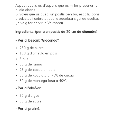
Aquest pastís és d'aquells que és millor preparar-lo
el dia abans.
Si voleu que us quedi un pastís ben bo, escolliu bons
productes i sobretot que la xocolata sigui de qualitat!
(Jo vaig fer servir la Valrhona).
Ingredients: (per a un pastís de 20 cm de diàmetre)
- Per al bescuit "Gioconda":
230 g de sucre
100 g d'ametlla en pols
5 ous
50 g de farina
25 g de cacau en pols
50 g de xocolata al 70% de cacau
50 g de mantega fosa a 40ºC
- Per a l'almívar:
50 g d'aigua
50 g de sucre
- Per al praliné: