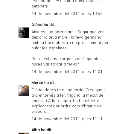
encantades!!!!!! ets una artista. Molts
petonets
14 de novembre del 2011, a les 10:53
Glòria
ha dit...
Això és una obra d'art!!!. Segur que vas
deixar la teva mare i la teva germana
amb la boca oberta, i no precisament per
bufar les espelmes!.
Per qüestions d'organització, quantes
hores vas tardar a fer-lo?
14 de novembre del 2011, a les 11:01
Mercè
ha dit...
Glòria, doncs tota una tarda. Crec que si
ara el tornés a fer, trigaria la meitat de
temps! ;) A la recepta, ho he intentat
explicar tot per ordre com s'hauria de
preparar.
14 de novembre del 2011, a les 11:11
Alba
ha dit...