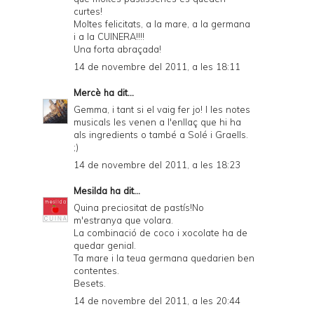
curtes!
Moltes felicitats, a la mare, a la germana
i a la CUINERA!!!!
Una forta abraçada!
14 de novembre del 2011, a les 18:11
Mercè
ha dit...
Gemma, i tant si el vaig fer jo! I les notes
musicals les venen a l'enllaç que hi ha
als ingredients o també a Solé i Graells.
;)
14 de novembre del 2011, a les 18:23
Mesilda
ha dit...
Quina preciositat de pastís!No
m'estranya que volara.
La combinació de coco i xocolate ha de
quedar genial.
Ta mare i la teua germana quedarien ben
contentes.
Besets.
14 de novembre del 2011, a les 20:44