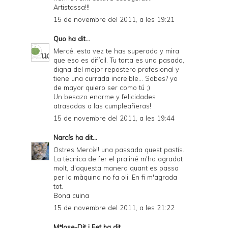
Artistassa!!!
15 de novembre del 2011, a les 19:21
Quo
ha dit...
Mercé, esta vez te has superado y mira
que eso es difícil. Tu tarta es una pasada,
digna del mejor repostero profesional y
tiene una currada increible... Sabes? yo
de mayor quiero ser como tú ;)
Un besazo enorme y felicidades
atrasadas a las cumpleañeras!
15 de novembre del 2011, a les 19:44
Narcís
ha dit...
Ostres Mercè!! una passada quest pastís.
La tècnica de fer el praliné m'ha agradat
molt, d'aquesta manera quant es passa
per la màquina no fa oli. En fi m'agrada
tot.
Bona cuina
15 de novembre del 2011, a les 21:22
MªJose-Dit i Fet
ha dit...