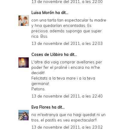
13 de novembre del 2011, a les 22:00
Luisa Morón
ha dit...
con una tarta tan espectacular tu madre
y hna quedarían encantadas. Es
preciosa, además supongo que super
rica. Bss.
13 de novembre del 2011, a les 22:03
Coses de Llàbiro
ha dit...
L'altre dia vaig comprar avellanes per
poder fer el praliné i encara no m'he
decidit!
Felicitats a la teva mare i a la teva
germana!
Petons.
13 de novembre del 2011, a les 22:40
Eva Flores
ha dit...
no m'extranya que no hagi quedat ni un
tros, el pastís es veu espectacular!!
13 de novembre del 2011, a les 23:02