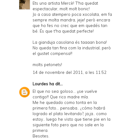
Ets una artista Mercè! T'ha quedat
espectacular, molt molt bonic!
Jo a casa atempero poca xocolata, em fa
sempre molta mandra, jeje! però encara
que ho fes no crec que em quedés tan
bé. És que t'ha quedat perfecte!
La gianduja casolana és taaaan bona!
No queda tan fina com la industrial, però
el gustet compensa!!
molts petonets!
14 de novembre del 2011, a les 11:52
Lourdes
ha dit...
El que no sea goloso... ¡¡se vuelve
contigo!! Que rico madre mía.
Me he quedado como tonta en la
primera foto... pensaba.. ¿cómo habrá
logrado el plato levitando?, ja,ja.. como
estoy.. luego he visto que tiene pie en la
siguiente foto pero que no sale en la
primera.
Besotes.