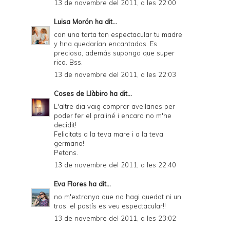
13 de novembre del 2011, a les 22:00
Luisa Morón
ha dit...
con una tarta tan espectacular tu madre
y hna quedarían encantadas. Es
preciosa, además supongo que super
rica. Bss.
13 de novembre del 2011, a les 22:03
Coses de Llàbiro
ha dit...
L'altre dia vaig comprar avellanes per
poder fer el praliné i encara no m'he
decidit!
Felicitats a la teva mare i a la teva
germana!
Petons.
13 de novembre del 2011, a les 22:40
Eva Flores
ha dit...
no m'extranya que no hagi quedat ni un
tros, el pastís es veu espectacular!!
13 de novembre del 2011, a les 23:02