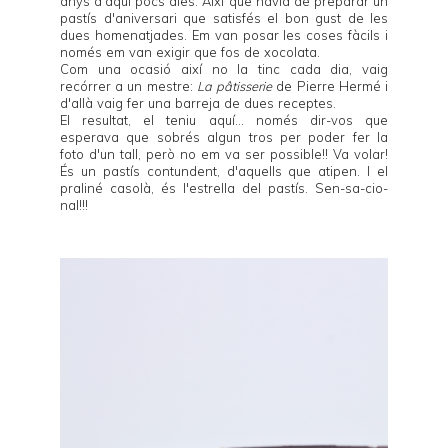
anys d'aquí pocs dies. Així que havia de preparar un
pastís d'aniversari que satisfés el bon gust de les
dues homenatjades. Em van posar les coses fàcils i
només em van exigir que fos de xocolata.
Com una ocasió així no la tinc cada dia, vaig
recórrer a un mestre:
La pâtisserie
de Pierre Hermé i
d'allà vaig fer una barreja de dues receptes.
El resultat, el teniu aquí... només dir-vos que
esperava que sobrés algun tros per poder fer la
foto d'un tall, però no em va ser possible!! Va volar!
És un pastís contundent, d'aquells que atipen. I el
praliné casolà, és l'estrella del pastís. Sen-sa-cio-
nal!!!