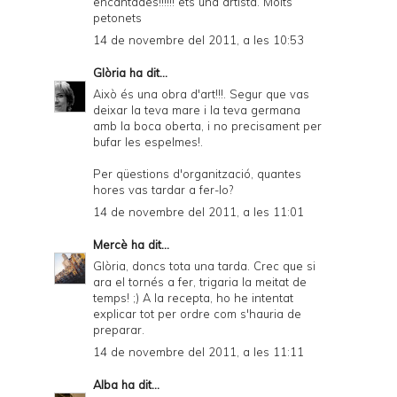
encantades!!!!!! ets una artista. Molts
petonets
14 de novembre del 2011, a les 10:53
Glòria
ha dit...
Això és una obra d'art!!!. Segur que vas
deixar la teva mare i la teva germana
amb la boca oberta, i no precisament per
bufar les espelmes!.
Per qüestions d'organització, quantes
hores vas tardar a fer-lo?
14 de novembre del 2011, a les 11:01
Mercè
ha dit...
Glòria, doncs tota una tarda. Crec que si
ara el tornés a fer, trigaria la meitat de
temps! ;) A la recepta, ho he intentat
explicar tot per ordre com s'hauria de
preparar.
14 de novembre del 2011, a les 11:11
Alba
ha dit...