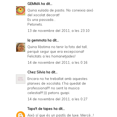
GEMMA
ha dit...
Quina xulada de pastis. No coneixia aixó
del xocolat decorat!
Es una passada...
Petonets.
13 de novembre del 2011, a les 23:10
la gemmota
ha dit...
Quina llàstima no tenir la foto del tall,
perquè segur que era excepcional!
Felicitats a les homanetjades!
14 de novembre del 2011, a les 0:16
Chez Silvia
ha dit...
Encara no he treballat amb aquestes
planxes de xocolata, t´ha quedat de
professional!!! no sent la musica
celestial!!!:))) petons guapi.
14 de novembre del 2011, a les 0:27
Tapa't de tapes
ha dit...
Això sí que és un pastís de luxe, Mercè...!