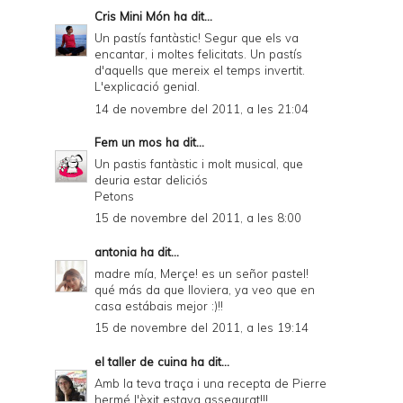
Cris Mini Món
ha dit...
Un pastís fantàstic! Segur que els va
encantar, i moltes felicitats. Un pastís
d'aquells que mereix el temps invertit.
L'explicació genial.
14 de novembre del 2011, a les 21:04
Fem un mos
ha dit...
Un pastis fantàstic i molt musical, que
deuria estar deliciós
Petons
15 de novembre del 2011, a les 8:00
antonia
ha dit...
madre mía, Merçe! es un señor pastel!
qué más da que lloviera, ya veo que en
casa estábais mejor :)!!
15 de novembre del 2011, a les 19:14
el taller de cuina
ha dit...
Amb la teva traça i una recepta de Pierre
hermé l'èxit estava assegurat!!!