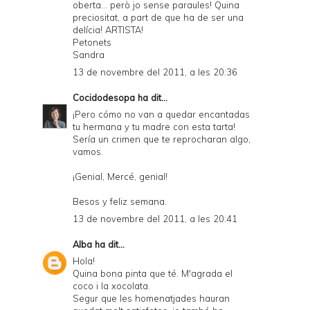
oberta... però jo sense paraules! Quina
l
preciositat, a part de que ha de ser una
y
delícia! ARTISTA!
Petonets
a
Sandra
n
13 de novembre del 2011, a les 20:36
d
Cocidodesopa
ha dit...
P
¡Pero cómo no van a quedar encantadas
tu hermana y tu madre con esta tarta!
D
Sería un crimen que te reprocharan algo,
vamos.
F
¡Genial, Mercé, genial!
Besos y feliz semana.
13 de novembre del 2011, a les 20:41
Alba
ha dit...
Hola!
Quina bona pinta que té. M'agrada el
coco i la xocolata.
Segur que les homenatjades hauran