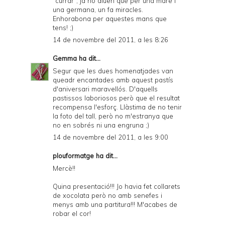
"currar", ja ho diuen que per una mare i
una germana, un fa miracles.
Enhorabona per aquestes mans que
tens! ;)
14 de novembre del 2011, a les 8:26
Gemma
ha dit...
Segur que les dues homenatjades van
queadr encantades amb aquest pastís
d'aniversari maravellós. D'aquells
pastissos laboriosos però que el resultat
recompensa l'esforç. Llàstima de no tenir
la foto del tall, però no m'estranya que
no en sobrés ni una engruna ;)
14 de novembre del 2011, a les 9:00
plouformatge ha dit...
Mercè!!
Quina presentació!!! Jo havia fet collarets
de xocolata però no amb senefes i
menys amb una partitura!!! M'acabes de
robar el cor!