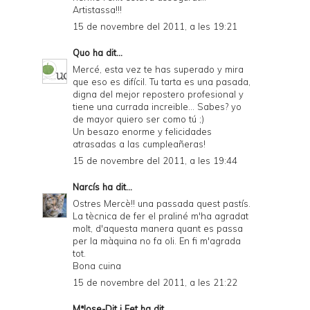
Artistassa!!!
15 de novembre del 2011, a les 19:21
Quo
ha dit...
Mercé, esta vez te has superado y mira
que eso es difícil. Tu tarta es una pasada,
digna del mejor repostero profesional y
tiene una currada increible... Sabes? yo
de mayor quiero ser como tú ;)
Un besazo enorme y felicidades
atrasadas a las cumpleañeras!
15 de novembre del 2011, a les 19:44
Narcís
ha dit...
Ostres Mercè!! una passada quest pastís.
La tècnica de fer el praliné m'ha agradat
molt, d'aquesta manera quant es passa
per la màquina no fa oli. En fi m'agrada
tot.
Bona cuina
15 de novembre del 2011, a les 21:22
MªJose-Dit i Fet
ha dit...