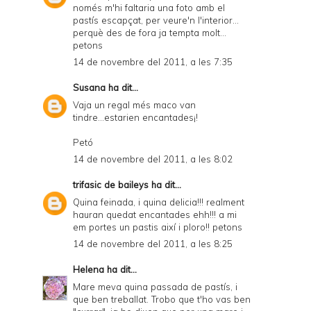
només m'hi faltaria una foto amb el
pastís escapçat, per veure'n l'interior...
perquè des de fora ja tempta molt...
petons
14 de novembre del 2011, a les 7:35
Susana
ha dit...
Vaja un regal més maco van
tindre...estarien encantades¡!
Petó
14 de novembre del 2011, a les 8:02
trifasic de baileys
ha dit...
Quina feinada, i quina delicia!!! realment
hauran quedat encantades ehh!!! a mi
em portes un pastis així i ploro!! petons
14 de novembre del 2011, a les 8:25
Helena
ha dit...
Mare meva quina passada de pastís, i
que ben treballat. Trobo que t'ho vas ben