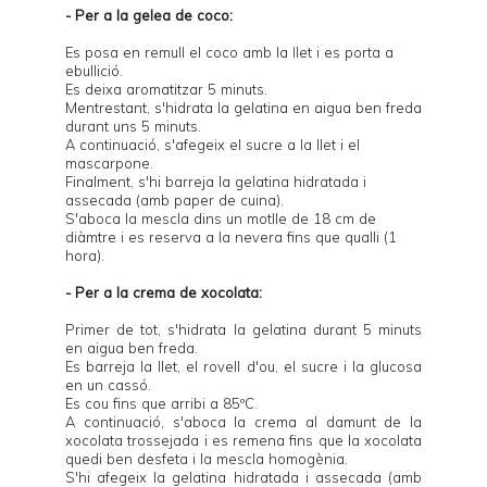
- Per a la gelea de coco:
Es posa en remull el coco amb la llet i es porta a
ebullició.
Es deixa aromatitzar 5 minuts.
Mentrestant, s'hidrata la gelatina en aigua ben freda
durant uns 5 minuts.
A continuació, s'afegeix el sucre a la llet i el
mascarpone.
Finalment, s'hi barreja la gelatina hidratada i
assecada (amb paper de cuina).
S'aboca la mescla dins un motlle de 18 cm de
diàmtre i es reserva a la nevera fins que qualli (1
hora).
- Per a la crema de xocolata:
Primer de tot, s'hidrata la gelatina durant 5 minuts
en aigua ben freda.
Es barreja la llet, el rovell d'ou, el sucre i la glucosa
en un cassó.
Es cou fins que arribi a 85ºC.
A continuació, s'aboca la crema al damunt de la
xocolata trossejada i es remena fins que la xocolata
quedi ben desfeta i la mescla homogènia.
S'hi afegeix la gelatina hidratada i assecada (amb