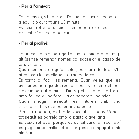
- Per a l'almívar:
En un cassó, s'hi barreja l'aigua i el sucre i es porta
a ebullició durant uns 15 minuts.
Es deixa refredar un xic, i s'empapen les dues
circumferències de bescuit.
- Per al praliné:
En un cassó, s'hi barreja l'aigua i el sucre a foc mig-
alt (sense remenar; només cal sacsejar el cassó de
tant en tant).
Quan comenci a agafar color, es retira del foc i s'hi
afegeixen les avellanes torrades de cop.
Es torna al foc i es remena. Quan veieu que les
avellanes han quedat recobertes, es treuen del foc i
s'escampen al damunt d'un silpat o paper de forn i
amb l'ajuda d'una forquilla es separen una mica.
Quan s'hagin refredat, es trituren amb una
trituradora fins que es formi una pasta.
Per altra banda, es fon la xocolata al bany Maria i
tot seguit es barreja amb la pasta d'avellana.
Es deixa refredar perquè es solidifiqui una mica i així
es pugui untar millor el pa de pessic empapat amb
almívar.