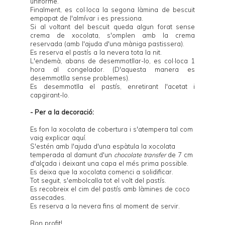
uniforme.
Finalment, es col·loca la segona làmina de bescuit
empapat de l'almívar i es pressiona.
Si al voltant del bescuit queda algun forat sense
crema de xocolata, s'omplen amb la crema
reservada (amb l'ajuda d'una màniga pastissera).
Es reserva el pastís a la nevera tota la nit.
L'endemà, abans de desemmotllar-lo, es col·loca 1
hora al congelador. (D'aquesta manera es
desemmotlla sense problemes).
Es desemmotlla el pastís, enretirant l'acetat i
capgirant-lo.
- Per a la decoració:
Es fon la xocolata de cobertura i s'atempera tal com
vaig explicar
aquí
.
S'estén amb l'ajuda d'una espàtula la xocolata
temperada al damunt d'un
chocolate transfer
de 7 cm
d'alçada i deixant una capa el més prima possible.
Es deixa que la xocolata comenci a solidificar.
Tot seguit, s'embolcalla tot el volt del pastís.
Es recobreix el cim del pastís amb làmines de coco
assecades.
Es reserva a la nevera fins al moment de servir.
Bon profit!