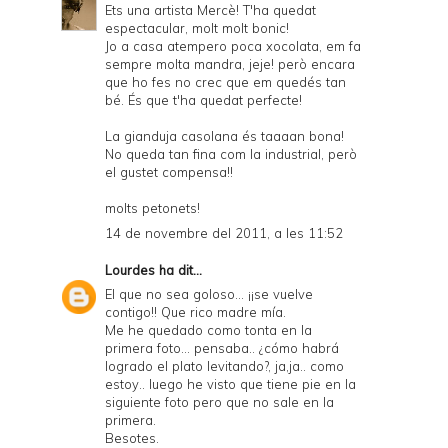
Ets una artista Mercè! T'ha quedat
espectacular, molt molt bonic!
Jo a casa atempero poca xocolata, em fa
sempre molta mandra, jeje! però encara
que ho fes no crec que em quedés tan
bé. És que t'ha quedat perfecte!
La gianduja casolana és taaaan bona!
No queda tan fina com la industrial, però
el gustet compensa!!
molts petonets!
14 de novembre del 2011, a les 11:52
Lourdes
ha dit...
El que no sea goloso... ¡¡se vuelve
contigo!! Que rico madre mía.
Me he quedado como tonta en la
primera foto... pensaba.. ¿cómo habrá
logrado el plato levitando?, ja,ja.. como
estoy.. luego he visto que tiene pie en la
siguiente foto pero que no sale en la
primera.
Besotes.