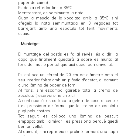
paper de cuina).
Es deixa refredar fins a 35ºC.
Mentrestant, es semimunta la nata.
Quan la mescla de la xocolata arribi a 35ºC, s'hi
afegeix la nata semimuntada en 3 vegades tot
barrejant amb una espàtula tot fent moviments
suaus.
- Muntatge:
El muntatge del pastís es fa al revés, és a dir, la
capa que finalment quedarà a sobre es munta al
fons del motlle per tal que així quedi ben anivellat.
Es col·loca un cèrcol de 20 cm de diàmetre amb el
seu interior folrat amb un plàstic d'acetat, al damunt
d'una làmina de paper de forn.
Al fons, s'hi escampa gairebé tota la crema de
xocolata (reservant-ne un xic).
A continuació, es col·loca la gelea de coco al centre
i es pressiona de forma que la crema de xocolata
pugi pels costats.
Tot seguit, es col·loca una làmina de bescuit
empapat amb l'almívar i es pressiona perquè quedi
ben anivellat.
Al damunt, s'hi reparteix el praliné formant una capa