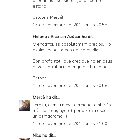
quedat molt satisfetes, jo també ho
estaria.
petoons Mercé!
13 de novembre del 2011, a les 20:55
Helena / Rico sin Azúcar
ha dit...
M'encanta, és absolutament preciós. Ho
expliques pas a pas de meravella!
Bon profit! (tot i que crec que no en deus
haver deixat ni una engruna, ha ha ha)
Petons!
13 de novembre del 2011, a les 20:58
Mercè
ha dit...
Teresa, com la meva germana també és
música (i enginyera), per això va escollir
un pentagrama. ;)
13 de novembre del 2011, a les 21:00
Nica
ha dit...