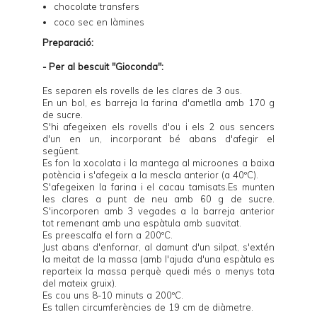
chocolate transfers
coco sec en làmines
Preparació:
- Per al bescuit "Gioconda":
Es separen els rovells de les clares de 3 ous.
En un bol, es barreja la farina d'ametlla amb 170 g
de sucre.
S'hi afegeixen els rovells d'ou i els 2 ous sencers
d'un en un, incorporant bé abans d'afegir el
següent.
Es fon la xocolata i la mantega al microones a baixa
potència i s'afegeix a la mescla anterior (a 40ºC).
S'afegeixen la farina i el cacau tamisats.Es munten
les clares a punt de neu amb 60 g de sucre.
S'incorporen amb 3 vegades a la barreja anterior
tot remenant amb una espàtula amb suavitat.
Es preescalfa el forn a 200ºC.
Just abans d'enfornar, al damunt d'un silpat, s'extén
la meitat de la massa (amb l'ajuda d'una espàtula es
reparteix la massa perquè quedi més o menys tota
del mateix gruix).
Es cou uns 8-10 minuts a 200ºC.
Es tallen circumferències de 19 cm de diàmetre.