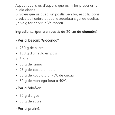
Aquest pastís és d'aquells que és millor preparar-lo
el dia abans.
Si voleu que us quedi un pastís ben bo, escolliu bons
productes i sobretot que la xocolata sigui de qualitat!
(Jo vaig fer servir la Valrhona).
Ingredients: (per a un pastís de 20 cm de diàmetre)
- Per al bescuit "Gioconda":
230 g de sucre
100 g d'ametlla en pols
5 ous
50 g de farina
25 g de cacau en pols
50 g de xocolata al 70% de cacau
50 g de mantega fosa a 40ºC
- Per a l'almívar:
50 g d'aigua
50 g de sucre
- Per al praliné: