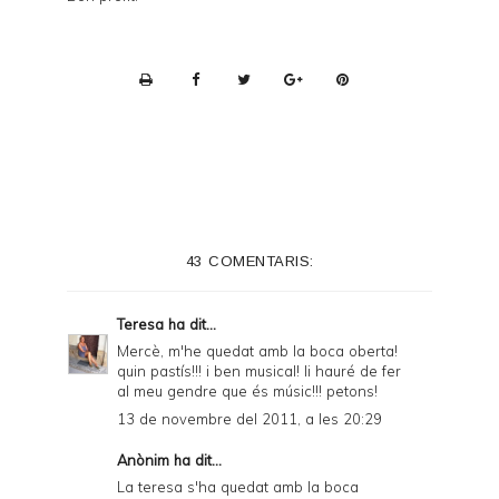
P
r
i
n
t
e
43 COMENTARIS:
r
F
Teresa
ha dit...
r
Mercè, m'he quedat amb la boca oberta!
quin pastís!!! i ben musical! li hauré de fer
i
al meu gendre que és músic!!! petons!
e
13 de novembre del 2011, a les 20:29
n
Anònim ha dit...
d
La teresa s'ha quedat amb la boca