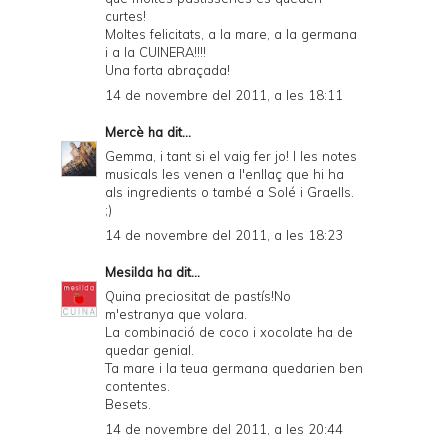
curtes!
Moltes felicitats, a la mare, a la germana
i a la CUINERA!!!!
Una forta abraçada!
14 de novembre del 2011, a les 18:11
Mercè
ha dit...
Gemma, i tant si el vaig fer jo! I les notes
musicals les venen a l'enllaç que hi ha
als ingredients o també a Solé i Graells.
;)
14 de novembre del 2011, a les 18:23
Mesilda
ha dit...
Quina preciositat de pastís!No
m'estranya que volara.
La combinació de coco i xocolate ha de
quedar genial.
Ta mare i la teua germana quedarien ben
contentes.
Besets.
14 de novembre del 2011, a les 20:44