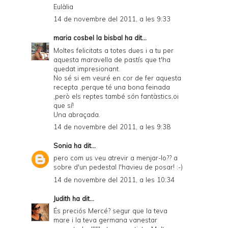
Eulàlia
14 de novembre del 2011, a les 9:33
maria cosbel la bisbal
ha dit...
Moltes felicitats a totes dues i a tu per
aquesta maravella de pastís que t'ha
quedat impresionant.
No sé si em veuré en cor de fer aquesta
recepta ,perque té una bona feinada
,però els reptes també són fantàstics,oi
que sí!
Una abraçada.
14 de novembre del 2011, a les 9:38
Sonia
ha dit...
pero com us veu atrevir a menjar-lo?? a
sobre d'un pedestal l'havieu de posar! :-)
14 de novembre del 2011, a les 10:34
Judith
ha dit...
És preciós Mercé? segur que la teva
mare i la teva germana vanestar