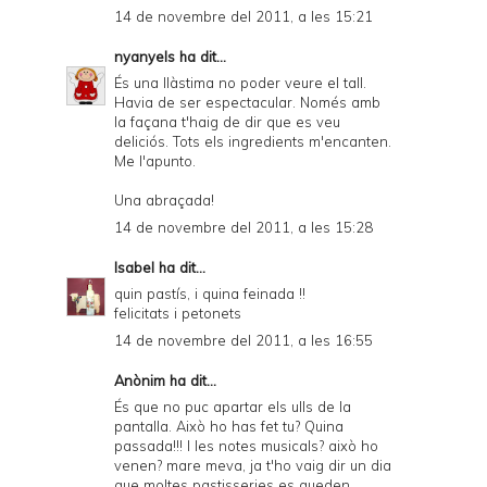
14 de novembre del 2011, a les 15:21
nyanyels
ha dit...
És una llàstima no poder veure el tall.
Havia de ser espectacular. Només amb
la façana t'haig de dir que es veu
deliciós. Tots els ingredients m'encanten.
Me l'apunto.
Una abraçada!
14 de novembre del 2011, a les 15:28
Isabel
ha dit...
quin pastís, i quina feinada !!
felicitats i petonets
14 de novembre del 2011, a les 16:55
Anònim ha dit...
És que no puc apartar els ulls de la
pantalla. Això ho has fet tu? Quina
passada!!! I les notes musicals? això ho
venen? mare meva, ja t'ho vaig dir un dia
que moltes pastisseries es queden