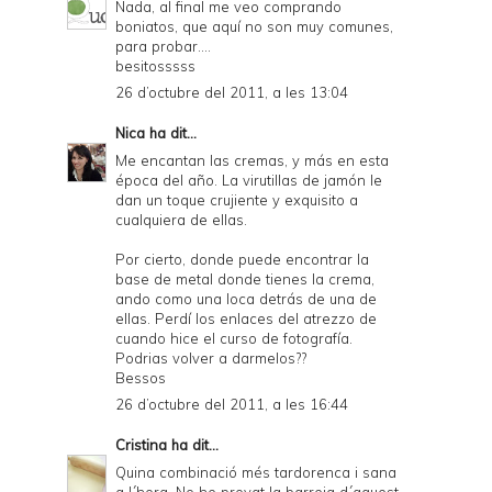
Nada, al final me veo comprando
boniatos, que aquí no son muy comunes,
para probar....
besitosssss
26 d’octubre del 2011, a les 13:04
Nica
ha dit...
Me encantan las cremas, y más en esta
época del año. La virutillas de jamón le
dan un toque crujiente y exquisito a
cualquiera de ellas.
Por cierto, donde puede encontrar la
base de metal donde tienes la crema,
ando como una loca detrás de una de
ellas. Perdí los enlaces del atrezzo de
cuando hice el curso de fotografía.
Podrias volver a darmelos??
Bessos
26 d’octubre del 2011, a les 16:44
Cristina
ha dit...
Quina combinació més tardorenca i sana
a l´hora. No he provat la barreja d´aquest