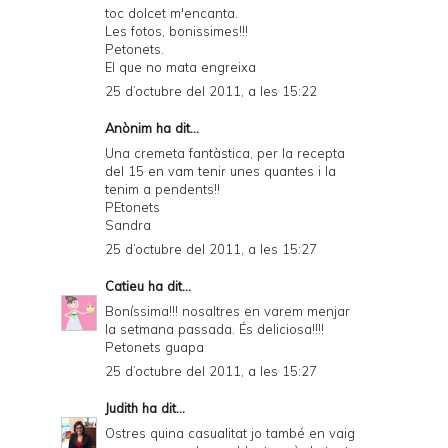
toc dolcet m'encanta.
Les fotos, bonissimes!!!
Petonets.
El que no mata engreixa
25 d’octubre del 2011, a les 15:22
Anònim ha dit...
Una cremeta fantàstica, per la recepta
del 15 en vam tenir unes quantes i la
tenim a pendents!!
PEtonets
Sandra
25 d’octubre del 2011, a les 15:27
Catieu
ha dit...
Boníssima!!! nosaltres en varem menjar
la setmana passada. És deliciosa!!!!
Petonets guapa
25 d’octubre del 2011, a les 15:27
Judith
ha dit...
Ostres quina casualitat jo també en vaig