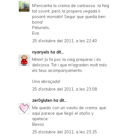
M'encanta la crema de carbassa...la faig
tot sovint, però la propera vegada li
posaré moniato! Segur que queda ben
bona!
Petunets,
Eva.
25 d’octubre del 2011, a les 22:40
nyanyels
ha dit...
Mmm! Jo fa poc la vaig preparar i és
deliciosa. Tot i que m'agraden molt més
els teus acompanyaments.
Una abraçada!
25 d’octubre del 2011, a les 23:08
zer0gluten
ha dit...
Me quedo con un vasito de crema, que
aquí parece que llegó el otoño y
apetece.
Besos.
25 d’octubre del 2011, a les 23:25