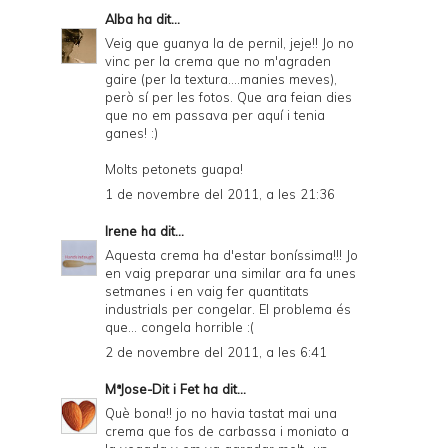
Alba
ha dit...
Veig que guanya la de pernil, jeje!! Jo no
vinc per la crema que no m'agraden
gaire (per la textura....manies meves),
però sí per les fotos. Que ara feian dies
que no em passava per aquí i tenia
ganes! :)
Molts petonets guapa!
1 de novembre del 2011, a les 21:36
Irene
ha dit...
Aquesta crema ha d'estar boníssima!!! Jo
en vaig preparar una similar ara fa unes
setmanes i en vaig fer quantitats
industrials per congelar. El problema és
que... congela horrible :(
2 de novembre del 2011, a les 6:41
MªJose-Dit i Fet
ha dit...
Què bona!! jo no havia tastat mai una
crema que fos de carbassa i moniato a