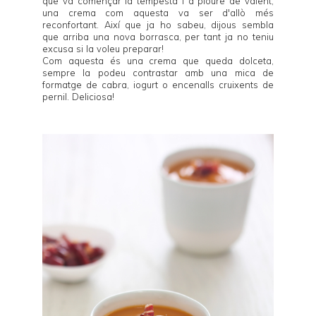
que va començar la tempesta i a ploure de valent,
una crema com aquesta va ser d'allò més
reconfortant. Així que ja ho sabeu, dijous sembla
que arriba una nova borrasca, per tant ja no teniu
excusa si la voleu preparar!
Com aquesta és una crema que queda dolceta,
sempre la podeu contrastar amb una mica de
formatge de cabra, iogurt o encenalls cruixents de
pernil. Deliciosa!