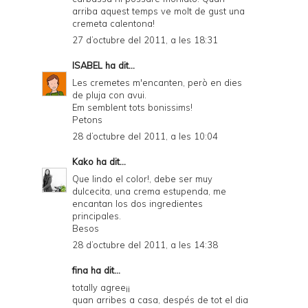
arriba aquest temps ve molt de gust una
cremeta calentona!
27 d’octubre del 2011, a les 18:31
ISABEL
ha dit...
Les cremetes m'encanten, però en dies
de pluja con avui.
Em semblent tots bonissims!
Petons
28 d’octubre del 2011, a les 10:04
Kako
ha dit...
Que lindo el color!, debe ser muy
dulcecita, una crema estupenda, me
encantan los dos ingredientes
principales.
Besos
28 d’octubre del 2011, a les 14:38
fina ha dit...
totally agree¡¡
quan arribes a casa, despés de tot el dia