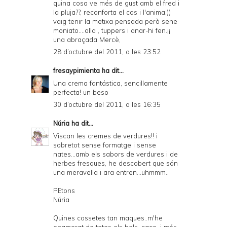
quina cosa ve més de gust amb el fred i
la pluja??, reconforta el cos i l'anima.))
vaig tenir la metixa pensada però sene
moniato....olla , tuppers i anar-hi fen.¡¡
una abraçada Mercè,
28 d’octubre del 2011, a les 23:52
fresaypimienta
ha dit...
Una crema fantástica, sencillamente
perfecta! un beso
30 d’octubre del 2011, a les 16:35
Núria
ha dit...
Viscan les cremes de verdures!! i
sobretot sense formatge i sense
nates...amb els sabors de verdures i de
herbes fresques, he descobert que són
una meravella i ara entren...uhmmm..
PEtons
Núria
Quines cossetes tan maques..m'he
enamorat de totes els bols, caço, i més