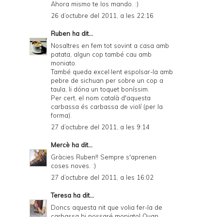
Ahora mismo te los mando. :)
26 d’octubre del 2011, a les 22:16
Ruben
ha dit...
Nosaltres en fem tot sovint a casa amb
patata, algun cop també cau amb
moniato.
També queda excel·lent espolsar-la amb
pebre de sichuan per sobre un cop a
taula, li dóna un toquet boníssim.
Per cert, el nom català d'aquesta
carbassa és carbassa de violí (per la
forma).
27 d’octubre del 2011, a les 9:14
Mercè
ha dit...
Gràcies Ruben!! Sempre s'aprenen
coses noves. :)
27 d’octubre del 2011, a les 16:02
Teresa
ha dit...
Doncs aquesta nit que volia fer-la de
carbassa hi possaré moniato! Quan