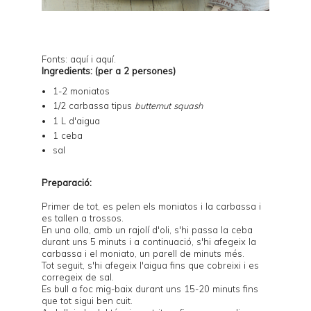
Fonts:
aquí
i
aquí
.
Ingredients: (per a 2 persones)
1-2 moniatos
1/2 carbassa tipus
butternut squash
1 L d'aigua
1 ceba
sal
Preparació:
Primer de tot, es pelen els moniatos i la carbassa i
es tallen a trossos.
En una olla, amb un rajolí d'oli, s'hi passa la ceba
durant uns 5 minuts i a continuació, s'hi afegeix la
carbassa i el moniato, un parell de minuts més.
Tot seguit, s'hi afegeix l'aigua fins que cobreixi i es
corregeix de sal.
Es bull a foc mig-baix durant uns 15-20 minuts fins
que tot sigui ben cuit.