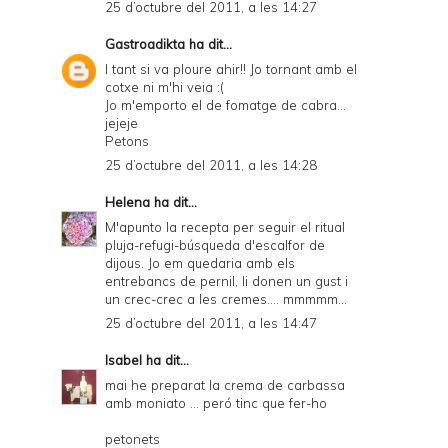
25 d’octubre del 2011, a les 14:27
Gastroadikta
ha dit...
I tant si va ploure ahir!! Jo tornant amb el
cotxe ni m'hi veia :(
Jo m'emporto el de fomatge de cabra...
jejeje
Petons
25 d’octubre del 2011, a les 14:28
Helena
ha dit...
M'apunto la recepta per seguir el ritual
pluja-refugi-búsqueda d'escalfor de
dijous. Jo em quedaria amb els
entrebancs de pernil, li donen un gust i
un crec-crec a les cremes.... mmmmm...
25 d’octubre del 2011, a les 14:47
Isabel
ha dit...
mai he preparat la crema de carbassa
amb moniato ... peró tinc que fer-ho
petonets