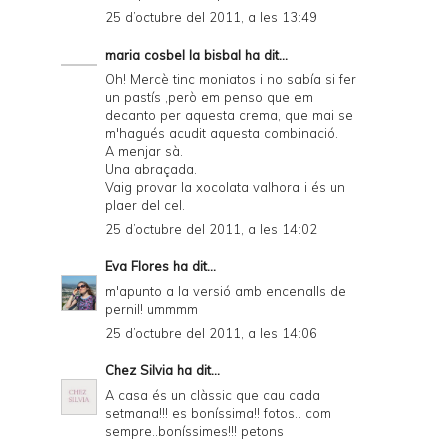
25 d’octubre del 2011, a les 13:49
e
maria cosbel la bisbal
ha dit...
n
Oh! Mercè tinc moniatos i no sabía si fer
d
un pastís ,però em penso que em
decanto per aquesta crema, que mai se
l
m'hagués acudit aquesta combinació.
y
A menjar sà.
Una abraçada.
a
Vaig provar la xocolata valhora i és un
plaer del cel.
n
25 d’octubre del 2011, a les 14:02
d
Eva Flores
ha dit...
P
m'apunto a la versió amb encenalls de
D
pernil! ummmm
F
25 d’octubre del 2011, a les 14:06
Chez Silvia
ha dit...
A casa és un clàssic que cau cada
setmana!!! es boníssima!! fotos.. com
sempre..boníssimes!!! petons