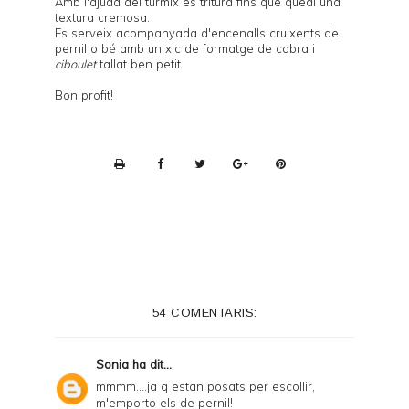
Amb l'ajuda del túrmix es tritura fins que quedi una
textura cremosa.
Es serveix acompanyada d'encenalls cruixents de
pernil o bé amb un xic de formatge de cabra i
ciboulet
tallat ben petit.
Bon profit!
P
r
i
n
t
e
54 COMENTARIS:
r
F
Sonia
ha dit...
r
mmmm....ja q estan posats per escollir,
m'emporto els de pernil!
i