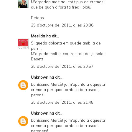
M'agraden molt aquest tipus de cremes, i
que be quan a fora fa fred i plou.
Petons
25 d’octubre del 2011, a les 20:38
Mesilda
ha dit...
Si queda dolceta em quede amb la de
pernil.
M'agrada molt el contrast de dolç i salat.
Besets
25 d’octubre del 2011, a les 20:57
Unknown
ha dit...
boníssima Mercè! jo m'apunto a aquesta
cremeta per quan arribi la borrasca ;)
petons!
25 d’octubre del 2011, a les 21:45
Unknown
ha dit...
boníssima Mercè! jo m'apunto a aquesta
cremeta per quan arribi la borrasca!
petonets!