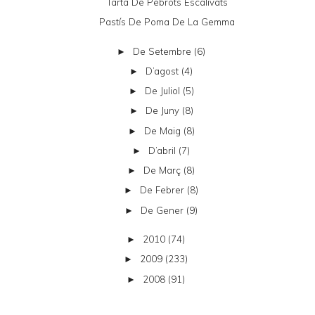
Tarta De Pebrots Escalivats
Pastís De Poma De La Gemma
De Setembre
(6)
►
D’agost
(4)
►
De Juliol
(5)
►
De Juny
(8)
►
De Maig
(8)
►
D’abril
(7)
►
De Març
(8)
►
De Febrer
(8)
►
De Gener
(9)
►
2010
(74)
►
2009
(233)
►
2008
(91)
►