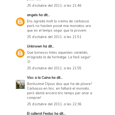
25 d’octubre del 2011, a les 21:46
angels
ha dit...
Ens agrada molt la crema de carbassa
però no havíem posat mai moniatos ara
que es el temps segur que la provem.
25 d’octubre del 2011, a les 21:51
Unknown
ha dit...
Que bonesss totes aquestes varietats,
m'agrada la de formatge. La faré segur!
:D
25 d’octubre del 2011, a les 21:55
Visc a la Cuina
ha dit...
Boníssima! Dijous dius que ha de ploure?
Carbassa en tinc, en faltarà el moniato,
però demà encara tinc temps per anar a
comprar!
25 d’octubre del 2011, a les 22:36
El cullerot Festuc
ha dit...