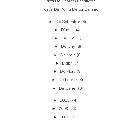
Tarta De Pebrots Escalivats
Pastís De Poma De La Gemma
De Setembre
(6)
►
D’agost
(4)
►
De Juliol
(5)
►
De Juny
(8)
►
De Maig
(8)
►
D’abril
(7)
►
De Març
(8)
►
De Febrer
(8)
►
De Gener
(9)
►
2010
(74)
►
2009
(233)
►
2008
(91)
►