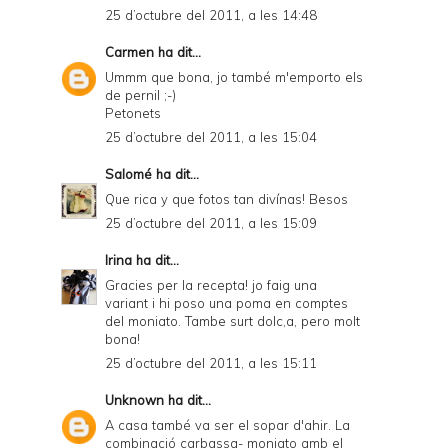
25 d’octubre del 2011, a les 14:48
Carmen
ha dit...
Ummm que bona, jo també m'emporto els
de pernil ;-)
Petonets
25 d’octubre del 2011, a les 15:04
Salomé
ha dit...
Que rica y que fotos tan divínas! Besos
25 d’octubre del 2011, a les 15:09
Irina
ha dit...
Gracies per la recepta! jo faig una
variant i hi poso una poma en comptes
del moniato. Tambe surt dolc,a, pero molt
bona!
25 d’octubre del 2011, a les 15:11
Unknown
ha dit...
A casa també va ser el sopar d'ahir. La
combinació carbassa- moniato amb el