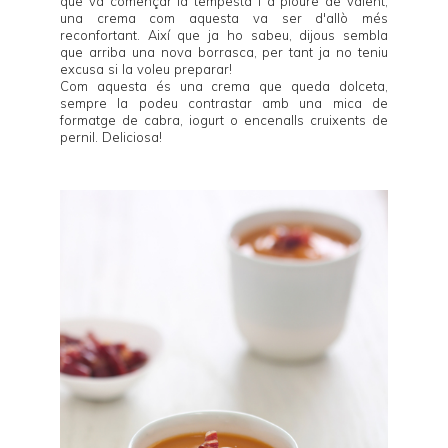
que va començar la tempesta i a ploure de valent,
una crema com aquesta va ser d'allò més
reconfortant. Així que ja ho sabeu, dijous sembla
que arriba una nova borrasca, per tant ja no teniu
excusa si la voleu preparar!
Com aquesta és una crema que queda dolceta,
sempre la podeu contrastar amb una mica de
formatge de cabra, iogurt o encenalls cruixents de
pernil. Deliciosa!