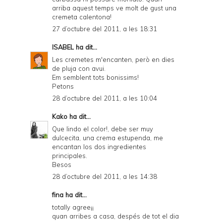
arriba aquest temps ve molt de gust una
cremeta calentona!
27 d’octubre del 2011, a les 18:31
ISABEL
ha dit...
Les cremetes m'encanten, però en dies
de pluja con avui.
Em semblent tots bonissims!
Petons
28 d’octubre del 2011, a les 10:04
Kako
ha dit...
Que lindo el color!, debe ser muy
dulcecita, una crema estupenda, me
encantan los dos ingredientes
principales.
Besos
28 d’octubre del 2011, a les 14:38
fina ha dit...
totally agree¡¡
quan arribes a casa, despés de tot el dia