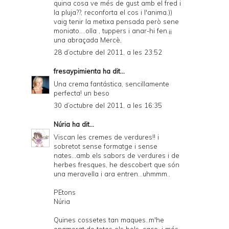
quina cosa ve més de gust amb el fred i
la pluja??, reconforta el cos i l'anima.))
vaig tenir la metixa pensada però sene
moniato....olla , tuppers i anar-hi fen.¡¡
una abraçada Mercè,
28 d’octubre del 2011, a les 23:52
fresaypimienta
ha dit...
Una crema fantástica, sencillamente
perfecta! un beso
30 d’octubre del 2011, a les 16:35
Núria
ha dit...
Viscan les cremes de verdures!! i
sobretot sense formatge i sense
nates...amb els sabors de verdures i de
herbes fresques, he descobert que són
una meravella i ara entren...uhmmm..
PEtons
Núria
Quines cossetes tan maques..m'he
enamorat de totes els bols, caço, i més