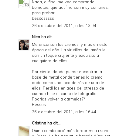
Nada, al final me veo comprando
boniatos, que aquí no son muy comunes,
para probar....
besitosssss
26 d’octubre del 2011, a les 13:04
Nica
ha dit...
Me encantan las cremas, y más en esta
época del año. La virutillas de jamón le
dan un toque crujiente y exquisito a
cualquiera de ellas.
Por cierto, donde puede encontrar la
base de metal donde tienes la crema,
ando como una loca detrás de una de
ellas. Perdí los enlaces del atrezzo de
cuando hice el curso de fotografía.
Podrias volver a darmelos??
Bessos
26 d’octubre del 2011, a les 16:44
Cristina
ha dit...
Quina combinació més tardorenca i sana
a l´hora. No he provat la barreja d´aquest