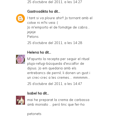
25 d’octubre del 2011, a les 14:27
Gastroadikta
ha dit...
I tant si va ploure ahir!! Jo tornant amb el
cotxe ni m'hi veia :(
Jo m'emporto el de fomatge de cabra...
jejeje
Petons
25 d’octubre del 2011, a les 14:28
Helena
ha dit...
M'apunto la recepta per seguir el ritual
pluja-refugi-búsqueda d'escalfor de
dijous. Jo em quedaria amb els
entrebancs de pernil, li donen un gust i
un crec-crec a les cremes.... mmmmm...
25 d’octubre del 2011, a les 14:47
Isabel
ha dit...
mai he preparat la crema de carbassa
amb moniato ... peró tinc que fer-ho
petonets