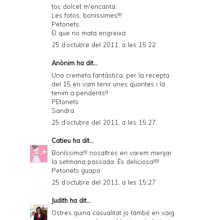
toc dolcet m'encanta.
Les fotos, bonissimes!!!
Petonets.
El que no mata engreixa
25 d’octubre del 2011, a les 15:22
Anònim ha dit...
Una cremeta fantàstica, per la recepta
del 15 en vam tenir unes quantes i la
tenim a pendents!!
PEtonets
Sandra
25 d’octubre del 2011, a les 15:27
Catieu
ha dit...
Boníssima!!! nosaltres en varem menjar
la setmana passada. És deliciosa!!!!
Petonets guapa
25 d’octubre del 2011, a les 15:27
Judith
ha dit...
Ostres quina casualitat jo també en vaig