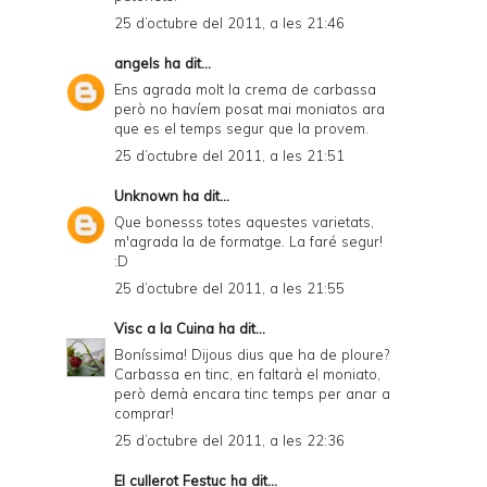
25 d’octubre del 2011, a les 21:46
angels
ha dit...
Ens agrada molt la crema de carbassa
però no havíem posat mai moniatos ara
que es el temps segur que la provem.
25 d’octubre del 2011, a les 21:51
Unknown
ha dit...
Que bonesss totes aquestes varietats,
m'agrada la de formatge. La faré segur!
:D
25 d’octubre del 2011, a les 21:55
Visc a la Cuina
ha dit...
Boníssima! Dijous dius que ha de ploure?
Carbassa en tinc, en faltarà el moniato,
però demà encara tinc temps per anar a
comprar!
25 d’octubre del 2011, a les 22:36
El cullerot Festuc
ha dit...