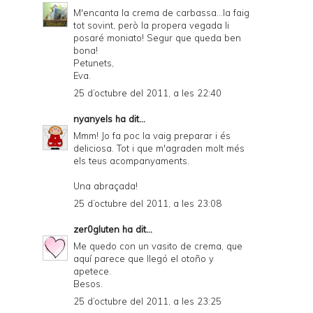
M'encanta la crema de carbassa...la faig
tot sovint, però la propera vegada li
posaré moniato! Segur que queda ben
bona!
Petunets,
Eva.
25 d’octubre del 2011, a les 22:40
nyanyels
ha dit...
Mmm! Jo fa poc la vaig preparar i és
deliciosa. Tot i que m'agraden molt més
els teus acompanyaments.
Una abraçada!
25 d’octubre del 2011, a les 23:08
zer0gluten
ha dit...
Me quedo con un vasito de crema, que
aquí parece que llegó el otoño y
apetece.
Besos.
25 d’octubre del 2011, a les 23:25