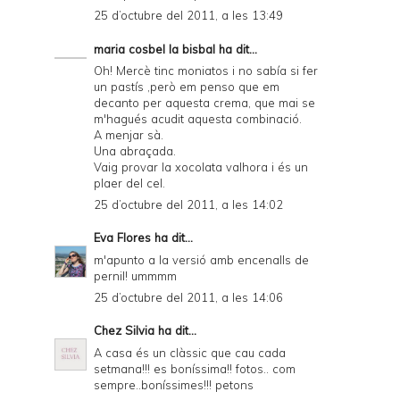
25 d’octubre del 2011, a les 13:49
e
maria cosbel la bisbal
ha dit...
n
Oh! Mercè tinc moniatos i no sabía si fer
d
un pastís ,però em penso que em
decanto per aquesta crema, que mai se
l
m'hagués acudit aquesta combinació.
y
A menjar sà.
Una abraçada.
a
Vaig provar la xocolata valhora i és un
plaer del cel.
n
25 d’octubre del 2011, a les 14:02
d
Eva Flores
ha dit...
P
m'apunto a la versió amb encenalls de
D
pernil! ummmm
F
25 d’octubre del 2011, a les 14:06
Chez Silvia
ha dit...
A casa és un clàssic que cau cada
setmana!!! es boníssima!! fotos.. com
sempre..boníssimes!!! petons