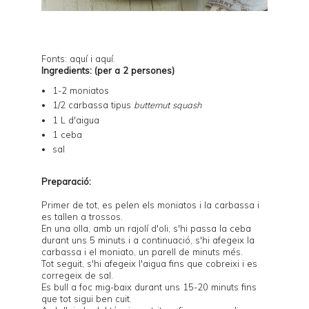
Fonts:
aquí
i
aquí
.
Ingredients: (per a 2 persones)
1-2 moniatos
1/2 carbassa tipus
butternut squash
1 L d'aigua
1 ceba
sal
Preparació:
Primer de tot, es pelen els moniatos i la carbassa i
es tallen a trossos.
En una olla, amb un rajolí d'oli, s'hi passa la ceba
durant uns 5 minuts i a continuació, s'hi afegeix la
carbassa i el moniato, un parell de minuts més.
Tot seguit, s'hi afegeix l'aigua fins que cobreixi i es
corregeix de sal.
Es bull a foc mig-baix durant uns 15-20 minuts fins
que tot sigui ben cuit.