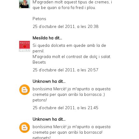
M'agraden molt aquest tipus de cremes, i
que be quan a fora fa fred i plou.
Petons
25 d’octubre del 2011, a les 20:38
Mesilda
ha dit...
Si queda dolceta em quede amb la de
pernil.
M'agrada molt el contrast de dolç i salat.
Besets
25 d’octubre del 2011, a les 20:57
Unknown
ha dit...
boníssima Mercè! jo m'apunto a aquesta
cremeta per quan arribi la borrasca ;)
petons!
25 d’octubre del 2011, a les 21:45
Unknown
ha dit...
boníssima Mercè! jo m'apunto a aquesta
cremeta per quan arribi la borrasca!
petonets!