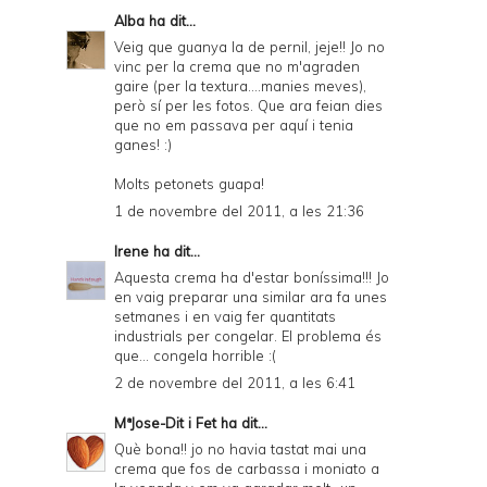
Alba
ha dit...
Veig que guanya la de pernil, jeje!! Jo no
vinc per la crema que no m'agraden
gaire (per la textura....manies meves),
però sí per les fotos. Que ara feian dies
que no em passava per aquí i tenia
ganes! :)
Molts petonets guapa!
1 de novembre del 2011, a les 21:36
Irene
ha dit...
Aquesta crema ha d'estar boníssima!!! Jo
en vaig preparar una similar ara fa unes
setmanes i en vaig fer quantitats
industrials per congelar. El problema és
que... congela horrible :(
2 de novembre del 2011, a les 6:41
MªJose-Dit i Fet
ha dit...
Què bona!! jo no havia tastat mai una
crema que fos de carbassa i moniato a