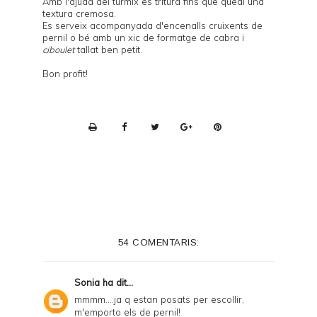
Amb l'ajuda del túrmix es tritura fins que quedi una
textura cremosa.
Es serveix acompanyada d'encenalls cruixents de
pernil o bé amb un xic de formatge de cabra i
ciboulet
tallat ben petit.
Bon profit!
P
r
i
n
t
e
54 COMENTARIS:
r
F
Sonia
ha dit...
r
mmmm....ja q estan posats per escollir,
m'emporto els de pernil!
i