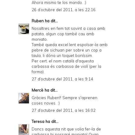
Ahora mismo te los mando. :)
26 d’octubre del 2011, a les 22:16
Ruben
ha dit...
Nosaltres en fem tot sovint a casa amb
patata, algun cop també cau amb
moniato.
També queda excel·lent espolsar-la amb
pebre de sichuan per sobre un cop a
taula, li dóna un toquet boníssim.
Per cert, el nom català d'aquesta
carbassa és carbassa de violí (per la
forma).
27 d’octubre del 2011, a les 9:14
Mercè
ha dit...
Gràcies Ruben!! Sempre s'aprenen
coses noves. :)
27 d’octubre del 2011, a les 16:02
Teresa
ha dit...
Doncs aquesta nit que volia fer-la de
carbassa hi possaré moniato! Quan