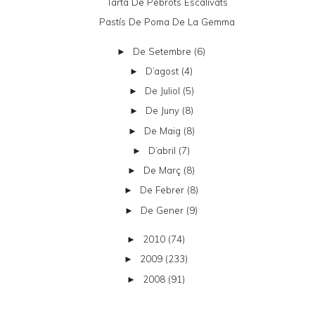
Tarta De Pebrots Escalivats
Pastís De Poma De La Gemma
De Setembre
(6)
►
D’agost
(4)
►
De Juliol
(5)
►
De Juny
(8)
►
De Maig
(8)
►
D’abril
(7)
►
De Març
(8)
►
De Febrer
(8)
►
De Gener
(9)
►
2010
(74)
►
2009
(233)
►
2008
(91)
►