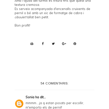
Amb l'ajuda del túrmix es tritura fins que quedi una
textura cremosa.
Es serveix acompanyada d'encenalls cruixents de
pernil o bé amb un xic de formatge de cabra i
ciboulet
tallat ben petit.
Bon profit!
P
r
i
n
t
e
54 COMENTARIS:
r
F
Sonia
ha dit...
r
mmmm....ja q estan posats per escollir,
m'emporto els de pernil!
i