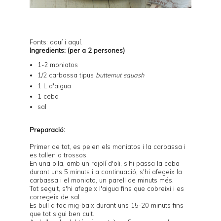
Fonts:
aquí
i
aquí
.
Ingredients: (per a 2 persones)
1-2 moniatos
1/2 carbassa tipus
butternut squash
1 L d'aigua
1 ceba
sal
Preparació:
Primer de tot, es pelen els moniatos i la carbassa i
es tallen a trossos.
En una olla, amb un rajolí d'oli, s'hi passa la ceba
durant uns 5 minuts i a continuació, s'hi afegeix la
carbassa i el moniato, un parell de minuts més.
Tot seguit, s'hi afegeix l'aigua fins que cobreixi i es
corregeix de sal.
Es bull a foc mig-baix durant uns 15-20 minuts fins
que tot sigui ben cuit.