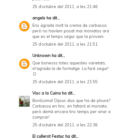
25 d’octubre del 2011, a les 21:46
angels
ha dit...
Ens agrada molt la crema de carbassa
però no havíem posat mai moniatos ara
que es el temps segur que la provem.
25 d’octubre del 2011, a les 21:51
Unknown
ha dit...
Que bonesss totes aquestes varietats,
m'agrada la de formatge. La faré segur!
:D
25 d’octubre del 2011, a les 21:55
Visc a la Cuina
ha dit...
Boníssima! Dijous dius que ha de ploure?
Carbassa en tinc, en faltarà el moniato,
però demà encara tinc temps per anar a
comprar!
25 d’octubre del 2011, a les 22:36
El cullerot Festuc
ha dit...