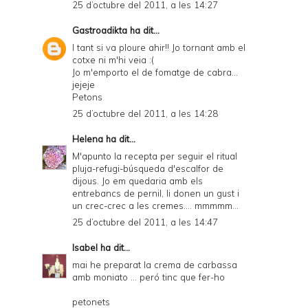
25 d’octubre del 2011, a les 14:27
Gastroadikta
ha dit...
I tant si va ploure ahir!! Jo tornant amb el
cotxe ni m'hi veia :(
Jo m'emporto el de fomatge de cabra...
jejeje
Petons
25 d’octubre del 2011, a les 14:28
Helena
ha dit...
M'apunto la recepta per seguir el ritual
pluja-refugi-búsqueda d'escalfor de
dijous. Jo em quedaria amb els
entrebancs de pernil, li donen un gust i
un crec-crec a les cremes.... mmmmm...
25 d’octubre del 2011, a les 14:47
Isabel
ha dit...
mai he preparat la crema de carbassa
amb moniato ... peró tinc que fer-ho
petonets