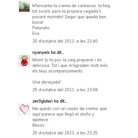
M'encanta la crema de carbassa...la faig
tot sovint, però la propera vegada li
posaré moniato! Segur que queda ben
bona!
Petunets,
Eva.
25 d’octubre del 2011, a les 22:40
nyanyels
ha dit...
Mmm! Jo fa poc la vaig preparar i és
deliciosa. Tot i que m'agraden molt més
els teus acompanyaments.
Una abraçada!
25 d’octubre del 2011, a les 23:08
zer0gluten
ha dit...
Me quedo con un vasito de crema, que
aquí parece que llegó el otoño y
apetece.
Besos.
25 d’octubre del 2011, a les 23:25