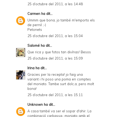
25 d’octubre del 2011, a les 14:48
Carmen
ha dit...
Ummm que bona, jo també m'emporto els
de pernil ;-)
Petonets
25 d’octubre del 2011, a les 15:04
Salomé
ha dit...
Que rica y que fotos tan divínas! Besos
25 d’octubre del 2011, a les 15:09
Irina
ha dit...
Gracies per la recepta! jo faig una
variant i hi poso una poma en comptes
del moniato. Tambe surt dolc,a, pero molt
bona!
25 d’octubre del 2011, a les 15:11
Unknown
ha dit...
A casa també va ser el sopar d'ahir. La
combinació carbassa- moniato amb el