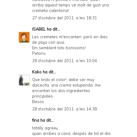
arriba aquest temps ve molt de gust una
cremeta calentona!
27 d’octubre del 2011, a les 18:31
ISABEL
ha dit...
Les cremetes m'encanten, però en dies
de pluja con avui.
Em semblent tots bonissims!
Petons
28 d’octubre del 2011, a les 10:04
Kako
ha dit...
Que lindo el color!, debe ser muy
dulcecita, una crema estupenda, me
encantan los dos ingredientes
principales.
Besos
28 d’octubre del 2011, a les 14:38
fina ha dit...
totally agree¡¡
quan arribes a casa, despés de tot el dia