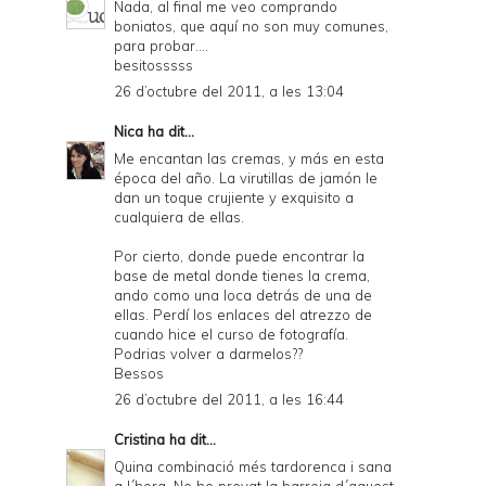
Nada, al final me veo comprando
boniatos, que aquí no son muy comunes,
para probar....
besitosssss
26 d’octubre del 2011, a les 13:04
Nica
ha dit...
Me encantan las cremas, y más en esta
época del año. La virutillas de jamón le
dan un toque crujiente y exquisito a
cualquiera de ellas.
Por cierto, donde puede encontrar la
base de metal donde tienes la crema,
ando como una loca detrás de una de
ellas. Perdí los enlaces del atrezzo de
cuando hice el curso de fotografía.
Podrias volver a darmelos??
Bessos
26 d’octubre del 2011, a les 16:44
Cristina
ha dit...
Quina combinació més tardorenca i sana
a l´hora. No he provat la barreja d´aquest