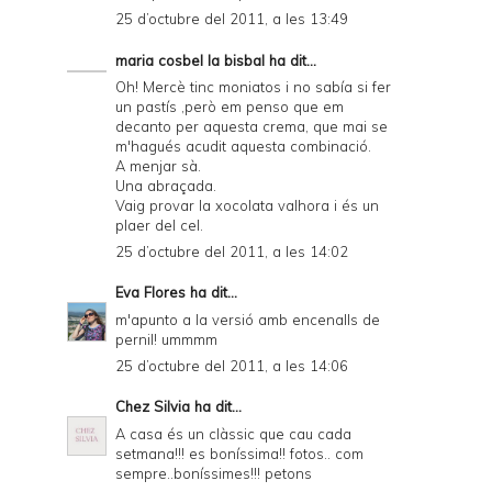
25 d’octubre del 2011, a les 13:49
e
maria cosbel la bisbal
ha dit...
n
Oh! Mercè tinc moniatos i no sabía si fer
d
un pastís ,però em penso que em
decanto per aquesta crema, que mai se
l
m'hagués acudit aquesta combinació.
y
A menjar sà.
Una abraçada.
a
Vaig provar la xocolata valhora i és un
plaer del cel.
n
25 d’octubre del 2011, a les 14:02
d
Eva Flores
ha dit...
P
m'apunto a la versió amb encenalls de
D
pernil! ummmm
F
25 d’octubre del 2011, a les 14:06
Chez Silvia
ha dit...
A casa és un clàssic que cau cada
setmana!!! es boníssima!! fotos.. com
sempre..boníssimes!!! petons