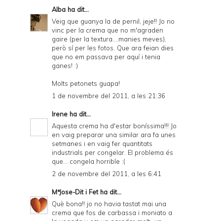
Alba
ha dit...
Veig que guanya la de pernil, jeje!! Jo no
vinc per la crema que no m'agraden
gaire (per la textura....manies meves),
però sí per les fotos. Que ara feian dies
que no em passava per aquí i tenia
ganes! :)
Molts petonets guapa!
1 de novembre del 2011, a les 21:36
Irene
ha dit...
Aquesta crema ha d'estar boníssima!!! Jo
en vaig preparar una similar ara fa unes
setmanes i en vaig fer quantitats
industrials per congelar. El problema és
que... congela horrible :(
2 de novembre del 2011, a les 6:41
MªJose-Dit i Fet
ha dit...
Què bona!! jo no havia tastat mai una
crema que fos de carbassa i moniato a