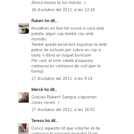
Ahora mismo te los mando. :)
26 d’octubre del 2011, a les 22:16
Ruben
ha dit...
Nosaltres en fem tot sovint a casa amb
patata, algun cop també cau amb
moniato.
També queda excel·lent espolsar-la amb
pebre de sichuan per sobre un cop a
taula, li dóna un toquet boníssim.
Per cert, el nom català d'aquesta
carbassa és carbassa de violí (per la
forma).
27 d’octubre del 2011, a les 9:14
Mercè
ha dit...
Gràcies Ruben!! Sempre s'aprenen
coses noves. :)
27 d’octubre del 2011, a les 16:02
Teresa
ha dit...
Doncs aquesta nit que volia fer-la de
carbassa hi possaré moniato! Quan