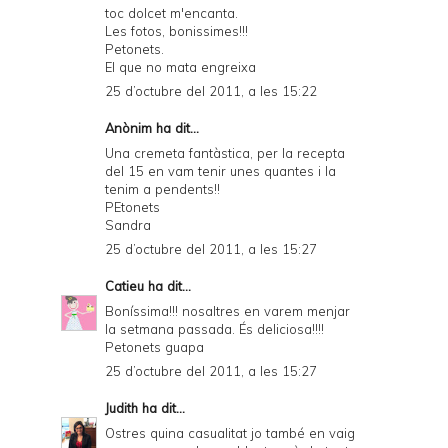
toc dolcet m'encanta.
Les fotos, bonissimes!!!
Petonets.
El que no mata engreixa
25 d’octubre del 2011, a les 15:22
Anònim ha dit...
Una cremeta fantàstica, per la recepta
del 15 en vam tenir unes quantes i la
tenim a pendents!!
PEtonets
Sandra
25 d’octubre del 2011, a les 15:27
Catieu
ha dit...
Boníssima!!! nosaltres en varem menjar
la setmana passada. És deliciosa!!!!
Petonets guapa
25 d’octubre del 2011, a les 15:27
Judith
ha dit...
Ostres quina casualitat jo també en vaig