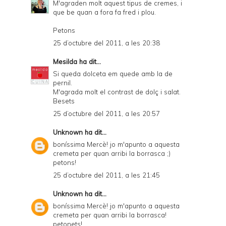
M'agraden molt aquest tipus de cremes, i
que be quan a fora fa fred i plou.
Petons
25 d’octubre del 2011, a les 20:38
Mesilda
ha dit...
Si queda dolceta em quede amb la de
pernil.
M'agrada molt el contrast de dolç i salat.
Besets
25 d’octubre del 2011, a les 20:57
Unknown
ha dit...
boníssima Mercè! jo m'apunto a aquesta
cremeta per quan arribi la borrasca ;)
petons!
25 d’octubre del 2011, a les 21:45
Unknown
ha dit...
boníssima Mercè! jo m'apunto a aquesta
cremeta per quan arribi la borrasca!
petonets!