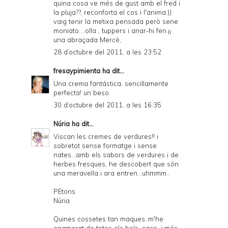
quina cosa ve més de gust amb el fred i
la pluja??, reconforta el cos i l'anima.))
vaig tenir la metixa pensada però sene
moniato....olla , tuppers i anar-hi fen.¡¡
una abraçada Mercè,
28 d’octubre del 2011, a les 23:52
fresaypimienta
ha dit...
Una crema fantástica, sencillamente
perfecta! un beso
30 d’octubre del 2011, a les 16:35
Núria
ha dit...
Viscan les cremes de verdures!! i
sobretot sense formatge i sense
nates...amb els sabors de verdures i de
herbes fresques, he descobert que són
una meravella i ara entren...uhmmm..
PEtons
Núria
Quines cossetes tan maques..m'he
enamorat de totes els bols, caço, i més