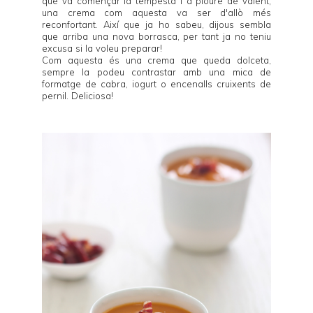
que va començar la tempesta i a ploure de valent,
una crema com aquesta va ser d'allò més
reconfortant. Així que ja ho sabeu, dijous sembla
que arriba una nova borrasca, per tant ja no teniu
excusa si la voleu preparar!
Com aquesta és una crema que queda dolceta,
sempre la podeu contrastar amb una mica de
formatge de cabra, iogurt o encenalls cruixents de
pernil. Deliciosa!