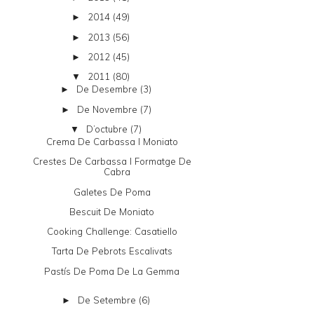
2014
(49)
►
2013
(56)
►
2012
(45)
►
2011
(80)
▼
De Desembre
(3)
►
De Novembre
(7)
►
D’octubre
(7)
▼
Crema De Carbassa I Moniato
Crestes De Carbassa I Formatge De
Cabra
Galetes De Poma
Bescuit De Moniato
Cooking Challenge: Casatiello
Tarta De Pebrots Escalivats
Pastís De Poma De La Gemma
De Setembre
(6)
►