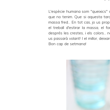
L'espècie humana som "queixics" 
que no tenim. Que si aquesta tard
massa fred... En tot cas, jo us pro
el treball d'estirar la massa, el 
després les crestes, i els colors...
us passarà volant! I el millor, deixa
Bon cap de setmana!