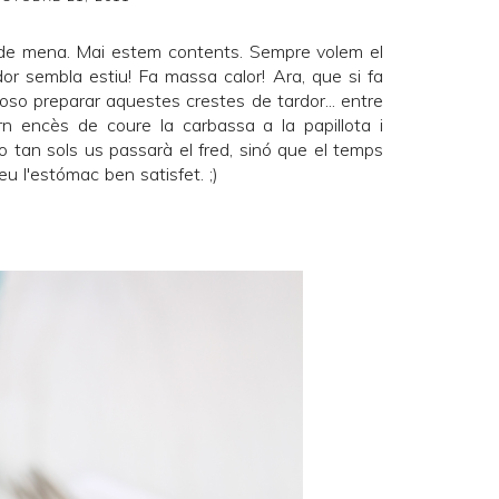
de mena. Mai estem contents. Sempre volem el
or sembla estiu! Fa massa calor! Ara, que si fa
poso preparar aquestes crestes de tardor... entre
forn encès de coure la carbassa a la papillota i
 no tan sols us passarà el fred, sinó que el temps
reu l'estómac ben satisfet. ;)