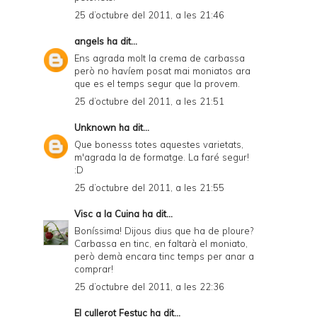
25 d’octubre del 2011, a les 21:46
angels
ha dit...
Ens agrada molt la crema de carbassa
però no havíem posat mai moniatos ara
que es el temps segur que la provem.
25 d’octubre del 2011, a les 21:51
Unknown
ha dit...
Que bonesss totes aquestes varietats,
m'agrada la de formatge. La faré segur!
:D
25 d’octubre del 2011, a les 21:55
Visc a la Cuina
ha dit...
Boníssima! Dijous dius que ha de ploure?
Carbassa en tinc, en faltarà el moniato,
però demà encara tinc temps per anar a
comprar!
25 d’octubre del 2011, a les 22:36
El cullerot Festuc
ha dit...