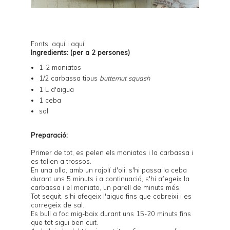
Fonts:
aquí
i
aquí
.
Ingredients: (per a 2 persones)
1-2 moniatos
1/2 carbassa tipus
butternut squash
1 L d'aigua
1 ceba
sal
Preparació:
Primer de tot, es pelen els moniatos i la carbassa i
es tallen a trossos.
En una olla, amb un rajolí d'oli, s'hi passa la ceba
durant uns 5 minuts i a continuació, s'hi afegeix la
carbassa i el moniato, un parell de minuts més.
Tot seguit, s'hi afegeix l'aigua fins que cobreixi i es
corregeix de sal.
Es bull a foc mig-baix durant uns 15-20 minuts fins
que tot sigui ben cuit.