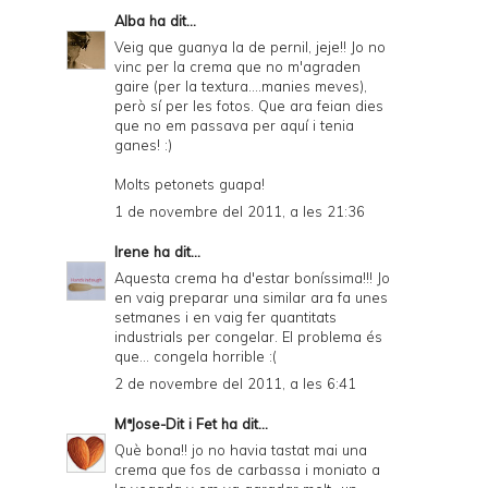
Alba
ha dit...
Veig que guanya la de pernil, jeje!! Jo no
vinc per la crema que no m'agraden
gaire (per la textura....manies meves),
però sí per les fotos. Que ara feian dies
que no em passava per aquí i tenia
ganes! :)
Molts petonets guapa!
1 de novembre del 2011, a les 21:36
Irene
ha dit...
Aquesta crema ha d'estar boníssima!!! Jo
en vaig preparar una similar ara fa unes
setmanes i en vaig fer quantitats
industrials per congelar. El problema és
que... congela horrible :(
2 de novembre del 2011, a les 6:41
MªJose-Dit i Fet
ha dit...
Què bona!! jo no havia tastat mai una
crema que fos de carbassa i moniato a