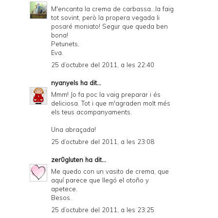
M'encanta la crema de carbassa...la faig
tot sovint, però la propera vegada li
posaré moniato! Segur que queda ben
bona!
Petunets,
Eva.
25 d’octubre del 2011, a les 22:40
nyanyels
ha dit...
Mmm! Jo fa poc la vaig preparar i és
deliciosa. Tot i que m'agraden molt més
els teus acompanyaments.
Una abraçada!
25 d’octubre del 2011, a les 23:08
zer0gluten
ha dit...
Me quedo con un vasito de crema, que
aquí parece que llegó el otoño y
apetece.
Besos.
25 d’octubre del 2011, a les 23:25