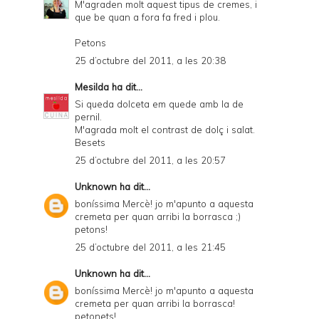
M'agraden molt aquest tipus de cremes, i
que be quan a fora fa fred i plou.
Petons
25 d’octubre del 2011, a les 20:38
Mesilda
ha dit...
Si queda dolceta em quede amb la de
pernil.
M'agrada molt el contrast de dolç i salat.
Besets
25 d’octubre del 2011, a les 20:57
Unknown
ha dit...
boníssima Mercè! jo m'apunto a aquesta
cremeta per quan arribi la borrasca ;)
petons!
25 d’octubre del 2011, a les 21:45
Unknown
ha dit...
boníssima Mercè! jo m'apunto a aquesta
cremeta per quan arribi la borrasca!
petonets!