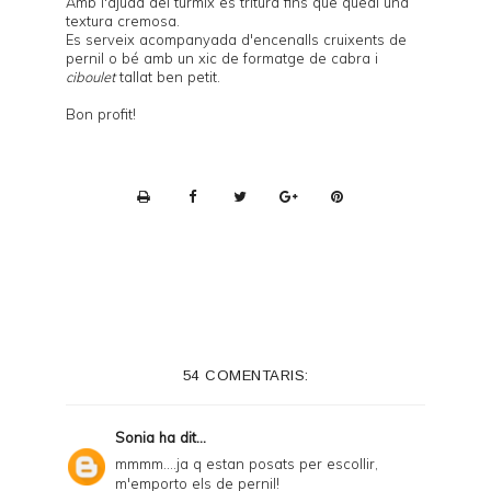
Amb l'ajuda del túrmix es tritura fins que quedi una
textura cremosa.
Es serveix acompanyada d'encenalls cruixents de
pernil o bé amb un xic de formatge de cabra i
ciboulet
tallat ben petit.
Bon profit!
P
r
i
n
t
e
54 COMENTARIS:
r
F
Sonia
ha dit...
r
mmmm....ja q estan posats per escollir,
m'emporto els de pernil!
i