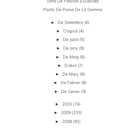
Tarta De Pebrots Escalivats
Pastís De Poma De La Gemma
De Setembre
(6)
►
D’agost
(4)
►
De Juliol
(5)
►
De Juny
(8)
►
De Maig
(8)
►
D’abril
(7)
►
De Març
(8)
►
De Febrer
(8)
►
De Gener
(9)
►
2010
(74)
►
2009
(233)
►
2008
(91)
►