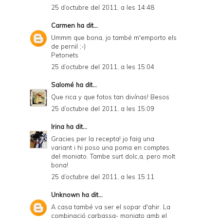
25 d’octubre del 2011, a les 14:48
Carmen
ha dit...
Ummm que bona, jo també m'emporto els
de pernil ;-)
Petonets
25 d’octubre del 2011, a les 15:04
Salomé
ha dit...
Que rica y que fotos tan divínas! Besos
25 d’octubre del 2011, a les 15:09
Irina
ha dit...
Gracies per la recepta! jo faig una
variant i hi poso una poma en comptes
del moniato. Tambe surt dolc,a, pero molt
bona!
25 d’octubre del 2011, a les 15:11
Unknown
ha dit...
A casa també va ser el sopar d'ahir. La
combinació carbassa- moniato amb el