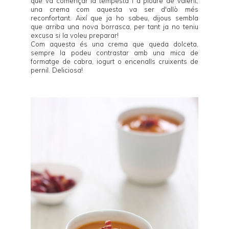
que va començar la tempesta i a ploure de valent,
una crema com aquesta va ser d'allò més
reconfortant. Així que ja ho sabeu, dijous sembla
que arriba una nova borrasca, per tant ja no teniu
excusa si la voleu preparar!
Com aquesta és una crema que queda dolceta,
sempre la podeu contrastar amb una mica de
formatge de cabra, iogurt o encenalls cruixents de
pernil. Deliciosa!