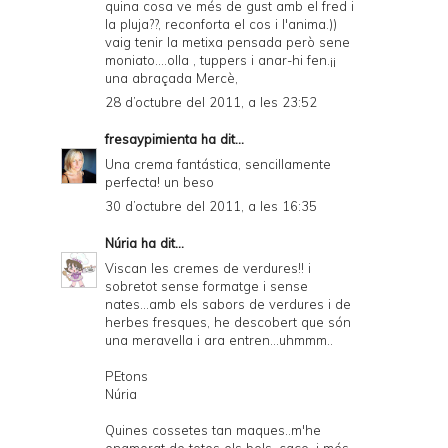
quina cosa ve més de gust amb el fred i
la pluja??, reconforta el cos i l'anima.))
vaig tenir la metixa pensada però sene
moniato....olla , tuppers i anar-hi fen.¡¡
una abraçada Mercè,
28 d’octubre del 2011, a les 23:52
fresaypimienta
ha dit...
Una crema fantástica, sencillamente
perfecta! un beso
30 d’octubre del 2011, a les 16:35
Núria
ha dit...
Viscan les cremes de verdures!! i
sobretot sense formatge i sense
nates...amb els sabors de verdures i de
herbes fresques, he descobert que són
una meravella i ara entren...uhmmm..
PEtons
Núria
Quines cossetes tan maques..m'he
enamorat de totes els bols, caço, i més