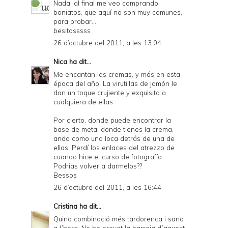
Nada, al final me veo comprando
boniatos, que aquí no son muy comunes,
para probar....
besitosssss
26 d’octubre del 2011, a les 13:04
Nica
ha dit...
Me encantan las cremas, y más en esta
época del año. La virutillas de jamón le
dan un toque crujiente y exquisito a
cualquiera de ellas.
Por cierto, donde puede encontrar la
base de metal donde tienes la crema,
ando como una loca detrás de una de
ellas. Perdí los enlaces del atrezzo de
cuando hice el curso de fotografía.
Podrias volver a darmelos??
Bessos
26 d’octubre del 2011, a les 16:44
Cristina
ha dit...
Quina combinació més tardorenca i sana
a l´hora. No he provat la barreja d´aquest