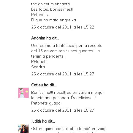
toc dolcet m'encanta.
Les fotos, bonissimes!!!
Petonets.
El que no mata engreixa
25 d’octubre del 2011, a les 15:22
Anònim ha dit...
Una cremeta fantàstica, per la recepta
del 15 en vam tenir unes quantes i la
tenim a pendents!!
PEtonets
Sandra
25 d’octubre del 2011, a les 15:27
Catieu
ha dit...
Boníssima!!! nosaltres en varem menjar
la setmana passada. És deliciosa!!!!
Petonets guapa
25 d’octubre del 2011, a les 15:27
Judith
ha dit...
Ostres quina casualitat jo també en vaig