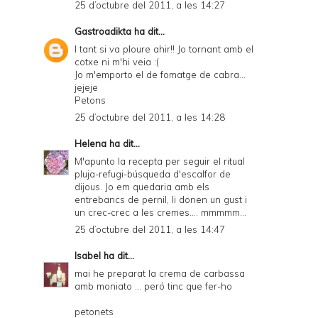
25 d’octubre del 2011, a les 14:27
Gastroadikta
ha dit...
I tant si va ploure ahir!! Jo tornant amb el
cotxe ni m'hi veia :(
Jo m'emporto el de fomatge de cabra...
jejeje
Petons
25 d’octubre del 2011, a les 14:28
Helena
ha dit...
M'apunto la recepta per seguir el ritual
pluja-refugi-búsqueda d'escalfor de
dijous. Jo em quedaria amb els
entrebancs de pernil, li donen un gust i
un crec-crec a les cremes.... mmmmm...
25 d’octubre del 2011, a les 14:47
Isabel
ha dit...
mai he preparat la crema de carbassa
amb moniato ... peró tinc que fer-ho
petonets