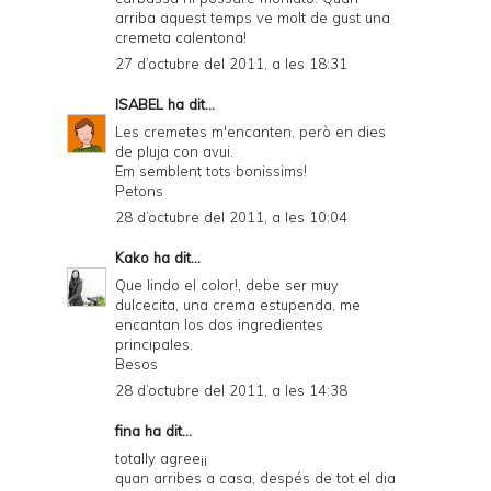
arriba aquest temps ve molt de gust una
cremeta calentona!
27 d’octubre del 2011, a les 18:31
ISABEL
ha dit...
Les cremetes m'encanten, però en dies
de pluja con avui.
Em semblent tots bonissims!
Petons
28 d’octubre del 2011, a les 10:04
Kako
ha dit...
Que lindo el color!, debe ser muy
dulcecita, una crema estupenda, me
encantan los dos ingredientes
principales.
Besos
28 d’octubre del 2011, a les 14:38
fina ha dit...
totally agree¡¡
quan arribes a casa, despés de tot el dia