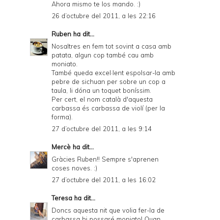
Ahora mismo te los mando. :)
26 d’octubre del 2011, a les 22:16
Ruben
ha dit...
Nosaltres en fem tot sovint a casa amb
patata, algun cop també cau amb
moniato.
També queda excel·lent espolsar-la amb
pebre de sichuan per sobre un cop a
taula, li dóna un toquet boníssim.
Per cert, el nom català d'aquesta
carbassa és carbassa de violí (per la
forma).
27 d’octubre del 2011, a les 9:14
Mercè
ha dit...
Gràcies Ruben!! Sempre s'aprenen
coses noves. :)
27 d’octubre del 2011, a les 16:02
Teresa
ha dit...
Doncs aquesta nit que volia fer-la de
carbassa hi possaré moniato! Quan