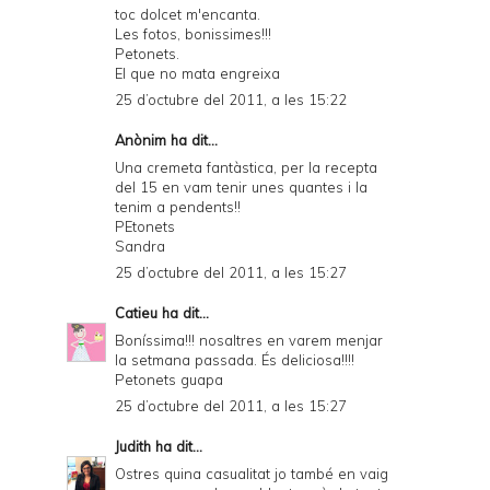
toc dolcet m'encanta.
Les fotos, bonissimes!!!
Petonets.
El que no mata engreixa
25 d’octubre del 2011, a les 15:22
Anònim ha dit...
Una cremeta fantàstica, per la recepta
del 15 en vam tenir unes quantes i la
tenim a pendents!!
PEtonets
Sandra
25 d’octubre del 2011, a les 15:27
Catieu
ha dit...
Boníssima!!! nosaltres en varem menjar
la setmana passada. És deliciosa!!!!
Petonets guapa
25 d’octubre del 2011, a les 15:27
Judith
ha dit...
Ostres quina casualitat jo també en vaig