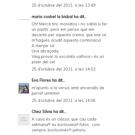
25 d’octubre del 2011, a les 13:49
e
maria cosbel la bisbal
ha dit...
n
Oh! Mercè tinc moniatos i no sabía si fer
d
un pastís ,però em penso que em
decanto per aquesta crema, que mai se
l
m'hagués acudit aquesta combinació.
y
A menjar sà.
Una abraçada.
a
Vaig provar la xocolata valhora i és un
plaer del cel.
n
25 d’octubre del 2011, a les 14:02
d
Eva Flores
ha dit...
P
m'apunto a la versió amb encenalls de
D
pernil! ummmm
F
25 d’octubre del 2011, a les 14:06
Chez Silvia
ha dit...
A casa és un clàssic que cau cada
setmana!!! es boníssima!! fotos.. com
sempre..boníssimes!!! petons