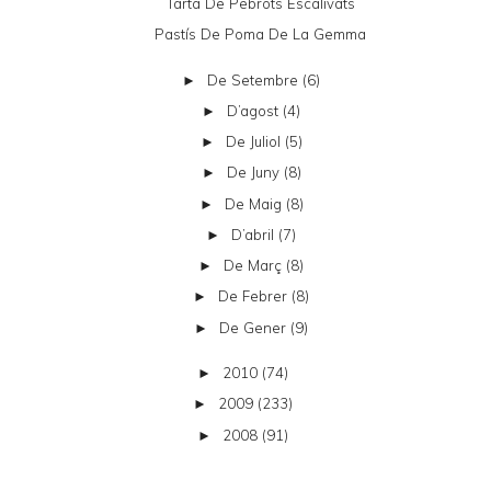
Tarta De Pebrots Escalivats
Pastís De Poma De La Gemma
De Setembre
(6)
►
D’agost
(4)
►
De Juliol
(5)
►
De Juny
(8)
►
De Maig
(8)
►
D’abril
(7)
►
De Març
(8)
►
De Febrer
(8)
►
De Gener
(9)
►
2010
(74)
►
2009
(233)
►
2008
(91)
►