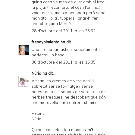
quina cosa ve més de gust amb el fred i
la pluja??, reconforta el cos i l'anima.))
vaig tenir la metixa pensada però sene
moniato....olla , tuppers i anar-hi fen.¡¡
una abraçada Mercè,
28 d’octubre del 2011, a les 23:52
fresaypimienta
ha dit...
Una crema fantástica, sencillamente
perfecta! un beso
30 d’octubre del 2011, a les 16:35
Núria
ha dit...
Viscan les cremes de verdures!! i
sobretot sense formatge i sense
nates...amb els sabors de verdures i de
herbes fresques, he descobert que són
una meravella i ara entren...uhmmm..
PEtons
Núria
Quines cossetes tan maques..m'he
enamorat de totes els bols, caço, i més