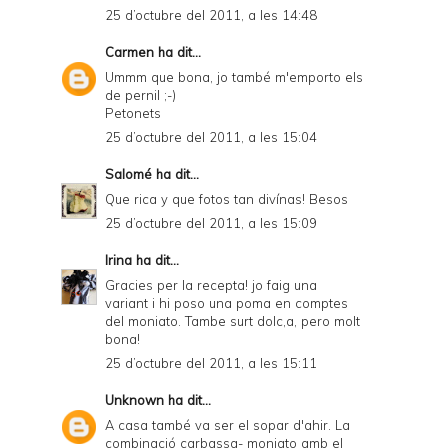
25 d’octubre del 2011, a les 14:48
Carmen
ha dit...
Ummm que bona, jo també m'emporto els
de pernil ;-)
Petonets
25 d’octubre del 2011, a les 15:04
Salomé
ha dit...
Que rica y que fotos tan divínas! Besos
25 d’octubre del 2011, a les 15:09
Irina
ha dit...
Gracies per la recepta! jo faig una
variant i hi poso una poma en comptes
del moniato. Tambe surt dolc,a, pero molt
bona!
25 d’octubre del 2011, a les 15:11
Unknown
ha dit...
A casa també va ser el sopar d'ahir. La
combinació carbassa- moniato amb el