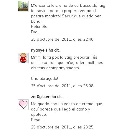
M'encanta la crema de carbassa...la faig
tot sovint, però la propera vegada li
posaré moniato! Segur que queda ben
bona!
Petunets,
Eva.
25 d’octubre del 2011, a les 22:40
nyanyels
ha dit...
Mmm! Jo fa poc la vaig preparar i és
deliciosa. Tot i que m'agraden molt més
els teus acompanyaments.
Una abraçada!
25 d’octubre del 2011, a les 23:08
zer0gluten
ha dit...
Me quedo con un vasito de crema, que
aquí parece que llegó el otoño y
apetece.
Besos.
25 d’octubre del 2011, a les 23:25