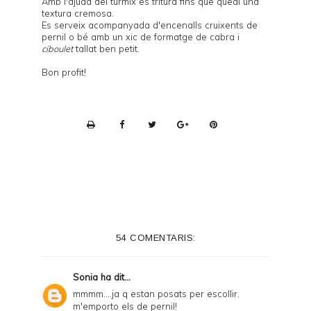
Amb l'ajuda del túrmix es tritura fins que quedi una
textura cremosa.
Es serveix acompanyada d'encenalls cruixents de
pernil o bé amb un xic de formatge de cabra i
ciboulet
tallat ben petit.
Bon profit!
P
r
i
n
t
e
54 COMENTARIS:
r
F
Sonia
ha dit...
r
mmmm....ja q estan posats per escollir,
m'emporto els de pernil!
i