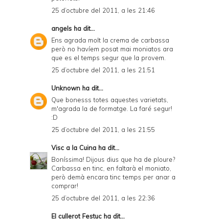
25 d’octubre del 2011, a les 21:46
angels
ha dit...
Ens agrada molt la crema de carbassa
però no havíem posat mai moniatos ara
que es el temps segur que la provem.
25 d’octubre del 2011, a les 21:51
Unknown
ha dit...
Que bonesss totes aquestes varietats,
m'agrada la de formatge. La faré segur!
:D
25 d’octubre del 2011, a les 21:55
Visc a la Cuina
ha dit...
Boníssima! Dijous dius que ha de ploure?
Carbassa en tinc, en faltarà el moniato,
però demà encara tinc temps per anar a
comprar!
25 d’octubre del 2011, a les 22:36
El cullerot Festuc
ha dit...