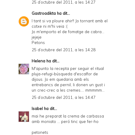
25 d’octubre del 2011, a les 14:27
Gastroadikta
ha dit...
I tant si va ploure ahir!! Jo tornant amb el
cotxe ni m'hi veia :(
Jo m'emporto el de fomatge de cabra...
jejeje
Petons
25 d’octubre del 2011, a les 14:28
Helena
ha dit...
M'apunto la recepta per seguir el ritual
pluja-refugi-búsqueda d'escalfor de
dijous. Jo em quedaria amb els
entrebancs de pernil, li donen un gust i
un crec-crec a les cremes.... mmmmm...
25 d’octubre del 2011, a les 14:47
Isabel
ha dit...
mai he preparat la crema de carbassa
amb moniato ... peró tinc que fer-ho
petonets