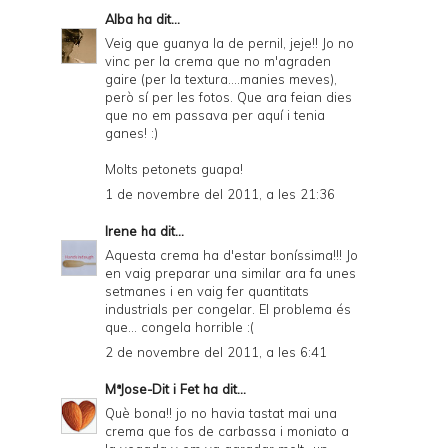
Alba
ha dit...
Veig que guanya la de pernil, jeje!! Jo no
vinc per la crema que no m'agraden
gaire (per la textura....manies meves),
però sí per les fotos. Que ara feian dies
que no em passava per aquí i tenia
ganes! :)
Molts petonets guapa!
1 de novembre del 2011, a les 21:36
Irene
ha dit...
Aquesta crema ha d'estar boníssima!!! Jo
en vaig preparar una similar ara fa unes
setmanes i en vaig fer quantitats
industrials per congelar. El problema és
que... congela horrible :(
2 de novembre del 2011, a les 6:41
MªJose-Dit i Fet
ha dit...
Què bona!! jo no havia tastat mai una
crema que fos de carbassa i moniato a