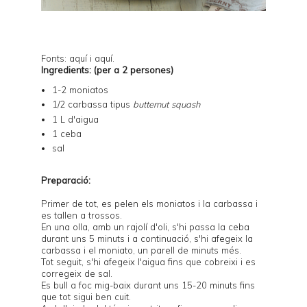
Fonts:
aquí
i
aquí
.
Ingredients: (per a 2 persones)
1-2 moniatos
1/2 carbassa tipus
butternut squash
1 L d'aigua
1 ceba
sal
Preparació:
Primer de tot, es pelen els moniatos i la carbassa i
es tallen a trossos.
En una olla, amb un rajolí d'oli, s'hi passa la ceba
durant uns 5 minuts i a continuació, s'hi afegeix la
carbassa i el moniato, un parell de minuts més.
Tot seguit, s'hi afegeix l'aigua fins que cobreixi i es
corregeix de sal.
Es bull a foc mig-baix durant uns 15-20 minuts fins
que tot sigui ben cuit.