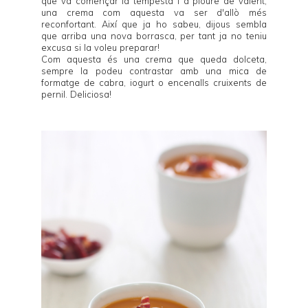
que va començar la tempesta i a ploure de valent,
una crema com aquesta va ser d'allò més
reconfortant. Així que ja ho sabeu, dijous sembla
que arriba una nova borrasca, per tant ja no teniu
excusa si la voleu preparar!
Com aquesta és una crema que queda dolceta,
sempre la podeu contrastar amb una mica de
formatge de cabra, iogurt o encenalls cruixents de
pernil. Deliciosa!