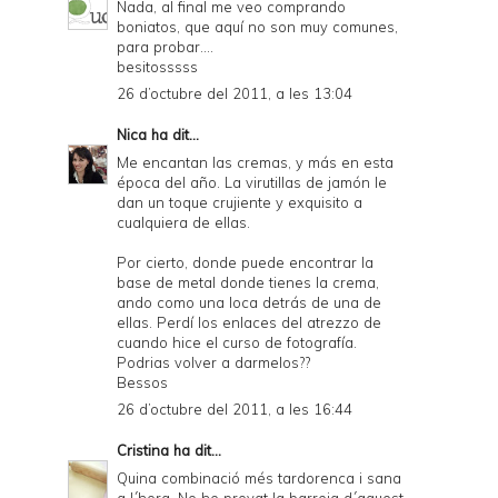
Nada, al final me veo comprando
boniatos, que aquí no son muy comunes,
para probar....
besitosssss
26 d’octubre del 2011, a les 13:04
Nica
ha dit...
Me encantan las cremas, y más en esta
época del año. La virutillas de jamón le
dan un toque crujiente y exquisito a
cualquiera de ellas.
Por cierto, donde puede encontrar la
base de metal donde tienes la crema,
ando como una loca detrás de una de
ellas. Perdí los enlaces del atrezzo de
cuando hice el curso de fotografía.
Podrias volver a darmelos??
Bessos
26 d’octubre del 2011, a les 16:44
Cristina
ha dit...
Quina combinació més tardorenca i sana
a l´hora. No he provat la barreja d´aquest