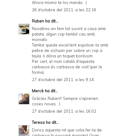
Ahora mismo te los mando. :)
26 d’octubre del 2011, a les 22:16
Ruben
ha dit...
Nosaltres en fem tot sovint a casa amb
patata, algun cop també cau amb
moniato.
També queda excel·lent espolsar-la amb
pebre de sichuan per sobre un cop a
taula, li dóna un toquet boníssim.
Per cert, el nom català d'aquesta
carbassa és carbassa de violí (per la
forma).
27 d’octubre del 2011, a les 9:14
Mercè
ha dit...
Gràcies Ruben!! Sempre s'aprenen
coses noves. :)
27 d’octubre del 2011, a les 16:02
Teresa
ha dit...
Doncs aquesta nit que volia fer-la de
carbassa hi possaré moniato! Quan