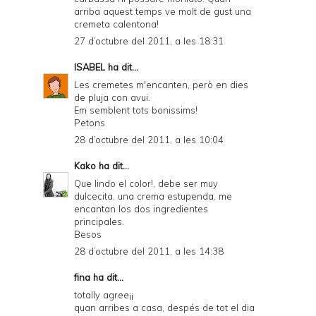
arriba aquest temps ve molt de gust una
cremeta calentona!
27 d’octubre del 2011, a les 18:31
ISABEL
ha dit...
Les cremetes m'encanten, però en dies
de pluja con avui.
Em semblent tots bonissims!
Petons
28 d’octubre del 2011, a les 10:04
Kako
ha dit...
Que lindo el color!, debe ser muy
dulcecita, una crema estupenda, me
encantan los dos ingredientes
principales.
Besos
28 d’octubre del 2011, a les 14:38
fina ha dit...
totally agree¡¡
quan arribes a casa, despés de tot el dia