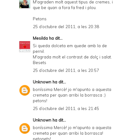
M'agraden molt aquest tipus de cremes, i
que be quan a fora fa fred i plou.
Petons
25 d’octubre del 2011, a les 20:38
Mesilda
ha dit...
Si queda dolceta em quede amb la de
pernil.
M'agrada molt el contrast de dolç i salat.
Besets
25 d’octubre del 2011, a les 20:57
Unknown
ha dit...
boníssima Mercè! jo m'apunto a aquesta
cremeta per quan arribi la borrasca ;)
petons!
25 d’octubre del 2011, a les 21:45
Unknown
ha dit...
boníssima Mercè! jo m'apunto a aquesta
cremeta per quan arribi la borrasca!
petonets!