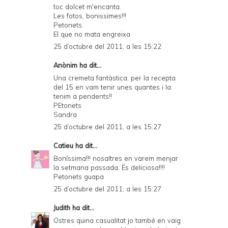
toc dolcet m'encanta.
Les fotos, bonissimes!!!
Petonets.
El que no mata engreixa
25 d’octubre del 2011, a les 15:22
Anònim ha dit...
Una cremeta fantàstica, per la recepta
del 15 en vam tenir unes quantes i la
tenim a pendents!!
PEtonets
Sandra
25 d’octubre del 2011, a les 15:27
Catieu
ha dit...
Boníssima!!! nosaltres en varem menjar
la setmana passada. És deliciosa!!!!
Petonets guapa
25 d’octubre del 2011, a les 15:27
Judith
ha dit...
Ostres quina casualitat jo també en vaig