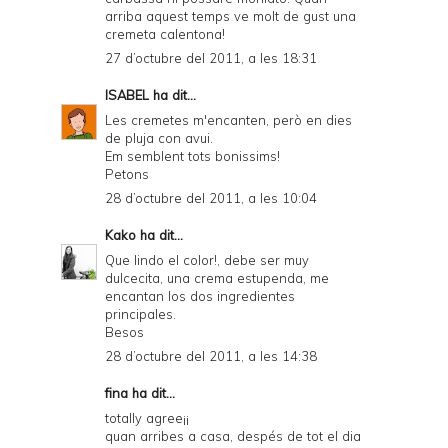
arriba aquest temps ve molt de gust una
cremeta calentona!
27 d’octubre del 2011, a les 18:31
ISABEL
ha dit...
Les cremetes m'encanten, però en dies
de pluja con avui.
Em semblent tots bonissims!
Petons
28 d’octubre del 2011, a les 10:04
Kako
ha dit...
Que lindo el color!, debe ser muy
dulcecita, una crema estupenda, me
encantan los dos ingredientes
principales.
Besos
28 d’octubre del 2011, a les 14:38
fina ha dit...
totally agree¡¡
quan arribes a casa, despés de tot el dia