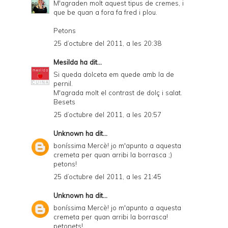
M'agraden molt aquest tipus de cremes, i
que be quan a fora fa fred i plou.
Petons
25 d’octubre del 2011, a les 20:38
Mesilda
ha dit...
Si queda dolceta em quede amb la de
pernil.
M'agrada molt el contrast de dolç i salat.
Besets
25 d’octubre del 2011, a les 20:57
Unknown
ha dit...
boníssima Mercè! jo m'apunto a aquesta
cremeta per quan arribi la borrasca ;)
petons!
25 d’octubre del 2011, a les 21:45
Unknown
ha dit...
boníssima Mercè! jo m'apunto a aquesta
cremeta per quan arribi la borrasca!
petonets!