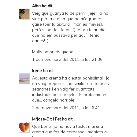
Alba
ha dit...
Veig que guanya la de pernil, jeje!! Jo no
vinc per la crema que no m'agraden
gaire (per la textura....manies meves),
però sí per les fotos. Que ara feian dies
que no em passava per aquí i tenia
ganes! :)
Molts petonets guapa!
1 de novembre del 2011, a les 21:36
Irene
ha dit...
Aquesta crema ha d'estar boníssima!!! Jo
en vaig preparar una similar ara fa unes
setmanes i en vaig fer quantitats
industrials per congelar. El problema és
que... congela horrible :(
2 de novembre del 2011, a les 6:41
MªJose-Dit i Fet
ha dit...
Què bona!! jo no havia tastat mai una
crema que fos de carbassa i moniato a