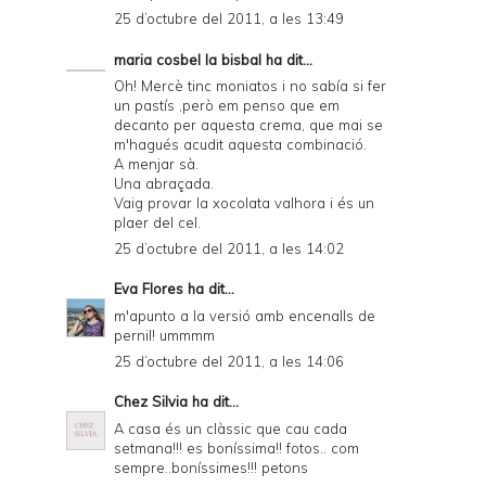
25 d’octubre del 2011, a les 13:49
e
maria cosbel la bisbal
ha dit...
n
Oh! Mercè tinc moniatos i no sabía si fer
d
un pastís ,però em penso que em
decanto per aquesta crema, que mai se
l
m'hagués acudit aquesta combinació.
y
A menjar sà.
Una abraçada.
a
Vaig provar la xocolata valhora i és un
plaer del cel.
n
25 d’octubre del 2011, a les 14:02
d
Eva Flores
ha dit...
P
m'apunto a la versió amb encenalls de
D
pernil! ummmm
F
25 d’octubre del 2011, a les 14:06
Chez Silvia
ha dit...
A casa és un clàssic que cau cada
setmana!!! es boníssima!! fotos.. com
sempre..boníssimes!!! petons