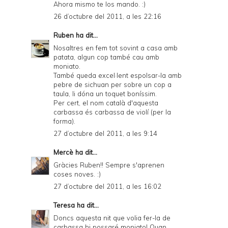
Ahora mismo te los mando. :)
26 d’octubre del 2011, a les 22:16
Ruben
ha dit...
Nosaltres en fem tot sovint a casa amb
patata, algun cop també cau amb
moniato.
També queda excel·lent espolsar-la amb
pebre de sichuan per sobre un cop a
taula, li dóna un toquet boníssim.
Per cert, el nom català d'aquesta
carbassa és carbassa de violí (per la
forma).
27 d’octubre del 2011, a les 9:14
Mercè
ha dit...
Gràcies Ruben!! Sempre s'aprenen
coses noves. :)
27 d’octubre del 2011, a les 16:02
Teresa
ha dit...
Doncs aquesta nit que volia fer-la de
carbassa hi possaré moniato! Quan