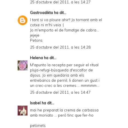
25 d’octubre del 2011, a les 14:27
Gastroadikta
ha dit...
I tant si va ploure ahir!! Jo tornant amb el
cotxe ni m'hi veia :(
Jo m'emporto el de fomatge de cabra...
jejeje
Petons
25 d’octubre del 2011, a les 14:28
Helena
ha dit...
M'apunto la recepta per seguir el ritual
pluja-refugi-búsqueda d'escalfor de
dijous. Jo em quedaria amb els
entrebancs de pernil, li donen un gust i
un crec-crec a les cremes.... mmmmm...
25 d’octubre del 2011, a les 14:47
Isabel
ha dit...
mai he preparat la crema de carbassa
amb moniato ... peró tinc que fer-ho
petonets