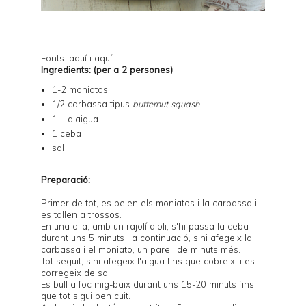
Fonts:
aquí
i
aquí
.
Ingredients: (per a 2 persones)
1-2 moniatos
1/2 carbassa tipus
butternut squash
1 L d'aigua
1 ceba
sal
Preparació:
Primer de tot, es pelen els moniatos i la carbassa i
es tallen a trossos.
En una olla, amb un rajolí d'oli, s'hi passa la ceba
durant uns 5 minuts i a continuació, s'hi afegeix la
carbassa i el moniato, un parell de minuts més.
Tot seguit, s'hi afegeix l'aigua fins que cobreixi i es
corregeix de sal.
Es bull a foc mig-baix durant uns 15-20 minuts fins
que tot sigui ben cuit.