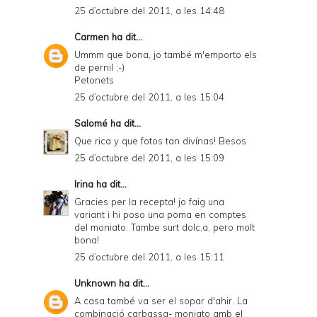
25 d’octubre del 2011, a les 14:48
Carmen
ha dit...
Ummm que bona, jo també m'emporto els
de pernil ;-)
Petonets
25 d’octubre del 2011, a les 15:04
Salomé
ha dit...
Que rica y que fotos tan divínas! Besos
25 d’octubre del 2011, a les 15:09
Irina
ha dit...
Gracies per la recepta! jo faig una
variant i hi poso una poma en comptes
del moniato. Tambe surt dolc,a, pero molt
bona!
25 d’octubre del 2011, a les 15:11
Unknown
ha dit...
A casa també va ser el sopar d'ahir. La
combinació carbassa- moniato amb el