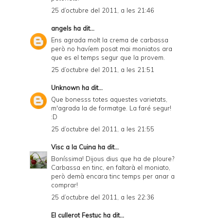
25 d’octubre del 2011, a les 21:46
angels
ha dit...
Ens agrada molt la crema de carbassa
però no havíem posat mai moniatos ara
que es el temps segur que la provem.
25 d’octubre del 2011, a les 21:51
Unknown
ha dit...
Que bonesss totes aquestes varietats,
m'agrada la de formatge. La faré segur!
:D
25 d’octubre del 2011, a les 21:55
Visc a la Cuina
ha dit...
Boníssima! Dijous dius que ha de ploure?
Carbassa en tinc, en faltarà el moniato,
però demà encara tinc temps per anar a
comprar!
25 d’octubre del 2011, a les 22:36
El cullerot Festuc
ha dit...