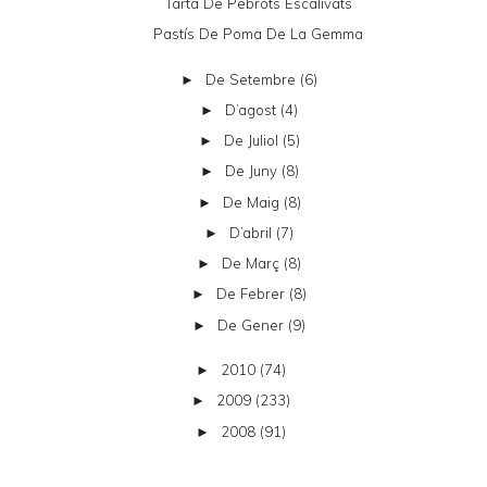
Tarta De Pebrots Escalivats
Pastís De Poma De La Gemma
De Setembre
(6)
►
D’agost
(4)
►
De Juliol
(5)
►
De Juny
(8)
►
De Maig
(8)
►
D’abril
(7)
►
De Març
(8)
►
De Febrer
(8)
►
De Gener
(9)
►
2010
(74)
►
2009
(233)
►
2008
(91)
►