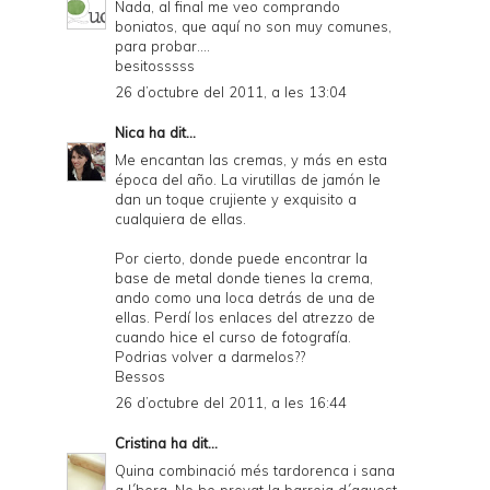
Nada, al final me veo comprando
boniatos, que aquí no son muy comunes,
para probar....
besitosssss
26 d’octubre del 2011, a les 13:04
Nica
ha dit...
Me encantan las cremas, y más en esta
época del año. La virutillas de jamón le
dan un toque crujiente y exquisito a
cualquiera de ellas.
Por cierto, donde puede encontrar la
base de metal donde tienes la crema,
ando como una loca detrás de una de
ellas. Perdí los enlaces del atrezzo de
cuando hice el curso de fotografía.
Podrias volver a darmelos??
Bessos
26 d’octubre del 2011, a les 16:44
Cristina
ha dit...
Quina combinació més tardorenca i sana
a l´hora. No he provat la barreja d´aquest