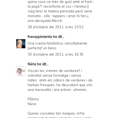
quina cosa ve més de gust amb el fred i
la pluja??, reconforta el cos i l'anima.))
vaig tenir la metixa pensada però sene
moniato....olla , tuppers i anar-hi fen.¡¡
una abraçada Mercè,
28 d’octubre del 2011, a les 23:52
fresaypimienta
ha dit...
Una crema fantástica, sencillamente
perfecta! un beso
30 d’octubre del 2011, a les 16:35
Núria
ha dit...
Viscan les cremes de verdures!! i
sobretot sense formatge i sense
nates...amb els sabors de verdures i de
herbes fresques, he descobert que són
una meravella i ara entren...uhmmm..
PEtons
Núria
Quines cossetes tan maques..m'he
enamorat de totes els bols, caço, i més