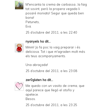
M'encanta la crema de carbassa...la faig
tot sovint, però la propera vegada li
posaré moniato! Segur que queda ben
bona!
Petunets,
Eva.
25 d’octubre del 2011, a les 22:40
nyanyels
ha dit...
Mmm! Jo fa poc la vaig preparar i és
deliciosa. Tot i que m'agraden molt més
els teus acompanyaments.
Una abraçada!
25 d’octubre del 2011, a les 23:08
zer0gluten
ha dit...
Me quedo con un vasito de crema, que
aquí parece que llegó el otoño y
apetece.
Besos.
25 d’octubre del 2011, a les 23:25