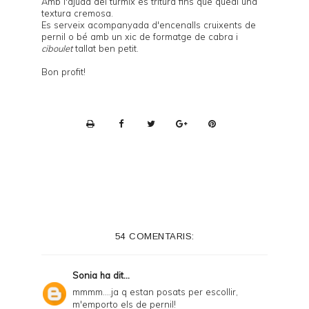
Amb l'ajuda del túrmix es tritura fins que quedi una
textura cremosa.
Es serveix acompanyada d'encenalls cruixents de
pernil o bé amb un xic de formatge de cabra i
ciboulet
tallat ben petit.
Bon profit!
P
r
i
n
t
e
54 COMENTARIS:
r
F
Sonia
ha dit...
r
mmmm....ja q estan posats per escollir,
m'emporto els de pernil!
i