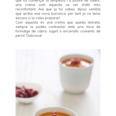
que va començar la tempesta i a ploure de valent,
una crema com aquesta va ser d'allò més
reconfortant. Així que ja ho sabeu, dijous sembla
que arriba una nova borrasca, per tant ja no teniu
excusa si la voleu preparar!
Com aquesta és una crema que queda dolceta,
sempre la podeu contrastar amb una mica de
formatge de cabra, iogurt o encenalls cruixents de
pernil. Deliciosa!