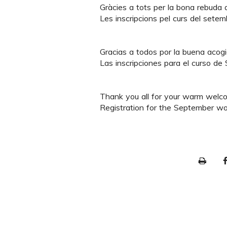
Gràcies a tots per la bona rebuda de
Les inscripcions pel curs del setem
Gracias a todos por la buena acogida
Las inscripciones para el curso de
Thank you all for your warm welcome
Registration for the September wo
P
r
i
n
t