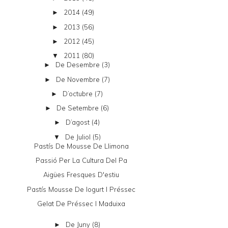
2014
(49)
►
2013
(56)
►
2012
(45)
►
2011
(80)
▼
De Desembre
(3)
►
De Novembre
(7)
►
D’octubre
(7)
►
De Setembre
(6)
►
D’agost
(4)
►
De Juliol
(5)
▼
Pastís De Mousse De Llimona
Passió Per La Cultura Del Pa
Aigües Fresques D'estiu
Pastís Mousse De Iogurt I Préssec
Gelat De Préssec I Maduixa
De Juny
(8)
►