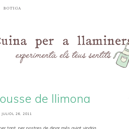
BOTIGA
ousse de llimona
 JULIOL 26, 2011
per tant, per postres de dinar més aviat vindria