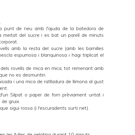
.
a punt de neu amb l'ajuda de la batedora de
 la meitat del sucre i es bat un parell de minuts
corporat.
vells amb la resta del sucre (amb les barnilles
escla espumosa i blanquinosa i hagi triplicat el
a dels rovells de mica en mica, tot remenant amb
 que no es desmuntin.
misada i una mica de ratlladura de llimona al gust
ent.
d'un Silpat o paper de forn prèviament untat i
 de gruix.
ue sigui rossa (i l'escuradents surti net).
en les fulles de gelatina durant 10 minuts.