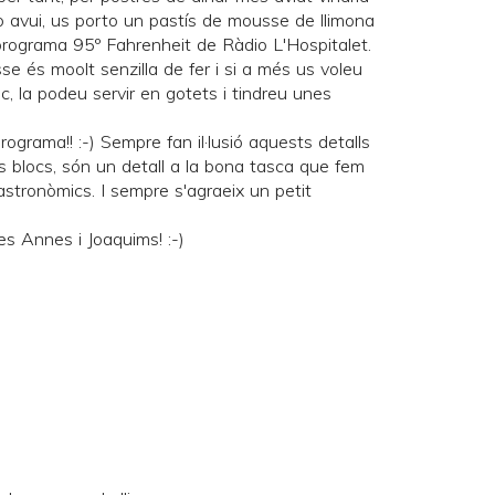
ò avui, us porto un pastís de mousse de llimona
l programa
95º Fahrenheit
de
Ràdio L'Hospitalet
.
se és moolt senzilla de fer i si a més us voleu
ic, la podeu servir en gotets i tindreu unes
ograma!! :-) Sempre fan il·lusió aquests detalls
s blocs, són un detall a la bona tasca que fem
astronòmics. I sempre s'agraeix un petit
 les Annes i Joaquims! :-)