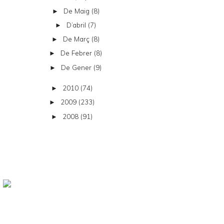
De Maig
(8)
►
D’abril
(7)
►
De Març
(8)
►
De Febrer
(8)
►
De Gener
(9)
►
2010
(74)
►
2009
(233)
►
2008
(91)
►