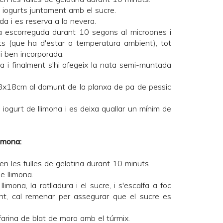
 3 iogurts juntament amb el sucre.
da i es reserva a la nevera.
na escorreguda durant 10 segons al microones i
rts (que ha d'estar a temperatura ambient), tot
i ben incorporada.
ra i finalment s'hi afegeix la nata semi-muntada
18x18cm al damunt de la planxa de pa de pessic
e iogurt de llimona i es deixa quallar un mínim de
imona:
en les fulles de gelatina durant 10 minuts.
e llimona.
imona, la ratlladura i el sucre, i s'escalfa a foc
ant, cal remenar per assegurar que el sucre es
farina de blat de moro amb el túrmix.