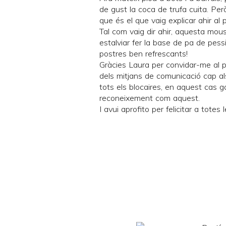
de gust la
coca de trufa cuita
. Per
que és el que vaig explicar ahir a
Tal com vaig dir ahir, aquesta mous
estalviar fer la base de pa de pess
postres ben refrescants!
Gràcies Laura per convidar-me al pr
dels mitjans de comunicació cap al
tots els blocaires, en aquest cas g
reconeixement com aquest.
I avui aprofito per felicitar a totes