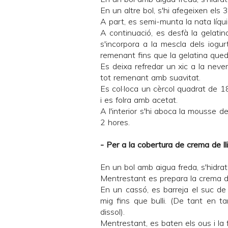
En un altre bol, s'hi afegeixen els
A part, es semi-munta la nata líqui
A continuació, es desfà la gelati
s'incorpora a la mescla dels iogu
remenant fins que la gelatina qued
Es deixa refredar un xic a la neve
tot remenant amb suavitat.
Es col·loca un cèrcol quadrat de 
i es folra amb acetat.
A l'interior s'hi aboca la mousse d
2 hores.
- Per a la cobertura de crema de ll
En un bol amb aigua freda, s'hidrat
Mentrestant es prepara la crema d
En un cassó, es barreja el suc de ll
mig fins que bulli. (De tant en t
dissol).
Mentrestant, es baten els ous i la 