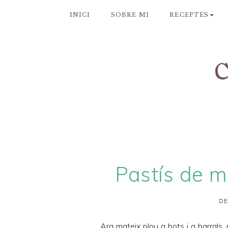
INICI
SOBRE MI
RECEPTES
Pastís de m
DE
Ara mateix plou a bots i a barrals, 