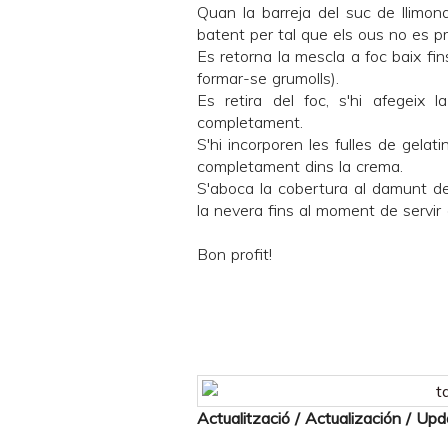
Quan la barreja del suc de llimona
batent per tal que els ous no es p
Es retorna la mescla a foc baix fin
formar-se grumolls).
Es retira del foc, s'hi afegeix
completament.
S'hi incorporen les fulles de gelat
completament dins la crema.
S'aboca la cobertura al damunt de
la nevera fins al moment de servir
Bon profit!
Actualització / Actualización / Up