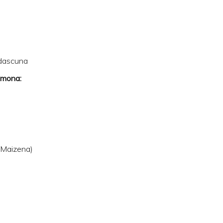
adascuna
imona:
(Maizena)