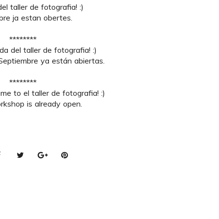
l taller de fotografia! :)
bre ja estan obertes.
********
 del taller de fotografia! :)
 Septiembre ya están abiertas.
********
 to el taller de fotografia! :)
rkshop is already open.