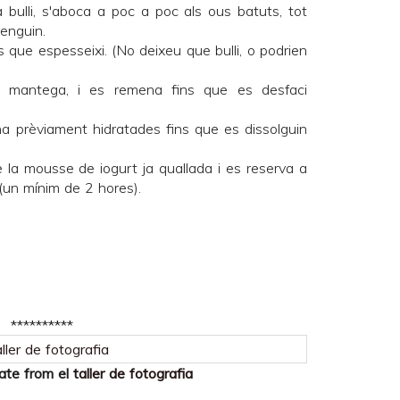
 bulli, s'aboca a poc a poc als ous batuts, tot
renguin.
s que espesseixi. (No deixeu que bulli, o podrien
 la mantega, i es remena fins que es desfaci
ina prèviament hidratades fins que es dissolguin
 la mousse de iogurt ja quallada i es reserva a
 (un mínim de 2 hores).
**********
date from el
taller de fotografia