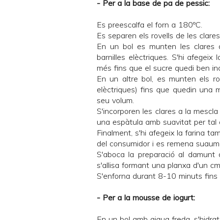
- Per a la base de pa de pessic:
Es preescalfa el forn a 180ºC.
Es separen els rovells de les clares
En un bol es munten les clares 
barnilles elèctriques. S'hi afegeix
més fins que el sucre quedi ben in
En un altre bol, es munten els ro
elèctriques) fins que quedin una m
seu volum.
S'incorporen les clares a la mescl
una espàtula amb suavitat per tal
Finalment, s'hi afegeix la farina ta
del consumidor i es remena suaum
S'aboca la preparació al damunt 
s'allisa formant una planxa d'un cm
S'enforna durant 8-10 minuts fins q
- Per a la mousse de iogurt:
En un bol amb aigua freda, s'hidrat