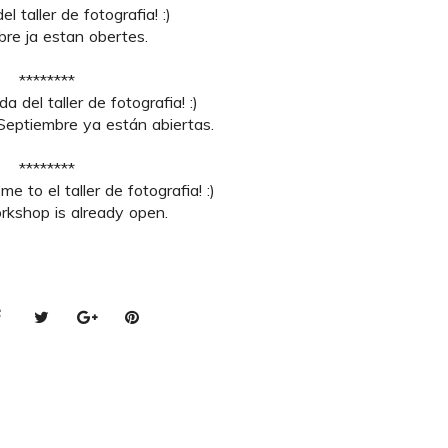
l taller de fotografia! :)
bre ja estan obertes.
********
 del taller de fotografia! :)
 Septiembre ya están abiertas.
********
 to el taller de fotografia! :)
rkshop is already open.