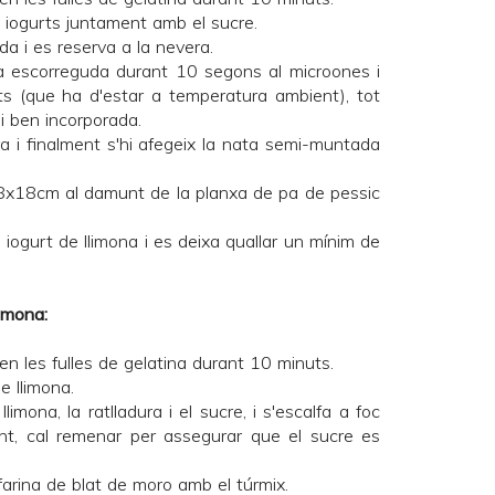
 3 iogurts juntament amb el sucre.
da i es reserva a la nevera.
na escorreguda durant 10 segons al microones i
rts (que ha d'estar a temperatura ambient), tot
i ben incorporada.
ra i finalment s'hi afegeix la nata semi-muntada
18x18cm al damunt de la planxa de pa de pessic
e iogurt de llimona i es deixa quallar un mínim de
imona:
en les fulles de gelatina durant 10 minuts.
e llimona.
imona, la ratlladura i el sucre, i s'escalfa a foc
ant, cal remenar per assegurar que el sucre es
farina de blat de moro amb el túrmix.