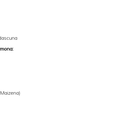
adascuna
imona:
(Maizena)