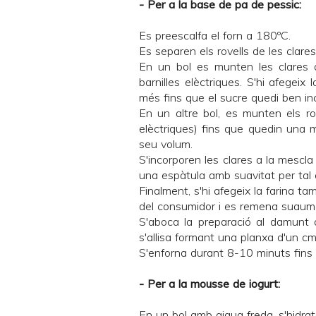
- Per a la base de pa de pessic:
Es preescalfa el forn a 180ºC.
Es separen els rovells de les clares
En un bol es munten les clares 
barnilles elèctriques. S'hi afegeix
més fins que el sucre quedi ben in
En un altre bol, es munten els ro
elèctriques) fins que quedin una m
seu volum.
S'incorporen les clares a la mescl
una espàtula amb suavitat per tal
Finalment, s'hi afegeix la farina ta
del consumidor i es remena suaum
S'aboca la preparació al damunt 
s'allisa formant una planxa d'un cm
S'enforna durant 8-10 minuts fins q
- Per a la mousse de iogurt:
En un bol amb aigua freda, s'hidrat