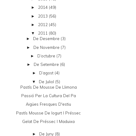
2014
(49)
►
2013
(56)
►
2012
(45)
►
2011
(80)
▼
De Desembre
(3)
►
De Novembre
(7)
►
D’octubre
(7)
►
De Setembre
(6)
►
D’agost
(4)
►
De Juliol
(5)
▼
Pastís De Mousse De Llimona
Passió Per La Cultura Del Pa
Aigües Fresques D'estiu
Pastís Mousse De Iogurt I Préssec
Gelat De Préssec I Maduixa
De Juny
(8)
►