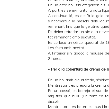
En un altre bol, s'hi afegeixen els
A part, es semi-munta la nata líqui
A continuació, es desfà la gelati
s'incorpora a la mescla dels iogu
remenant fins que la gelatina qued
Es deixa refredar un xic a la neve
tot remenant amb suavitat.
Es col·loca un cèrcol quadrat de 
i es folra amb acetat.
A l'interior s'hi aboca la mousse d
2 hores.
- Per a la cobertura de crema de ll
En un bol amb aigua freda, s'hidrat
Mentrestant es prepara la crema d
En un cassó, es barreja el suc de ll
mig fins que bulli. (De tant en t
dissol).
Mentrestant, es baten els ous i la 