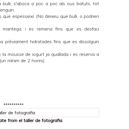
 bulli, s'aboca a poc a poc als ous batuts, tot
renguin.
s que espesseixi. (No deixeu que bulli, o podrien
 la mantega, i es remena fins que es desfaci
ina prèviament hidratades fins que es dissolguin
 la mousse de iogurt ja quallada i es reserva a
 (un mínim de 2 hores).
**********
date from el
taller de fotografia