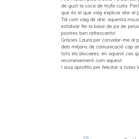
de gust la
coca de trufa cuita
. Per
que és el que vaig explicar ahir a
Tal com vaig dir ahir, aquesta mous
estalviar fer la base de pa de pess
postres ben refrescants!
Gràcies Laura per convidar-me al pr
dels mitjans de comunicació cap al
tots els blocaires, en aquest cas g
reconeixement com aquest.
I avui aprofito per felicitar a totes