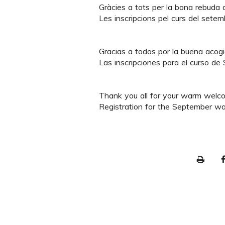
Gràcies a tots per la bona rebuda de
Les inscripcions pel curs del setem
Gracias a todos por la buena acogida
Las inscripciones para el curso de
Thank you all for your warm welcome
Registration for the September wo
P
r
i
n
t