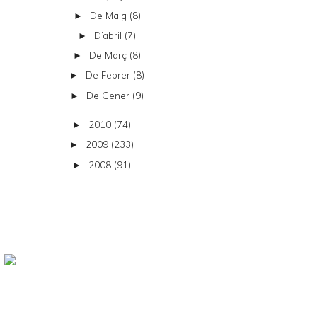
De Maig
(8)
►
D’abril
(7)
►
De Març
(8)
►
De Febrer
(8)
►
De Gener
(9)
►
2010
(74)
►
2009
(233)
►
2008
(91)
►