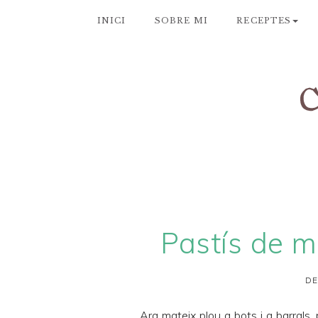
INICI
SOBRE MI
RECEPTES
Pastís de m
DE
Ara mateix plou a bots i a barrals, 