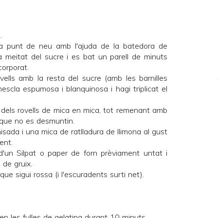
.
a punt de neu amb l'ajuda de la batedora de
 la meitat del sucre i es bat un parell de minuts
corporat.
vells amb la resta del sucre (amb les barnilles
escla espumosa i blanquinosa i hagi triplicat el
a dels rovells de mica en mica, tot remenant amb
 que no es desmuntin.
misada i una mica de ratlladura de llimona al gust
ent.
d'un Silpat o paper de forn prèviament untat i
 de gruix.
ue sigui rossa (i l'escuradents surti net).
en les fulles de gelatina durant 10 minuts.