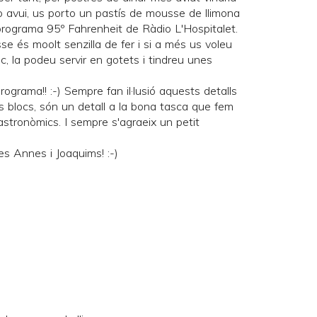
ò avui, us porto un pastís de mousse de llimona
l programa
95º Fahrenheit
de
Ràdio L'Hospitalet
.
se és moolt senzilla de fer i si a més us voleu
ic, la podeu servir en gotets i tindreu unes
ograma!! :-) Sempre fan il·lusió aquests detalls
s blocs, són un detall a la bona tasca que fem
astronòmics. I sempre s'agraeix un petit
 les Annes i Joaquims! :-)