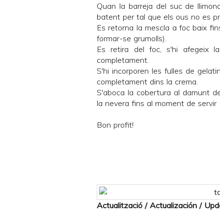
Quan la barreja del suc de llimona
batent per tal que els ous no es p
Es retorna la mescla a foc baix fin
formar-se grumolls).
Es retira del foc, s'hi afegeix
completament.
S'hi incorporen les fulles de gelat
completament dins la crema.
S'aboca la cobertura al damunt de
la nevera fins al moment de servir
Bon profit!
Actualització / Actualización / Up