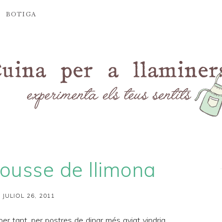
BOTIGA
ousse de llimona
 JULIOL 26, 2011
per tant, per postres de dinar més aviat vindria