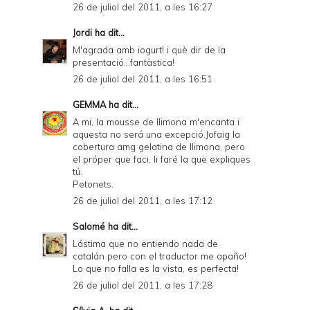
26 de juliol del 2011, a les 16:27
Jordi
ha dit...
M'agrada amb iogurt! i què dir de la
presentació...fantàstica!
26 de juliol del 2011, a les 16:51
GEMMA
ha dit...
A mi, la mousse de llimona m'encanta i
aquesta no será una excepció.Jofaig la
cobertura amg gelatina de llimona, pero
el próper que faci, li faré la que expliques
tú.
Petonets.
26 de juliol del 2011, a les 17:12
Salomé
ha dit...
Lástima que no entiendo nada de
catalán pero con el traductor me apaño!
Lo que no falla es la vista, es perfecta!
26 de juliol del 2011, a les 17:28