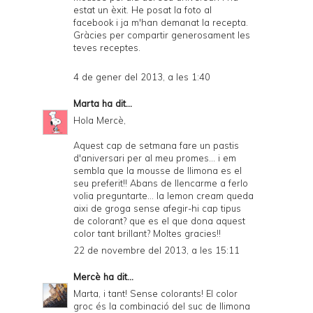
estat un èxit. He posat la foto al
facebook i ja m'han demanat la recepta.
Gràcies per compartir generosament les
teves receptes.
4 de gener del 2013, a les 1:40
Marta
ha dit...
Hola Mercè,
Aquest cap de setmana fare un pastis
d'aniversari per al meu promes... i em
sembla que la mousse de llimona es el
seu preferit!! Abans de llencarme a ferlo
volia preguntarte... la lemon cream queda
aixi de groga sense afegir-hi cap tipus
de colorant? que es el que dona aquest
color tant brillant? Moltes gracies!!
22 de novembre del 2013, a les 15:11
Mercè
ha dit...
Marta, i tant! Sense colorants! El color
groc és la combinació del suc de llimona