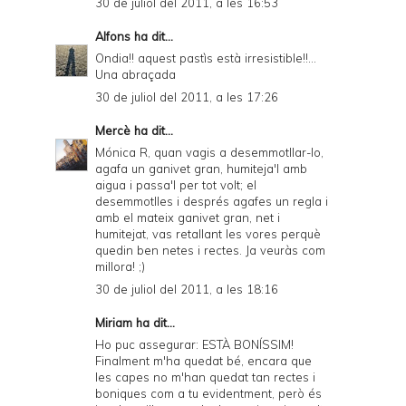
30 de juliol del 2011, a les 16:53
Alfons
ha dit...
Ondia!! aquest pastìs està irresistible!!...
Una abraçada
30 de juliol del 2011, a les 17:26
Mercè
ha dit...
Mónica R, quan vagis a desemmotllar-lo,
agafa un ganivet gran, humiteja'l amb
aigua i passa'l per tot volt; el
desemmotlles i després agafes un regla i
amb el mateix ganivet gran, net i
humitejat, vas retallant les vores perquè
quedin ben netes i rectes. Ja veuràs com
millora! ;)
30 de juliol del 2011, a les 18:16
Miriam ha dit...
Ho puc assegurar: ESTÀ BONÍSSIM!
Finalment m'ha quedat bé, encara que
les capes no m'han quedat tan rectes i
boniques com a tu evidentment, però és