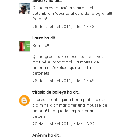
Sílvia A.
ha dit...
Quina presentació! a veure si el
setembre m'apunto al curs de fotografia!!!
Petons!
26 de juliol del 2011, a les 17:49
Laura
ha dit...
Bon dia!!
Quina gracia aixó d'escoltar-te la veu!
molt bé el programa! i la mouse de
llimona ni t'explico! quina pinta!
petonets!
26 de juliol del 2011, a les 17:49
trifasic de baileys
ha dit...
Impresionant!! quina bona pinta!! algun
dia m'he d'animar a fer una mousse de
llimona! t'ha quedat impresionant!!
petons
26 de juliol del 2011, a les 18:22
Anònim ha dit...