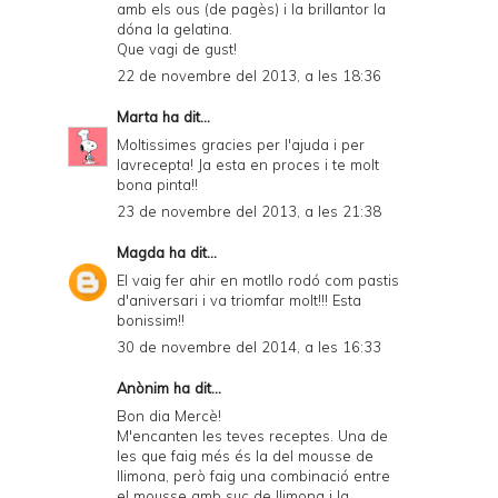
amb els ous (de pagès) i la brillantor la
dóna la gelatina.
Que vagi de gust!
22 de novembre del 2013, a les 18:36
Marta
ha dit...
Moltissimes gracies per l'ajuda i per
lavrecepta! Ja esta en proces i te molt
bona pinta!!
23 de novembre del 2013, a les 21:38
Magda
ha dit...
El vaig fer ahir en motllo rodó com pastis
d'aniversari i va triomfar molt!!! Esta
bonissim!!
30 de novembre del 2014, a les 16:33
Anònim ha dit...
Bon dia Mercè!
M'encanten les teves receptes. Una de
les que faig més és la del mousse de
llimona, però faig una combinació entre
el mousse amb suc de llimona i la