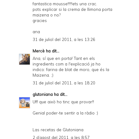
fantastica mousse!!!!!ets una crac.
pots explicar si la crema de llimona porta
maizena o no?
gracies
ana
31 de juliol del 2011, a les 13:26
Mercè
ha dit...
Ana, sí que en porta! Tant en els
ingredients com a l'explicació ja ho
indico: farina de blat de moro, que és la
Maizena. ;)
31 de juliol del 2011, a les 18:20
glutoniana
ha dit...
Uff que això ho tinc que provar!!
Genial poder-te sentir a la ràdio :)
Las recetas de Glutoniana
2 d’agost del 2011, a les 8:57