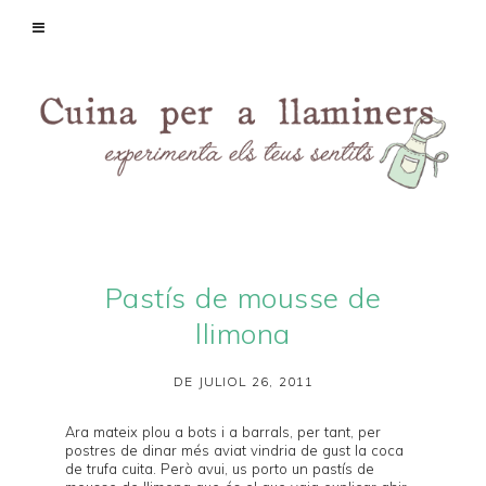
Pastís de mousse de
llimona
DE JULIOL 26, 2011
Ara mateix plou a bots i a barrals, per tant, per
postres de dinar més aviat vindria de gust la
coca
de trufa cuita
. Però avui, us porto un pastís de