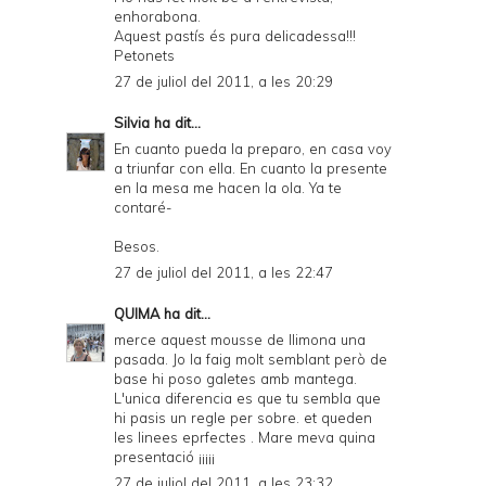
enhorabona.
Aquest pastís és pura delicadessa!!!
Petonets
27 de juliol del 2011, a les 20:29
Silvia
ha dit...
En cuanto pueda la preparo, en casa voy
a triunfar con ella. En cuanto la presente
en la mesa me hacen la ola. Ya te
contaré-
Besos.
27 de juliol del 2011, a les 22:47
QUIMA
ha dit...
merce aquest mousse de llimona una
pasada. Jo la faig molt semblant però de
base hi poso galetes amb mantega.
L'unica diferencia es que tu sembla que
hi pasis un regle per sobre. et queden
les linees eprfectes . Mare meva quina
presentació ¡¡¡¡¡
27 de juliol del 2011, a les 23:32