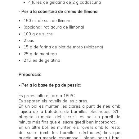
4 fulles de gelatina de 2 g cadascuna
- Per a la cobertura de crema de llimona:
150 ml de suc de llimona
(opcional: ratlladura de llimona)
100 g de sucre
2 ous
15 g de farina de blat de moro (Maizena)
25 g de mantega
2 fulles de gelatina
Preparació:
- Per a la base de pa de pessic:
Es preescalfa el forn a 180ºC.
Es separen els rovells de les clares.
En un bol es munten les clares a punt de neu amb
l'ajuda de la batedora de barnilles elèctriques. S'hi
afegeix la meitat del sucre i es bat un parell de
minuts més fins que el sucre quedi ben incorporat.
En un altre bol, es munten els rovells amb la resta
del sucre (amb les barnilles elèctriques) fins que
quedin una mescla espumosa i blanquinosa i hagi