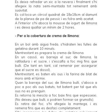
Es deixa refredar un xic a la nevera i finalment s'hi
afegeix la nata semi-muntada tot remenant amb
suavitat.
Es col·loca un cèrcol quadrat de 18x18cm al damunt
de la planxa de pa de pessic i es folra amb acetat.
A l'interior s'hi aboca la mousse de iogurt de llimona
i es deixa quallar un mínim de 2 hores.
- Per a la cobertura de crema de llimona:
En un bol amb aigua freda, s'hidraten les fulles de
gelatina durant 10 minuts.
Mentrestant es prepara la crema de llimona.
En un cassó, es barreja el suc de llimona, la
ratlladura i el sucre, i s'escalfa a foc mig fins que
bulli. (De tant en tant, cal remenar per assegurar
que el sucre es dissol).
Mentrestant, es baten els ous i la farina de blat de
moro amb el túrmix.
Quan la barreja del suc de llimona bulli, s'aboca a
poc a poc als ous batuts, tot batent per tal que els
ous no es prenguin.
Es retorna la mescla a foc baix fins que espesseixi.
(No deixeu que bulli, o podrien formar-se grumolls).
Es retira del foc, s'hi afegeix la mantega, i es
remena fins que es desfaci completament.