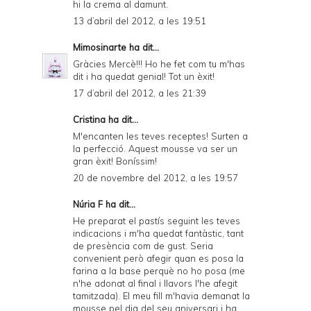
hi la crema al damunt.
13 d’abril del 2012, a les 19:51
Mimosinarte
ha dit...
Gràcies Mercè!!! Ho he fet com tu m'has
dit i ha quedat genial! Tot un èxit!
17 d’abril del 2012, a les 21:39
Cristina ha dit...
M'encanten les teves receptes! Surten a
la perfecció. Aquest mousse va ser un
gran èxit! Boníssim!
20 de novembre del 2012, a les 19:57
Núria F ha dit...
He preparat el pastís seguint les teves
indicacions i m'ha quedat fantàstic, tant
de presència com de gust. Seria
convenient però afegir quan es posa la
farina a la base perquè no ho posa (me
n'he adonat al final i llavors l'he afegit
tamitzada). El meu fill m'havia demanat la
mousse pel dia del seu aniversari i ha