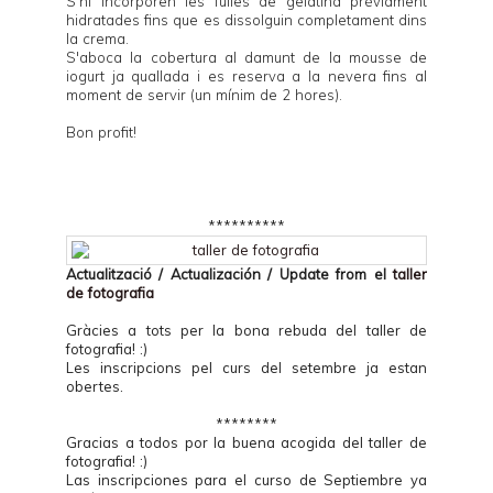
S'hi incorporen les fulles de gelatina prèviament
hidratades fins que es dissolguin completament dins
la crema.
S'aboca la cobertura al damunt de la mousse de
iogurt ja quallada i es reserva a la nevera fins al
moment de servir (un mínim de 2 hores).
Bon profit!
**********
Actualització / Actualización / Update from el
taller
de fotografia
Gràcies a tots per la bona rebuda del taller de
fotografia! :)
Les inscripcions pel curs del setembre ja estan
obertes.
********
Gracias a todos por la buena acogida del taller de
fotografia! :)
Las inscripciones para el curso de Septiembre ya