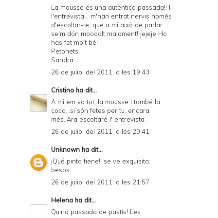
La mousse és una autèntica passada!! I
l'entrevista... m'han entrat nervis només
d'escoltar-te, que a mi això de parlar
se'm dón moooolt malament! jejeje Ho
has fet molt bé!
Petonets
Sandra
26 de juliol del 2011, a les 19:43
Cristina
ha dit...
A mi em va tot, la mousse i també la
coca...si són fetes per tu, encara
més..Ara escoltaré l' entrevista.
26 de juliol del 2011, a les 20:41
Unknown
ha dit...
¡Qué pinta tiene!, se ve exquisita.
besos
26 de juliol del 2011, a les 21:57
Helena
ha dit...
Quina passada de pastís! Les