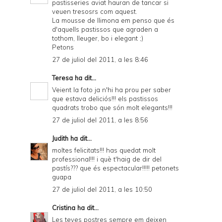
pastisseries aviat hauran de tancar si
veuen tresosrs com aquest.
La mousse de llimona em penso que és
d'aquells pastissos que agraden a
tothom, lleuger, bo i elegant ;)
Petons
27 de juliol del 2011, a les 8:46
Teresa
ha dit...
Veient la foto ja n'hi ha prou per saber
que estava deliciós!!! els pastissos
quadrats trobo que són molt elegants!!!
27 de juliol del 2011, a les 8:56
Judith
ha dit...
moltes felicitats!!! has quedat molt
professional!!! i què t'haig de dir del
pastís??? que és espectacular!!!!! petonets
guapa
27 de juliol del 2011, a les 10:50
Cristina
ha dit...
Les teves postres sempre em deixen