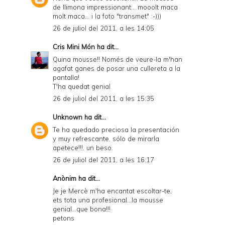
de llimona impressionant... mooolt maca
i
molt maca... i la foto "transmet" :-)))
e
26 de juliol del 2011, a les 14:05
n
Cris Mini Món
ha dit...
d
Quina mousse!! Només de veure-la m'han
agafat ganes de posar una cullereta a la
l
pantalla!
y
T'ha quedat genial
26 de juliol del 2011, a les 15:35
a
n
Unknown
ha dit...
Te ha quedado preciosa la presentación
d
y muy refrescante. sólo de mirarla
P
apetece!!!. un beso.
26 de juliol del 2011, a les 16:17
D
F
Anònim ha dit...
Je je Mercè m'ha encantat escoltar-te,
ets tota una profesional...la mousse
genial...que bona!!!
petons