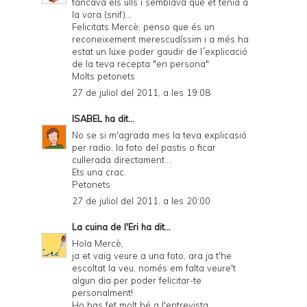
tancava els ulls i semblava que et tenia a
la vora (snif)...
Felicitats Mercè, penso que és un
reconeixement merescudíssim i a més ha
estat un luxe poder gaudir de l´explicació
de la teva recepta "en persona"
Molts petonets
27 de juliol del 2011, a les 19:08
ISABEL
ha dit...
No se si m'agrada mes la teva explicasió
per radio, la foto del pastis o ficar
cullerada directament....
Ets una crac.
Petonets
27 de juliol del 2011, a les 20:00
La cuina de l'Eri
ha dit...
Hola Mercè,
ja et vaig veure a una foto, ara ja t'he
escoltat la veu, només em falta veure't
algun dia per poder felicitar-te
personalment!
Ho has fet molt bé a l'entrevista,