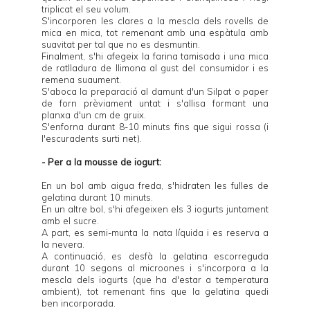
triplicat el seu volum.
S'incorporen les clares a la mescla dels rovells de
mica en mica, tot remenant amb una espàtula amb
suavitat per tal que no es desmuntin.
Finalment, s'hi afegeix la farina tamisada i una mica
de ratlladura de llimona al gust del consumidor i es
remena suaument.
S'aboca la preparació al damunt d'un Silpat o paper
de forn prèviament untat i s'allisa formant una
planxa d'un cm de gruix.
S'enforna durant 8-10 minuts fins que sigui rossa (i
l'escuradents surti net).
- Per a la mousse de iogurt:
En un bol amb aigua freda, s'hidraten les fulles de
gelatina durant 10 minuts.
En un altre bol, s'hi afegeixen els 3 iogurts juntament
amb el sucre.
A part, es semi-munta la nata líquida i es reserva a
la nevera.
A continuació, es desfà la gelatina escorreguda
durant 10 segons al microones i s'incorpora a la
mescla dels iogurts (que ha d'estar a temperatura
ambient), tot remenant fins que la gelatina quedi
ben incorporada.