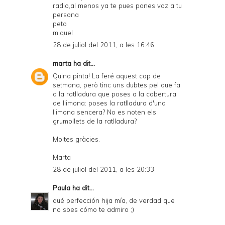
radio,al menos ya te pues pones voz a tu
persona
peto
miquel
28 de juliol del 2011, a les 16:46
marta
ha dit...
Quina pinta! La feré aquest cap de
setmana, però tinc uns dubtes pel que fa
a la ratlladura que poses a la cobertura
de llimona: poses la ratlladura d'una
llimona sencera? No es noten els
grumollets de la ratlladura?
Moltes gràcies.
Marta
28 de juliol del 2011, a les 20:33
Paula
ha dit...
qué perfección hija mía, de verdad que
no sbes cómo te admiro ;)