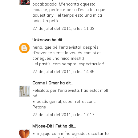
bocabadada! M'encanta aquesta
mousse, perfecte per a l'estiu tot i que
aquest any... el temps està una mica
boig. Un petó.
27 de juliol del 2011, a les 11:39
Unknown
ha dit...
nena, que bé l'entrevista!! després
d'haver-te sentit la veu és com si et
conegués una mica més!! ;)
i el pastís, com sempre, espectacular!
27 de juliol del 2011, a les 14:45
Carme i Omar
ha dit...
Felicitats per l'entrevista, has estat molt
bé.
El pastís genial, super refrescant.
Petons
27 de juliol del 2011, a les 17:17
MªJose-Dit i Fet
ha dit...
Eiiiii jajaja com m´ha agradat escoltar-te,