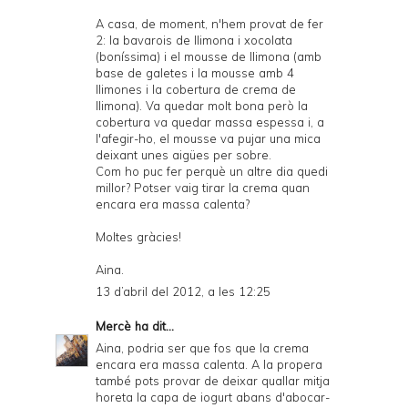
A casa, de moment, n'hem provat de fer
2: la bavarois de llimona i xocolata
(boníssima) i el mousse de llimona (amb
base de galetes i la mousse amb 4
llimones i la cobertura de crema de
llimona). Va quedar molt bona però la
cobertura va quedar massa espessa i, a
l'afegir-ho, el mousse va pujar una mica
deixant unes aigües per sobre.
Com ho puc fer perquè un altre dia quedi
millor? Potser vaig tirar la crema quan
encara era massa calenta?
Moltes gràcies!
Aina.
13 d’abril del 2012, a les 12:25
Mercè
ha dit...
Aina, podria ser que fos que la crema
encara era massa calenta. A la propera
també pots provar de deixar quallar mitja
horeta la capa de iogurt abans d'abocar-