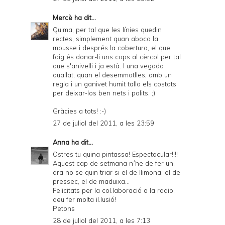
Mercè
ha dit...
Quima, per tal que les línies quedin
rectes, simplement quan aboco la
mousse i després la cobertura, el que
faig és donar-li uns cops al cèrcol per tal
que s'anivelli i ja està. I una vegada
quallat, quan el desemmotlles, amb un
regla i un ganivet humit tallo els costats
per deixar-los ben nets i polits. ;)
Gràcies a tots! :-)
27 de juliol del 2011, a les 23:59
Anna
ha dit...
Ostres tu quina pintassa! Espectacular!!!!
Aquest cap de setmana n´he de fer un,
ara no se quin triar si el de llimona, el de
pressec, el de maduixa...
Felicitats per la col.laboració a la radio,
deu fer molta il.lusió!
Petons
28 de juliol del 2011, a les 7:13