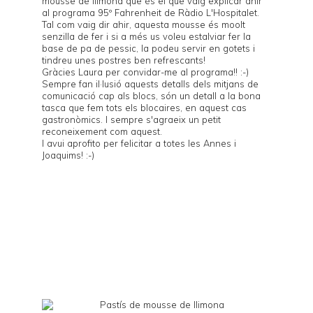
mousse de llimona que és el que vaig explicar ahir
al programa
95º Fahrenheit
de
Ràdio L'Hospitalet
.
Tal com vaig dir ahir, aquesta mousse és moolt
senzilla de fer i si a més us voleu estalviar fer la
base de pa de pessic, la podeu servir en gotets i
tindreu unes postres ben refrescants!
Gràcies Laura per convidar-me al programa!! :-)
Sempre fan il·lusió aquests detalls dels mitjans de
comunicació cap als blocs, són un detall a la bona
tasca que fem tots els blocaires, en aquest cas
gastronòmics. I sempre s'agraeix un petit
reconeixement com aquest.
I avui aprofito per felicitar a totes les Annes i
Joaquims! :-)