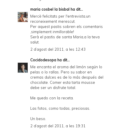
maria cosbel la bisbal
ha dit...
Mercè felicitats per l'entrevista,un
reconeixement merescut.
Per aquest pastis sobren els comentaris
,simplement inmillorable!
Serà el pastis de santa Maria,a la teva
salut.
2 d’agost del 2011, a les 12:43
Cocidodesopa
ha dit...
Me encanta el aroma del limón según lo
pelas o lo rallas. Pero su sabor en
cremas dulces es de lo más después del
chocolate. Comer esta tarta mousse
debe ser un disfrute total.
Me quedo con la receta.
Las fotos, como todas, preciosas.
Un beso.
2 d’agost del 2011, a les 19:31