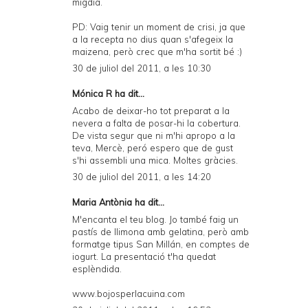
migdia.
PD: Vaig tenir un moment de crisi, ja que
a la recepta no dius quan s'afegeix la
maizena, però crec que m'ha sortit bé :)
30 de juliol del 2011, a les 10:30
Mónica R ha dit...
Acabo de deixar-ho tot preparat a la
nevera a falta de posar-hi la cobertura.
De vista segur que ni m'hi apropo a la
teva, Mercè, peró espero que de gust
s'hi assembli una mica. Moltes gràcies.
30 de juliol del 2011, a les 14:20
Maria Antònia
ha dit...
M'encanta el teu blog. Jo també faig un
pastís de llimona amb gelatina, però amb
formatge tipus San Millán, en comptes de
iogurt. La presentació t'ha quedat
esplèndida.
www.bojosperlacuina.com