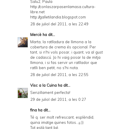
Salu2, Paula
http://conlaszarpasenlamasa.cultura-
libre.net
http://galletilandia.blogspot.com
28 de juliol del 2011, a les 22:49
Mercè
ha dit...
Marta, la ratlladura de llimona a la
cobertura de crema és opcional. Per
tant, si n'hi vols posar, i quant, va al gust
de cadascú. Jo hi vaig posar la de mitja
llimona, i si fas servir un ratllador que
ratlli ben petit, no s'hi nota.
28 de juliol del 2011, a les 22:55
Visc a la Cuina
ha dit...
Senzillament perfecta!
29 de juliol del 2011, a les 0:27
fina ha dit...
Té q. ser molt refrescant, esplèndid,
quina imatge.quines fotos...¡¡:))
Tot està tant bé.