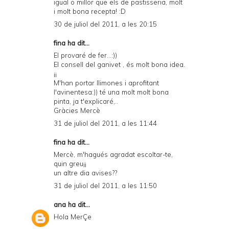
igual o millor que els de pastisseria, molt
i molt bona recepta! :D
30 de juliol del 2011, a les 20:15
fina ha dit...
El provaré de fer...:))
El consell del ganivet , és molt bona idea.
¡¡
M'han portar llimones i aprofitant
l'avinentesa:)) té una molt molt bona
pinta, ja t'explicaré,..
Gràcies Mercè
31 de juliol del 2011, a les 11:44
fina ha dit...
Mercè, m'hagués agradat escoltar-te,
quin greu¡¡
un altre dia avises??
31 de juliol del 2011, a les 11:50
ana
ha dit...
Hola MerÇe