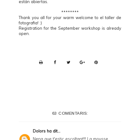
están abiertas.
********
Thank you all for your warm welcome to el taller de
fotografia! :)
Registration for the September workshop is already
open.
P
r
i
n
t
e
63 COMENTARIS:
r
F
Dolors
ha dit...
r
Nena que t'estic escoltant!!! La mousse