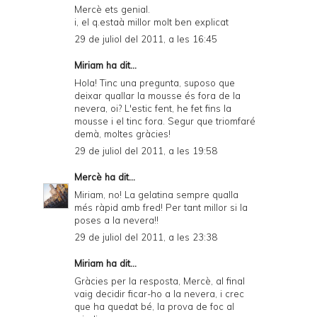
Mercè ets genial.
i, el q.estaà millor molt ben explicat
29 de juliol del 2011, a les 16:45
Miriam ha dit...
Hola! Tinc una pregunta, suposo que
deixar quallar la mousse és fora de la
nevera, oi? L'estic fent, he fet fins la
mousse i el tinc fora. Segur que triomfaré
demà, moltes gràcies!
29 de juliol del 2011, a les 19:58
Mercè
ha dit...
Miriam, no! La gelatina sempre qualla
més ràpid amb fred! Per tant millor si la
poses a la nevera!!
29 de juliol del 2011, a les 23:38
Miriam ha dit...
Gràcies per la resposta, Mercè, al final
vaig decidir ficar-ho a la nevera, i crec
que ha quedat bé, la prova de foc al