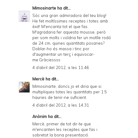
Mimosinarte
ha dit...
Sóc una gran admiradora del teu blog!
He fet moltíssimes receptes i totes amb
èxit! M'encanta tot el que fas.
M'agradaria fer aquesta mousse, però
per som molts i voldria fer un motlle rodó
de 24 cm, quines quantitats posaries?
Doblar-ho és massa i tinc por
d'augmentar un terç i equivocar-
me.Gràciessss
4 d’abril del 2012, a les 11:46
Mercè
ha dit...
Mimosinarte, doncs jo et diria que si
multipliques totes les quantitats per 1.5
hauries de tenir-ne suficient.
4 d’abril del 2012, a les 14:31
Anònim ha dit...
Mercè, primer de tot dir-te que
m'encanten les receptes que fas i
sobretot la bona presentació.