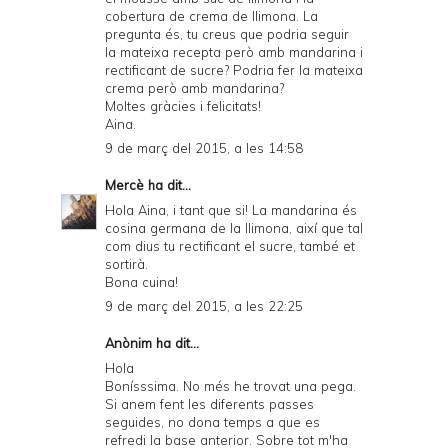
cobertura de crema de llimona. La
pregunta és, tu creus que podria seguir
la mateixa recepta però amb mandarina i
rectificant de sucre? Podria fer la mateixa
crema però amb mandarina?
Moltes gràcies i felicitats!
Aina.
9 de març del 2015, a les 14:58
Mercè
ha dit...
Hola Aina, i tant que si! La mandarina és
cosina germana de la llimona, així que tal
com dius tu rectificant el sucre, també et
sortirà.
Bona cuina!
9 de març del 2015, a les 22:25
Anònim ha dit...
Hola
Bonísssima. No més he trovat una pega.
Si anem fent les diferents passes
seguides, no dona temps a que es
refredi la base anterior. Sobre tot m'ha