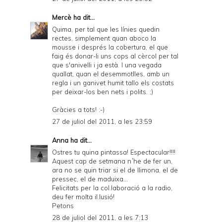
Mercè
ha dit...
Quima, per tal que les línies quedin
rectes, simplement quan aboco la
mousse i després la cobertura, el que
faig és donar-li uns cops al cèrcol per tal
que s'anivelli i ja està. I una vegada
quallat, quan el desemmotlles, amb un
regla i un ganivet humit tallo els costats
per deixar-los ben nets i polits. ;)
Gràcies a tots! :-)
27 de juliol del 2011, a les 23:59
Anna
ha dit...
Ostres tu quina pintassa! Espectacular!!!!
Aquest cap de setmana n´he de fer un,
ara no se quin triar si el de llimona, el de
pressec, el de maduixa...
Felicitats per la col.laboració a la radio,
deu fer molta il.lusió!
Petons
28 de juliol del 2011, a les 7:13