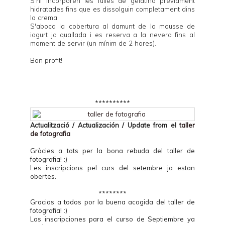
S'hi incorporen les fulles de gelatina prèviament
hidratades fins que es dissolguin completament dins
la crema.
S'aboca la cobertura al damunt de la mousse de
iogurt ja quallada i es reserva a la nevera fins al
moment de servir (un mínim de 2 hores).
Bon profit!
**********
Actualització / Actualización / Update from el
taller
de fotografia
Gràcies a tots per la bona rebuda del taller de
fotografia! :)
Les inscripcions pel curs del setembre ja estan
obertes.
********
Gracias a todos por la buena acogida del taller de
fotografia! :)
Las inscripciones para el curso de Septiembre ya