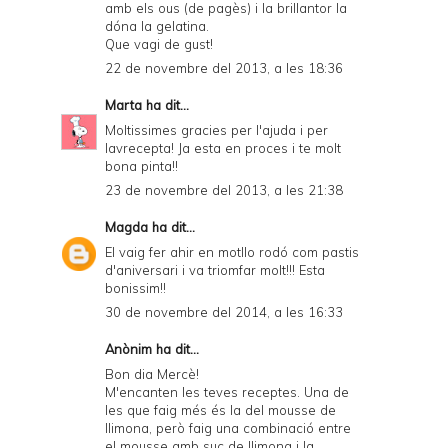
amb els ous (de pagès) i la brillantor la
dóna la gelatina.
Que vagi de gust!
22 de novembre del 2013, a les 18:36
Marta
ha dit...
Moltissimes gracies per l'ajuda i per
lavrecepta! Ja esta en proces i te molt
bona pinta!!
23 de novembre del 2013, a les 21:38
Magda
ha dit...
El vaig fer ahir en motllo rodó com pastis
d'aniversari i va triomfar molt!!! Esta
bonissim!!
30 de novembre del 2014, a les 16:33
Anònim ha dit...
Bon dia Mercè!
M'encanten les teves receptes. Una de
les que faig més és la del mousse de
llimona, però faig una combinació entre
el mousse amb suc de llimona i la