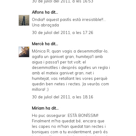
30 de juliol del 2011, a les 16:53
Alfons
ha dit...
Ondia!! aquest pastìs està irresistible!!...
Una abraçada
30 de juliol del 2011, a les 17:26
Mercè
ha dit...
Mónica R, quan vagis a desemmotllar-lo,
agafa un ganivet gran, humiteja'l amb
aigua i passa'l per tot volt; el
desemmotlles i després agafes un regla i
amb el mateix ganivet gran, net i
humitejat, vas retallant les vores perquè
quedin ben netes i rectes. Ja veuràs com
millora! ;)
30 de juliol del 2011, a les 18:16
Miriam ha dit...
Ho puc assegurar: ESTÀ BONÍSSIM!
Finalment m'ha quedat bé, encara que
les capes no m'han quedat tan rectes i
boniques com a tu evidentment, però és