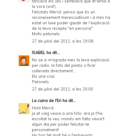
tancava els ulls i semblava que et tenia a
la vora (snif)...
Felicitats Mercè, penso que és un
reconeixement merescudíssim i a més ha
estat un luxe poder gaudir de l´explicació
de la teva recepta "en persona"
Molts petonets
27 de juliol del 2011, a les 19:08
ISABEL
ha dit...
No se si m'agrada mes la teva explicasió
per radio, la foto del pastis o ficar
cullerada directament....
Ets una crac.
Petonets
27 de juliol del 2011, a les 20:00
La cuina de l'Eri
ha dit...
Hola Mercè,
ja et vaig veure a una foto, ara ja t'he
escoltat la veu, només em falta veure't
algun dia per poder felicitar-te
personalment!
Ho has fet molt bé a l'entrevista,