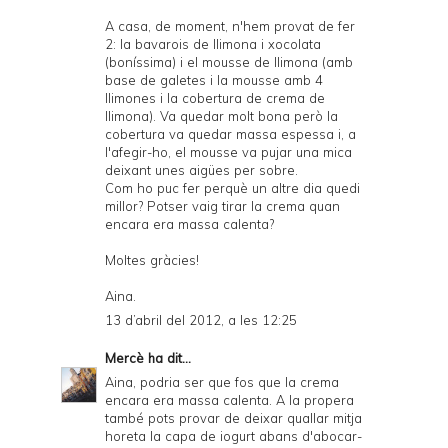
A casa, de moment, n'hem provat de fer
2: la bavarois de llimona i xocolata
(boníssima) i el mousse de llimona (amb
base de galetes i la mousse amb 4
llimones i la cobertura de crema de
llimona). Va quedar molt bona però la
cobertura va quedar massa espessa i, a
l'afegir-ho, el mousse va pujar una mica
deixant unes aigües per sobre.
Com ho puc fer perquè un altre dia quedi
millor? Potser vaig tirar la crema quan
encara era massa calenta?
Moltes gràcies!
Aina.
13 d’abril del 2012, a les 12:25
Mercè
ha dit...
Aina, podria ser que fos que la crema
encara era massa calenta. A la propera
també pots provar de deixar quallar mitja
horeta la capa de iogurt abans d'abocar-