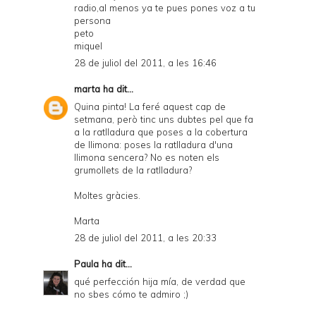
radio,al menos ya te pues pones voz a tu
persona
peto
miquel
28 de juliol del 2011, a les 16:46
marta
ha dit...
Quina pinta! La feré aquest cap de
setmana, però tinc uns dubtes pel que fa
a la ratlladura que poses a la cobertura
de llimona: poses la ratlladura d'una
llimona sencera? No es noten els
grumollets de la ratlladura?
Moltes gràcies.
Marta
28 de juliol del 2011, a les 20:33
Paula
ha dit...
qué perfección hija mía, de verdad que
no sbes cómo te admiro ;)