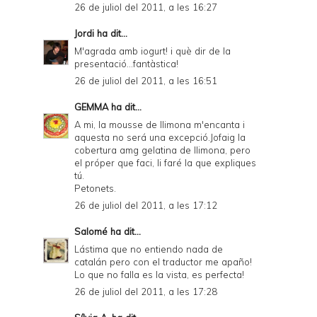
26 de juliol del 2011, a les 16:27
Jordi
ha dit...
M'agrada amb iogurt! i què dir de la
presentació...fantàstica!
26 de juliol del 2011, a les 16:51
GEMMA
ha dit...
A mi, la mousse de llimona m'encanta i
aquesta no será una excepció.Jofaig la
cobertura amg gelatina de llimona, pero
el próper que faci, li faré la que expliques
tú.
Petonets.
26 de juliol del 2011, a les 17:12
Salomé
ha dit...
Lástima que no entiendo nada de
catalán pero con el traductor me apaño!
Lo que no falla es la vista, es perfecta!
26 de juliol del 2011, a les 17:28