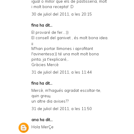
igual o millor que els de pastisseria, molt
i molt bona recepta! :D
30 de juliol del 2011, a les 20:15
fina ha dit...
El provaré de fer...:))
El consell del ganivet , és molt bona idea.
¡¡
M'han portar llimones i aprofitant
l'avinentesa:)) té una molt molt bona
pinta, ja t'explicaré,..
Gràcies Mercè
31 de juliol del 2011, a les 11:44
fina ha dit...
Mercè, m'hagués agradat escoltar-te,
quin greu¡¡
un altre dia avises??
31 de juliol del 2011, a les 11:50
ana
ha dit...
Hola MerÇe