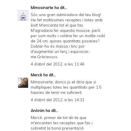
Mimosinarte
ha dit...
Sóc una gran admiradora del teu blog!
He fet moltíssimes receptes i totes amb
èxit! M'encanta tot el que fas.
M'agradaria fer aquesta mousse, però
per som molts i voldria fer un motlle rodó
de 24 cm, quines quantitats posaries?
Doblar-ho és massa i tinc por
d'augmentar un terç i equivocar-
me.Gràciessss
4 d’abril del 2012, a les 11:46
Mercè
ha dit...
Mimosinarte, doncs jo et diria que si
multipliques totes les quantitats per 1.5
hauries de tenir-ne suficient.
4 d’abril del 2012, a les 14:31
Anònim ha dit...
Mercè, primer de tot dir-te que
m'encanten les receptes que fas i
sobretot la bona presentació.