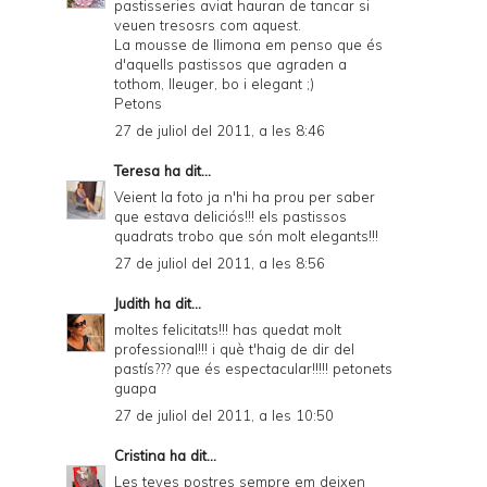
pastisseries aviat hauran de tancar si
veuen tresosrs com aquest.
La mousse de llimona em penso que és
d'aquells pastissos que agraden a
tothom, lleuger, bo i elegant ;)
Petons
27 de juliol del 2011, a les 8:46
Teresa
ha dit...
Veient la foto ja n'hi ha prou per saber
que estava deliciós!!! els pastissos
quadrats trobo que són molt elegants!!!
27 de juliol del 2011, a les 8:56
Judith
ha dit...
moltes felicitats!!! has quedat molt
professional!!! i què t'haig de dir del
pastís??? que és espectacular!!!!! petonets
guapa
27 de juliol del 2011, a les 10:50
Cristina
ha dit...
Les teves postres sempre em deixen