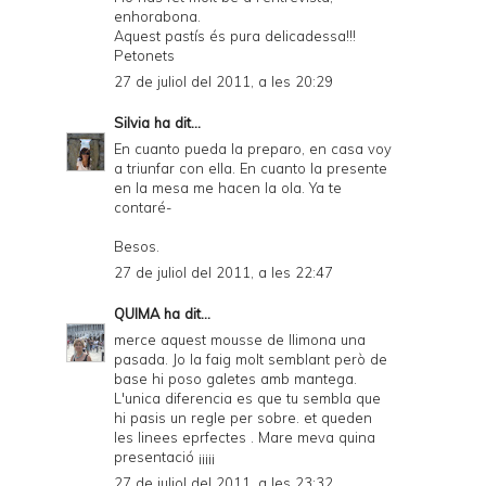
enhorabona.
Aquest pastís és pura delicadessa!!!
Petonets
27 de juliol del 2011, a les 20:29
Silvia
ha dit...
En cuanto pueda la preparo, en casa voy
a triunfar con ella. En cuanto la presente
en la mesa me hacen la ola. Ya te
contaré-
Besos.
27 de juliol del 2011, a les 22:47
QUIMA
ha dit...
merce aquest mousse de llimona una
pasada. Jo la faig molt semblant però de
base hi poso galetes amb mantega.
L'unica diferencia es que tu sembla que
hi pasis un regle per sobre. et queden
les linees eprfectes . Mare meva quina
presentació ¡¡¡¡¡
27 de juliol del 2011, a les 23:32