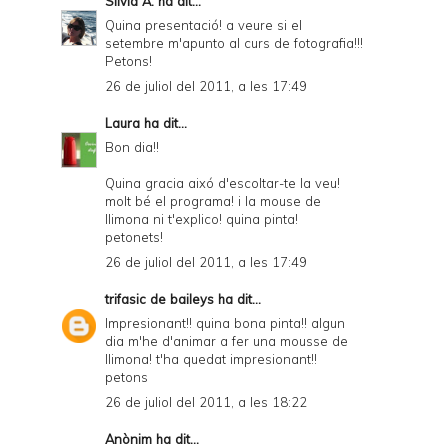
Sílvia A.
ha dit...
Quina presentació! a veure si el
setembre m'apunto al curs de fotografia!!!
Petons!
26 de juliol del 2011, a les 17:49
Laura
ha dit...
Bon dia!!
Quina gracia aixó d'escoltar-te la veu!
molt bé el programa! i la mouse de
llimona ni t'explico! quina pinta!
petonets!
26 de juliol del 2011, a les 17:49
trifasic de baileys
ha dit...
Impresionant!! quina bona pinta!! algun
dia m'he d'animar a fer una mousse de
llimona! t'ha quedat impresionant!!
petons
26 de juliol del 2011, a les 18:22
Anònim ha dit...