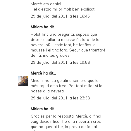
Mercè ets genial.
i, el q.estaà millor molt ben explicat
29 de juliol del 2011, a les 16:45
Miriam ha dit...
Hola! Tinc una pregunta, suposo que
deixar quallar la mousse és fora de la
nevera, oi? L'estic fent, he fet fins la
mousse i el tinc fora. Segur que triomfaré
demà, moltes gràcies!
29 de juliol del 2011, a les 19:58
Mercè
ha dit...
Miriam, no! La gelatina sempre qualla
més ràpid amb fred! Per tant millor si la
poses a la nevera!!
29 de juliol del 2011, a les 23:38
Miriam ha dit...
Gràcies per la resposta, Mercè, al final
vaig decidir ficar-ho a la nevera, i crec
que ha quedat bé, la prova de foc al