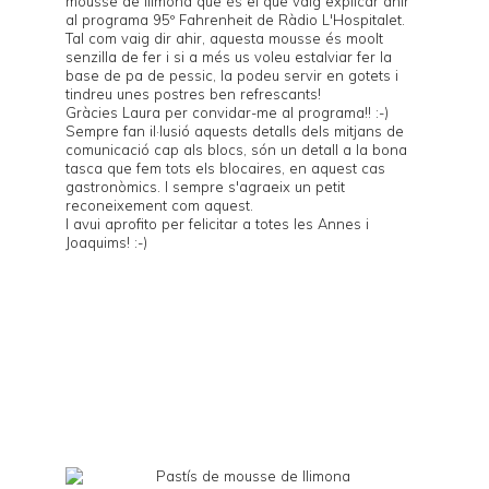
mousse de llimona que és el que vaig explicar ahir
al programa
95º Fahrenheit
de
Ràdio L'Hospitalet
.
Tal com vaig dir ahir, aquesta mousse és moolt
senzilla de fer i si a més us voleu estalviar fer la
base de pa de pessic, la podeu servir en gotets i
tindreu unes postres ben refrescants!
Gràcies Laura per convidar-me al programa!! :-)
Sempre fan il·lusió aquests detalls dels mitjans de
comunicació cap als blocs, són un detall a la bona
tasca que fem tots els blocaires, en aquest cas
gastronòmics. I sempre s'agraeix un petit
reconeixement com aquest.
I avui aprofito per felicitar a totes les Annes i
Joaquims! :-)