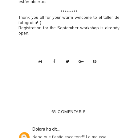
están abiertas.
********
Thank you all for your warm welcome to el taller de
fotografia! :)
Registration for the September workshop is already
open.
P
r
i
n
t
e
63 COMENTARIS:
r
F
Dolors
ha dit...
r
Nena que t'estic escoltant!!! La mousse