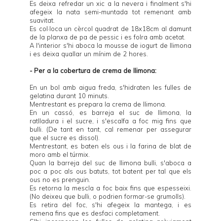
Es deixa refredar un xic a la nevera i finalment s'hi
afegeix la nata semi-muntada tot remenant amb
suavitat.
Es col·loca un cèrcol quadrat de 18x18cm al damunt
de la planxa de pa de pessic i es folra amb acetat.
A l'interior s'hi aboca la mousse de iogurt de llimona
i es deixa quallar un mínim de 2 hores.
- Per a la cobertura de crema de llimona:
En un bol amb aigua freda, s'hidraten les fulles de
gelatina durant 10 minuts.
Mentrestant es prepara la crema de llimona.
En un cassó, es barreja el suc de llimona, la
ratlladura i el sucre, i s'escalfa a foc mig fins que
bulli. (De tant en tant, cal remenar per assegurar
que el sucre es dissol).
Mentrestant, es baten els ous i la farina de blat de
moro amb el túrmix.
Quan la barreja del suc de llimona bulli, s'aboca a
poc a poc als ous batuts, tot batent per tal que els
ous no es prenguin.
Es retorna la mescla a foc baix fins que espesseixi.
(No deixeu que bulli, o podrien formar-se grumolls).
Es retira del foc, s'hi afegeix la mantega, i es
remena fins que es desfaci completament.