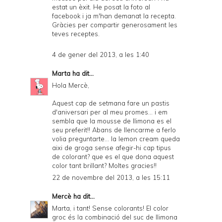
estat un èxit. He posat la foto al
facebook i ja m'han demanat la recepta.
Gràcies per compartir generosament les
teves receptes.
4 de gener del 2013, a les 1:40
Marta
ha dit...
Hola Mercè,
Aquest cap de setmana fare un pastis
d'aniversari per al meu promes... i em
sembla que la mousse de llimona es el
seu preferit!! Abans de llencarme a ferlo
volia preguntarte... la lemon cream queda
aixi de groga sense afegir-hi cap tipus
de colorant? que es el que dona aquest
color tant brillant? Moltes gracies!!
22 de novembre del 2013, a les 15:11
Mercè
ha dit...
Marta, i tant! Sense colorants! El color
groc és la combinació del suc de llimona