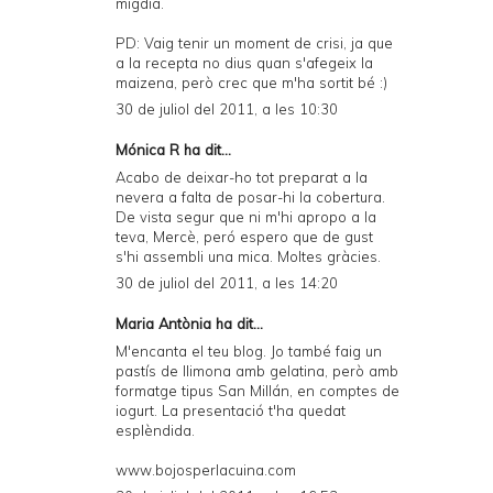
migdia.
PD: Vaig tenir un moment de crisi, ja que
a la recepta no dius quan s'afegeix la
maizena, però crec que m'ha sortit bé :)
30 de juliol del 2011, a les 10:30
Mónica R ha dit...
Acabo de deixar-ho tot preparat a la
nevera a falta de posar-hi la cobertura.
De vista segur que ni m'hi apropo a la
teva, Mercè, peró espero que de gust
s'hi assembli una mica. Moltes gràcies.
30 de juliol del 2011, a les 14:20
Maria Antònia
ha dit...
M'encanta el teu blog. Jo també faig un
pastís de llimona amb gelatina, però amb
formatge tipus San Millán, en comptes de
iogurt. La presentació t'ha quedat
esplèndida.
www.bojosperlacuina.com