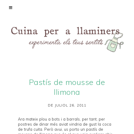
Pastís de mousse de
llimona
DE JULIOL 26, 2011
Ara mateix plou a bots i a barrals, per tant, per
postres de dinar més aviat vindria de gust la
coca
de trufa cuita
. Però avui, us porto un pastís de