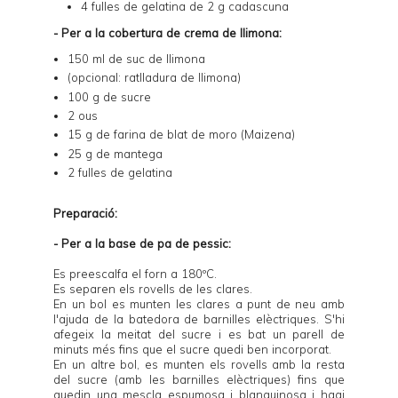
4 fulles de gelatina de 2 g cadascuna
- Per a la cobertura de crema de llimona:
150 ml de suc de llimona
(opcional: ratlladura de llimona)
100 g de sucre
2 ous
15 g de farina de blat de moro (Maizena)
25 g de mantega
2 fulles de gelatina
Preparació:
- Per a la base de pa de pessic:
Es preescalfa el forn a 180ºC.
Es separen els rovells de les clares.
En un bol es munten les clares a punt de neu amb
l'ajuda de la batedora de barnilles elèctriques. S'hi
afegeix la meitat del sucre i es bat un parell de
minuts més fins que el sucre quedi ben incorporat.
En un altre bol, es munten els rovells amb la resta
del sucre (amb les barnilles elèctriques) fins que
quedin una mescla espumosa i blanquinosa i hagi