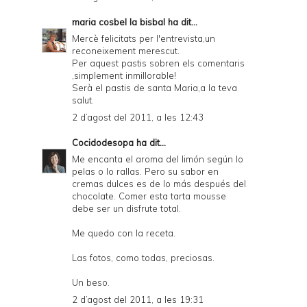
maria cosbel la bisbal
ha dit...
Mercè felicitats per l'entrevista,un
reconeixement merescut.
Per aquest pastis sobren els comentaris
,simplement inmillorable!
Serà el pastis de santa Maria,a la teva
salut.
2 d’agost del 2011, a les 12:43
Cocidodesopa
ha dit...
Me encanta el aroma del limón según lo
pelas o lo rallas. Pero su sabor en
cremas dulces es de lo más después del
chocolate. Comer esta tarta mousse
debe ser un disfrute total.
Me quedo con la receta.
Las fotos, como todas, preciosas.
Un beso.
2 d’agost del 2011, a les 19:31