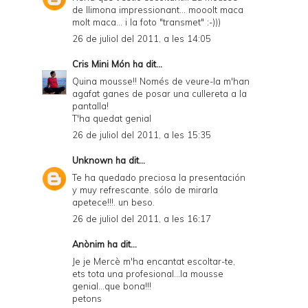
de llimona impressionant... mooolt maca
i
molt maca... i la foto "transmet" :-)))
e
26 de juliol del 2011, a les 14:05
n
Cris Mini Món
ha dit...
d
Quina mousse!! Només de veure-la m'han
agafat ganes de posar una cullereta a la
l
pantalla!
y
T'ha quedat genial
26 de juliol del 2011, a les 15:35
a
n
Unknown
ha dit...
Te ha quedado preciosa la presentación
d
y muy refrescante. sólo de mirarla
P
apetece!!!. un beso.
26 de juliol del 2011, a les 16:17
D
F
Anònim ha dit...
Je je Mercè m'ha encantat escoltar-te,
ets tota una profesional...la mousse
genial...que bona!!!
petons