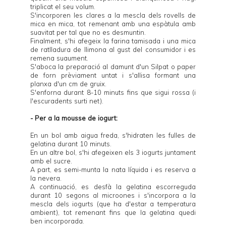
triplicat el seu volum.
S'incorporen les clares a la mescla dels rovells de
mica en mica, tot remenant amb una espàtula amb
suavitat per tal que no es desmuntin.
Finalment, s'hi afegeix la farina tamisada i una mica
de ratlladura de llimona al gust del consumidor i es
remena suaument.
S'aboca la preparació al damunt d'un Silpat o paper
de forn prèviament untat i s'allisa formant una
planxa d'un cm de gruix.
S'enforna durant 8-10 minuts fins que sigui rossa (i
l'escuradents surti net).
- Per a la mousse de iogurt:
En un bol amb aigua freda, s'hidraten les fulles de
gelatina durant 10 minuts.
En un altre bol, s'hi afegeixen els 3 iogurts juntament
amb el sucre.
A part, es semi-munta la nata líquida i es reserva a
la nevera.
A continuació, es desfà la gelatina escorreguda
durant 10 segons al microones i s'incorpora a la
mescla dels iogurts (que ha d'estar a temperatura
ambient), tot remenant fins que la gelatina quedi
ben incorporada.