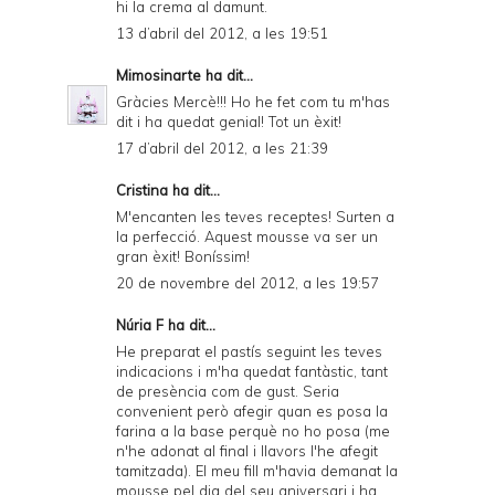
hi la crema al damunt.
13 d’abril del 2012, a les 19:51
Mimosinarte
ha dit...
Gràcies Mercè!!! Ho he fet com tu m'has
dit i ha quedat genial! Tot un èxit!
17 d’abril del 2012, a les 21:39
Cristina ha dit...
M'encanten les teves receptes! Surten a
la perfecció. Aquest mousse va ser un
gran èxit! Boníssim!
20 de novembre del 2012, a les 19:57
Núria F ha dit...
He preparat el pastís seguint les teves
indicacions i m'ha quedat fantàstic, tant
de presència com de gust. Seria
convenient però afegir quan es posa la
farina a la base perquè no ho posa (me
n'he adonat al final i llavors l'he afegit
tamitzada). El meu fill m'havia demanat la
mousse pel dia del seu aniversari i ha