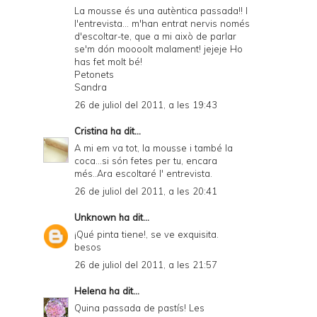
La mousse és una autèntica passada!! I
l'entrevista... m'han entrat nervis només
d'escoltar-te, que a mi això de parlar
se'm dón moooolt malament! jejeje Ho
has fet molt bé!
Petonets
Sandra
26 de juliol del 2011, a les 19:43
Cristina
ha dit...
A mi em va tot, la mousse i també la
coca...si són fetes per tu, encara
més..Ara escoltaré l' entrevista.
26 de juliol del 2011, a les 20:41
Unknown
ha dit...
¡Qué pinta tiene!, se ve exquisita.
besos
26 de juliol del 2011, a les 21:57
Helena
ha dit...
Quina passada de pastís! Les