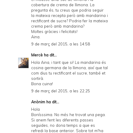
cobertura de crema de llimona. La
pregunta és, tu creus que podria seguir
la mateixa recepta però amb mandarina i
rectificant de sucre? Podria fer la mateixa
crema però amb mandarina?
Moltes gràcies i felicitats!
Aina.
9 de març del 2015, a les 14:58
Mercè
ha dit...
Hola Aina, i tant que si! La mandarina és
cosina germana de la llimona, així que tal
com dius tu rectificant el sucre, també et
sortirà.
Bona cuina!
9 de març del 2015, a les 22:25
Anònim ha dit...
Hola
Bonísssima. No més he trovat una pega.
Si anem fent les diferents passes
seguides, no dona temps a que es
refredi la base anterior. Sobre tot m'ha