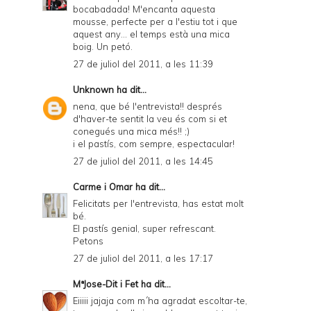
bocabadada! M'encanta aquesta
mousse, perfecte per a l'estiu tot i que
aquest any... el temps està una mica
boig. Un petó.
27 de juliol del 2011, a les 11:39
Unknown
ha dit...
nena, que bé l'entrevista!! després
d'haver-te sentit la veu és com si et
conegués una mica més!! ;)
i el pastís, com sempre, espectacular!
27 de juliol del 2011, a les 14:45
Carme i Omar
ha dit...
Felicitats per l'entrevista, has estat molt
bé.
El pastís genial, super refrescant.
Petons
27 de juliol del 2011, a les 17:17
MªJose-Dit i Fet
ha dit...
Eiiiii jajaja com m´ha agradat escoltar-te,