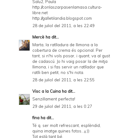
Salu2, Paula
http://conlaszarpasenlamasa.cultura-
libre.net
http://galletilandia.blogspot.com
28 de juliol del 2011, a les 22:49
Mercè
ha dit...
Marta, la ratlladura de llimona a la
cobertura de crema és opcional. Per
tant, si n'hi vols posar, i quant, va al gust
de cadascú. Jo hi vaig posar la de mitja
llimona, i si fas servir un ratllador que
ratlli ben petit, no s'hi nota.
28 de juliol del 2011, a les 22:55
Visc a la Cuina
ha dit...
Senzillament perfecta!
29 de juliol del 2011, a les 0:27
fina ha dit...
Té q. ser molt refrescant, esplèndid,
quina imatge.quines fotos...¡¡:))
Tot està tant bé.