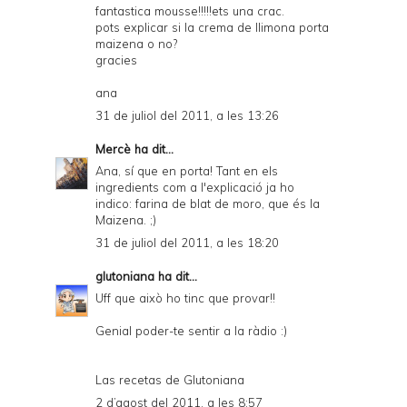
fantastica mousse!!!!!ets una crac.
pots explicar si la crema de llimona porta
maizena o no?
gracies
ana
31 de juliol del 2011, a les 13:26
Mercè
ha dit...
Ana, sí que en porta! Tant en els
ingredients com a l'explicació ja ho
indico: farina de blat de moro, que és la
Maizena. ;)
31 de juliol del 2011, a les 18:20
glutoniana
ha dit...
Uff que això ho tinc que provar!!
Genial poder-te sentir a la ràdio :)
Las recetas de Glutoniana
2 d’agost del 2011, a les 8:57