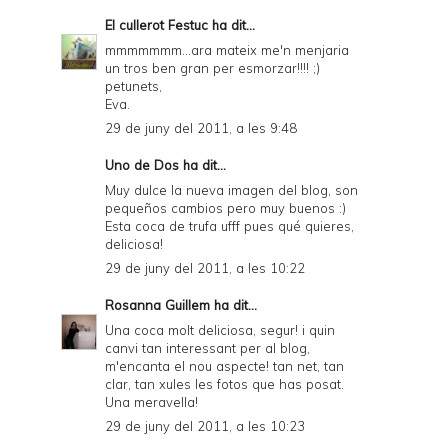
El cullerot Festuc
ha dit...
mmmmmmm...ara mateix me'n menjaria
un tros ben gran per esmorzar!!!! ;)
petunets,
Eva.
29 de juny del 2011, a les 9:48
Uno de Dos
ha dit...
Muy dulce la nueva imagen del blog, son
pequeños cambios pero muy buenos :)
Esta coca de trufa ufff pues qué quieres,
deliciosa!
29 de juny del 2011, a les 10:22
Rosanna Guillem
ha dit...
Una coca molt deliciosa, segur! i quin
canvi tan interessant per al blog,
m'encanta el nou aspecte! tan net, tan
clar, tan xules les fotos que has posat.
Una meravella!
29 de juny del 2011, a les 10:23