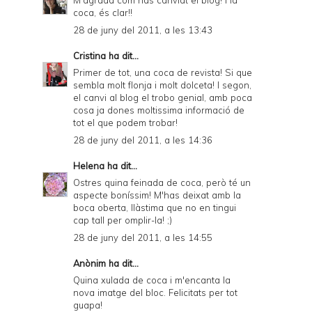
M'agrada com has canviat el blog! i la
coca, és clar!!
28 de juny del 2011, a les 13:43
Cristina
ha dit...
Primer de tot, una coca de revista! Si que
sembla molt flonja i molt dolceta! I segon,
el canvi al blog el trobo genial, amb poca
cosa ja dones moltissima informació de
tot el que podem trobar!
28 de juny del 2011, a les 14:36
Helena
ha dit...
Ostres quina feinada de coca, però té un
aspecte boníssim! M'has deixat amb la
boca oberta, llàstima que no en tingui
cap tall per omplir-la! ;)
28 de juny del 2011, a les 14:55
Anònim ha dit...
Quina xulada de coca i m'encanta la
nova imatge del bloc. Felicitats per tot
guapa!