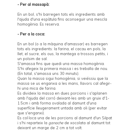
- Per al massapà:
En un bol, s'hi barregen tots els ingredients amb
l'ajuda d'una espàtula fins aconseguir una mescla
homogènia. Es reserva.
- Per a la coca:
En un bol (o a la màquina d'amassar) es barregen
tots els ingredients: la farina, el cacau en pols, la
llet, el sucre, els ous, la mantega a trossos petits, i
un polsim de sal.
S'amassa fins que quedi una massa homogènia.
S'hi afegeix la primera massa i es treballa de nou.
(En total, s'amassa uns 30 minuts).
Quan la massa sigui homogènia, si veiéssiu que la
massa se us enganxa a les mans, llavors cal afegir-
hi una mica de farina.
Es divideix la massa en dues porcions i s'aplanen
amb l'ajuda del corró deixant-les amb un gruix d'1-
1.5cm i amb forma ovalada al damunt d'una
superfície lleugerament untada amb oli (per evitar
que s'enganxi).
Es col·loca una de les porcions al damunt d'un Silpat
i s'hi reparteix la
ganache
de xocolata al damunt tot
deixant un marge de 2 cm a tot volt.