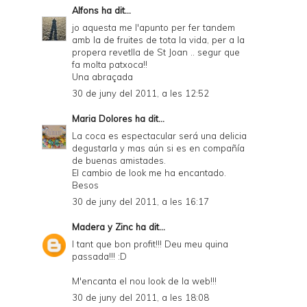
Alfons
ha dit...
jo aquesta me l'apunto per fer tandem
amb la de fruites de tota la vida, per a la
propera revetlla de St Joan .. segur que
fa molta patxoca!!
Una abraçada
30 de juny del 2011, a les 12:52
Maria Dolores
ha dit...
La coca es espectacular será una delicia
degustarla y mas aún si es en compañía
de buenas amistades.
El cambio de look me ha encantado.
Besos
30 de juny del 2011, a les 16:17
Madera y Zinc
ha dit...
I tant que bon profit!!! Deu meu quina
passada!!! :D
M'encanta el nou look de la web!!!
30 de juny del 2011, a les 18:08