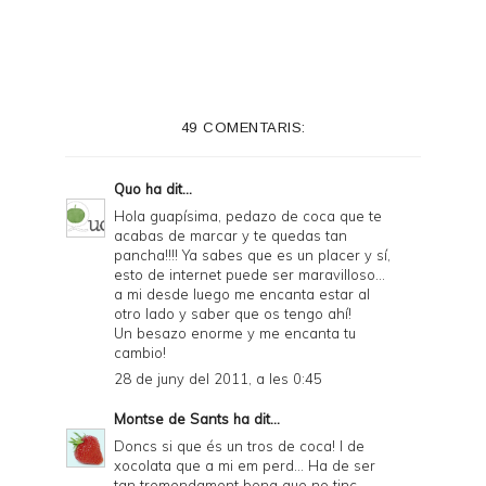
i
n
t
e
49 COMENTARIS:
r
F
Quo
ha dit...
r
Hola guapísima, pedazo de coca que te
acabas de marcar y te quedas tan
i
pancha!!!! Ya sabes que es un placer y sí,
e
esto de internet puede ser maravilloso...
a mi desde luego me encanta estar al
n
otro lado y saber que os tengo ahí!
Un besazo enorme y me encanta tu
d
cambio!
l
28 de juny del 2011, a les 0:45
y
Montse de Sants
ha dit...
a
Doncs si que és un tros de coca! I de
xocolata que a mi em perd... Ha de ser
n
tan tremendament bona que no tinc