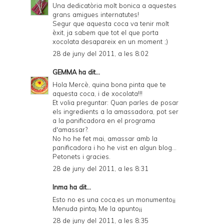
Una dedicatòria molt bonica a aquestes
grans amigues internatutes!
Segur que aquesta coca va tenir molt
èxit, ja sabem que tot el que porta
xocolata desapareix en un moment ;)
28 de juny del 2011, a les 8:02
GEMMA
ha dit...
Hola Mercè, quina bona pinta que te
aquesta coca, i de xocolata!!!
Et volia preguntar: Quan parles de posar
els ingredients a la amassadora, pot ser
a la panificadora en el programa
d'amassar?.
No ho he fet mai, amassar amb la
panificadora i ho he vist en algun blog...
Petonets i gracies.
28 de juny del 2011, a les 8:31
Inma ha dit...
Esto no es una coca,es un monumento¡¡
Menuda pinta¡ Me la apunto¡¡
28 de juny del 2011, a les 8:35