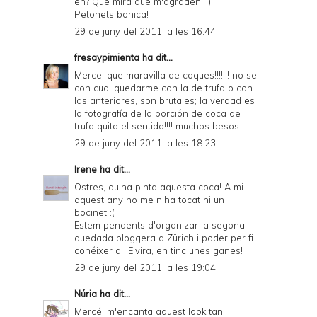
eh? Que mira que m'agraden! :)
Petonets bonica!
29 de juny del 2011, a les 16:44
fresaypimienta
ha dit...
Merce, que maravilla de coques!!!!!!! no se
con cual quedarme con la de trufa o con
las anteriores, son brutales; la verdad es
la fotografía de la porción de coca de
trufa quita el sentido!!!! muchos besos
29 de juny del 2011, a les 18:23
Irene
ha dit...
Ostres, quina pinta aquesta coca! A mi
aquest any no me n'ha tocat ni un
bocinet :(
Estem pendents d'organizar la segona
quedada bloggera a Zürich i poder per fi
conéixer a l'Elvira, en tinc unes ganes!
29 de juny del 2011, a les 19:04
Núria
ha dit...
Mercé, m'encanta aquest look tan