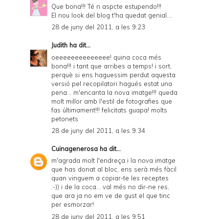
Que bona!!! Té n aspcte estupendo!!!
El nou look del blog t'ha quedat genial....
28 de juny del 2011, a les 9:23
Judith
ha dit...
oeeeeeeeeeeeeee! quina coca més
bona!!! i tant que arribes a temps! i sort,
perquè si ens haguessim perdut aquesta
versió pel recopilatori hagués estat una
pena... m'encanta la nova imatge!!! queda
molt millor amb l'estil de fotografies que
fas últimament!!! felicitats guapa! molts
petonets
28 de juny del 2011, a les 9:34
Cuinagenerosa
ha dit...
m'agrada molt l'endreça i la nova imatge
que has donat al bloc, ens serà més fàcil
quan vinguem a copiar-te les receptes
:-)) i de la coca... val més no dir-ne res,
que ara ja no em ve de gust el que tinc
per esmorzar!
28 de juny del 2011, a les 9:51