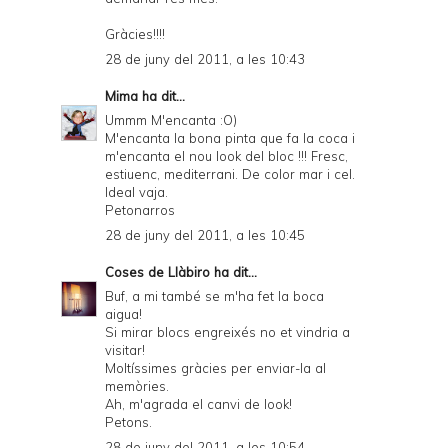
Gràcies!!!!
28 de juny del 2011, a les 10:43
Mima
ha dit...
Ummm M'encanta :O)
M'encanta la bona pinta que fa la coca i
m'encanta el nou look del bloc !!! Fresc,
estiuenc, mediterrani. De color mar i cel.
Ideal vaja.
Petonarros
28 de juny del 2011, a les 10:45
Coses de Llàbiro
ha dit...
Buf, a mi també se m'ha fet la boca
aigua!
Si mirar blocs engreixés no et vindria a
visitar!
Moltíssimes gràcies per enviar-la al
memòries.
Ah, m'agrada el canvi de look!
Petons.
28 de juny del 2011, a les 10:54