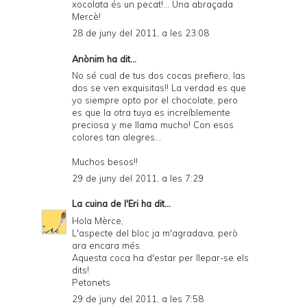
xocolata és un pecat!... Una abraçada
Mercè!
28 de juny del 2011, a les 23:08
Anònim ha dit...
No sé cual de tus dos cocas prefiero, las
dos se ven exquisitas!! La verdad es que
yo siempre opto por el chocolate, pero
es que la otra tuya es increíblemente
preciosa y me llama mucho! Con esos
colores tan alegres...
Muchos besos!!
29 de juny del 2011, a les 7:29
La cuina de l'Eri
ha dit...
Hola Mèrce,
L'aspecte del bloc ja m'agradava, però
ara encara més.
Aquesta coca ha d'estar per llepar-se els
dits!
Petonets
29 de juny del 2011, a les 7:58