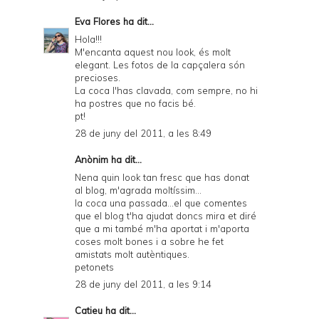
Eva Flores
ha dit...
Hola!!!
M'encanta aquest nou look, és molt
elegant. Les fotos de la capçalera són
precioses.
La coca l'has clavada, com sempre, no hi
ha postres que no facis bé.
pt!
28 de juny del 2011, a les 8:49
Anònim ha dit...
Nena quin look tan fresc que has donat
al blog, m'agrada moltíssim...
la coca una passada...el que comentes
que el blog t'ha ajudat doncs mira et diré
que a mi també m'ha aportat i m'aporta
coses molt bones i a sobre he fet
amistats molt autèntiques.
petonets
28 de juny del 2011, a les 9:14
Catieu
ha dit...