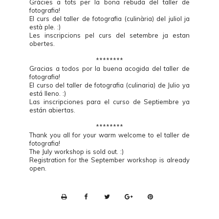
Gràcies a tots per la bona rebuda del taller de
fotografia!
El curs del taller de fotografia (culinària) del juliol ja
està ple. :)
Les inscripcions pel curs del setembre ja estan
obertes.
********
Gracias a todos por la buena acogida del taller de
fotografia!
El curso del taller de fotografia (culinaria) de Julio ya
está lleno. :)
Las inscripciones para el curso de Septiembre ya
están abiertas.
********
Thank you all for your warm welcome to el taller de
fotografia!
The July workshop is sold out. :)
Registration for the September workshop is already
open.
P
r