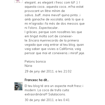
elegant...es elegant i fresc com tú!! ;). I
aquesta coca...aquesta coca...m'ha estat
provocant un llitre mínim de
saliva...buff...mare meva!! quina pinta...i
amb ganache de xocolata, amb lo que a
mi m'agrada i fa més de dos messos que
ni l'oloro...Espectacular..
I gràcies, perque som nosaltres les que
em tingut molta sort de coneixer-
te..Encara m¡enrecordo de la primera
vegada que vaig entrar al teu blog, quan
vaig saber que vivies a Califòrnia, vaig
pensar que mai et coneixeria..i mira!! jeje.
Petons bonica
Núria
29 de juny del 2011, a les 21:02
Francesc
ha dit...
El teu blog té ara un aspecte molt fresc i
modern. La coca de trufa cuita:
extraordinària!!! Salutacions.
30 de juny del 2011, a les 0:41