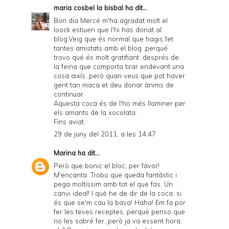
maria cosbel la bisbal
ha dit...
Bon dia Mercé m'ha agradat molt el
loock estiuen que l'hi has donat al
blog.Veig que és normal que hagis fet
tantes amistats amb el blog ,perqué
trovo qué és molt gratifiant ,després de
la feina que comporta tirar endevant una
cosa aixís ,però quan veus que pot haver
gent tan maca et deu donar ànims de
continuar
Aquesta coca és de l'ho més llaminer per
els amants de la xocolata.
Fins aviat.
29 de juny del 2011, a les 14:47
Marina
ha dit...
Però que bonic el bloc, per favor!
M'encanta. Trobo que queda fantàstic i
pega moltíssim amb tot el que fas. Un
canvi ideal! I què he de dir de la coca, si
és que se'm cau la bava! Haha! Em fa por
fer les teves receptes, perquè penso que
no les sabré fer, però ja va essent hora,