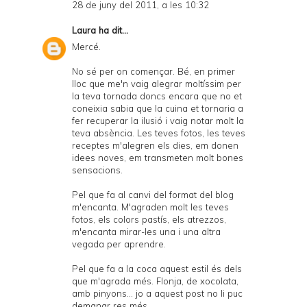
28 de juny del 2011, a les 10:32
Laura
ha dit...
Mercé.
No sé per on començar. Bé, en primer
lloc que me'n vaig alegrar moltíssim per
la teva tornada doncs encara que no et
coneixia sabia que la cuina et tornaria a
fer recuperar la ilusió i vaig notar molt la
teva absència. Les teves fotos, les teves
receptes m'alegren els dies, em donen
idees noves, em transmeten molt bones
sensacions.
Pel que fa al canvi del format del blog
m'encanta. M'agraden molt les teves
fotos, els colors pastís, els atrezzos,
m'encanta mirar-les una i una altra
vegada per aprendre.
Pel que fa a la coca aquest estil és dels
que m'agrada més. Flonja, de xocolata,
amb pinyons... jo a aquest post no li puc
demanar res més.