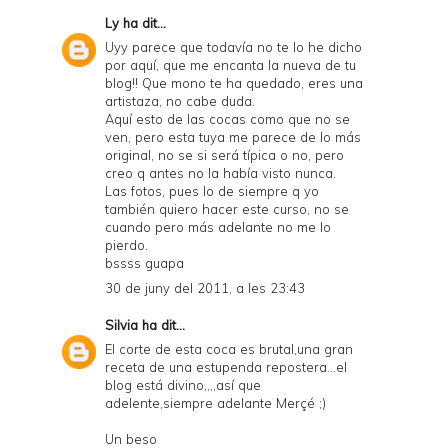
Ly
ha dit...
Uyy parece que todavía no te lo he dicho
por aquí, que me encanta la nueva de tu
blog!! Que mono te ha quedado, eres una
artistaza, no cabe duda.
Aquí esto de las cocas como que no se
ven, pero esta tuya me parece de lo más
original, no se si será típica o no, pero
creo q antes no la había visto nunca.
Las fotos, pues lo de siempre q yo
también quiero hacer este curso, no se
cuando pero más adelante no me lo
pierdo.
bssss guapa
30 de juny del 2011, a les 23:43
Silvia
ha dit...
El corte de esta coca es brutal,una gran
receta de una estupenda repostera...el
blog está divino,,,,así que
adelente,siempre adelante Merçé ;)
Un beso