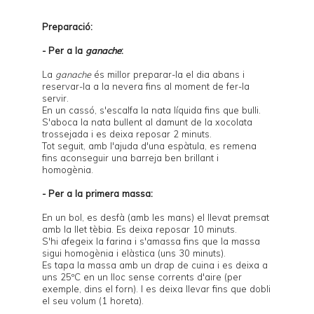
Preparació:
- Per a la
ganache
:
La
ganache
és millor preparar-la el dia abans i
reservar-la a la nevera fins al moment de fer-la
servir.
En un cassó, s'escalfa la nata líquida fins que bulli.
S'aboca la nata bullent al damunt de la xocolata
trossejada i es deixa reposar 2 minuts.
Tot seguit, amb l'ajuda d'una espàtula, es remena
fins aconseguir una barreja ben brillant i
homogènia.
- Per a la primera massa:
En un bol, es desfà (amb les mans) el llevat premsat
amb la llet tèbia. Es deixa reposar 10 minuts.
S'hi afegeix la farina i s'amassa fins que la massa
sigui homogènia i elàstica (uns 30 minuts).
Es tapa la massa amb un drap de cuina i es deixa a
uns 25ºC en un lloc sense corrents d'aire (per
exemple, dins el forn). I es deixa llevar fins que dobli
el seu volum (1 horeta).