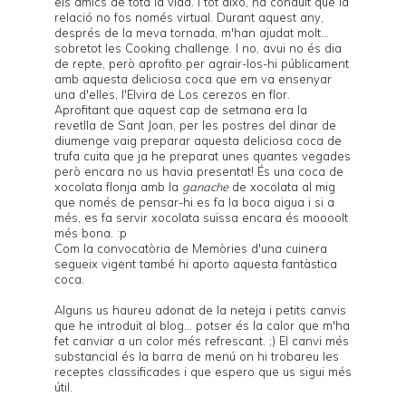
els amics de tota la vida. I tot això, ha conduït que la
relació no fos només virtual. Durant aquest any,
després de
la meva tornada
, m'han ajudat molt...
sobretot les
Cooking challenge
. I no, avui no és dia
de repte, però aprofito per agrair-los-hi públicament
amb aquesta deliciosa coca que em va ensenyar
una d'elles, l'Elvira de
Los cerezos en flor
.
Aprofitant que aquest cap de setmana era la
revetlla de Sant Joan, per les postres del dinar de
diumenge vaig preparar aquesta deliciosa coca de
trufa cuita que ja he preparat unes quantes vegades
però encara no us havia presentat! És una coca de
xocolata flonja amb la
ganache
de xocolata al mig
que només de pensar-hi es fa la boca aigua i si a
més, es fa servir xocolata suïssa encara és moooolt
més bona. :p
Com la convocatòria de
Memòries d'una cuinera
segueix vigent també hi aporto aquesta fantàstica
coca.
Alguns us haureu adonat de la neteja i petits canvis
que he introduït al blog... potser és la calor que m'ha
fet canviar a un color més refrescant. ;) El canvi més
substancial és la barra de menú on hi trobareu les
receptes classificades i que espero que us sigui més
útil.