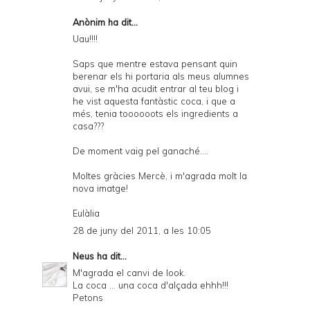
Anònim ha dit...
Uau!!!!
Saps que mentre estava pensant quin
berenar els hi portaria als meus alumnes
avui, se m'ha acudit entrar al teu blog i
he vist aquesta fantàstic coca, i que a
més, tenia toooooots els ingredients a
casa???
De moment vaig pel ganaché....
Moltes gràcies Mercè, i m'agrada molt la
nova imatge!
Eulàlia
28 de juny del 2011, a les 10:05
Neus
ha dit...
M'agrada el canvi de look.
La coca ... una coca d'alçada ehhh!!!
Petons