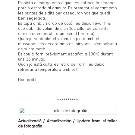
Es pinta el marge amb aigua i es col·loca la segona
porció estirada al damunt. Es prem tot el voltant amb
les puntes dels dits per assegurar-nos que quedi
ben segellada.
Es tapa amb un drap de cotó i es deixa llevar fins
que dobli de volum dins un lloc aïllat de corrents
d'aire i a temperatura ambient (1 horeta).
Quan ja ha doblat el volum, es pinta amb el
massapà, i es decora amb els pinyons i s'empolsima
de sucre morè.
Es cou al forn, prèviament escalfat, a 190ºC durant
uns 15 minuts.
Quan ja està cuita, es retira del forn i es deixa
refredar a temperatura ambient.
Bon profit!
**********
Actualització / Actualización / Update from el
taller
de fotografia