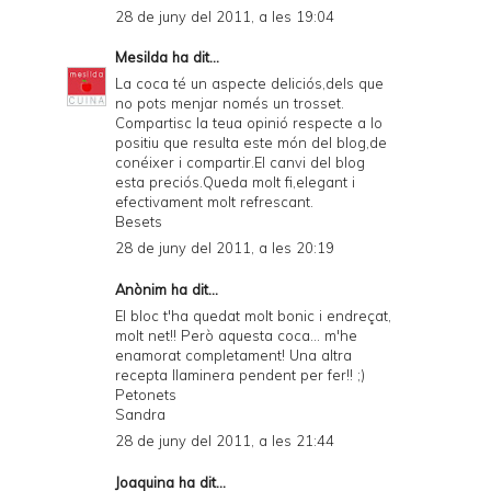
28 de juny del 2011, a les 19:04
Mesilda
ha dit...
La coca té un aspecte deliciós,dels que
no pots menjar només un trosset.
Compartisc la teua opinió respecte a lo
positiu que resulta este món del blog,de
conéixer i compartir.El canvi del blog
esta preciós.Queda molt fi,elegant i
efectivament molt refrescant.
Besets
28 de juny del 2011, a les 20:19
Anònim ha dit...
El bloc t'ha quedat molt bonic i endreçat,
molt net!! Però aquesta coca... m'he
enamorat completament! Una altra
recepta llaminera pendent per fer!! ;)
Petonets
Sandra
28 de juny del 2011, a les 21:44
Joaquina
ha dit...