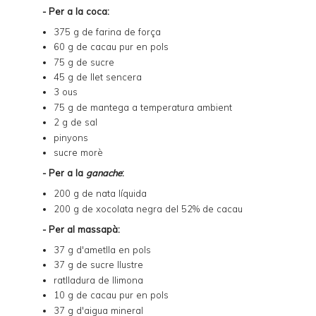
- Per a la coca:
375 g de farina de força
60 g de cacau pur en pols
75 g de sucre
45 g de llet sencera
3 ous
75 g de mantega a temperatura ambient
2 g de sal
pinyons
sucre morè
- Per a la
ganache
:
200 g de nata líquida
200 g de xocolata negra del 52% de cacau
- Per al massapà:
37 g d'ametlla en pols
37 g de sucre llustre
ratlladura de llimona
10 g de cacau pur en pols
37 g d'aigua mineral