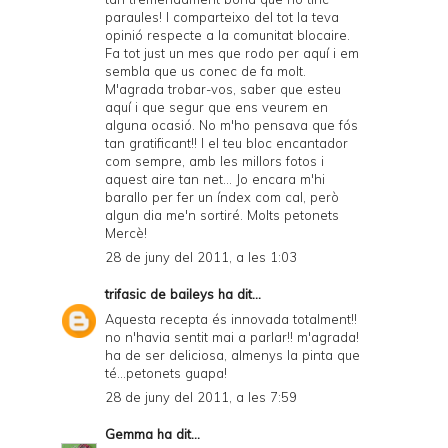
d
paraules! I comparteixo del tot la teva
opinió respecte a la comunitat blocaire.
P
Fa tot just un mes que rodo per aquí i em
sembla que us conec de fa molt.
D
M'agrada trobar-vos, saber que esteu
F
aquí i que segur que ens veurem en
alguna ocasió. No m'ho pensava que fós
tan gratificant!! I el teu bloc encantador
com sempre, amb les millors fotos i
aquest aire tan net... Jo encara m'hi
barallo per fer un índex com cal, però
algun dia me'n sortiré. Molts petonets
Mercè!
28 de juny del 2011, a les 1:03
trifasic de baileys
ha dit...
Aquesta recepta és innovada totalment!!
no n'havia sentit mai a parlar!! m'agrada!
ha de ser deliciosa, almenys la pinta que
té...petonets guapa!
28 de juny del 2011, a les 7:59
Gemma
ha dit...