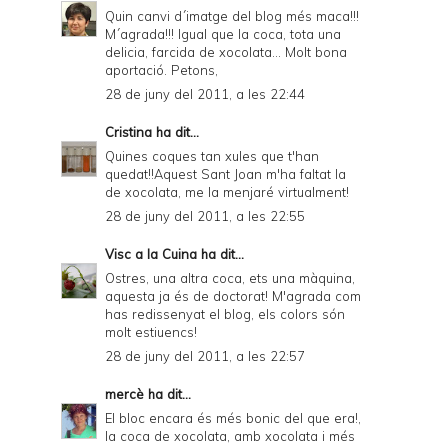
Quin canvi d´imatge del blog més maca!!!
M´agrada!!! Igual que la coca, tota una
delicia, farcida de xocolata... Molt bona
aportació. Petons,
28 de juny del 2011, a les 22:44
Cristina
ha dit...
Quines coques tan xules que t'han
quedat!!Aquest Sant Joan m'ha faltat la
de xocolata, me la menjaré virtualment!
28 de juny del 2011, a les 22:55
Visc a la Cuina
ha dit...
Ostres, una altra coca, ets una màquina,
aquesta ja és de doctorat! M'agrada com
has redissenyat el blog, els colors són
molt estiuencs!
28 de juny del 2011, a les 22:57
mercè
ha dit...
El bloc encara és més bonic del que era!,
la coca de xocolata, amb xocolata i més