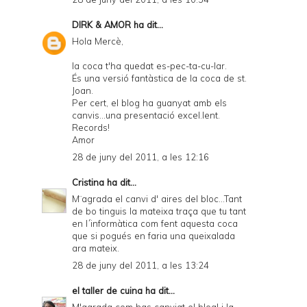
DIRK & AMOR
ha dit...
Hola Mercè,
la coca t'ha quedat es-pec-ta-cu-lar.
És una versió fantàstica de la coca de st.
Joan.
Per cert, el blog ha guanyat amb els
canvis...una presentació excel.lent.
Records!
Amor
28 de juny del 2011, a les 12:16
Cristina
ha dit...
M¨agrada el canvi d' aires del bloc...Tant
de bo tinguis la mateixa traça que tu tant
en l´informàtica com fent aquesta coca
que si pogués en faria una queixalada
ara mateix.
28 de juny del 2011, a les 13:24
el taller de cuina
ha dit...