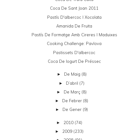
Coca De Sant Joan 2011
Pastís D'albercoc I Xocolata
Amanida De Fruita
Pastís De Formatge Amb Cireres I Maduixes
Cooking Challenge: Pavlova
Pastissets D'albercoc
Coca De Iogurt De Préssec
De Maig
(8)
►
D’abril
(7)
►
De Març
(8)
►
De Febrer
(8)
►
De Gener
(9)
►
2010
(74)
►
2009
(233)
►