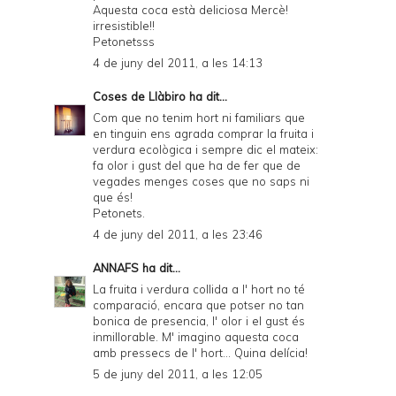
Aquesta coca està deliciosa Mercè!
irresistible!!
Petonetsss
4 de juny del 2011, a les 14:13
Coses de Llàbiro
ha dit...
Com que no tenim hort ni familiars que
en tinguin ens agrada comprar la fruita i
verdura ecològica i sempre dic el mateix:
fa olor i gust del que ha de fer que de
vegades menges coses que no saps ni
que és!
Petonets.
4 de juny del 2011, a les 23:46
ANNAFS
ha dit...
La fruita i verdura collida a l' hort no té
comparació, encara que potser no tan
bonica de presencia, l' olor i el gust és
inmillorable. M' imagino aquesta coca
amb pressecs de l' hort... Quina delícia!
5 de juny del 2011, a les 12:05