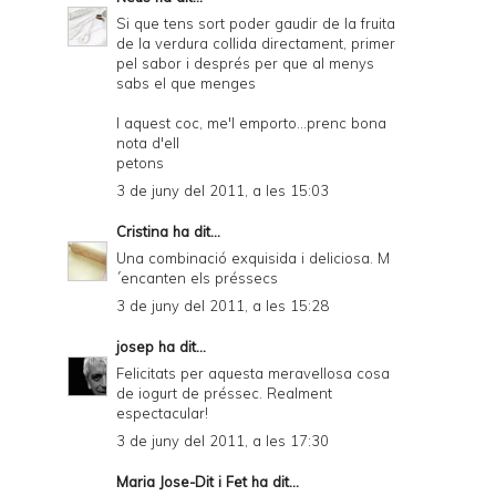
Si que tens sort poder gaudir de la fruita
de la verdura collida directament, primer
pel sabor i després per que al menys
sabs el que menges
I aquest coc, me'l emporto...prenc bona
nota d'ell
petons
3 de juny del 2011, a les 15:03
Cristina
ha dit...
Una combinació exquisida i deliciosa. M
´encanten els préssecs
3 de juny del 2011, a les 15:28
josep
ha dit...
Felicitats per aquesta meravellosa cosa
de iogurt de préssec. Realment
espectacular!
3 de juny del 2011, a les 17:30
Maria Jose-Dit i Fet
ha dit...