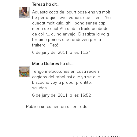
Teresa
ha dit...
Aquesta coca de iogurt base ens va molt
bé per a qualsevol variant que li fem! t'ha
quedat molt xula, ah! i bona sense cap
mena de dubte!!! i amb la fruita acabada
de collir... quina enveja!!!Dissabte la vaig
fer amb pomes que rondaven per la
fruitera... Petó!
6 de juny del 2011, a les 11:24
Maria Dolores
ha dit...
Tengo melocotones en casa recien
cogidos del arbol así que ya se que
bizcocho voy a probar prontito.
saludos
8 de juny del 2011, a les 16:52
Publica un comentari a l'entrada