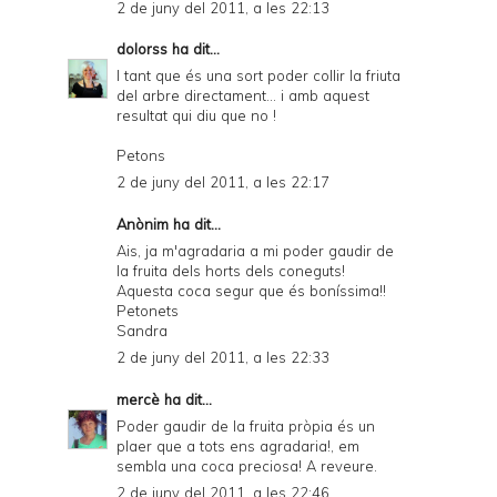
2 de juny del 2011, a les 22:13
dolorss
ha dit...
I tant que és una sort poder collir la friuta
del arbre directament... i amb aquest
resultat qui diu que no !
Petons
2 de juny del 2011, a les 22:17
Anònim ha dit...
Ais, ja m'agradaria a mi poder gaudir de
la fruita dels horts dels coneguts!
Aquesta coca segur que és boníssima!!
Petonets
Sandra
2 de juny del 2011, a les 22:33
mercè
ha dit...
Poder gaudir de la fruita pròpia és un
plaer que a tots ens agradaria!, em
sembla una coca preciosa! A reveure.
2 de juny del 2011, a les 22:46