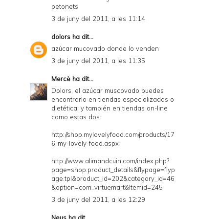
petonets
3 de juny del 2011, a les 11:14
dolors
ha dit...
azúcar mucovado donde lo venden
3 de juny del 2011, a les 11:35
Mercè
ha dit...
Dolors, el azúcar muscovado puedes
encontrarlo en tiendas especializadas o
dietética, y también en tiendas on-line
como estas dos:
http://shop.mylovelyfood.com/products/17
6-my-lovely-food.aspx
http://www.alimandcuin.com/index.php?
page=shop.product_details&flypage=flyp
age.tpl&product_id=202&category_id=46
&option=com_virtuemart&Itemid=245
3 de juny del 2011, a les 12:29
Neus
ha dit...