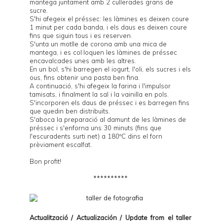
mantega juntament amb 2 cullerades grans de
sucre.
S'hi afegeix el préssec: les làmines es deixen coure
1 minut per cada banda, i els daus es deixen coure
fins que siguin tous i es reserven.
S'unta un motlle de corona amb una mica de
mantega, i es col·loquen les làmines de préssec
encavalcades unes amb les altres.
En un bol, s'hi barregen el iogurt, l'oli, els sucres i els
ous, fins obtenir una pasta ben fina.
A continuació, s'hi afegeix la farina i l'impulsor
tamisats, i finalment la sal i la vainilla en pols.
S'incorporen els daus de préssec i es barregen fins
que quedin ben distribuïts.
S'aboca la preparació al damunt de les làmines de
préssec i s'enforna uns 30 minuts (fins que
l'escuradents surti net) a 180ºC dins el forn
prèviament escalfat.
Bon profit!
**********
Actualització / Actualización / Update from el
taller