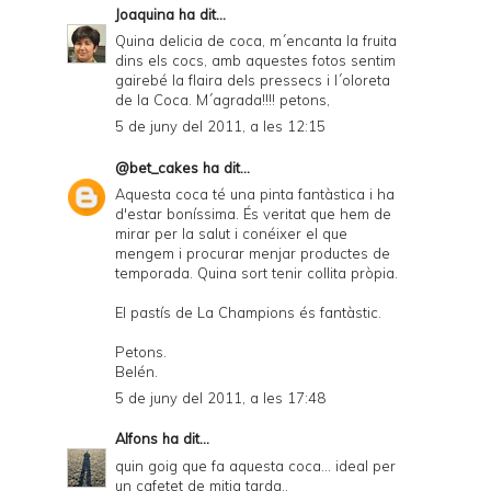
Joaquina
ha dit...
Quina delicia de coca, m´encanta la fruita
dins els cocs, amb aquestes fotos sentim
gairebé la flaira dels pressecs i l´oloreta
de la Coca. M´agrada!!!! petons,
5 de juny del 2011, a les 12:15
@bet_cakes
ha dit...
Aquesta coca té una pinta fantàstica i ha
d'estar boníssima. És veritat que hem de
mirar per la salut i conéixer el que
mengem i procurar menjar productes de
temporada. Quina sort tenir collita pròpia.
El pastís de La Champions és fantàstic.
Petons.
Belén.
5 de juny del 2011, a les 17:48
Alfons
ha dit...
quin goig que fa aquesta coca... ideal per
un cafetet de mitja tarda..