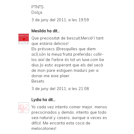
PTNTS
Dolça
3 de juny del 2011, a les 19:59
Mesilda
ha dit...
Que preciositat de bescuit,Mercè!.I tant
que estaria delicios!
Els préssecs (Bresquilles que diem
ací),són la meua fruita preferida,i collir-
los així de l'arbre és tot un luxe,com be
dius.Jo estic esperant que els del secà
de mon pare estiguen madurs per a
donar-me eixe plaer.
Besets
3 de juny del 2011, a les 21:08
Lydia
ha dit...
Yo cada vez intento comer mejor, menos
precocinados y demás, intento que todo
sea natural y casero, aunque a veces es
difícil. Me encanta esta coca de
melocotones!