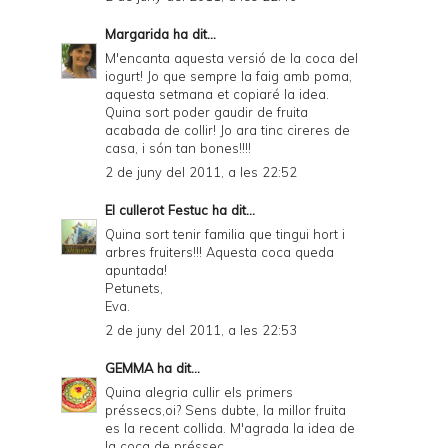
Margarida
ha dit...
M'encanta aquesta versió de la coca del
iogurt! Jo que sempre la faig amb poma,
aquesta setmana et copiaré la idea.
Quina sort poder gaudir de fruita
acabada de collir! Jo ara tinc cireres de
casa, i són tan bones!!!!
2 de juny del 2011, a les 22:52
El cullerot Festuc
ha dit...
Quina sort tenir familia que tingui hort i
arbres fruiters!!! Aquesta coca queda
apuntada!
Petunets,
Eva.
2 de juny del 2011, a les 22:53
GEMMA
ha dit...
Quina alegria cullir els primers
préssecs,oi? Sens dubte, la millor fruita
es la recent collida. M'agrada la idea de
la coca de préssec.