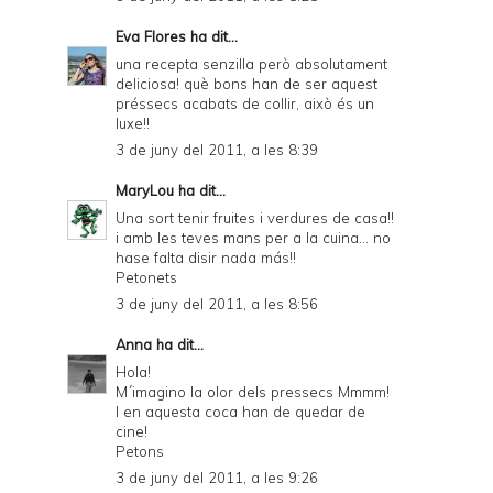
Eva Flores
ha dit...
una recepta senzilla però absolutament
deliciosa! què bons han de ser aquest
préssecs acabats de collir, això és un
luxe!!
3 de juny del 2011, a les 8:39
MaryLou
ha dit...
Una sort tenir fruites i verdures de casa!!
i amb les teves mans per a la cuina... no
hase falta disir nada más!!
Petonets
3 de juny del 2011, a les 8:56
Anna
ha dit...
Hola!
M´imagino la olor dels pressecs Mmmm!
I en aquesta coca han de quedar de
cine!
Petons
3 de juny del 2011, a les 9:26