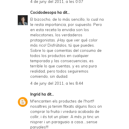
4 de juny del 2011, a les 0:07
Cocidodesopa
ha dit...
El bizcocho, de lo más sencillo, lo cual no
le resta importancia, por supuesto. Pero
en esta receta la envidia son los
melocotones, los verdaderos
protagonistas. ¡Hay que ver qué color
más rico! Disfrútalos, tú que puedes.
Sobre lo que comentas del consumo de
todos los productos en cualquier
temporada y las consecuencias, es
terrible lo que cuentas, y es una pura
realidad, pero todos seguiremos
comiendo, sin dudad.
4 de juny del 2011, a les 8:44
Ingrid
ha dit...
M'encanten els productes de l'hort!!
nosaltres ja tenim fitxats alguns llocs on
comprar la fruita i vredura acabada de
collir, i és tot un plaer. A més jo tinc un
nisprer i un paraguaio a casa....sense
paruales!!!