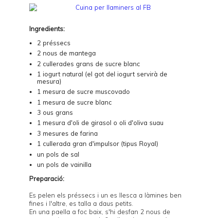
Ingredients:
2 préssecs
2 nous de mantega
2 cullerades grans de sucre blanc
1 iogurt natural (el got del iogurt servirà de
mesura)
1 mesura de sucre muscovado
1 mesura de sucre blanc
3 ous grans
1 mesura d'oli de girasol o oli d'oliva suau
3 mesures de farina
1 cullerada gran d'impulsor (tipus Royal)
un pols de sal
un pols de vainilla
Preparació:
Es pelen els préssecs i un es llesca a làmines ben
fines i l'altre, es talla a daus petits.
En una paella a foc baix, s'hi desfan 2 nous de