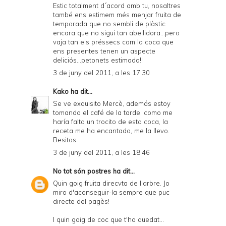
Estic totalment d´acord amb tu, nosaltres
també ens estimem més menjar fruita de
temporada que no sembli de plàstic
encara que no sigui tan abellidora...pero
vaja tan els préssecs com la coca que
ens presentes tenen un aspecte
deliciós...petonets estimada!!
3 de juny del 2011, a les 17:30
Kako
ha dit...
Se ve exquisito Mercè, además estoy
tomando el café de la tarde, como me
haría falta un trocito de esta coca, la
receta me ha encantado, me la llevo.
Besitos
3 de juny del 2011, a les 18:46
No tot són postres
ha dit...
Quin goig fruita direcvta de l'arbre. Jo
miro d'aconseguir-la sempre que puc
directe del pagès!
I quin goig de coc que t'ha quedat...