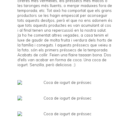
cireres més vermelles, els préssecs més macos o
les taronges més lluents, o menjar maduixes fora de
temporada, etc. Tot això ha comportat que els grans
productors se les hagin empescat per aconseguir
tots aquests desitjos, però el que no ens adonem és
que tots aquests productes es van acumulant al cos
i al final tenen una repercussió en la nostra salut.
Ja ho he comentat altres vegades, a casa tenim el
luxe de gaudir de molta fruita i verdura dels horts de
la família i coneguts. I aquests préssecs que veieu a
la foto, són els primers préssecs de la temporada.
Acabats de collir. Feien una flaire taaaan bona. Dos
d'ells van acabar en forma de coca. Una coca de
iogurt. Senzilla, però deliciosa. ;)