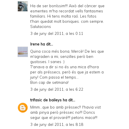
Ha de ser boníssim!!! Això del càncer que
esmentes m'ha recordat vells fantasmes
familiars. Hi tens molta raó. Les fotos
t'han quedat molt boniques. com sempre.
Salutacions
3 de juny del 2011, a les 0:11
Irene
ha dit...
Quina coca més bona, Mercè! De les que
m'agraden a mi, senzilles però ben
gustoses. I sanes :)
T'anava a dir si no és una mica d'hora
per als préssecs, però és que ja estem a
juny! Com passa el temps...
Bon cap de setmana!
3 de juny del 2011, a les 6:22
trifasic de baileys
ha dit...
Mmm...que bo amb prèssec!! l'havia vist
amb pinya però prèssec no!!! Doncs
segur que el provaré!!! petons maca!!!
3 de juny del 2011, a les 8:18