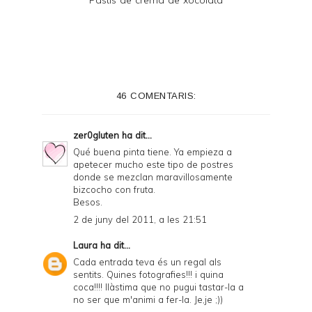
46 COMENTARIS:
zer0gluten
ha dit...
Qué buena pinta tiene. Ya empieza a
apetecer mucho este tipo de postres
donde se mezclan maravillosamente
bizcocho con fruta.
Besos.
2 de juny del 2011, a les 21:51
Laura
ha dit...
Cada entrada teva és un regal als
sentits. Quines fotografies!!! i quina
coca!!!! llàstima que no pugui tastar-la a
no ser que m'animi a fer-la. Je,je ;))