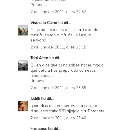
Petonets.
2 de juny del 2011, a les 22:57
Visc a la Cuina
ha dit...
Ei, quina coca més deliciosa, i això de
tenir fruita tan a mà, és un luxe, sí
senyora!
2 de juny del 2011, a les 23:18
Trini Altea
ha dit...
Quien dice que tu no sabes hacer magia,
que delicia has preparado con esos
albaricoques.
Un beso
2 de juny del 2011, a les 23:35
Judith
ha dit...
quan dius que em portes una caixeta
d'aquesta fruita????? ajjajajajaja. Petonets
2 de juny del 2011, a les 23:40
Francesc
ha dit...