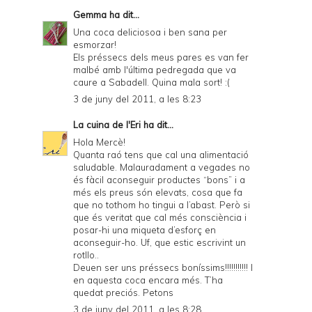
Gemma
ha dit...
Una coca deliciosoa i ben sana per
esmorzar!
Els préssecs dels meus pares es van fer
malbé amb l'última pedregada que va
caure a Sabadell. Quina mala sort! :(
3 de juny del 2011, a les 8:23
La cuina de l'Eri
ha dit...
Hola Mercè!
Quanta raó tens que cal una alimentació
saludable. Malauradament a vegades no
és fàcil aconseguir productes “bons” i a
més els preus són elevats, cosa que fa
que no tothom ho tingui a l’abast. Però si
que és veritat que cal més consciència i
posar-hi una miqueta d’esforç en
aconseguir-ho. Uf, que estic escrivint un
rotllo..
Deuen ser uns préssecs boníssims!!!!!!!!!!! I
en aquesta coca encara més. T’ha
quedat preciós. Petons
3 de juny del 2011, a les 8:28