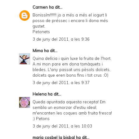
Carmen
ha dit...
Bonissím!!!!!!! jo a més a més el iogurt li
posso de préssec i encara li dona més
gustet.
Petonets
3 de juny del 2011, a les 9:36
Mima
ha dit...
Quina delícia i quin luxe la fruita de l'hort.
A mi mon pare em dona tomàquets i
bledes. L'any passat uns pèsols dolcets,
dolcets que eren bons fins i tot crus :O)
3 de juny del 2011, a les 9:37
Helena
ha dit...
Queda apuntada aquesta recepta! Em
sembla un esmorzar d'estiu ideal,
m'encanten les coques amb fruita fresca!
;) Petons
3 de juny del 2011, a les 10:03
maria cosbel la bisbal
ha dit...