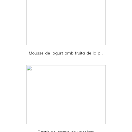
y
a
n
d
P
D
Mousse de iogurt amb fruita de la p...
F
Pastís de crema de xocolata