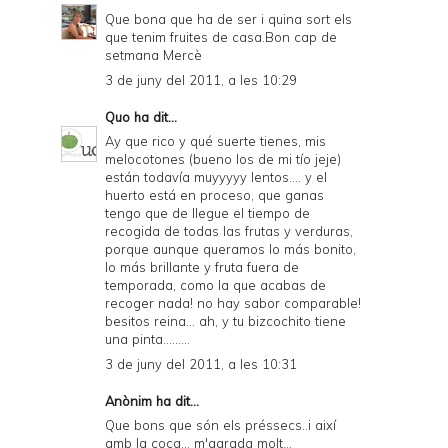
Que bona que ha de ser i quina sort els
que tenim fruites de casa.Bon cap de
setmana Mercè
3 de juny del 2011, a les 10:29
Quo
ha dit...
Ay que rico y qué suerte tienes, mis
melocotones (bueno los de mi tío jeje)
están todavía muyyyyy lentos.... y el
huerto está en proceso, que ganas
tengo que de llegue el tiempo de
recogida de todas las frutas y verduras,
porque aunque queramos lo más bonito,
lo más brillante y fruta fuera de
temporada, como la que acabas de
recoger nada! no hay sabor comparable!
besitos reina... ah, y tu bizcochito tiene
una pinta.........
3 de juny del 2011, a les 10:31
Anònim ha dit...
Que bons que són els préssecs..i així
amb la coca... m'agrada molt...