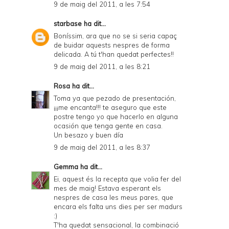
9 de maig del 2011, a les 7:54
starbase
ha dit...
Boníssim, ara que no se si seria capaç
de buidar aquests nespres de forma
delicada. A tú t'han quedat perfectes!!
9 de maig del 2011, a les 8:21
Rosa
ha dit...
Toma ya que pezado de presentación,
¡¡¡me encanta!!! te aseguro que este
postre tengo yo que hacerlo en alguna
ocasión que tenga gente en casa.
Un besazo y buen día
9 de maig del 2011, a les 8:37
Gemma
ha dit...
Ei, aquest és la recepta que volia fer del
mes de maig! Estava esperant els
nespres de casa les meus pares, que
encara els falta uns dies per ser madurs
:)
T'ha quedat sensacional, la combinació