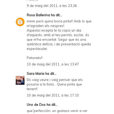
9 de maig del 2011, a les 23:26
Rosa Ballerina
ha dit...
mmm però quina bona pinta!! Amb lo que
m'agraden els nespres!
Aquesta recepta te la copio un dia
d'aquests, amb el teu permís, esclar, és
que m'ha encantat. Segur que és una
autèntica delícia, i de presentació queda
espectacular.
Petonets!!
10 de maig del 2011, a les 13:47
Sara Maria
ha dit...
Els vaig veure i vaig pensar que els
posaria a la llista... Quina pinta que
tenen!!
10 de maig del 2011, a les 17:10
Uno de Dos
ha dit...
que´perfección, un gustazo venir a ver