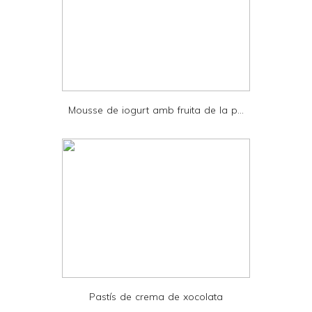
a
n
d
P
D
Mousse de iogurt amb fruita de la p...
F
Pastís de crema de xocolata