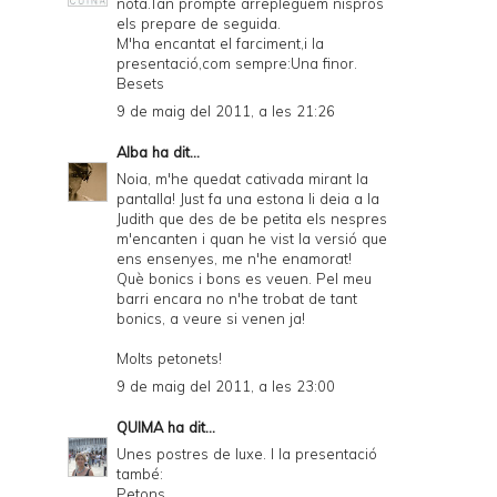
nota.Tan prompte arrepleguem nispros
els prepare de seguida.
M'ha encantat el farciment,i la
presentació,com sempre:Una finor.
Besets
9 de maig del 2011, a les 21:26
Alba
ha dit...
Noia, m'he quedat cativada mirant la
pantalla! Just fa una estona li deia a la
Judith que des de be petita els nespres
m'encanten i quan he vist la versió que
ens ensenyes, me n'he enamorat!
Què bonics i bons es veuen. Pel meu
barri encara no n'he trobat de tant
bonics, a veure si venen ja!
Molts petonets!
9 de maig del 2011, a les 23:00
QUIMA
ha dit...
Unes postres de luxe. I la presentació
també:
Petons