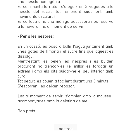
una mescla homogènia.
Es semimunta la nata i s'afegeix en 3 vegades a la
mescla del recuit, tot remenant suaument (amb
moviments circulars).
Es col·loca dins una màniga pastissera i es reserva
a la nevera fins al moment de servir.
- Per a les nespres:
En un cassó, es posa a bullir l'aigua juntament amb
unes gotes de llimona i el sucre fins que aquest es
dissolgui.
Mentrestant, es pelen les nespres i es buiden
procurant no trencar-les (el millor es foradar un
extrem i amb els dits buidar-ne el seu interior amb
cura).
Tot seguit, es couen a foc lent durant uns 3 minuts.
S'escorren i es deixen reposar.
Just al moment de servir, s'omplen amb la mousse i
acompanyades amb la gelatina de mel.
Bon profit!
postres