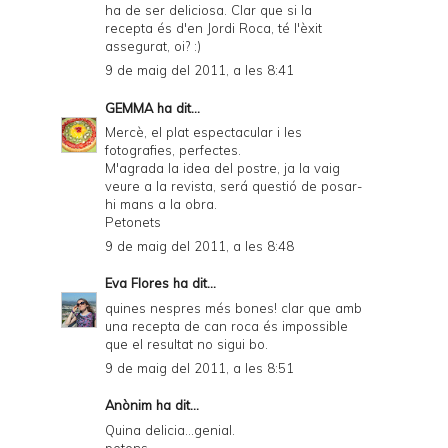
ha de ser deliciosa. Clar que si la
recepta és d'en Jordi Roca, té l'èxit
assegurat, oi? :)
9 de maig del 2011, a les 8:41
GEMMA
ha dit...
Mercè, el plat espectacular i les
fotografies, perfectes.
M'agrada la idea del postre, ja la vaig
veure a la revista, será questió de posar-
hi mans a la obra.
Petonets
9 de maig del 2011, a les 8:48
Eva Flores
ha dit...
quines nespres més bones! clar que amb
una recepta de can roca és impossible
que el resultat no sigui bo.
9 de maig del 2011, a les 8:51
Anònim ha dit...
Quina delicia...genial.
petons