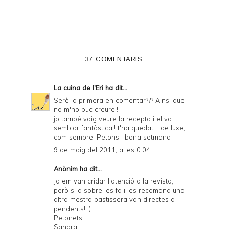
37 COMENTARIS:
La cuina de l'Eri
ha dit...
Serè la primera en comentar??? Ains, que
no m'ho puc creure!!
jo també vaig veure la recepta i el va
semblar fantàstica!! t'ha quedat .. de luxe,
com sempre! Petons i bona setmana
9 de maig del 2011, a les 0:04
Anònim ha dit...
Ja em van cridar l'atenció a la revista,
però si a sobre les fa i les recomana una
altra mestra pastissera van directes a
pendents! ;)
Petonets!
Sandra