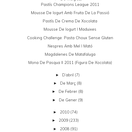
Pastís Champions League 2011
Mousse De Iogurt Amb Fruita De La Passió
Pastís De Crema De Xocolata
Mousse De Iogurt I Maduixes
Cooking Challenge: Pasta Choux Sense Gluten
Nespres Amb Mel I Mató
Magdalenes De Matafaluga
Mona De Pasqua II 2011 (figura De Xocolata)
D’abril
(7)
►
De Març
(8)
►
De Febrer
(8)
►
De Gener
(9)
►
2010
(74)
►
2009
(233)
►
2008
(91)
►