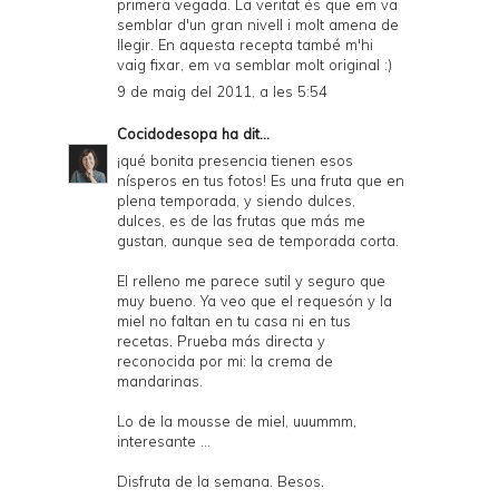
primera vegada. La veritat és que em va
semblar d'un gran nivell i molt amena de
llegir. En aquesta recepta també m'hi
vaig fixar, em va semblar molt original :)
9 de maig del 2011, a les 5:54
Cocidodesopa
ha dit...
¡qué bonita presencia tienen esos
nísperos en tus fotos! Es una fruta que en
plena temporada, y siendo dulces,
dulces, es de las frutas que más me
gustan, aunque sea de temporada corta.
El relleno me parece sutil y seguro que
muy bueno. Ya veo que el requesón y la
miel no faltan en tu casa ni en tus
recetas. Prueba más directa y
reconocida por mi: la crema de
mandarinas.
Lo de la mousse de miel, uuummm,
interesante ...
Disfruta de la semana. Besos.