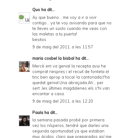
Quo
ha dit...
Ay que bueno... me voy a ir a vivir
contigo... ya te voy avisando para que no
te lleves un susto cuando me veas con
las maletas a tu puerta!
besitos
9 de maig del 2011, a les 11:57
maria cosbel la bisbal
ha dit...
Mercè em va genial la recepta avui he
comprat nespres i el recuit de fonteta el
tinc ben aprop a tocar la cantonada,t'ha
quedat genial.Una abraçada.Ah... per
sert ,les últimes magdalenes els s'hi van
encantar a casa.
9 de maig del 2011, a les 12:20
Paula
ha dit...
la semana pasada probé por primera
vez los nísperos, tendré que darles una
segunda oportunidad ya que estaban
muy ácidos, claro que preparados así me