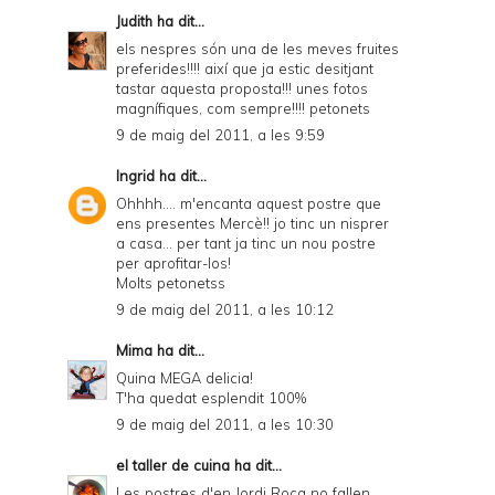
Judith
ha dit...
els nespres són una de les meves fruites
preferides!!!! així que ja estic desitjant
tastar aquesta proposta!!! unes fotos
magnífiques, com sempre!!!! petonets
9 de maig del 2011, a les 9:59
Ingrid
ha dit...
Ohhhh.... m'encanta aquest postre que
ens presentes Mercè!! jo tinc un nisprer
a casa... per tant ja tinc un nou postre
per aprofitar-los!
Molts petonetss
9 de maig del 2011, a les 10:12
Mima
ha dit...
Quina MEGA delicia!
T'ha quedat esplendit 100%
9 de maig del 2011, a les 10:30
el taller de cuina
ha dit...
Les postres d'en Jordi Roca no fallen