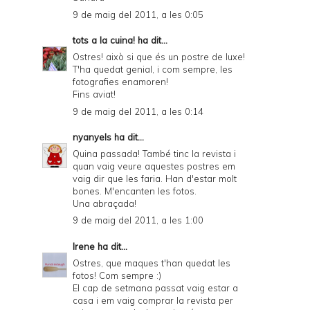
9 de maig del 2011, a les 0:05
tots a la cuina!
ha dit...
Ostres! això si que és un postre de luxe!
T'ha quedat genial, i com sempre, les
fotografies enamoren!
Fins aviat!
9 de maig del 2011, a les 0:14
nyanyels
ha dit...
Quina passada! També tinc la revista i
quan vaig veure aquestes postres em
vaig dir que les faria. Han d'estar molt
bones. M'encanten les fotos.
Una abraçada!
9 de maig del 2011, a les 1:00
Irene
ha dit...
Ostres, que maques t'han quedat les
fotos! Com sempre :)
El cap de setmana passat vaig estar a
casa i em vaig comprar la revista per