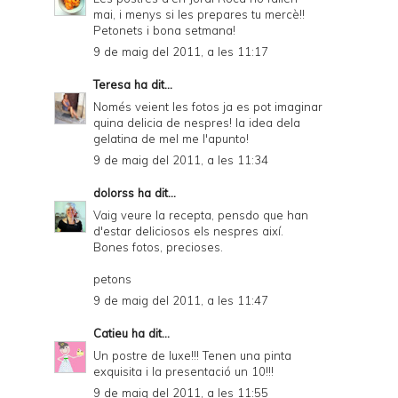
mai, i menys si les prepares tu mercè!!
Petonets i bona setmana!
9 de maig del 2011, a les 11:17
Teresa
ha dit...
Només veient les fotos ja es pot imaginar
quina delicia de nespres! la idea dela
gelatina de mel me l'apunto!
9 de maig del 2011, a les 11:34
dolorss
ha dit...
Vaig veure la recepta, pensdo que han
d'estar deliciosos els nespres així.
Bones fotos, precioses.
petons
9 de maig del 2011, a les 11:47
Catieu
ha dit...
Un postre de luxe!!! Tenen una pinta
exquisita i la presentació un 10!!!
9 de maig del 2011, a les 11:55