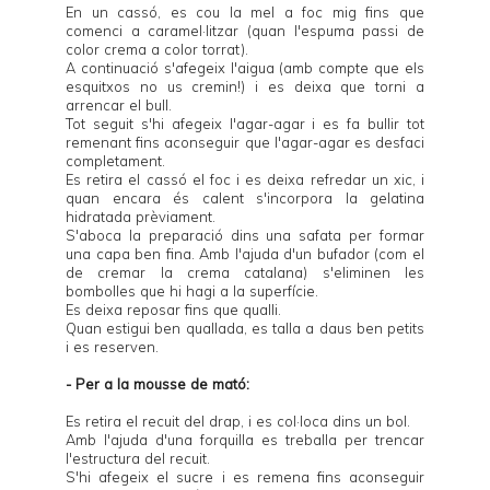
En un cassó, es cou la mel a foc mig fins que
comenci a caramel·litzar (quan l'espuma passi de
color crema a color torrat).
A continuació s'afegeix l'aigua (amb compte que els
esquitxos no us cremin!) i es deixa que torni a
arrencar el bull.
Tot seguit s'hi afegeix l'agar-agar i es fa bullir tot
remenant fins aconseguir que l'agar-agar es desfaci
completament.
Es retira el cassó el foc i es deixa refredar un xic, i
quan encara és calent s'incorpora la gelatina
hidratada prèviament.
S'aboca la preparació dins una safata per formar
una capa ben fina. Amb l'ajuda d'un bufador (com el
de cremar la crema catalana) s'eliminen les
bombolles que hi hagi a la superfície.
Es deixa reposar fins que qualli.
Quan estigui ben quallada, es talla a daus ben petits
i es reserven.
- Per a la mousse de mató:
Es retira el recuit del drap, i es col·loca dins un bol.
Amb l'ajuda d'una forquilla es treballa per trencar
l'estructura del recuit.
S'hi afegeix el sucre i es remena fins aconseguir