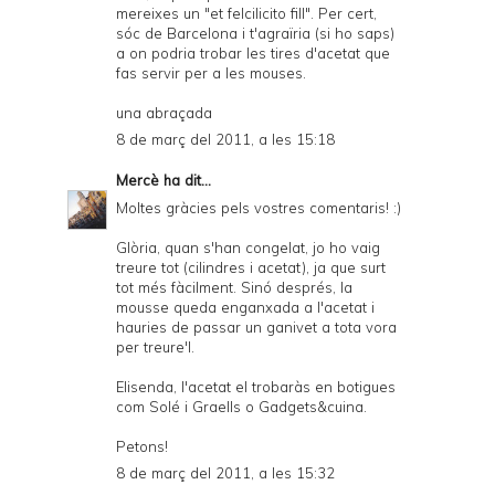
mereixes un "et felcilicito fill". Per cert,
sóc de Barcelona i t'agraïria (si ho saps)
a on podria trobar les tires d'acetat que
fas servir per a les mouses.
una abraçada
8 de març del 2011, a les 15:18
Mercè
ha dit...
Moltes gràcies pels vostres comentaris! :)
Glòria, quan s'han congelat, jo ho vaig
treure tot (cilindres i acetat), ja que surt
tot més fàcilment. Sinó després, la
mousse queda enganxada a l'acetat i
hauries de passar un ganivet a tota vora
per treure'l.
Elisenda, l'acetat el trobaràs en botigues
com Solé i Graells o Gadgets&cuina.
Petons!
8 de març del 2011, a les 15:32