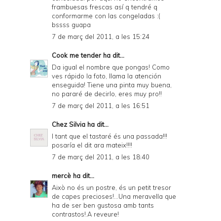
frambuesas frescas así q tendré q
conformarme con las congeladas :(
bssss guapa
7 de març del 2011, a les 15:24
Cook me tender
ha dit...
Da igual el nombre que pongas! Como
ves rápido la foto, llama la atención
enseguida! Tiene una pinta muy buena,
no pararé de decirlo, eres muy pro!!
7 de març del 2011, a les 16:51
Chez Silvia
ha dit...
I tant que el tastaré és una passada!!!
posaría el dit ara mateix!!!!
7 de març del 2011, a les 18:40
mercè
ha dit...
Això no és un postre, és un petit tresor
de capes precioses!...Una meravella que
ha de ser ben gustosa amb tants
contrastos!.A reveure!