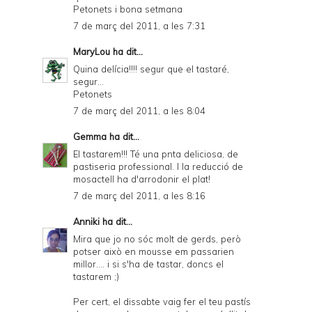
Petonets i bona setmana
7 de març del 2011, a les 7:31
MaryLou
ha dit...
Quina delícia!!!! segur que el tastaré,
segur...
Petonets
7 de març del 2011, a les 8:04
Gemma
ha dit...
El tastarem!!! Té una pnta deliciosa, de
pastiseria professional. I la reducció de
mosactell ha d'arrodonir el plat!
7 de març del 2011, a les 8:16
Anniki
ha dit...
Mira que jo no sóc molt de gerds, però
potser això en mousse em passarien
millor.... i si s'ha de tastar, doncs el
tastarem ;)
Per cert, el dissabte vaig fer el teu pastís