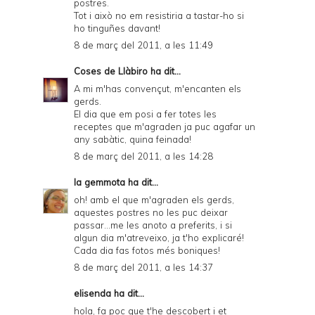
postres.
Tot i això no em resistiria a tastar-ho si
ho tinguñes davant!
8 de març del 2011, a les 11:49
Coses de Llàbiro
ha dit...
A mi m'has convençut, m'encanten els
gerds.
El dia que em posi a fer totes les
receptes que m'agraden ja puc agafar un
any sabàtic, quina feinada!
8 de març del 2011, a les 14:28
la gemmota
ha dit...
oh! amb el que m'agraden els gerds,
aquestes postres no les puc deixar
passar...me les anoto a preferits, i si
algun dia m'atreveixo, ja t'ho explicaré!
Cada dia fas fotos més boniques!
8 de març del 2011, a les 14:37
elisenda ha dit...
hola, fa poc que t'he descobert i et