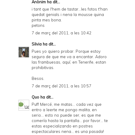
Anònim ha dit...
i tant que l'hem de tastar...les fotos t'han
quedat genials i nena la mousse quina
pinta mes bona.
petons
7 de març del 2011, a les 10:42
Silvia
ha dit...
Pues yo quiero probar. Porque estoy
segura de que me va a encantar. Adoro
las frambuesas, aquí, en Tenerife, estan
prohibitivas.
Besos.
7 de març del 2011, a les 10:57
Quo
ha dit...
Puff Mercé, me matas... cada vez que
entro a leerte me pongo malita, en
serio... esto no puede ser, es que me
comería hasta la pantalla... por favor... te
estas especializando en postres
espectaculares nena... es una pasada!