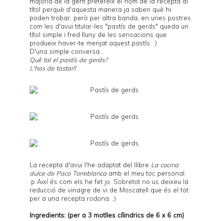
majoria de la gent prefereix el nom de la recepta al
títol perquè d'aquesta manera ja saben què hi
poden trobar, però per altra banda, en unes postres
com les d'avui titular-les "pastís de gerds" queda un
títol simple i fred lluny de les sensacions que
produeix haver-te menjat aquest pastís. ;)
D'una simple conversa...
Què tal el pastís de gerds?
L'has de tastar!!
La recepta d'avui l'he adaptat del llibre
La cocina
dulce de Paco Torreblanca
amb el meu toc personal.
:p Així és com els he fet jo. Sobretot no us deixeu la
reducció de
vinagre de vi de Moscatell
que és el tot
per a una recepta rodona. ;)
Ingredients: (per a 3 motlles cílindrics de 6 x 6 cm)