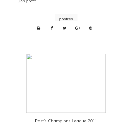
Bon profit!
postres
P
r
i
n
t
e
r
F
r
i
e
Pastís Champions League 2011
n