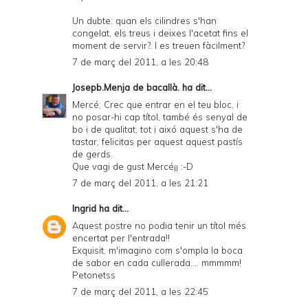
Un dubte: quan els cilindres s'han
congelat, els treus i deixes l'acetat fins el
moment de servir?. I es treuen fàcilment?
7 de març del 2011, a les 20:48
Josepb.Menja de bacallà.
ha dit...
Mercé; Crec que entrar en el teu bloc, i
no posar-hi cap títol, també és senyal de
bo i de qualitat, tot i aixó aquest s'ha de
tastar, felicitas per aquest aquest pastís
de gerds.
Que vagi de gust Mercé¡¡ :-D
7 de març del 2011, a les 21:21
Ingrid
ha dit...
Aquest postre no podia tenir un títol més
encertat per l'entrada!!
Exquisit, m'imagino com s'ompla la boca
de sabor en cada cullerada.... mmmmm!
Petonetss
7 de març del 2011, a les 22:45