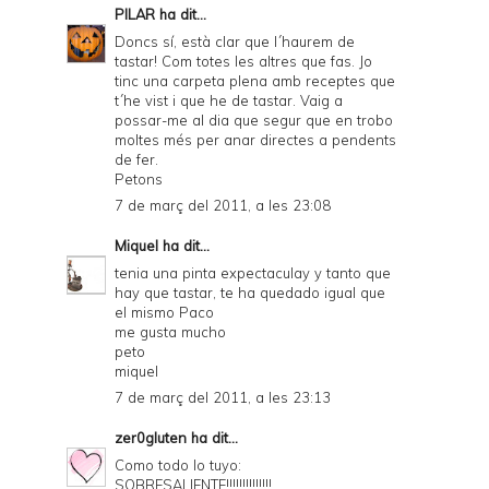
PILAR
ha dit...
Doncs sí, està clar que l´haurem de
tastar! Com totes les altres que fas. Jo
tinc una carpeta plena amb receptes que
t´he vist i que he de tastar. Vaig a
possar-me al dia que segur que en trobo
moltes més per anar directes a pendents
de fer.
Petons
7 de març del 2011, a les 23:08
Miquel
ha dit...
tenia una pinta expectaculay y tanto que
hay que tastar, te ha quedado igual que
el mismo Paco
me gusta mucho
peto
miquel
7 de març del 2011, a les 23:13
zer0gluten
ha dit...
Como todo lo tuyo:
SOBRESALIENTE!!!!!!!!!!!!!!