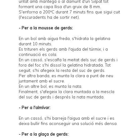
untat amb mantega o al damunt d'un
Silpat
tot
formant una capa llisa d'un gruix de 8 mm.
S'enforna a 200ºC durant 7 minuts fins que sigui cuit
(l'escuradents ha de sortir net).
- Per a la mousse de gerds:
En un bol amb aigua freda, s'hidrata la gelatina
durant 10 minuts.
Es trituren els gerds amb l'ajuda del túrmix, i a
continuació es cola.
En un cassó, s'escalfa la meitat dels suc de gerds i
fora del foc s'hi dissol la gelatina hidratada. Tot
seguit, s'hi afegeix la resta del suc de gerds.
Per altra banda, es munta la clara a punt de neu
juntament amb el sucre.
En un altre bol, es munta la nata.
Finalment, s'afegeix la clara muntada a la mescla
del suc de gerds i després la nata muntada.
- Per a l'almívar:
En un cassó, s'hi barreja l'aigua amb el sucre i es
deixa bullir fins aconseguir una solució més densa.
- Per a la glaça de gerds: