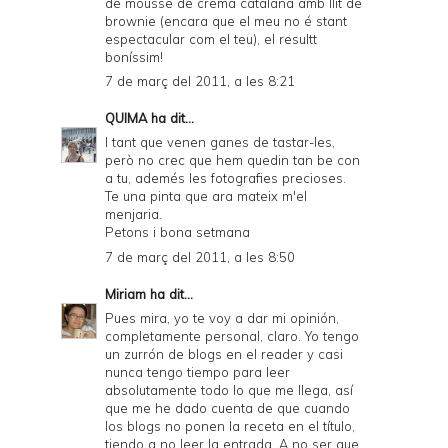
de mousse de crema catalana amb llit de
brownie (encara que el meu no é stant
espectacular com el teu), el resultt
boníssim!
7 de març del 2011, a les 8:21
QUIMA
ha dit...
I tant que venen ganes de tastar-les,
però no crec que hem quedin tan be con
a tu, ademés les fotografies precioses.
Te una pinta que ara mateix m'el
menjaria.
Petons i bona setmana
7 de març del 2011, a les 8:50
Miriam
ha dit...
Pues mira, yo te voy a dar mi opinión,
completamente personal, claro. Yo tengo
un zurrón de blogs en el reader y casi
nunca tengo tiempo para leer
absolutamente todo lo que me llega, así
que me he dado cuenta de que cuando
los blogs no ponen la receta en el título,
tiendo a no leer la entrada. A no ser que