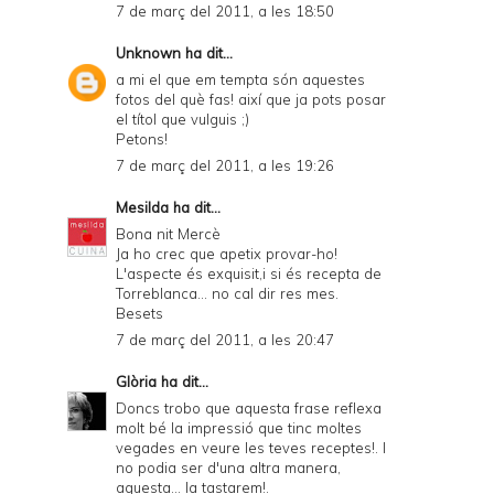
7 de març del 2011, a les 18:50
Unknown
ha dit...
a mi el que em tempta són aquestes
fotos del què fas! així que ja pots posar
el títol que vulguis ;)
Petons!
7 de març del 2011, a les 19:26
Mesilda
ha dit...
Bona nit Mercè
Ja ho crec que apetix provar-ho!
L'aspecte és exquisit,i si és recepta de
Torreblanca... no cal dir res mes.
Besets
7 de març del 2011, a les 20:47
Glòria
ha dit...
Doncs trobo que aquesta frase reflexa
molt bé la impressió que tinc moltes
vegades en veure les teves receptes!. I
no podia ser d'una altra manera,
aquesta... la tastarem!.