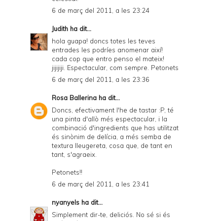
6 de març del 2011, a les 23:24
Judith
ha dit...
hola guapa! doncs totes les teves
entrades les podríes anomenar així!
cada cop que entro penso el mateix!
jijijiji. Espectacular, com sempre. Petonets
6 de març del 2011, a les 23:36
Rosa Ballerina
ha dit...
Doncs, efectivament l'he de tastar :P, té
una pinta d'allò més espectacular, i la
combinació d'ingredients que has utilitzat
és sinònim de delícia, a més semba de
textura lleugereta, cosa que, de tant en
tant, s'agraeix.
Petonets!!
6 de març del 2011, a les 23:41
nyanyels
ha dit...
Simplement dir-te, deliciós. No sé si és