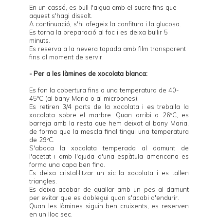
En un cassó, es bull l'aigua amb el sucre fins que
aquest s'hagi dissolt.
A continuació, s'hi afegeix la confitura i la glucosa.
Es torna la preparació al foc i es deixa bullir 5
minuts.
Es reserva a la nevera tapada amb film transparent
fins al moment de servir.
- Per a les làmines de xocolata blanca:
Es fon la cobertura fins a una temperatura de 40-
45ºC (al bany Maria o al microones).
Es retiren 3/4 parts de la xocolata i es treballa la
xocolata sobre el marbre. Quan arribi a 26ºC, es
barreja amb la resta que hem deixat al bany Maria,
de forma que la mescla final tingui una temperatura
de 29ºC.
S'aboca la xocolata temperada al damunt de
l'acetat i amb l'ajuda d'una espàtula americana es
forma una capa ben fina.
Es deixa cristal·litzar un xic la xocolata i es tallen
triangles.
Es deixa acabar de quallar amb un pes al damunt
per evitar que es doblegui quan s'acabi d'endurir.
Quan les làmines siguin ben cruixents, es reserven
en un lloc sec.