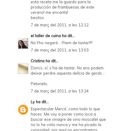
esta receta me la guardo para la
producción de frambuesas de este
verano! me encanta!
besitos
7 de març del 2011, a les 12:12
el taller de cuina
ha dit...
No t'ho negaré... l'hem de tastar!!!!
7 de març del 2011, a les 13:03
Cristina
ha dit...
Doncs, sí, s´ha de tastar. No ens podem
deixar perdre aquesta delícia de gerds...
Petonets.
7 de març del 2011, a les 13:24
Ly
ha dit...
Espectacular Mercé, como todo lo que
haces. Me voy a poner como loca a
buscar ese vinagre de vino moscatel que
no lo he visto nunca y me ha picado la
curiosidad. por aquí no encontramos