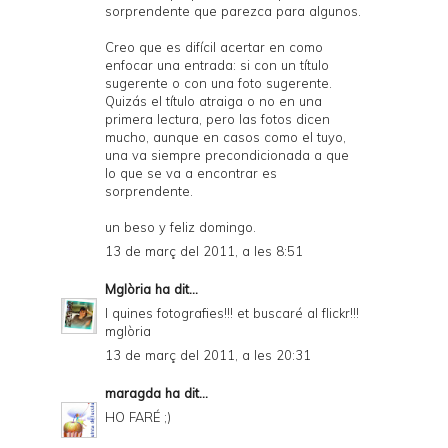
sorprendente que parezca para algunos.
Creo que es difícil acertar en como
enfocar una entrada: si con un título
sugerente o con una foto sugerente.
Quizás el título atraiga o no en una
primera lectura, pero las fotos dicen
mucho, aunque en casos como el tuyo,
una va siempre precondicionada a que
lo que se va a encontrar es
sorprendente.
un beso y feliz domingo.
13 de març del 2011, a les 8:51
Mglòria
ha dit...
I quines fotografies!!! et buscaré al flickr!!!
mglòria
13 de març del 2011, a les 20:31
maragda
ha dit...
HO FARÉ ;)