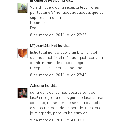
El cullerot Festuc
ha dit...
Vols dir que alguna recepta teva no és
per tastar????? nenaaaaaaaaaaaa..que et
superes dia a dia!
Petunets,
Eva.
8 de març del 2011, a les 22:27
MªJose-Dit i Fet
ha dit...
Estic totalment d´acord amb tu...el títol
que has triat és el més adequat...convida
a entrar...mirar les fotos...llegir la
recepta...ummmm....un petonet
8 de març del 2011, a les 23:49
Adriana
ha dit...
sona delicios! quines postres tant de
luxe! i m'agrada que siguin de luxe sense
xocolata, no se perque sembla que tots
els postres decadents son de xoco, que
ja m'agrada, pero va be canviar!
9 de març del 2011, a les 0:42