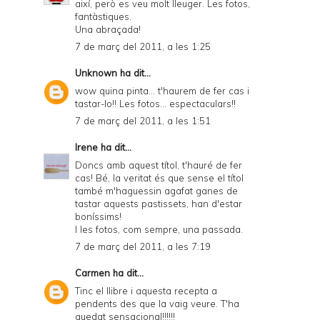
així, però es veu molt lleuger. Les fotos,
fantàstiques.
Una abraçada!
7 de març del 2011, a les 1:25
Unknown
ha dit...
wow quina pinta... t'haurem de fer cas i
tastar-lo!! Les fotos... espectaculars!!
7 de març del 2011, a les 1:51
Irene
ha dit...
Doncs amb aquest títol, t'hauré de fer
cas! Bé, la veritat és que sense el títol
també m'haguessin agafat ganes de
tastar aquests pastissets, han d'estar
boníssims!
I les fotos, com sempre, una passada.
7 de març del 2011, a les 7:19
Carmen
ha dit...
Tinc el llibre i aquesta recepta a
pendents des que la vaig veure. T'ha
quedat sensacional!!!!!!