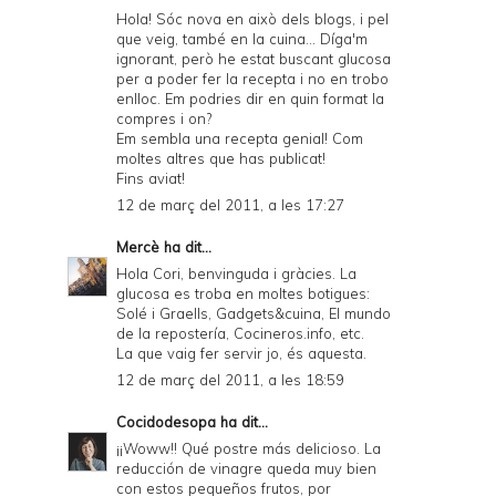
Hola! Sóc nova en això dels blogs, i pel
que veig, també en la cuina... Díga'm
ignorant, però he estat buscant glucosa
per a poder fer la recepta i no en trobo
enlloc. Em podries dir en quin format la
compres i on?
Em sembla una recepta genial! Com
moltes altres que has publicat!
Fins aviat!
12 de març del 2011, a les 17:27
Mercè
ha dit...
Hola Cori, benvinguda i gràcies. La
glucosa es troba en moltes botigues:
Solé i Graells, Gadgets&cuina, El mundo
de la repostería, Cocineros.info, etc.
La que vaig fer servir jo, és
aquesta
.
12 de març del 2011, a les 18:59
Cocidodesopa
ha dit...
¡¡Woww!! Qué postre más delicioso. La
reducción de vinagre queda muy bien
con estos pequeños frutos, por