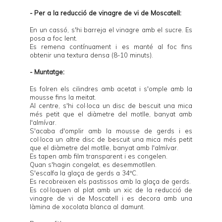
- Per a la reducció de vinagre de vi de Moscatell:
En un cassó, s'hi barreja el vinagre amb el sucre. Es
posa a foc lent.
Es remena contínuament i es manté al foc fins
obtenir una textura densa (8-10 minuts).
- Muntatge:
Es folren els cilindres amb acetat i s'omple amb la
mousse fins la meitat.
Al centre, s'hi col·loca un disc de bescuit una mica
més petit que el diàmetre del motlle, banyat amb
l'almívar.
S'acaba d'omplir amb la mousse de gerds i es
col·loca un altre disc de bescuit una mica més petit
que el diàmetre del motlle, banyat amb l'almívar.
Es tapen amb film transparent i es congelen.
Quan s'hagin congelat, es desemmotllen.
S'escalfa la glaça de gerds a 34ºC.
Es recobreixen els pastissos amb la glaça de gerds.
Es col·loquen al plat amb un xic de la reducció de
vinagre de vi de Moscatell i es decora amb una
làmina de xocolata blanca al damunt.