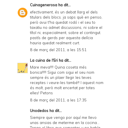
Cuinagenerosa
ha dit...
efectivament, és un debat llarg el dels
titulars dels blocs. ja saps què en penso,
però avui t'ha quedat rodó i el seu to
taxatiu no admet discussions, ni sobre el
títol ni, especialment, sobre el contingut.
pastís de gerds per aquesta delícia
hauria quedat realment curt.
8 de març del 2011, a les 15:51
La cuina de l'Eri
ha dit...
Mare meva!!!! Quina coseta més
bonica!!!!! Sigui com sigui el seu nom
sempre és un plaer llegir les teves
receptes i veure-les també!! I aquest nom
és molt, però molt encertat per totes
elles! Petons
8 de març del 2011, a les 17:35
Unodedos
ha dit...
Siempre que vengo por aquí me llevo
unas ansias de meterme en la cocina...
Tengo el libro que comentas y no había