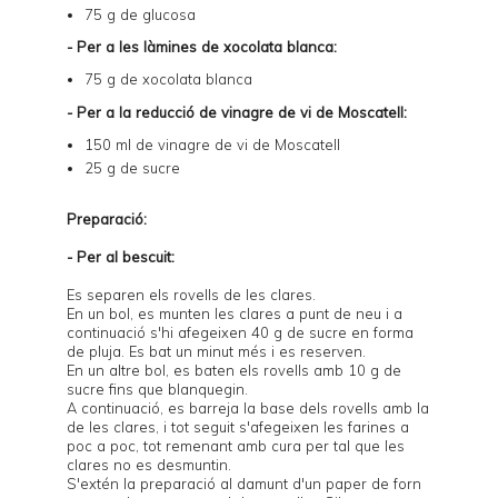
75 g de glucosa
- Per a les làmines de xocolata blanca:
75 g de xocolata blanca
- Per a la reducció de vinagre de vi de Moscatell:
150 ml de
vinagre de vi de Moscatell
25 g de sucre
Preparació:
- Per al bescuit:
Es separen els rovells de les clares.
En un bol, es munten les clares a punt de neu i a
continuació s'hi afegeixen 40 g de sucre en forma
de pluja. Es bat un minut més i es reserven.
En un altre bol, es baten els rovells amb 10 g de
sucre fins que blanquegin.
A continuació, es barreja la base dels rovells amb la
de les clares, i tot seguit s'afegeixen les farines a
poc a poc, tot remenant amb cura per tal que les
clares no es desmuntin.
S'extén la preparació al damunt d'un paper de forn