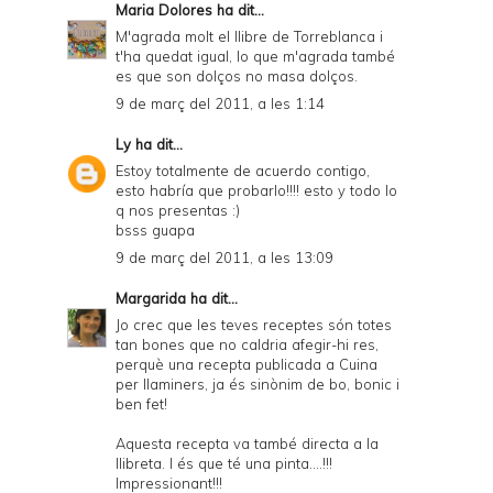
Maria Dolores
ha dit...
M'agrada molt el llibre de Torreblanca i
t'ha quedat igual, lo que m'agrada també
es que son dolços no masa dolços.
9 de març del 2011, a les 1:14
Ly
ha dit...
Estoy totalmente de acuerdo contigo,
esto habría que probarlo!!!! esto y todo lo
q nos presentas :)
bsss guapa
9 de març del 2011, a les 13:09
Margarida
ha dit...
Jo crec que les teves receptes són totes
tan bones que no caldria afegir-hi res,
perquè una recepta publicada a Cuina
per llaminers, ja és sinònim de bo, bonic i
ben fet!
Aquesta recepta va també directa a la
llibreta. I és que té una pinta....!!!
Impressionant!!!