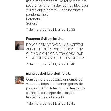
una pinta tremenda!! De fet sempre em
poso a remenar l'índex del teu bloc quan
vull fer algun postre... i en tinc tants a
pendents!! jeje
Petonets!
Sandra
7 de març del 2011, a les 10:32
Rosanna Guillem
ha dit...
DONCS ESTA VEGADA HAS ACERTAT
AMB EL TÍTOL, PERQUE TÉ UNA PINTA
QUE NO SIGNIFICA ALTRA COSA QUE
"L'HAS DE TASTAR", HO HEM DE FER!!!!!
7 de març del 2011, a les 10:40
maria cosbel la bisbal
ha dit...
Com sempre espectacular.només de
veure les fotos ja et venen ganes de
provar-ho.Com totes amb el teu toc de
distinció.La recepte dels xuixos
fantàstica.Una abraçada.
7 de març del 2011, a les 10:41