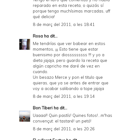
reparado en esta receta, o quizás sí
porque tengo muchísimas marcadas, uff
qué delicia!
8 de març del 2011, a les 18:41
Rosa
ha dit...
Me tendrías que ver babear en estos
momentos, ¡¡¡ Esto tiene que estar
buenisimo por diosssssssss !!! y yo a
dieta jajaja, pero guardo la receta que
algún capricho me daré de vez en
cuando.
Un besazo Merce y pon el titulo que
quieras, que ya se antes de entrar que
voy a acabar salibando a tope jajaja
8 de març del 2011, a les 19:14
Bon Tiberi
ha dit...
Uaaaa!! Quin pastís! Quines fotos!...m'has
convençut: el tastaré! un petó!
8 de març del 2011, a les 20:26