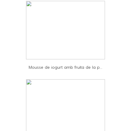
d
l
y
a
n
d
P
D
Mousse de iogurt amb fruita de la p...
F