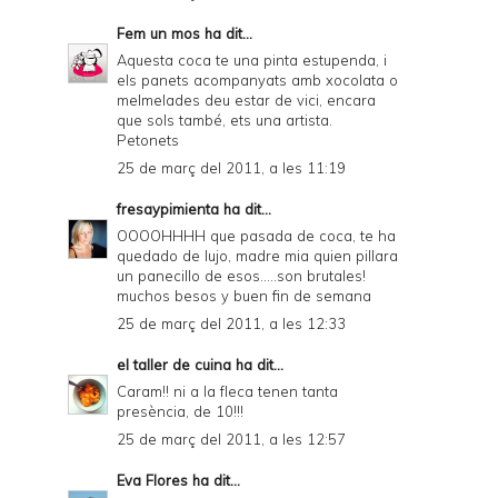
Fem un mos
ha dit...
Aquesta coca te una pinta estupenda, i
els panets acompanyats amb xocolata o
melmelades deu estar de vici, encara
que sols també, ets una artista.
Petonets
25 de març del 2011, a les 11:19
fresaypimienta
ha dit...
OOOOHHHH que pasada de coca, te ha
quedado de lujo, madre mia quien pillara
un panecillo de esos.....son brutales!
muchos besos y buen fin de semana
25 de març del 2011, a les 12:33
el taller de cuina
ha dit...
Caram!! ni a la fleca tenen tanta
presència, de 10!!!
25 de març del 2011, a les 12:57
Eva Flores
ha dit...