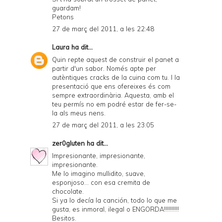
guardam!
Petons
27 de març del 2011, a les 22:48
Laura
ha dit...
Quin repte aquest de construir el panet a
partir d'un sabor. Només apte per
autèntiques cracks de la cuina com tu. I la
presentació que ens ofereixes és com
sempre extraordinària. Aquesta, amb el
teu permís no em podré estar de fer-se-
la als meus nens.
27 de març del 2011, a les 23:05
zer0gluten
ha dit...
Impresionante, impresionante,
impresionante.
Me lo imagino mullidito, suave,
esponjoso... con esa cremita de
chocolate.
Si ya lo decía la canción, todo lo que me
gusta, es inmoral, ilegal o ENGORDA!!!!!!!!!!
Besitos.