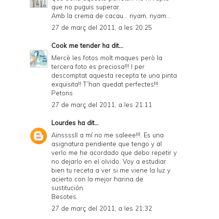
que no puguis superar.
Amb la crema de cacau... nyam, nyam...
27 de març del 2011, a les 20:25
Cook me tender
ha dit...
Mercè les fotos molt maques però la
tercera foto es preciosa!!! I per
descomptat aquesta recepta te una pinta
exquisita!! T´han quedat perfectes!!!
Petons
27 de març del 2011, a les 21:11
Lourdes
ha dit...
Ainssssll a mí no me saleee!!!. Es una
asignatura pendiente que tengo y al
verlo me he acordado que debo repetir y
no dejarlo en el olvido. Voy a estudiar
bien tu receta a ver si me viene la luz y
acierto con la mejor harina de
sustitución.
Besotes.
27 de març del 2011, a les 21:32