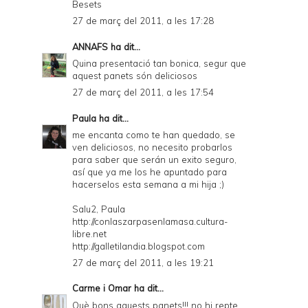
Besets
27 de març del 2011, a les 17:28
ANNAFS
ha dit...
Quina presentació tan bonica, segur que
aquest panets són deliciosos
27 de març del 2011, a les 17:54
Paula
ha dit...
me encanta como te han quedado, se
ven deliciosos, no necesito probarlos
para saber que serán un exito seguro,
así que ya me los he apuntado para
hacerselos esta semana a mi hija ;)
Salu2, Paula
http://conlaszarpasenlamasa.cultura-
libre.net
http://galletilandia.blogspot.com
27 de març del 2011, a les 19:21
Carme i Omar
ha dit...
Què bons aquests panets!!! no hi repte