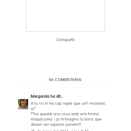
Llonguets
54 COMENTARIS:
Margarida
ha dit...
A tu no hi ha cap repte que se't resisteixi,
oi?
T'ha quedat una coca amb una forma
maquíssima, i ja m'imagino lo bons que
deuen ser aquests panets!!!