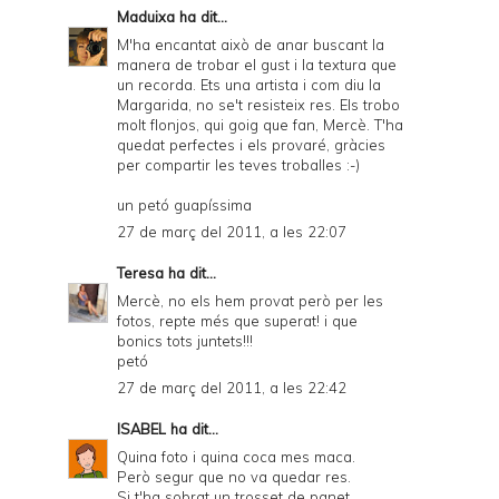
Maduixa
ha dit...
M'ha encantat això de anar buscant la
manera de trobar el gust i la textura que
un recorda. Ets una artista i com diu la
Margarida, no se't resisteix res. Els trobo
molt flonjos, qui goig que fan, Mercè. T'ha
quedat perfectes i els provaré, gràcies
per compartir les teves troballes :-)
un petó guapíssima
27 de març del 2011, a les 22:07
Teresa
ha dit...
Mercè, no els hem provat però per les
fotos, repte més que superat! i que
bonics tots juntets!!!
petó
27 de març del 2011, a les 22:42
ISABEL
ha dit...
Quina foto i quina coca mes maca.
Però segur que no va quedar res.
Si t'ha sobrat un trosset de panet,