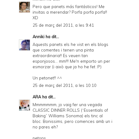
Pero que panets más fantásticos! Me
invitas a merendar? Porfa porfa porfa!!
XD
25 de març del 2011, a les 9:41
Anniki
ha dit...
Aquests panets els he vist en els blogs
que comentes i tenen una pinta
extraordinaria!! Es veuen tan
esponjosos... mm!!! Me'n emporto un per
esmorzar (i això que ja ho he fet :P)
Un petonet!! ^^
25 de març del 2011, a les 10:10
ARA
ha dit...
Mmmmmmm, jo vaig fer una vegada
CLASSIC DINNER ROLLS (“Essentials of
Baking” Williams Sonoma) els tinc al
bloc. Bonissims, pero comences amb un i
no pares eh?
petons