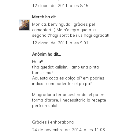
12 d’abril del 2011, a les 8:15
Mercè
ha dit...
Mónica, benvinguda i gràcies pel
comentari. :) Me n'alegro que a la
segona t'hagi sortit bé i us hagi agradat!
12 d’abril del 2011, a les 9:01
Anònim ha dit...
Hola!!
t'ha quedat xulisim, i amb una pinta
bonissima!!
Aquesta coca es dolça oi? em podries
indicar com poder fer el pa pa?
M'agradaria fer aquest nadal el pa en
forma d'arbre, i necessitaria la recepte
però en salat.
Gràcies i enhorabona!!
24 de novembre del 2014, a les 11:06