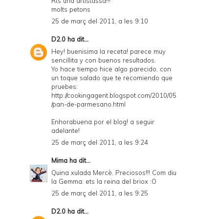
Rts una artistassa!!!
molts petons
25 de març del 2011, a les 9:10
D2.0
ha dit...
Hey! buenisima la receta! parece muy
sencillita y con buenos resultados.
Yo hace tiempo hice algo parecido, con
un toque salado que te recomiendo que
pruebes:
http://cookingagent.blogspot.com/2010/05
/pan-de-parmesano.html
Enhorabuena por el blog! a seguir
adelante!
25 de març del 2011, a les 9:24
Mima
ha dit...
Quina xulada Mercè. Preciosos!!! Com diu
la Gemma: ets la reina del briox :O
25 de març del 2011, a les 9:25
D2.0
ha dit...