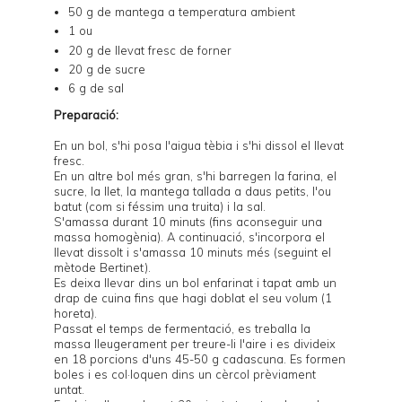
50 g de mantega a temperatura ambient
1 ou
20 g de llevat fresc de forner
20 g de sucre
6 g de sal
Preparació:
En un bol, s'hi posa l'aigua tèbia i s'hi dissol el llevat
fresc.
En un altre bol més gran, s'hi barregen la farina, el
sucre, la llet, la mantega tallada a daus petits, l'ou
batut (com si féssim una truita) i la sal.
S'amassa durant 10 minuts (fins aconseguir una
massa homogènia). A continuació, s'incorpora el
llevat dissolt i s'amassa 10 minuts més (seguint el
mètode
Bertinet
).
Es deixa llevar dins un bol enfarinat i tapat amb un
drap de cuina fins que hagi doblat el seu volum (1
horeta).
Passat el temps de fermentació, es treballa la
massa lleugerament per treure-li l'aire i es divideix
en 18 porcions d'uns 45-50 g cadascuna. Es formen
boles i es col·loquen dins un cèrcol prèviament
untat.