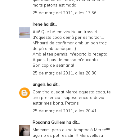
molts petons estimada
25 de març del 2011, a les 17:56
Irene
ha dit...
Aiiii! Que bé em vindria un trosset
d'aquests coca demà per esmorzar...
M'hauré de confirmar amb un bon troç
de pà amb tomàquet ;)
Amb el teu permís, m'eporto la recepta.
Aquest tipus de massa m'encanta.
Bon cap de setmana!
25 de març del 2011, a les 20:30
angels
ha dit...
Com t'ha quedat Mercè aquesta coca, te
una presencia i suposo encara devia
estar mes bona. Petons
25 de març del 2011, a les 20:41
Rosanna Guillem
ha dit...
Mmmmm, pero quina temptació Mercé!!!!
açò no és pot resistir!!!!! Meravellosa