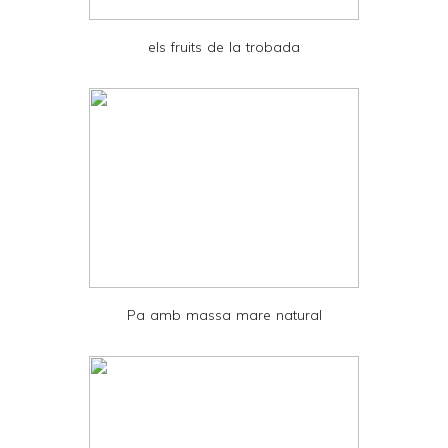
e
els fruits de la trobada
n
d
l
y
a
n
d
P
D
Pa amb massa mare natural
F